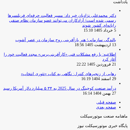
یادداشت
دکتر محمدعلی نژادیان خبر داد: مسیر فعالیت حرفه‌ای فریلنسرها
رسمی شده است/ آزادکاران می‌توانند عضو سازمان نظام صنفی
رایانه‌ای کشور شوند
5 خرداد 1405 15:10
بالندگی سازمانی؛ هنر بازآفرینی روح سازمان در عصر آشوب
13 اردیبهشت 1405 18:56
اطلاعیه: با رفع مشکلات فنی «کارآفرینی‌پرس» مجدد فعالیت خود را
آغاز کرد
21 فروردین 1405 22:22
رهایی از زنجیرهای کنترل: نگاهی به کتاب «تئوری انتخاب»
29 اسفند 1404 16:19
درآمد صنعت کوچینگ در سال 2025 به ۵.۳۴ میلیارد دلار آمریکا رسید
27 بهمن 1404 16:14
صفحه قبلی
صفحه بعدی
ماهنامه صنعت موتورسیکلت
پایگاه خبری موتورسیکلت نیوز