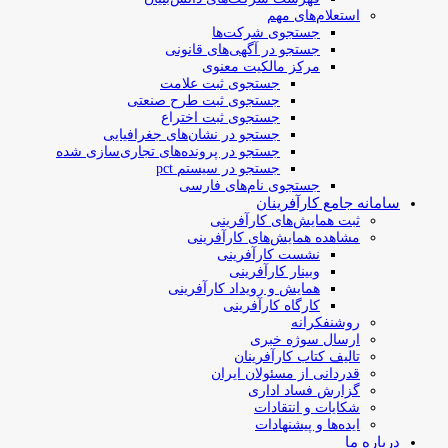
استعلام‌های مهم
جستجوی شرکت‌ها
جستجو در آگهی‌های قانونی
مرکز مالکیت معنوی
جستجوی ثبت علامت
جستجوی ثبت طرح صنعتی
جستجوی ثبت اختراع
جستجو در نشان‌های جغرافیایی
جستجو در پرونده‌های تجاری‌سازی شده
جستجو در سیستم pct
جستجوی نام‌های فارسی
سامانه جامع کارآفرینان
ثبت همایش‌های کارآفرینی
مشاهده همایش‌های کارآفرینی
نشست کارآفرینی
وبینار کارآفرینی
همایش و رویداد کارآفرینی
کارگاه کارآفرینی
روشنفکرانه
ارسال سوژه‌ خبری
تالیف کتاب کارآفرینان
قدردانی از مسئولان ایران
گزارش فساد اداری
شکایات و انتقادات
ایده‌ها و پیشنهادات
درباره ما