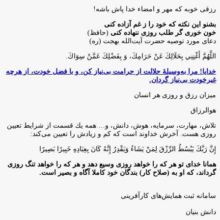
رزقی خوبه كه مهر و امضاء خدا پاش باشه!
بشنو این نکته که خود را ز غم آزاده کنی
خون خوری گر طلب روزی ننهاده کنی
(حافظ)
دعای مورد توصیه حضرت آیت‌الله بهجت (ره)
اللَّهُمَّ أَغْنِنِي بِحَلَالِكَ عَنْ حَرَامِكَ، وَ بِفَضْلِكَ عَمَّنْ سِوَاكَ‏.
خدایا! مرا به‌وسیلۀ حلالت از حرامت بی‌نیاز کن، و با فضل خودت، از هرچه
غیرخودت بی‌نیاز گردان.
میزان رزق و روزی هر انسان
هوالرزاق
تلاش، مهارت، سرمايه، هوش، دانش، و… همه يك قسمت از شرايط تعيين
روزى هست. آخرش خداوند است كه كم و زيادش را تعيين مى‌كند:
إِنَّ رَبَّكَ يَبْسُطُ الرِّزْقَ لِمَنْ يَشَاءُ وَيَقْدِرُ إِنَّهُ كَانَ بِعِبَادِهِ خَبِيرًا بَصِيرًا
همانا خدای تو هر که را خواهد روزی وسیع دهد و هر که را خواهد تنگ روزی
گرداند، که او به (صلاح کار) بندگان خود کاملا آگاه و بصیر است.
سامانه ثبت همایش‌های کارآفرینی
دانش‌ بنیان‌