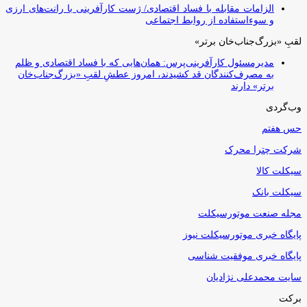
الزامات مقابله با فساد اقتصادی/ ژست کارآفرینی با رانت‌های ارزی
و سوءاستفاده از روابط اجتماعی
لقبِ «بزرگ‌جناب‌خان برتر»
مدیرمسئول کارآفرینی‌پرس: همان‌هایی که با فساد اقتصادی و ظلم
به مصرف‌کنندگان قد کشیدند، امروز عطشِ لقبِ «بزرگ‌جناب‌خان
برتر» دارند
وب‌گردی
حس هفتم
شرکت چترا محرک
سیکلت کالا
سیکلت بانک
مجله صنعت موتورسیکلت
پایگاه خبری موتورسیکلت نیوز
پایگاه خبری موفقیت شناسی
سایت محمدعلی نژادیان
برکت