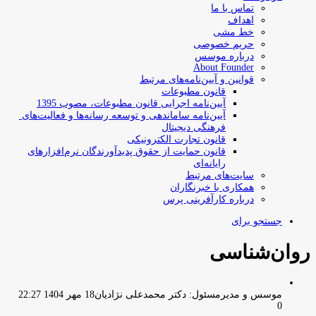
تماس با ما
اهداف
خط مشی
حریم خصوصی
درباره موسس
About Founder
قوانین و آیین‌نامه‌های مرتبط
‌قانون مطبوعات
آیین‌نامه اجرایی قانون مطبوعات، مصوب 1395
آیین‌نامه سامان­دهی و توسعه رسانه­‌ها و فعالیت‌­های
فرهنگی دیجیتال
قانون تجارت الکترونیکی
قانون حمایت از حقوق پدیدآورندگان نرم‌افزارهای
رایانه‌ای
سایت‌های مرتبط
همکاری با خبرنگاران
درباره کارآفرینی پرس
جستجو برای
روان‌شناسی
موسس و مدیرمسئول: دکتر محمدعلی نژادیان
18 مهر 1404 22:27
0