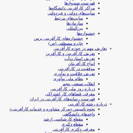
فهرست صندوق‌ها
مراکز کارآفرینی دانشگاه‌ها
سایت‌های دولتی و غیردولتی
سایت‌های مرتبط
سازمان‌ها
بین‌المللی
جشنواره‌ها
جشنواره‌های کارآفرینی‌ پرس
جایزه مصطفی (ص)
تعاریف مهم در حوزه کارآفرینی
تعریف کارآفرینی و کارآفرین
تعریف استارت‌آپ
انواع کارآفرینان
موفقیت در کارآفرینی
تعریف خلاقیت و نوآوری
نظام ملی نوآوری
انقلاب صنعتی پنجم
درباره روز ملی کارآفرینی
معرفی فضاهای کار اشتراکی
فهرست رسانه‌های کارآفرینی در ایران
درباره رشته کارآفرینی
نحوه تاسیس «مرکز مشاوره و خدمات کارآفرینی»
واحدهای دانشگاهی
مقطع کارشناسی ارشد
مقطع دکتری
معرفی دکتری کارآفرینی