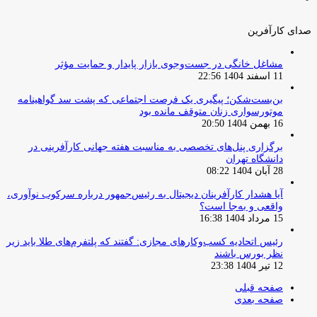
صدای کارآفرین
مشاغل خانگی در جست‌وجوی بازار پایدار و حمایت مؤثر
11 اسفند 1404 22:56
بن‌بست‌شکن؛ پیگیری یک فرصت اجتماعی که پشت سد گواهینامه
موتورسواری زنان متوقف مانده بود
16 بهمن 1404 20:50
برگزاری پنل‌های تخصصی به مناسبت هفته جهانی کارآفرینی در
دانشگاه تهران
28 آبان 1404 08:22
آیا هشدار کارآفرینان دیجیتال به رئیس‌جمهور درباره سرکوب نوآوری،
واقعی و به‌جا است؟
15 مرداد 1404 16:38
‏رئیس اتحادیه کسب‌وکارهای مجازی: گفتند که پلتفرم‌های طلا باید زیر
نظر بورس باشند
12 تیر 1404 23:38
صفحه قبلی
صفحه بعدی