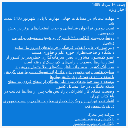
جمعه 16 مرداد 1405
اخبار ویژه
مهلت ثبت‌نام در مسابقات جهانی مهارت تا پایان شهریور 1405 تمدید
شد
تمدید دومین فراخوان شناسایی و جذب استعدادهای برتر در بخش
خصوصی
رونمایی پوستر الکامپ ۲۹ با تمرکز بر هوش مصنوعی و امنیت
دیجیتال
دبیر شورای عالی انقلاب فرهنگی: فرماندهان امروز ما اساتید
دانشگاه و صاحب‌نظران حوزه علم و فناوری هستند
عضو کمیسیون مشاوران نصر: سرمایه‌گذاری خطرپذیر در کشور از
استارت‌آپ‌ها به‌سمت دارایی‌های کم‌ریسک‌تر رفته است
سه بانک کشور به سامانه ناظر سکوهای طلا متصل می‌شوند
معاون علمی رئیس‌جمهور خبر داد: ارائه تسهیلات سرمایه در گردش
تا سقف ۱۰۰ درصد فروش دانش‌بنیان‌ها
توسعه دامنه حمایت‌های بنیاد ملی نخبگان از سطح فردی به سطح
شبکه نخبگانی در حل مسائل کشور
وضعیت فضای کار اشتراکی پارادایس هاب پس از سال‌ها فعالیت در
باغ کتاب تهران
انتقاد نصر تهران از رویکرد انحصاری معاونت علمی ریاست جمهوری
در هوش مصنوعی
شرکت چترا محرک
پایگاه خبری موفقیت‌شناسی
پایگاه خبری موتورسیکلت‌نیوز