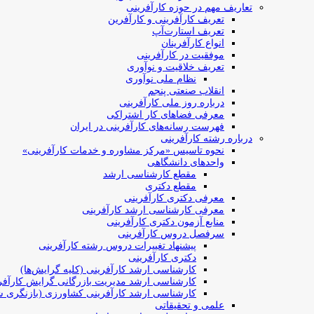
تعاریف مهم در حوزه کارآفرینی
تعریف کارآفرینی و کارآفرین
تعریف استارت‌آپ
انواع کارآفرینان
موفقیت در کارآفرینی
تعریف خلاقیت و نوآوری
نظام ملی نوآوری
انقلاب صنعتی پنجم
درباره روز ملی کارآفرینی
معرفی فضاهای کار اشتراکی
فهرست رسانه‌های کارآفرینی در ایران
درباره رشته کارآفرینی
نحوه تاسیس «مرکز مشاوره و خدمات کارآفرینی»
واحدهای دانشگاهی
مقطع کارشناسی ارشد
مقطع دکتری
معرفی دکتری کارآفرینی
معرفی کارشناسی ارشد کارآفرینی
منابع آزمون دکتری کارآفرینی
سرفصل دروس کارآفرینی
پیشنهاد تغییرات دروس رشته کارآفرینی
دکتری کارآفرینی
کارشناسی ارشد کارآفرینی (کلیه گرایش‌ها)
کارشناسی ارشد مدیریت بازرگانی گرایش کارآفر
کارشناسی ارشد کارآفرینی کشاورزی (بازنگری ش
علمی و تحقیقاتی