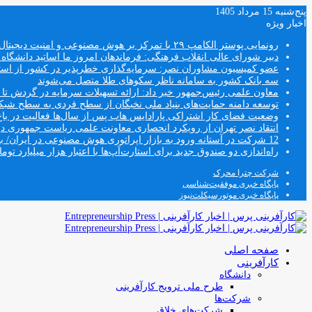
پنج‌شنبه 15 مرداد 1405
اخبار ویژه
رونمایی پوستر الکامپ ۲۹ با تمرکز بر هوش مصنوعی و امنیت دیجیتال
دبیر شورای عالی انقلاب فرهنگی: فرماندهان امروز ما اساتید دانشگا
عضو کمیسیون مشاوران نصر: سرمایه‌گذاری خطرپذیر در کشور از استار
سه بانک کشور به سامانه ناظر سکوهای طلا متصل می‌شوند
معاون علمی رئیس‌جمهور خبر داد: ارائه تسهیلات سرمایه در گردش تا سقف ۱۰۰ درصد فروش دانش‌
توسعه دامنه حمایت‌های بنیاد ملی نخبگان از سطح فردی به سطح شب
وضعیت فضای کار اشتراکی پارادایس هاب پس از سال‌ها فعالیت در باغ
انتقاد نصر تهران از رویکرد انحصاری معاونت علمی ریاست جمهوری
12 شرکت در آستانه ورود به بازار اپراتوری هوش مصنوعی در ایران/ بخش خصوصی وارد فصل جدید اقتصاد دیجیتال می‌شود
راه‌اندازی دو صندوق جدید برای استارت‌آپ‌ها با اعتبار هزار میلیارد توما
شرکت چترا محرک
پایگاه خبری موفقیت‌شناسی
پایگاه خبری موتورسیکلت‌نیوز
صفحه اصلی
کارآفرینی
دانشگاه
طرح ملی ترویج کارآفرینی
شرکت‌ها
شرکت‌های خلاق