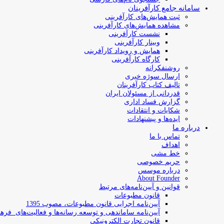
سامانه جامع کارآفرینان
ثبت همایش‌های کارآفرینی
مشاهده همایش‌های کارآفرینی
نشست کارآفرینی
وبینار کارآفرینی
همایش و رویداد کارآفرینی
کارگاه کارآفرینی
روشنفکرانه
ارسال سوژه‌ خبری
تالیف کتاب کارآفرینان
قدردانی از مسئولان ایران
گزارش فساد اداری
شکایات و انتقادات
ایده‌ها و پیشنهادات
درباره ما
تماس با ما
اهداف
خط مشی
حریم خصوصی
درباره موسس
About Founder
قوانین و آیین‌نامه‌های مرتبط
‌قانون مطبوعات
آیین‌نامه اجرایی قانون مطبوعات، مصوب 1395
آیین‌نامه سامان­دهی و توسعه رسانه­‌ها و فعالیت‌­های فره
قانون تجارت الکترونیکی