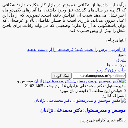
برآیند این داده‌ها از شکافی عمیق‌تر در بازار کار حکایت دارد؛ شکافی
که اگرچه در سال‌های گذشته نیز وجود داشته، اما آمارهای یکی‌دو ماه
اخیر نشان می‌دهد شدت آن افزایش یافته است. تصویری که از دل این
اعداد بیرون می‌آید، بازاری است با فشار تقاضای بالا و عرضه‌ای که
توان پاسخگویی به آن را ندارد؛ وضعیتی که می‌تواند رقابت برای یافتن
شغل را بیش از پیش فشرده کند.
انتهای پیام/
کارآفرینی پرس را نصب کنید؛ فرصت‌ها را از دست ندهید
منبع
شرق
برچسب ها
جاب ویژن
کارجو
لینک کوتاه
موسس و
ارسال
مدیرمسئول: دکتر محمدعلی نژادیان
14 اردیبهشت 1405 21:02
ایمیل
0
خواندن این مطلب 1 دقیقه زمان میبرد
اشتراک گذاری
چاپ
فیس
توئیتر
واتس
تلگرام
لینکدین
اشتراک
(X)
آپ
بوک
گذاری
موسس و مدیرمسئول: دکتر محمدعلی نژادیان
از
طریق
ایمیل
پایگاه خبری کارآفرینی پرس