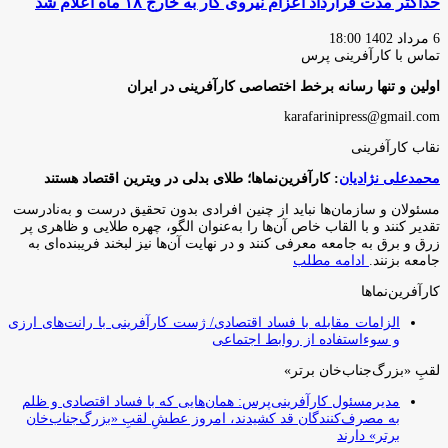
حداکثر مدت قرارداد اعزام نیروی کار به خارج ۱۸ ماه اعلام شد
6 مرداد 1402 18:00
تماس با کارآفرینی پرس
اولین و تنها رسانه برخط اختصاصی کارآفرینی در ایران
karafarinipress@gmail.com
نقاب کارآفرینی
محمدعلی نژادیان
: کارآفرین‌نماها؛ طلای بدلی در ویترین اقتصاد هستند
مسئولان و سازمان‌ها نباید از چنین افرادی بدون تحقیق درست و به‌نادرست
تقدیر کنند و با القاب خاص آ‌ن‌ها را به‌عنوان الگو، چهره طلایی و ظاهری پر
زرق و برق به جامعه معرفی کنند و در نهایت آن‌ها نیز لبخند فریبنده‌ای به
جامعه بزنند.
ادامه مطلب
کارآفرین‌نماها
الزامات مقابله با فساد اقتصادی/ ژست کارآفرینی با رانت‌های ارزی
و سوءاستفاده از روابط اجتماعی
لقبِ «بزرگ‌جناب‌خان برتر»
مدیرمسئول کارآفرینی‌پرس: همان‌هایی که با فساد اقتصادی و ظلم
به مصرف‌کنندگان قد کشیدند، امروز عطشِ لقبِ «بزرگ‌جناب‌خان
برتر» دارند