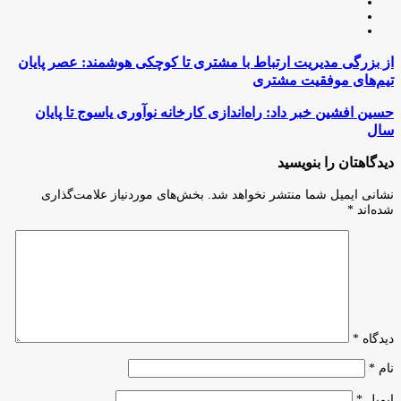
وبسایت
لینکدین
اینستاگرام
از
از بزرگی مدیریت ارتباط با مشتری تا کوچکی هوشمند: عصر پایان
بزرگی
تیم‌های موفقیت مشتری
مدیریت
ارتباط
حسین
حسین افشین خبر داد: راه‌اندازی کارخانه نوآوری یاسوج تا پایان
با
افشین
سال
مشتری
خبر
تا
داد:
دیدگاهتان را بنویسید
کوچکی
راه‌اندازی
هوشمند:
کارخانه
نشانی ایمیل شما منتشر نخواهد شد.
بخش‌های موردنیاز علامت‌گذاری
عصر
نوآوری
شده‌اند
*
پایان
یاسوج
تیم‌های
تا
موفقیت
پایان
مشتری
سال
دیدگاه
*
نام
*
ایمیل
*