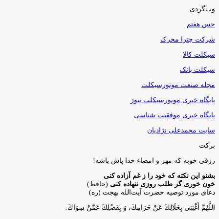
وب‌گردی
حس هفتم
شرکت چترا محرک
سیکلت کالا
سیکلت بانک
مجله صنعت موتورسیکلت
پایگاه خبری موتورسیکلت نیوز
پایگاه خبری موفقیت شناسی
سایت محمدعلی نژادیان
برکت
رزقی خوبه كه مهر و امضاء خدا پاش باشه!
بشنو این نکته که خود را ز غم آزاده کنی
خون خوری گر طلب روزی ننهاده کنی
(حافظ)
دعای مورد توصیه حضرت آیت‌الله بهجت (ره)
اللَّهُمَّ أَغْنِنِي بِحَلَالِكَ عَنْ حَرَامِكَ، وَ بِفَضْلِكَ عَمَّنْ سِوَاكَ‏.