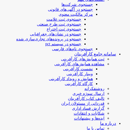
جستجوی شرکت‌ها
جستجو در آگهی‌های قانونی
مرکز مالکیت معنوی
جستجوی ثبت علامت
جستجوی ثبت طرح صنعتی
جستجوی ثبت اختراع
جستجو در نشان‌های جغرافیایی
جستجو در پرونده‌های تجاری‌سازی شده
جستجو در سیستم pct
جستجوی نام‌های فارسی
سامانه جامع کارآفرینان
ثبت همایش‌های کارآفرینی
مشاهده همایش‌های کارآفرینی
نشست کارآفرینی
وبینار کارآفرینی
همایش و رویداد کارآفرینی
کارگاه کارآفرینی
روشنفکرانه
ارسال سوژه‌ خبری
تالیف کتاب کارآفرینان
قدردانی از مسئولان ایران
گزارش فساد اداری
شکایات و انتقادات
ایده‌ها و پیشنهادات
درباره ما
تماس با ما