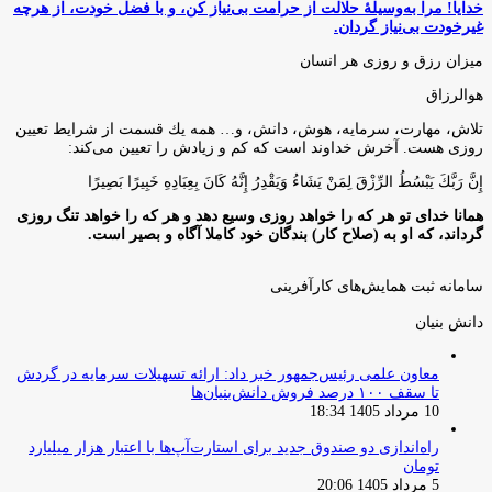
خدایا! مرا به‌وسیلۀ حلالت از حرامت بی‌نیاز کن، و با فضل خودت، از هرچه
غیرخودت بی‌نیاز گردان.
میزان رزق و روزی هر انسان
هوالرزاق
تلاش، مهارت، سرمايه، هوش، دانش، و… همه يك قسمت از شرايط تعيين
روزى هست. آخرش خداوند است كه كم و زيادش را تعيين مى‌كند:
إِنَّ رَبَّكَ يَبْسُطُ الرِّزْقَ لِمَنْ يَشَاءُ وَيَقْدِرُ إِنَّهُ كَانَ بِعِبَادِهِ خَبِيرًا بَصِيرًا
همانا خدای تو هر که را خواهد روزی وسیع دهد و هر که را خواهد تنگ روزی
گرداند، که او به (صلاح کار) بندگان خود کاملا آگاه و بصیر است.
سامانه ثبت همایش‌های کارآفرینی
دانش‌ بنیان‌
معاون علمی رئیس‌جمهور خبر داد: ارائه تسهیلات سرمایه در گردش
تا سقف ۱۰۰ درصد فروش دانش‌بنیان‌ها
10 مرداد 1405 18:34
راه‌اندازی دو صندوق جدید برای استارت‌آپ‌ها با اعتبار هزار میلیارد
تومان
5 مرداد 1405 20:06