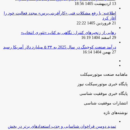
13 اردیبهشت 1405 18:56
اطلاعیه: با رفع مشکلات فنی «کارآفرینی‌پرس» مجدد فعالیت خود را
آغاز کرد
21 فروردین 1405 22:22
رهایی از زنجیرهای کنترل: نگاهی به کتاب «تئوری انتخاب»
29 اسفند 1404 16:19
درآمد صنعت کوچینگ در سال 2025 به ۵.۳۴ میلیارد دلار آمریکا رسید
27 بهمن 1404 16:14
صفحه
صفحه
قبلی
بعدی
ماهنامه صنعت موتورسیکلت
پایگاه خبری موتورسیکلت نیوز
پایگاه خبری موفقیت شناسی
انتشارات موفقیت شناسی
نوشته‌های تازه
تمدید دومین فراخوان شناسایی و جذب استعدادهای برتر در بخش