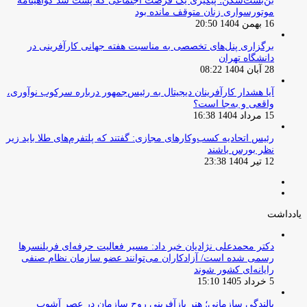
بن‌بست‌شکن؛ پیگیری یک فرصت اجتماعی که پشت سد گواهینامه
موتورسواری زنان متوقف مانده بود
16 بهمن 1404 20:50
برگزاری پنل‌های تخصصی به مناسبت هفته جهانی کارآفرینی در
دانشگاه تهران
28 آبان 1404 08:22
آیا هشدار کارآفرینان دیجیتال به رئیس‌جمهور درباره سرکوب نوآوری،
واقعی و به‌جا است؟
15 مرداد 1404 16:38
‏رئیس اتحادیه کسب‌وکارهای مجازی: گفتند که پلتفرم‌های طلا باید زیر
نظر بورس باشند
12 تیر 1404 23:38
صفحه
صفحه
قبلی
بعدی
یادداشت
دکتر محمدعلی نژادیان خبر داد: مسیر فعالیت حرفه‌ای فریلنسرها
رسمی شده است/ آزادکاران می‌توانند عضو سازمان نظام صنفی
رایانه‌ای کشور شوند
5 خرداد 1405 15:10
بالندگی سازمانی؛ هنر بازآفرینی روح سازمان در عصر آشوب