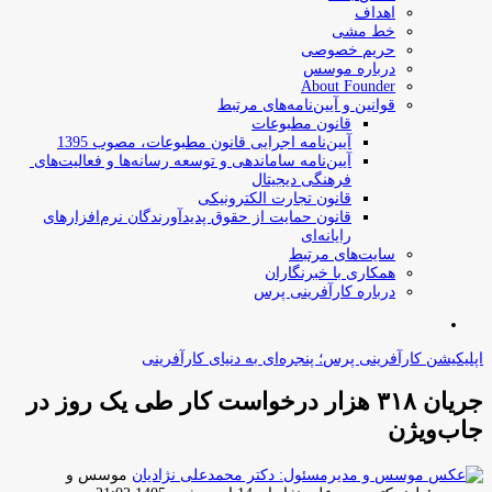
اهداف
خط مشی
حریم خصوصی
درباره موسس
About Founder
قوانین و آیین‌نامه‌های مرتبط
‌قانون مطبوعات
آیین‌نامه اجرایی قانون مطبوعات، مصوب 1395
آیین‌نامه سامان­دهی و توسعه رسانه­‌ها و فعالیت‌­های
فرهنگی دیجیتال
قانون تجارت الکترونیکی
قانون حمایت از حقوق پدیدآورندگان نرم‌افزارهای
رایانه‌ای
سایت‌های مرتبط
همکاری با خبرنگاران
درباره کارآفرینی پرس
جستجو
برای
اپلیکیشن کارآفرینی پرس؛ پنجره‌ای به دنیای کارآفرینی
جریان ۳۱۸ هزار درخواست کار طی یک روز در
جاب‌ویژن
موسس و