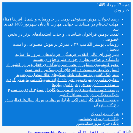
شنبه 17 مرداد 1405
اخبار ویژه
رصد تحولات هوش مصنوعی بومی در خاورمیانه و شمال آفریقا (منا)
مهلت ثبت‌نام در مسابقات جهانی مهارت تا پایان شهریور 1405 تمدید
شد
تمدید دومین فراخوان شناسایی و جذب استعدادهای برتر در بخش
خصوصی
رونمایی پوستر الکامپ ۲۹ با تمرکز بر هوش مصنوعی و امنیت
دیجیتال
دبیر شورای عالی انقلاب فرهنگی: فرماندهان امروز ما اساتید
دانشگاه و صاحب‌نظران حوزه علم و فناوری هستند
عضو کمیسیون مشاوران نصر: سرمایه‌گذاری خطرپذیر در کشور از
استارت‌آپ‌ها به‌سمت دارایی‌های کم‌ریسک‌تر رفته است
سه بانک کشور به سامانه ناظر سکوهای طلا متصل می‌شوند
معاون علمی رئیس‌جمهور خبر داد: ارائه تسهیلات سرمایه در گردش
تا سقف ۱۰۰ درصد فروش دانش‌بنیان‌ها
توسعه دامنه حمایت‌های بنیاد ملی نخبگان از سطح فردی به سطح
شبکه نخبگانی در حل مسائل کشور
وضعیت فضای کار اشتراکی پارادایس هاب پس از سال‌ها فعالیت در
باغ کتاب تهران
شرکت چترا محرک
پایگاه خبری موفقیت‌شناسی
پایگاه خبری موتورسیکلت‌نیوز