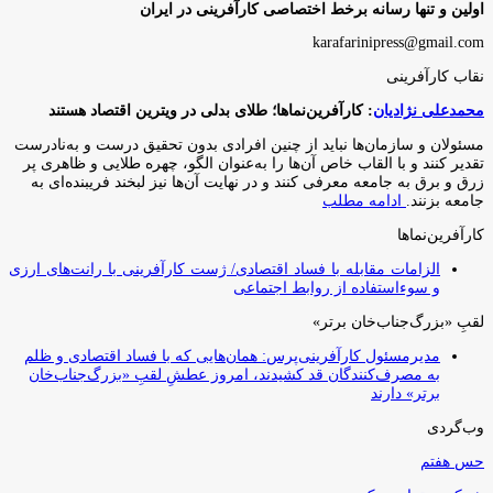
اولین و تنها رسانه برخط اختصاصی کارآفرینی در ایران
karafarinipress@gmail.com
نقاب کارآفرینی
محمدعلی نژادیان
: کارآفرین‌نماها؛ طلای بدلی در ویترین اقتصاد هستند
مسئولان و سازمان‌ها نباید از چنین افرادی بدون تحقیق درست و به‌نادرست
تقدیر کنند و با القاب خاص آ‌ن‌ها را به‌عنوان الگو، چهره طلایی و ظاهری پر
زرق و برق به جامعه معرفی کنند و در نهایت آن‌ها نیز لبخند فریبنده‌ای به
جامعه بزنند.
ادامه مطلب
کارآفرین‌نماها
الزامات مقابله با فساد اقتصادی/ ژست کارآفرینی با رانت‌های ارزی
و سوءاستفاده از روابط اجتماعی
لقبِ «بزرگ‌جناب‌خان برتر»
مدیرمسئول کارآفرینی‌پرس: همان‌هایی که با فساد اقتصادی و ظلم
به مصرف‌کنندگان قد کشیدند، امروز عطشِ لقبِ «بزرگ‌جناب‌خان
برتر» دارند
وب‌گردی
حس هفتم