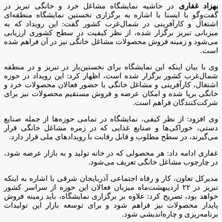
بهزاد غفاری
در حاشیه نمایشگاه مشاغل خرد و خانگی تبریز در
گفت‌وگو با ایسنا با اشاره به برگزاری نخستین نمایشگاه منطقه‌ای
اشتغال و کارآفرینی در شمال‌غرب کشور گفت: این رویداد که به
میزبانی تبریز برگزار شده، از نظر کیفیت در سطح کشوری ارزیابی
می‌شود و زمینه فروش محصولات مشاغل خانگی نیز در آن فراهم شده
است.
وی با بیان اینکه این نمایشگاه برای نخستین‌بار در تبریز و در منطقه
شمال‌غرب کشور برگزار شده است، اظهار کرد: این رویداد در حوزه
اشتغال، کارآفرینی و مشاغل خانگی با حضور فعالان محصولات خرد و
خانگی برپا شده و امکان عرضه و فروش مستقیم محصولات نیز برای
شرکت‌کنندگان فراهم است.
وی افزود: از نظر کیفی، نمایشگاه در تمامی حوزه‌ها از جمله صنایع
دستی، خوراکی‌ها و صنایع غذایی که در زمره مشاغل خانگی قرار
می‌گیرند، در سطح مطلوب و قابل رقابت با رویدادهای ملی قرار دارد.
غفاری ادامه داد: هر محصولی که در خانه تولید و به بازار عرضه شود،
در چارچوب مشاغل خانگی تعریف می‌شود.
مدیرکل تعاون، کار و رفاه اجتماعی آذربایجان شرقی با اشاره به اینکه
تبریز در ۲۲ اردیبهشت‌ماه میزبان فعالان این حوزه از سراسر کشور
خواهد بود، تصریح کرد: علاوه بر برگزاری نمایشگاه، باید زمینه فروش
پایدار محصولات نیز فراهم شود و برای توسعه بازار این تولیدات
برنامه‌ریزی و چاره‌اندیشی شود.