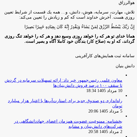
هوالرزاق
تلاش، مهارت، سرمايه، هوش، دانش، و… همه يك قسمت از شرايط تعيين
روزى هست. آخرش خداوند است كه كم و زيادش را تعيين مى‌كند:
إِنَّ رَبَّكَ يَبْسُطُ الرِّزْقَ لِمَنْ يَشَاءُ وَيَقْدِرُ إِنَّهُ كَانَ بِعِبَادِهِ خَبِيرًا بَصِيرًا
همانا خدای تو هر که را خواهد روزی وسیع دهد و هر که را خواهد تنگ روزی
گرداند، که او به (صلاح کار) بندگان خود کاملا آگاه و بصیر است.
سامانه ثبت همایش‌های کارآفرینی
دانش‌ بنیان‌
معاون علمی رئیس‌جمهور خبر داد: ارائه تسهیلات سرمایه در گردش
تا سقف ۱۰۰ درصد فروش دانش‌بنیان‌ها
10 مرداد 1405 18:34
راه‌اندازی دو صندوق جدید برای استارت‌آپ‌ها با اعتبار هزار میلیارد
تومان
5 مرداد 1405 20:06
بخشنامه: ممنوعیت عضویت همزمان اعضای جهاددانشگاهی در
شرکت‌های دانش‌بنیان و مشابه
2 مرداد 1405 20:58