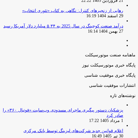
21 فروردین 1405 22:22
رهایی از زنجیرهای کنترل: نگاهی به کتاب «تئوری انتخاب»
29 اسفند 1404 16:19
درآمد صنعت کوچینگ در سال 2025 به ۵.۳۴ میلیارد دلار آمریکا رسید
27 بهمن 1404 16:14
صفحه
صفحه
قبلی
بعدی
ماهنامه صنعت موتورسیکلت
پایگاه خبری موتورسیکلت نیوز
پایگاه خبری موفقیت شناسی
انتشارات موفقیت شناسی
نوشته‌های تازه
پزشکیان دستور پیگیری ماجرای مسدودی وب‌سایت «فوتبال ۳۶۰» را
صادر کرد
1 مرداد 1405 17:22
اعلام قوانین جدید شرکت‌های لیزینگ توسط بانک مرکزی
30 تیر 1405 16:49