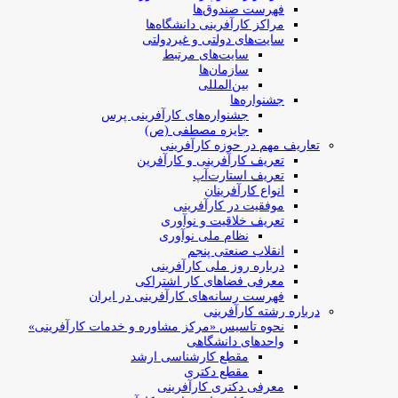
فهرست صندوق‌ها
مراکز کارآفرینی دانشگاه‌ها
سایت‌های دولتی و غیردولتی
سایت‌های مرتبط
سازمان‌ها
بین‌المللی
جشنواره‌ها
جشنواره‌های کارآفرینی‌ پرس
جایزه مصطفی (ص)
تعاریف مهم در حوزه کارآفرینی
تعریف کارآفرینی و کارآفرین
تعریف استارت‌آپ
انواع کارآفرینان
موفقیت در کارآفرینی
تعریف خلاقیت و نوآوری
نظام ملی نوآوری
انقلاب صنعتی پنجم
درباره روز ملی کارآفرینی
معرفی فضاهای کار اشتراکی
فهرست رسانه‌های کارآفرینی در ایران
درباره رشته کارآفرینی
نحوه تاسیس «مرکز مشاوره و خدمات کارآفرینی»
واحدهای دانشگاهی
مقطع کارشناسی ارشد
مقطع دکتری
معرفی دکتری کارآفرینی