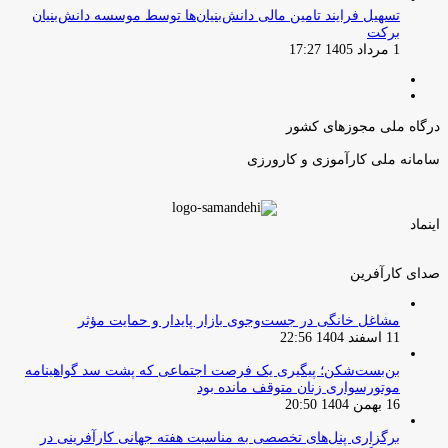
تسهیل فرایند تامین مالی دانش‌بنیان‌ها توسط موسسه دانش‌بنیان
برکت
1 مرداد 1405 17:27
صفحه
صفحه
قبلی
بعدی
درگاه ملی مجوزهای کشور
سامانه ملی کارآموزی و کارورزی
اینماد
صدای کارآفرین
مشاغل خانگی در جست‌وجوی بازار پایدار و حمایت مؤثر
11 اسفند 1404 22:56
بن‌بست‌شکن؛ پیگیری یک فرصت اجتماعی که پشت سد گواهینامه
موتورسواری زنان متوقف مانده بود
16 بهمن 1404 20:50
برگزاری پنل‌های تخصصی به مناسبت هفته جهانی کارآفرینی در