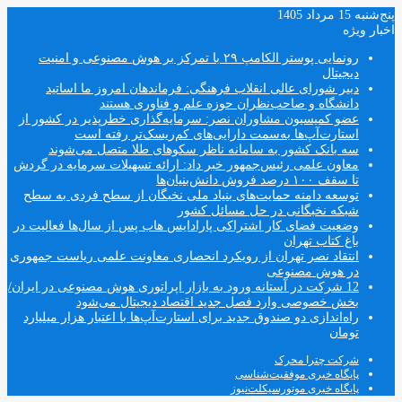
پنج‌شنبه 15 مرداد 1405
اخبار ویژه
رونمایی پوستر الکامپ ۲۹ با تمرکز بر هوش مصنوعی و امنیت
دیجیتال
دبیر شورای عالی انقلاب فرهنگی: فرماندهان امروز ما اساتید
دانشگاه و صاحب‌نظران حوزه علم و فناوری هستند
عضو کمیسیون مشاوران نصر: سرمایه‌گذاری خطرپذیر در کشور از
استارت‌آپ‌ها به‌سمت دارایی‌های کم‌ریسک‌تر رفته است
سه بانک کشور به سامانه ناظر سکوهای طلا متصل می‌شوند
معاون علمی رئیس‌جمهور خبر داد: ارائه تسهیلات سرمایه در گردش
تا سقف ۱۰۰ درصد فروش دانش‌بنیان‌ها
توسعه دامنه حمایت‌های بنیاد ملی نخبگان از سطح فردی به سطح
شبکه نخبگانی در حل مسائل کشور
وضعیت فضای کار اشتراکی پارادایس هاب پس از سال‌ها فعالیت در
باغ کتاب تهران
انتقاد نصر تهران از رویکرد انحصاری معاونت علمی ریاست جمهوری
در هوش مصنوعی
12 شرکت در آستانه ورود به بازار اپراتوری هوش مصنوعی در ایران/
بخش خصوصی وارد فصل جدید اقتصاد دیجیتال می‌شود
راه‌اندازی دو صندوق جدید برای استارت‌آپ‌ها با اعتبار هزار میلیارد
تومان
شرکت چترا محرک
پایگاه خبری موفقیت‌شناسی
پایگاه خبری موتورسیکلت‌نیوز