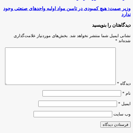
خامنه‌ای
رهبر
وزیر
وزیر صمت: هیچ کمبودی در تامین مواد اولیه واحدهای صنعتی وجود
انقلاب
صمت:
ندارد
اسلامی
هیچ
به
کمبودی
دیدگاهتان را بنویسید
شهادت
در
رسیدند/
تامین
نشانی ایمیل شما منتشر نخواهد شد.
بخش‌های موردنیاز علامت‌گذاری
معرفی
مواد
شده‌اند
*
اعضای
اولیه
شورای
واحدهای
رهبری
صنعتی
وجود
ندارد
دیدگاه
*
نام
*
ایمیل
*
وب‌ سایت