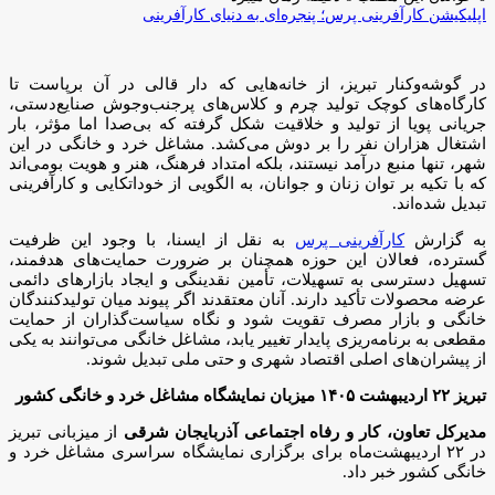
اپلیکیشن کارآفرینی پرس؛ پنجره‌ای به دنیای کارآفرینی
در گوشه‌وکنار تبریز، از خانه‌هایی که دار قالی در آن برپاست تا
کارگاه‌های کوچک تولید چرم و کلاس‌های پرجنب‌وجوش صنایع‌دستی،
جریانی پویا از تولید و خلاقیت شکل گرفته که بی‌صدا اما مؤثر، بار
اشتغال هزاران نفر را بر دوش می‌کشد. مشاغل خرد و خانگی در این
شهر، تنها منبع درآمد نیستند، بلکه امتداد فرهنگ، هنر و هویت بومی‌اند
که با تکیه بر توان زنان و جوانان، به الگویی از خوداتکایی و کارآفرینی
تبدیل شده‌اند.
به گزارش
کارآفرینی پرس
به نقل از ایسنا، با وجود این ظرفیت
گسترده، فعالان این حوزه همچنان بر ضرورت حمایت‌های هدفمند،
تسهیل دسترسی به تسهیلات، تأمین نقدینگی و ایجاد بازارهای دائمی
عرضه محصولات تأکید دارند. آنان معتقدند اگر پیوند میان تولیدکنندگان
خانگی و بازار مصرف تقویت شود و نگاه سیاست‌گذاران از حمایت
مقطعی به برنامه‌ریزی پایدار تغییر یابد، مشاغل خانگی می‌توانند به یکی
از پیشران‌های اصلی اقتصاد شهری و حتی ملی تبدیل شوند.
تبریز ۲۲ اردیبهشت ۱۴۰۵ میزبان نمایشگاه مشاغل خرد و خانگی کشور
مدیرکل تعاون، کار و رفاه اجتماعی آذربایجان شرقی
از میزبانی تبریز
در ۲۲ اردیبهشت‌ماه برای برگزاری نمایشگاه سراسری مشاغل خرد و
خانگی کشور خبر داد.