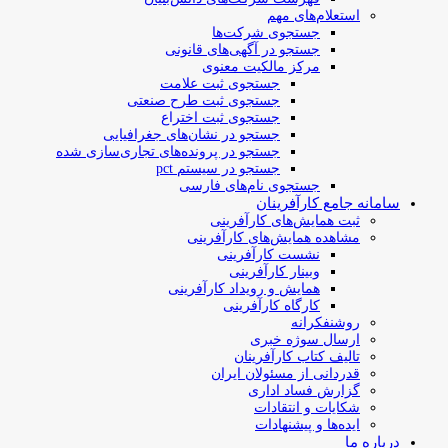
استعلام‌های مهم
جستجوی شرکت‌ها
جستجو در آگهی‌های قانونی
مرکز مالکیت معنوی
جستجوی ثبت علامت
جستجوی ثبت طرح صنعتی
جستجوی ثبت اختراع
جستجو در نشان‌های جغرافیایی
جستجو در پرونده‌های تجاری‌سازی شده
جستجو در سیستم pct
جستجوی نام‌های فارسی
سامانه جامع کارآفرینان
ثبت همایش‌های کارآفرینی
مشاهده همایش‌های کارآفرینی
نشست کارآفرینی
وبینار کارآفرینی
همایش و رویداد کارآفرینی
کارگاه کارآفرینی
روشنفکرانه
ارسال سوژه‌ خبری
تالیف کتاب کارآفرینان
قدردانی از مسئولان ایران
گزارش فساد اداری
شکایات و انتقادات
ایده‌ها و پیشنهادات
درباره ما