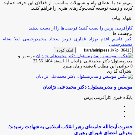
می‌توانند با اعطای وام و تسهیلات مناسب، از فعالان این حرفه حمایت
کرده و زمینه توسعه کسب‌وکارهای هنری را فراهم کنند.
انتهای پیام/
کارآفرینی پرس را نصب کنید؛ فرصت‌ها را از دست ندهید
برچسب ها
اکبر قاسم اقدم
بهزاد غفاری
تبریز
سجاد محمدرحیمی
لیلا به‌نام
محمدرحیمی
لینک کوتاه
موسس و
ارسال
مدیرمسئول: دکتر محمدعلی نژادیان
11 اسفند 1404 22:56
ایمیل
0
خواندن این مطلب 6 دقیقه زمان میبرد
اشتراک گذاری
چاپ
فیس
توئیتر
واتس
تلگرام
لینکدین
اشتراک
(X)
آپ
بوک
گذاری
موسس و مدیرمسئول: دکتر محمدعلی نژادیان
از
طریق
ایمیل
پایگاه خبری کارآفرینی پرس
وبسایت
لینکدین
اینستاگرام
حضرت
حضرت آیت‌الله خامنه‌ای رهبر انقلاب اسلامی به شهادت رسیدند/
آیت‌الله
معرفی اعضای شورای رهبری