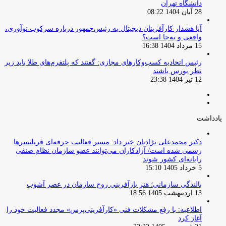
دانشگاه تهران
28 آبان 1404 08:22
آیا هشدار کارآفرینان دیجیتال به رئیس‌جمهور درباره سرکوب نوآوری،
واقعی و به‌جا است؟
15 مرداد 1404 16:38
‏رئیس اتحادیه کسب‌وکارهای مجازی: گفتند که پلتفرم‌های طلا باید زیر
نظر بورس باشند
12 تیر 1404 23:38
صفحه
صفحه
قبلی
بعدی
یادداشت
دکتر محمدعلی نژادیان خبر داد: مسیر فعالیت حرفه‌ای فریلنسرها
رسمی شده است/ آزادکاران می‌توانند عضو سازمان نظام صنفی
رایانه‌ای کشور شوند
5 خرداد 1405 15:10
بالندگی سازمانی؛ هنر بازآفرینی روح سازمان در عصر آشوب
13 اردیبهشت 1405 18:56
اطلاعیه: با رفع مشکلات فنی «کارآفرینی‌پرس» مجدد فعالیت خود را
آغاز کرد