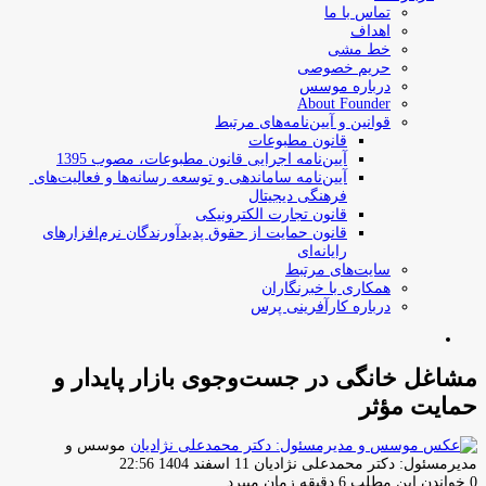
تماس با ما
اهداف
خط مشی
حریم خصوصی
درباره موسس
About Founder
قوانین و آیین‌نامه‌های مرتبط
‌قانون مطبوعات
آیین‌نامه اجرایی قانون مطبوعات، مصوب 1395
آیین‌نامه سامان­دهی و توسعه رسانه­‌ها و فعالیت‌­های
فرهنگی دیجیتال
قانون تجارت الکترونیکی
قانون حمایت از حقوق پدیدآورندگان نرم‌افزارهای
رایانه‌ای
سایت‌های مرتبط
همکاری با خبرنگاران
درباره کارآفرینی پرس
جستجو
برای
مشاغل خانگی در جست‌وجوی بازار پایدار و
حمایت مؤثر
موسس و
ارسال
مدیرمسئول: دکتر محمدعلی نژادیان
11 اسفند 1404 22:56
ایمیل
0
خواندن این مطلب 6 دقیقه زمان میبرد