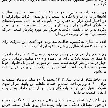
گرفته‌ایم.
وی ادامه داد: در حال حاضر در ۱۵ تا ۲۰ روستا و شهر فعالیت
اشتغال‌زایی داریم و با نگاه به استعداد و توانمندی افراد، مواد اولیه را
در اختیار آنان قرار می‌دهیم. برای بانوانی که به دلیل مسئولیت‌های
خانوادگی امکان اتمام سریع کار را ندارند نیز محدودیت زمانی تعیین
نکرده‌ایم و حتی تکمیل یک‌ساله فرش نیز مورد پذیرش است، چراکه
کیفیت برای ما در اولویت قرار دارد.
اقدم با اشاره به گستره فعالیت مجموعه خود گفت: این شرکت برای
حدود ۲۰۰۰ نفر اشتغال‌زایی غیرمستقیم ایجاد کرده است.
وی همچنین از اجرای طرح حمایتی جدید در سال ۱۴۰۳ خبر داد و افزود:
با همکاری شبکه بانکی، برای هر بافنده وام ۱۰۰ میلیون تومانی با نرخ
چهار درصد در نظر گرفته شده است. در صورتی که در یک خانواده دو یا
سه بافنده فعالیت داشته باشند، این تسهیلات به ازای هر نفر پرداخت
می‌شود.
وی خاطرنشان کرد: در سال ۱۴۰۳ مجموعاً ۱۰۰ میلیارد تومان تسهیلات
برای ۶۰۰ خانوار پرداخت شده و اقساط ماهانه این وام‌ها نیز از سوی
شرکت تقبل می‌شود تا بافندگان بتوانند با آرامش خاطر به تولید و
ارتقای کیفیت بپردازند.
وی تأکید کرد: استمرار حمایت‌های مالی و معنوی از بافندگان، به‌ویژه
در حوزه مشاغل خانگی، می‌تواند زمینه‌ساز رونق پایدار صنعت فرش