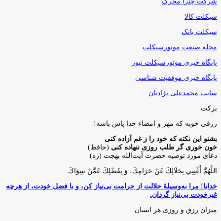
شرکت چترا محرک
سیکلت کالا
سیکلت بانک
مجله صنعت موتورسیکلت
پایگاه خبری موتورسیکلت نیوز
پایگاه خبری موفقیت شناسی
سایت محمدعلی نژادیان
برکت
رزقی خوبه كه مهر و امضاء خدا پاش باشه!
بشنو این نکته که خود را ز غم آزاده کنی
خون خوری گر طلب روزی ننهاده کنی
(حافظ)
دعای مورد توصیه حضرت آیت‌الله بهجت (ره)
اللَّهُمَّ أَغْنِنِي بِحَلَالِكَ عَنْ حَرَامِكَ، وَ بِفَضْلِكَ عَمَّنْ سِوَاكَ‏.
خدایا! مرا به‌وسیلۀ حلالت از حرامت بی‌نیاز کن، و با فضل خودت، از هرچه
غیرخودت بی‌نیاز گردان.
میزان رزق و روزی هر انسان