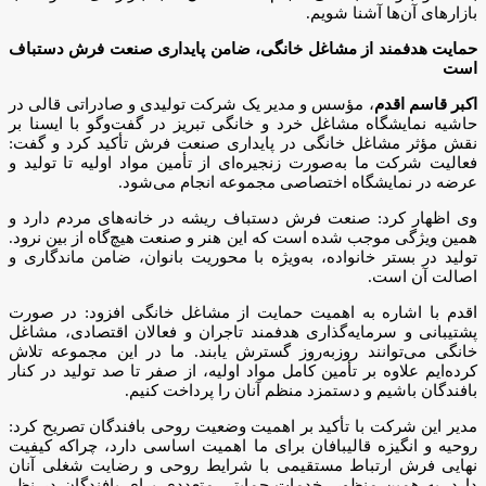
بازارهای آن‌ها آشنا شویم.
حمایت هدفمند از مشاغل خانگی، ضامن پایداری صنعت فرش دستباف
است
اکبر قاسم اقدم
، مؤسس و مدیر یک شرکت تولیدی و صادراتی قالی در
حاشیه نمایشگاه مشاغل خرد و خانگی تبریز در گفت‌وگو با ایسنا بر
نقش مؤثر مشاغل خانگی در پایداری صنعت فرش تأکید کرد و گفت:
فعالیت شرکت ما به‌صورت زنجیره‌ای از تأمین مواد اولیه تا تولید و
عرضه در نمایشگاه اختصاصی مجموعه انجام می‌شود.
وی اظهار کرد: صنعت فرش دستباف ریشه در خانه‌های مردم دارد و
همین ویژگی موجب شده است که این هنر و صنعت هیچ‌گاه از بین نرود.
تولید در بستر خانواده، به‌ویژه با محوریت بانوان، ضامن ماندگاری و
اصالت آن است.
اقدم با اشاره به اهمیت حمایت از مشاغل خانگی افزود: در صورت
پشتیبانی و سرمایه‌گذاری هدفمند تاجران و فعالان اقتصادی، مشاغل
خانگی می‌توانند روزبه‌روز گسترش یابند. ما در این مجموعه تلاش
کرده‌ایم علاوه بر تأمین کامل مواد اولیه، از صفر تا صد تولید در کنار
بافندگان باشیم و دستمزد منظم آنان را پرداخت کنیم.
مدیر این شرکت با تأکید بر اهمیت وضعیت روحی بافندگان تصریح کرد:
روحیه و انگیزه قالیبافان برای ما اهمیت اساسی دارد، چراکه کیفیت
نهایی فرش ارتباط مستقیمی با شرایط روحی و رضایت شغلی آنان
دارد. به همین منظور، خدمات حمایتی متعددی برای بافندگان در نظر