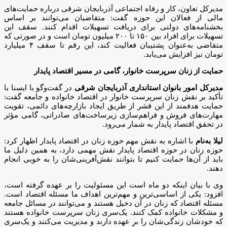
مدیرکل تعاون، کار و رفاه اجتماعی آذربایجان شرقی درباره حمایت‌های
مالی از فعالان این حوزه گفت: متقاضیان می‌توانند بر اساس
بخشنامه‌های دولتی برای دریافت تسهیلات اقدام کنند. سقف این
تسهیلات برای افراد بین ۱۵۰ تا ۲۰۰ میلیون تومان است و در صورتی که
متقاضی به‌عنوان پشتیبان فعالیت کند، این رقم تا سقف ۴ میلیارد
تومان نیز افزایش می‌یابد.
حمایت از زنان سرپرست خانوار، گامی در مسیر اقتصاد پایدار
مدیرکل امور بانوان استانداری آذربایجان شرقی
در گفت‌وگو با ایسنا با
تأکید بر نقش زنان سرپرست خانوار در اقتصاد خانواده و جامعه گفت:
حمایت هدفمند از این قشر از طریق ایجاد بازارچه‌های دائمی، تقویت
مهارت‌های فروش و فراهم‌سازی زیرساخت‌های صادراتی، گامی مؤثر
در تحقق اقتصاد پایدار به شمار می‌رود.
لیلا به‌نام
با اشاره به نقش مهم حوزه زنان در اقتصاد پایدار اظهار کرد:
حوزه زنان در حوزه اقتصاد پایدار نقش مهمی دارد، به همین دلیل ما
باید از آن‌ها حمایت کنیم تا بتوانند نقش‌آفرینی‌شان را به خوبی انجام
دهند.
وی با بیان اینکه دو ماه است این مسئولیت را بر عهده گرفته است،
افزود: یکی از اساسی‌ترین و مهم‌ترین اهداف ما مسئله اقتصاد است.
مسئله اقتصاد که زنان در آن دخیل هستند و می‌توانند در مسائل جامعه
و مشکلات خانواده کمک کنند. یک‌سری زنان سرپرست خانواده هستند
که خودشان زندگی‌شان را بر عهده دارند و مدیریت می‌کنند و یک‌سری