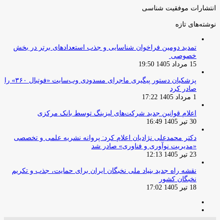
انتشارات موفقیت شناسی
نوشته‌های تازه
تمدید دومین فراخوان شناسایی و جذب استعدادهای برتر در بخش
خصوصی
15 مرداد 1405 19:50
پزشکیان دستور پیگیری ماجرای مسدودی وب‌سایت «فوتبال ۳۶۰» را
صادر کرد
1 مرداد 1405 17:22
اعلام قوانین جدید شرکت‌های لیزینگ توسط بانک مرکزی
30 تیر 1405 16:49
دکتر محمدعلی نژادیان اعلام کرد: پروانه نشریه علمی و تخصصی
«مدیریت نوآوری و فناوری» صادر شد
23 تیر 1405 12:13
نقشه راه جدید بنیاد ملی نخبگان ایران برای حمایت، جذب و تکریم
نخبگان کشور
18 تیر 1405 17:02
صفحه
صفحه
قبلی
بعدی