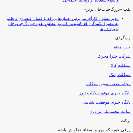
و سوءاستفاده از روابط اجتماعی
لقبِ «بزرگ‌جناب‌خان برتر»
مدیرمسئول کارآفرینی‌پرس: همان‌هایی که با فساد اقتصادی و ظلم
به مصرف‌کنندگان قد کشیدند، امروز عطشِ لقبِ «بزرگ‌جناب‌خان
برتر» دارند
وب‌گردی
حس هفتم
شرکت چترا محرک
سیکلت کالا
سیکلت بانک
مجله صنعت موتورسیکلت
پایگاه خبری موتورسیکلت نیوز
پایگاه خبری موفقیت شناسی
سایت محمدعلی نژادیان
برکت
رزقی خوبه كه مهر و امضاء خدا پاش باشه!