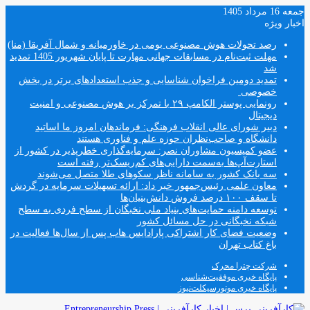
جمعه 16 مرداد 1405
اخبار ویژه
رصد تحولات هوش مصنوعی بومی در خاورمیانه و شمال آفریقا (منا)
مهلت ثبت‌نام در مسابقات جهانی مهارت تا پایان شهریور 1405 تمدید
شد
تمدید دومین فراخوان شناسایی و جذب استعدادهای برتر در بخش
خصوصی
رونمایی پوستر الکامپ ۲۹ با تمرکز بر هوش مصنوعی و امنیت
دیجیتال
دبیر شورای عالی انقلاب فرهنگی: فرماندهان امروز ما اساتید
دانشگاه و صاحب‌نظران حوزه علم و فناوری هستند
عضو کمیسیون مشاوران نصر: سرمایه‌گذاری خطرپذیر در کشور از
استارت‌آپ‌ها به‌سمت دارایی‌های کم‌ریسک‌تر رفته است
سه بانک کشور به سامانه ناظر سکوهای طلا متصل می‌شوند
معاون علمی رئیس‌جمهور خبر داد: ارائه تسهیلات سرمایه در گردش
تا سقف ۱۰۰ درصد فروش دانش‌بنیان‌ها
توسعه دامنه حمایت‌های بنیاد ملی نخبگان از سطح فردی به سطح
شبکه نخبگانی در حل مسائل کشور
وضعیت فضای کار اشتراکی پارادایس هاب پس از سال‌ها فعالیت در
باغ کتاب تهران
شرکت چترا محرک
پایگاه خبری موفقیت‌شناسی
پایگاه خبری موتورسیکلت‌نیوز