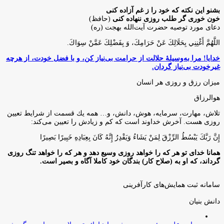
بشنو این نکته که خود را ز غم آزاده کنی
خون خوری گر طلب روزی ننهاده کنی
(حافظ)
دعای مورد توصیه حضرت آیت‌الله بهجت (ره)
اللَّهُمَّ أَغْنِنِي بِحَلَالِكَ عَنْ حَرَامِكَ، وَ بِفَضْلِكَ عَمَّنْ سِوَاكَ‏.
خدایا! مرا به‌وسیلۀ حلالت از حرامت بی‌نیاز کن، و با فضل خودت، از هرچه
غیرخودت بی‌نیاز گردان.
میزان رزق و روزی هر انسان
هوالرزاق
تلاش، مهارت، سرمايه، هوش، دانش، و… همه يك قسمت از شرايط تعيين
روزى هست. آخرش خداوند است كه كم و زيادش را تعيين مى‌كند:
إِنَّ رَبَّكَ يَبْسُطُ الرِّزْقَ لِمَنْ يَشَاءُ وَيَقْدِرُ إِنَّهُ كَانَ بِعِبَادِهِ خَبِيرًا بَصِيرًا
همانا خدای تو هر که را خواهد روزی وسیع دهد و هر که را خواهد تنگ روزی
گرداند، که او به (صلاح کار) بندگان خود کاملا آگاه و بصیر است.
سامانه ثبت همایش‌های کارآفرینی
دانش‌ بنیان‌