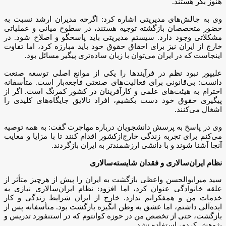
هنوز بکر هستند.
وی به چالش‌های مدیریتی اشاره کرد: اگرچه مدیران ارشد نسبت به
حضور متخصصان بازگشته توجیه هستند، در سطوح میانی و عملیاتی
مشکلاتی وجود دارد. سیستم مدیریتی باید پاسخگو و اصلاح شود. در
خارج از ایران نیز برای احقاق حقوق خود باید مبارزه کرد، اما تفاوت
اینجاست که در ایران می‌توان با زبان ساده‌تری پیگیر مسائل بود.
علیپور نبود نظم در فرآیندها را یکی از موانع اصلی توسعه صنعت
دانست: بی‌قانونی برای فعالیت‌های صنعتی فاجعه‌بار است. متأسفانه
احترام به هیئت‌های علمی و کارآفرینان در کشور کمرنگ است. اگر از
پیگیری حقوق خود دست بکشیم، افراد نالایق جایگاه‌های کلیدی را
اشغال می‌کنند.
وی در پاسخ به پرسش دانشجویان درباره مهاجرت گفت: به همه توصیه
می‌کنم برای تجربه زندگی خارج‌ازکشور اقدام کنند تا با مزایا و معایب
آنجا آشنا شوند و با دانشی ارزشمندتر به ایران بازگردند.
نظام ایران‌سالاری و فقدان شایسته‌سالاری
سید میرابوالحسن واعظی بازگشت به ایران را پیش از هرچیز متأثر از
علقه خانوادگی عنوان کرد، اما افزود: نظام ایران‌سالاری نیازی به
خدمات من و همفکرانم ندارد. خارج از ایران شرایط زندگی و کار
ایده‌آلی داشتم، اما عشق به وطن انگیزه بازگشت بود. متأسفانه پس از
بازگشت، حتی از تخصص من در حوزه کوانتوم که در استنفورد تدریس و
پژوهش کردم، استفاده نشد.