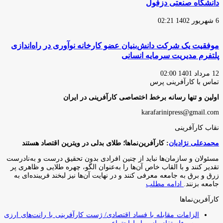
دانشگاه صنعتی دزفول
6 شهریور 1402 02:21
موفقیت یک شرکت دانش‌بنیان عضو کارخانه نوآوری در راه‌اندازی
پلتفرم مدیریت سرمایه انسانی
12 مرداد 1401 02:00
تماس با کارآفرینی پرس
اولین و تنها رسانه برخط اختصاصی کارآفرینی در ایران
karafarinipress@gmail.com
نقاب کارآفرینی
محمدعلی نژادیان
: کارآفرین‌نماها؛ طلای بدلی در ویترین اقتصاد هستند
مسئولان و سازمان‌ها نباید از چنین افرادی بدون تحقیق درست و به‌نادرست
تقدیر کنند و با القاب خاص آ‌ن‌ها را به‌عنوان الگو، چهره طلایی و ظاهری پر
زرق و برق به جامعه معرفی کنند و در نهایت آن‌ها نیز لبخند فریبنده‌ای به
جامعه بزنند.
ادامه مطلب
کارآفرین‌نماها
الزامات مقابله با فساد اقتصادی/ ژست کارآفرینی با رانت‌های ارزی