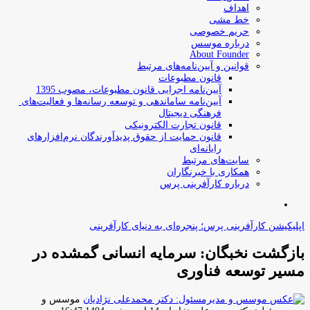
اهداف
خط مشی
حریم خصوصی
درباره موسس
About Founder
قوانین و آیین‌نامه‌های مرتبط
‌قانون مطبوعات
آیین‌نامه اجرایی قانون مطبوعات، مصوب 1395
آیین‌نامه سامان­دهی و توسعه رسانه­‌ها و فعالیت‌­های
فرهنگی دیجیتال
قانون تجارت الکترونیکی
قانون حمایت از حقوق پدیدآورندگان نرم‌افزارهای
رایانه‌ای
سایت‌های مرتبط
همکاری با خبرنگاران
درباره کارآفرینی پرس
جستجو
برای
اپلیکیشن کارآفرینی پرس؛ پنجره‌ای به دنیای کارآفرینی
بازگشت نخبگان: سرمایه انسانی گمشده در
مسیر توسعه فناوری
موسس و