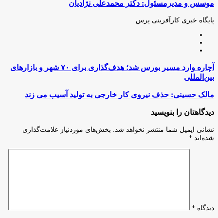
موسس و مدیرمسئول: دکتر محمدعلی نژادیان
از
طریق
ایمیل
پایگاه خبری کارآفرینی پرس
وبسایت
لینکدین
اینستاگرام
آچاره
آچاره وارد مسیر بورس شد؛ هدف‌گذاری برای ۷۰ شهر و بازارهای
وارد
بین‌المللی
مسیر
بورس
مالک
مالک حسینی: حذف نیروی کار خارجی به تولید آسیب می زند
شد؛
حسینی:
هدف‌گذاری
حذف
دیدگاهتان را بنویسید
برای
نیروی
۷۰
کار
نشانی ایمیل شما منتشر نخواهد شد.
بخش‌های موردنیاز علامت‌گذاری
شهر
خارجی
شده‌اند
*
و
به
بازارهای
تولید
بین‌المللی
آسیب
می
زند
دیدگاه
*