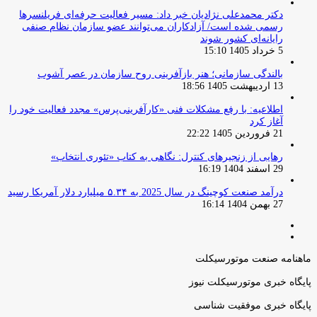
دکتر محمدعلی نژادیان خبر داد: مسیر فعالیت حرفه‌ای فریلنسرها
رسمی شده است/ آزادکاران می‌توانند عضو سازمان نظام صنفی
رایانه‌ای کشور شوند
5 خرداد 1405 15:10
بالندگی سازمانی؛ هنر بازآفرینی روح سازمان در عصر آشوب
13 اردیبهشت 1405 18:56
اطلاعیه: با رفع مشکلات فنی «کارآفرینی‌پرس» مجدد فعالیت خود را
آغاز کرد
21 فروردین 1405 22:22
رهایی از زنجیرهای کنترل: نگاهی به کتاب «تئوری انتخاب»
29 اسفند 1404 16:19
درآمد صنعت کوچینگ در سال 2025 به ۵.۳۴ میلیارد دلار آمریکا رسید
27 بهمن 1404 16:14
صفحه
صفحه
قبلی
بعدی
ماهنامه صنعت موتورسیکلت
پایگاه خبری موتورسیکلت نیوز
پایگاه خبری موفقیت شناسی