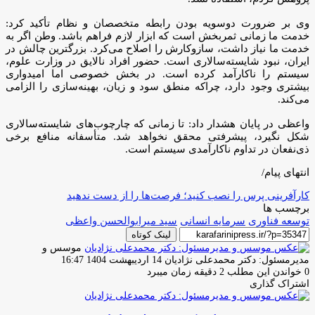
وی بر ضرورت دوسویه بودن رابطه متخصصان و نظام تأکید کرد:
خدمت ما زمانی ثمربخش است که ابزار لازم فراهم باشد. وطن اگر به
خدمت ما نیاز داشت، سازوکارش را اصلاح می‌کرد. بزرگترین چالش در
ایران، نبود شایسته‌سالاری است. حضور افراد نالایق در وزارت علوم،
سیستم را ناکارآمد کرده است. در بخش خصوصی اما امیدواری
بیشتری وجود دارد، چراکه منطق سود و زیان، بهینه‌سازی را الزامی
می‌کند.
واعظی در پایان هشدار داد: تا زمانی که چارچوب‌های شایسته‌سالاری
شکل نگیرد، پیشرفتی محقق نخواهد شد. متأسفانه منافع برخی
ذی‌نفعان در تداوم ناکارآمدی سیستم است.
انتهای پیام/
کارآفرینی پرس را نصب کنید؛ فرصت‌ها را از دست ندهید
برچسب ها
توسعه فناوری
سرمایه انسانی
سید میرابوالحسن واعظی
لینک کوتاه
موسس و
ارسال
مدیرمسئول: دکتر محمدعلی نژادیان
14 اردیبهشت 1404 16:47
ایمیل
0
خواندن این مطلب 2 دقیقه زمان میبرد
اشتراک گذاری
چاپ
فیس
توئیتر
واتس
تلگرام
لینکدین
اشتراک
(X)
آپ
بوک
گذاری