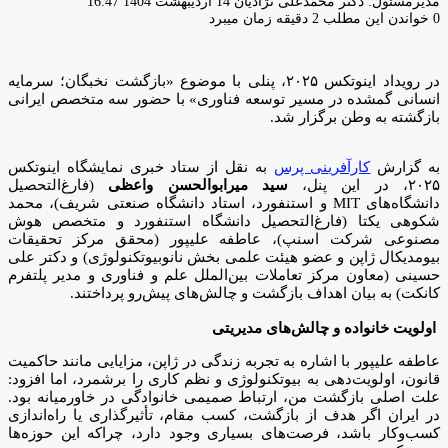
ارسال
مدیرمسئول: دکتر محمدعلی نژادیان
14 اردیبهشت 1404 16:47
ایمیل
0
خواندن این مطلب 2 دقیقه زمان میبرد
در رویداد اینوتکس ۲۰۲۵، پنلی با موضوع «بازگشت نخبگان؛ سرمایه
انسانی گمشده در مسیر توسعه فناوری» با حضور سه متخصص ایرانی
بازگشته به وطن برگزار شد.
به گزارش
کارآفرینی پرس
به نقل از ستاد خبری نمایشگاه اینوتکس
۲۰۲۵، در این پنل،
سید میرابوالحسن واعظی
(فارغ‌التحصیل
دانشگاه‌های MIT و استنفورد، استاد دانشگاه صنعتی شریف)، محمد
شکوهی یکتا (فارغ‌التحصیل دانشگاه استنفورد و متخصص هوش
مصنوعی شرکت اسنپ)، عاطفه علیپور (محقق مرکز تحقیقات
بیومدیکال ژاپن و عضو هیئت علمی بخش نانوبیوتکنولوژی) و دکتر علی
حسینی (معاون مرکز تعاملات بین‌الملل علم و فناوری و مدیر پلتفرم
کانکت) به بیان اهداف بازگشت و چالش‌های پیش‌رو پرداختند.
اولویت خانواده و چالش‌های مدیریتی
عاطفه علیپور با اشاره به تجربه زندگی در ژاپن، مزایایی مانند حاکمیت
قانون، اولویت‌دهی به بیوتکنولوژی و نظم کاری را برشمرد، اما افزود:
علت اصلی بازگشت من، ارتباط صمیمی خانوادگی در خاورمیانه بود.
در ایران اگر هدف از بازگشت، کسب مقام، تأثیرگذاری یا راه‌اندازی
کسب‌وکار باشد، فرصت‌های بسیاری وجود دارد، چراکه این حوزه‌ها