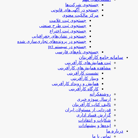
جستجوی شرکت‌ها
جستجو در آگهی‌های قانونی
مرکز مالکیت معنوی
جستجوی ثبت علامت
جستجوی ثبت طرح صنعتی
جستجوی ثبت اختراع
جستجو در نشان‌های جغرافیایی
جستجو در پرونده‌های تجاری‌سازی شده
جستجو در سیستم pct
جستجوی نام‌های فارسی
سامانه جامع کارآفرینان
ثبت همایش‌های کارآفرینی
مشاهده همایش‌های کارآفرینی
نشست کارآفرینی
وبینار کارآفرینی
همایش و رویداد کارآفرینی
کارگاه کارآفرینی
روشنفکرانه
ارسال سوژه‌ خبری
تالیف کتاب کارآفرینان
قدردانی از مسئولان ایران
گزارش فساد اداری
شکایات و انتقادات
ایده‌ها و پیشنهادات
درباره ما
تماس با ما