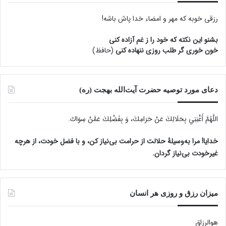
رزقی خوبه كه مهر و امضاء خدا پاش باشه!
بشنو این نکته که خود را ز غم آزاده کنی
خون خوری گر طلب روزی ننهاده کنی
(حافظ)
دعای مورد توصیه حضرت آیت‌الله بهجت (ره)
اللَّهُمَّ أَغْنِنِي بِحَلَالِكَ عَنْ حَرَامِكَ، وَ بِفَضْلِكَ عَمَّنْ سِوَاكَ‏.
خدایا! مرا به‌وسیلۀ حلالت از حرامت بی‌نیاز کن، و با فضل خودت، از هرچه
غیرخودت بی‌نیاز گردان.
میزان رزق و روزی هر انسان
هوالرزاق