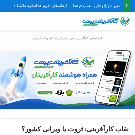
دبیر شورای عالی انقلاب فرهنگی: فرماندهان امروز ما اساتید دانشگاه و صاحب‌نظران حوزه علم و فناوری هستند
اپلیکیشن کارآفرینی پرس؛ پنجره‌ای به دنیای کارآفرینی
نقاب کارآفرینی: ثروت یا ویرانی کشور؟