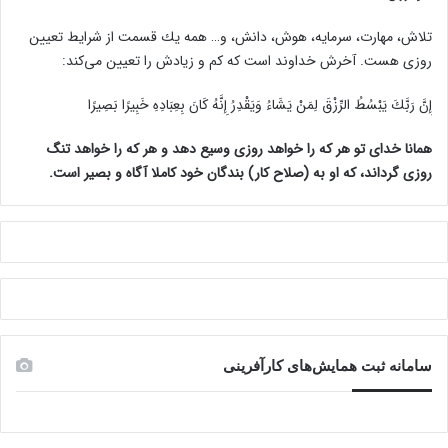
تلاش، مهارت، سرمايه، هوش، دانش، و… همه يك قسمت از شرايط تعيين
روزى هست. آخرش خداوند است كه كم و زيادش را تعيين مى‌كند:
إِنَّ رَبَّكَ يَبْسُطُ الرِّزْقَ لِمَنْ يَشَاءُ وَيَقْدِرُ إِنَّهُ كَانَ بِعِبَادِهِ خَبِيرًا بَصِيرًا
همانا خدای تو هر که را خواهد روزی وسیع دهد و هر که را خواهد تنگ
روزی گرداند، که او به (صلاح کار) بندگان خود کاملا آگاه و بصیر است.
سامانه ثبت همایش‌های کارآفرینی