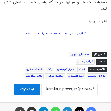
مسئولیت خویش و هر نهاد در جایگاه واقعی خود باید ایفای نقش
کند.
انتهای پیام/
کارآفرینی پرس را نصب کنید؛ فرصت‌ها را از دست ندهید
خبرنگار
محمدعلی نژادیان
منبع
کارآفرینی پرس
برچسب ها
ثروت
حقوق شهروندی
رانت
شایسته سالاری
عدالت اجتماعی
فساد اقتصادی
موفقیت ظاهری
نقاب کارآفرینی
لینک کوتاه
فیس بوک
توئیتر (X)
لینکدین
واتس آپ
تلگرام
اشتراک گذاری از طریق ایمیل
چاپ