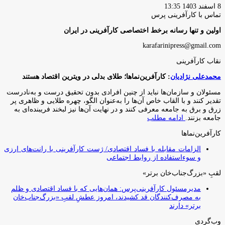
8 اسفند 1403 13:35
تماس با کارآفرینی پرس
اولین و تنها رسانه برخط اختصاصی کارآفرینی در ایران
karafarinipress@gmail.com
نقاب کارآفرینی
محمدعلی نژادیان
: کارآفرین‌نماها؛ طلای بدلی در ویترین اقتصاد هستند
مسئولان و سازمان‌ها نباید از چنین افرادی بدون تحقیق درست و به‌نادرست
تقدیر کنند و با القاب خاص آ‌ن‌ها را به‌عنوان الگو، چهره طلایی و ظاهری پر
زرق و برق به جامعه معرفی کنند و در نهایت آن‌ها نیز لبخند فریبنده‌ای به
جامعه بزنند.
ادامه مطلب
کارآفرین‌نماها
الزامات مقابله با فساد اقتصادی/ ژست کارآفرینی با رانت‌های ارزی
و سوءاستفاده از روابط اجتماعی
لقبِ «بزرگ‌جناب‌خان برتر»
مدیرمسئول کارآفرینی‌پرس: همان‌هایی که با فساد اقتصادی و ظلم
به مصرف‌کنندگان قد کشیدند، امروز عطشِ لقبِ «بزرگ‌جناب‌خان
برتر» دارند
وب‌گردی