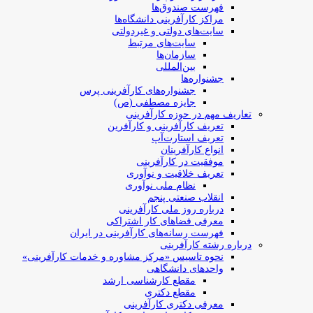
فهرست صندوق‌ها
مراکز کارآفرینی دانشگاه‌ها
سایت‌های دولتی و غیردولتی
سایت‌های مرتبط
سازمان‌ها
بین‌المللی
جشنواره‌ها
جشنواره‌های کارآفرینی‌ پرس
جایزه مصطفی (ص)
تعاریف مهم در حوزه کارآفرینی
تعریف کارآفرینی و کارآفرین
تعریف استارت‌آپ
انواع کارآفرینان
موفقیت در کارآفرینی
تعریف خلاقیت و نوآوری
نظام ملی نوآوری
انقلاب صنعتی پنجم
درباره روز ملی کارآفرینی
معرفی فضاهای کار اشتراکی
فهرست رسانه‌های کارآفرینی در ایران
درباره رشته کارآفرینی
نحوه تاسیس «مرکز مشاوره و خدمات کارآفرینی»
واحدهای دانشگاهی
مقطع کارشناسی ارشد
مقطع دکتری
معرفی دکتری کارآفرینی