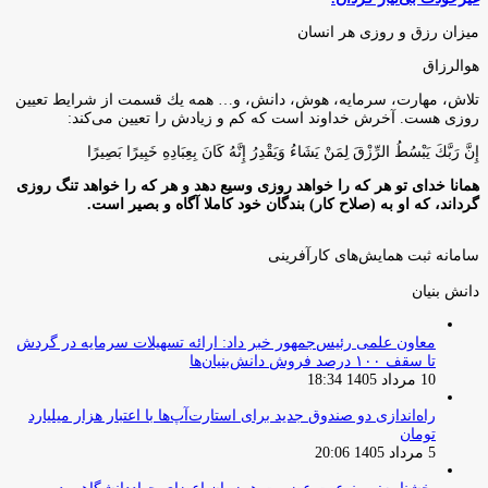
میزان رزق و روزی هر انسان
هوالرزاق
تلاش، مهارت، سرمايه، هوش، دانش، و… همه يك قسمت از شرايط تعيين
روزى هست. آخرش خداوند است كه كم و زيادش را تعيين مى‌كند:
إِنَّ رَبَّكَ يَبْسُطُ الرِّزْقَ لِمَنْ يَشَاءُ وَيَقْدِرُ إِنَّهُ كَانَ بِعِبَادِهِ خَبِيرًا بَصِيرًا
همانا خدای تو هر که را خواهد روزی وسیع دهد و هر که را خواهد تنگ روزی
گرداند، که او به (صلاح کار) بندگان خود کاملا آگاه و بصیر است.
سامانه ثبت همایش‌های کارآفرینی
دانش‌ بنیان‌
معاون علمی رئیس‌جمهور خبر داد: ارائه تسهیلات سرمایه در گردش
تا سقف ۱۰۰ درصد فروش دانش‌بنیان‌ها
10 مرداد 1405 18:34
راه‌اندازی دو صندوق جدید برای استارت‌آپ‌ها با اعتبار هزار میلیارد
تومان
5 مرداد 1405 20:06