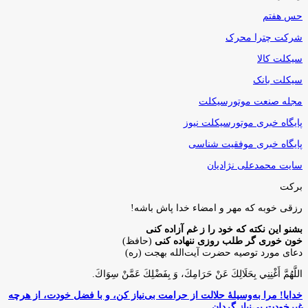
حس هفتم
شرکت چترا محرک
سیکلت کالا
سیکلت بانک
مجله صنعت موتورسیکلت
پایگاه خبری موتورسیکلت نیوز
پایگاه خبری موفقیت شناسی
سایت محمدعلی نژادیان
برکت
رزقی خوبه كه مهر و امضاء خدا پاش باشه!
بشنو این نکته که خود را ز غم آزاده کنی
خون خوری گر طلب روزی ننهاده کنی
(حافظ)
دعای مورد توصیه حضرت آیت‌الله بهجت (ره)
اللَّهُمَّ أَغْنِنِي بِحَلَالِكَ عَنْ حَرَامِكَ، وَ بِفَضْلِكَ عَمَّنْ سِوَاكَ‏.
خدایا! مرا به‌وسیلۀ حلالت از حرامت بی‌نیاز کن، و با فضل خودت، از هرچه
غیرخودت بی‌نیاز گردان.