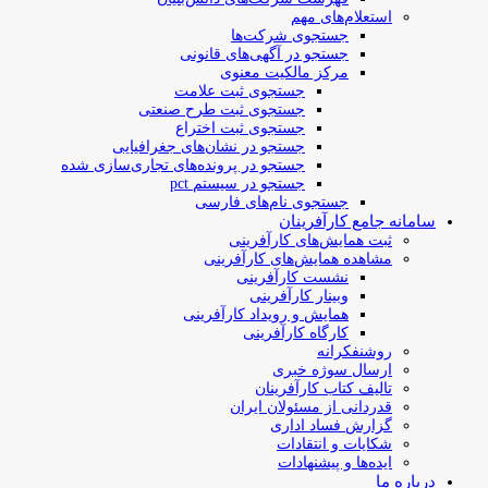
استعلام‌های مهم
جستجوی شرکت‌ها
جستجو در آگهی‌های قانونی
مرکز مالکیت معنوی
جستجوی ثبت علامت
جستجوی ثبت طرح صنعتی
جستجوی ثبت اختراع
جستجو در نشان‌های جغرافیایی
جستجو در پرونده‌های تجاری‌سازی شده
جستجو در سیستم pct
جستجوی نام‌های فارسی
سامانه جامع کارآفرینان
ثبت همایش‌های کارآفرینی
مشاهده همایش‌های کارآفرینی
نشست کارآفرینی
وبینار کارآفرینی
همایش و رویداد کارآفرینی
کارگاه کارآفرینی
روشنفکرانه
ارسال سوژه‌ خبری
تالیف کتاب کارآفرینان
قدردانی از مسئولان ایران
گزارش فساد اداری
شکایات و انتقادات
ایده‌ها و پیشنهادات
درباره ما