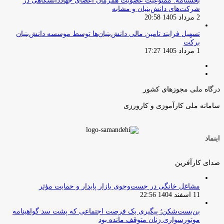
بخشنامه: ممنوعیت عضویت همزمان اعضای جهاددانشگاهی در
شرکت‌های دانش‌بنیان و مشابه
2 مرداد 1405 20:58
تسهیل فرایند تامین مالی دانش‌بنیان‌ها توسط موسسه دانش‌بنیان
برکت
1 مرداد 1405 17:27
صفحه
صفحه
قبلی
بعدی
درگاه ملی مجوزهای کشور
سامانه ملی کارآموزی و کارورزی
اینماد
صدای کارآفرین
مشاغل خانگی در جست‌وجوی بازار پایدار و حمایت مؤثر
11 اسفند 1404 22:56
بن‌بست‌شکن؛ پیگیری یک فرصت اجتماعی که پشت سد گواهینامه
موتورسواری زنان متوقف مانده بود