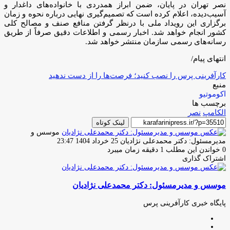
نصر تهران در پایان، ضمن ابراز همدردی با خانواده‌های داغدار و
آسیب‌دیده، اعلام کرده است که تصمیم‌گیری نهایی درباره نحوه و زمان
برگزاری این رویداد ملی با درنظر گرفتن منافع صنف و مصالح کلی
کشور انجام خواهد شد. اخبار رسمی و اطلاعات دقیق صرفاً از طریق
رسانه‌های رسمی سازمان منتشر خواهد شد.
انتهای پیام/
کارآفرینی پرس را نصب کنید؛ فرصت‌ها را از دست ندهید
منبع
اکوموتیو
برچسب ها
الکامپ
نصر
لینک کوتاه
موسس و
ارسال
مدیرمسئول: دکتر محمدعلی نژادیان
25 خرداد 1404 23:47
ایمیل
0
خواندن این مطلب 1 دقیقه زمان میبرد
اشتراک گذاری
چاپ
فیس
توئیتر
واتس
تلگرام
لینکدین
اشتراک
(X)
آپ
بوک
گذاری
موسس و مدیرمسئول: دکتر محمدعلی نژادیان
از
طریق
ایمیل
پایگاه خبری کارآفرینی پرس
وبسایت
لینکدین