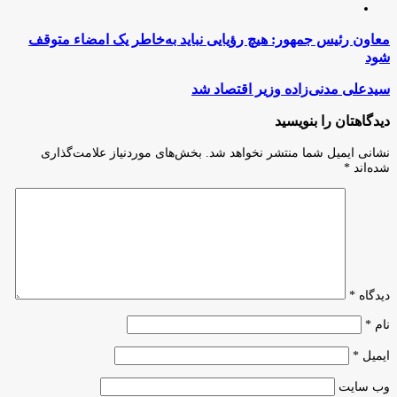
اینستاگرام
معاون
معاون رئیس‌ جمهور: هیچ رؤیایی نباید به‌خاطر یک امضاء متوقف
رئیس‌
شود
جمهور:
هیچ
سیدعلی
سیدعلی مدنی‌زاده وزیر اقتصاد شد
رؤیایی
مدنی‌زاده
نباید
وزیر
دیدگاهتان را بنویسید
به‌خاطر
اقتصاد
یک
شد
نشانی ایمیل شما منتشر نخواهد شد.
بخش‌های موردنیاز علامت‌گذاری
امضاء
شده‌اند
*
متوقف
شود
دیدگاه
*
نام
*
ایمیل
*
وب‌ سایت