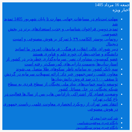
جمعه 16 مرداد 1405
اخبار ویژه
مهلت ثبت‌نام در مسابقات جهانی مهارت تا پایان شهریور 1405 تمدید
شد
تمدید دومین فراخوان شناسایی و جذب استعدادهای برتر در بخش
خصوصی
رونمایی پوستر الکامپ ۲۹ با تمرکز بر هوش مصنوعی و امنیت
دیجیتال
دبیر شورای عالی انقلاب فرهنگی: فرماندهان امروز ما اساتید
دانشگاه و صاحب‌نظران حوزه علم و فناوری هستند
عضو کمیسیون مشاوران نصر: سرمایه‌گذاری خطرپذیر در کشور از
استارت‌آپ‌ها به‌سمت دارایی‌های کم‌ریسک‌تر رفته است
سه بانک کشور به سامانه ناظر سکوهای طلا متصل می‌شوند
معاون علمی رئیس‌جمهور خبر داد: ارائه تسهیلات سرمایه در گردش
تا سقف ۱۰۰ درصد فروش دانش‌بنیان‌ها
توسعه دامنه حمایت‌های بنیاد ملی نخبگان از سطح فردی به سطح
شبکه نخبگانی در حل مسائل کشور
وضعیت فضای کار اشتراکی پارادایس هاب پس از سال‌ها فعالیت در
باغ کتاب تهران
انتقاد نصر تهران از رویکرد انحصاری معاونت علمی ریاست جمهوری
در هوش مصنوعی
شرکت چترا محرک
پایگاه خبری موفقیت‌شناسی
پایگاه خبری موتورسیکلت‌نیوز