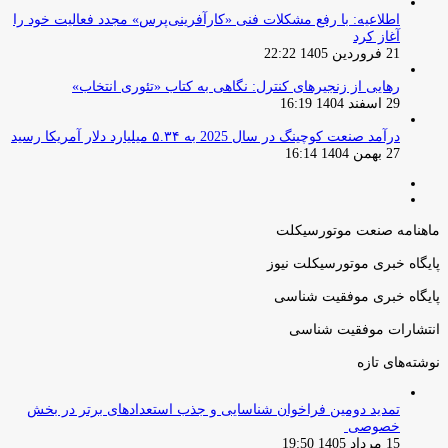
اطلاعیه: با رفع مشکلات فنی «کارآفرینی‌پرس» مجدد فعالیت خود را
آغاز کرد
21 فروردین 1405 22:22
رهایی از زنجیرهای کنترل: نگاهی به کتاب «تئوری انتخاب»
29 اسفند 1404 16:19
درآمد صنعت کوچینگ در سال 2025 به ۵.۳۴ میلیارد دلار آمریکا رسید
27 بهمن 1404 16:14
صفحه
صفحه
قبلی
بعدی
ماهنامه صنعت موتورسیکلت
پایگاه خبری موتورسیکلت نیوز
پایگاه خبری موفقیت شناسی
انتشارات موفقیت شناسی
نوشته‌های تازه
تمدید دومین فراخوان شناسایی و جذب استعدادهای برتر در بخش
خصوصی
15 مرداد 1405 19:50