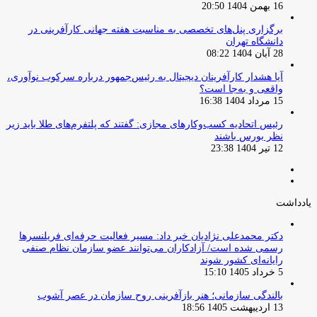
16 بهمن 1404 20:50
برگزاری پنل‌های تخصصی به مناسبت هفته جهانی کارآفرینی در
دانشگاه تهران
28 آبان 1404 08:22
آیا هشدار کارآفرینان دیجیتال به رئیس‌جمهور درباره سرکوب نوآوری،
واقعی و به‌جا است؟
15 مرداد 1404 16:38
‏رئیس اتحادیه کسب‌وکارهای مجازی: گفتند که پلتفرم‌های طلا باید زیر
نظر بورس باشند
12 تیر 1404 23:38
صفحه
صفحه
قبلی
بعدی
یادداشت
دکتر محمدعلی نژادیان خبر داد: مسیر فعالیت حرفه‌ای فریلنسرها
رسمی شده است/ آزادکاران می‌توانند عضو سازمان نظام صنفی
رایانه‌ای کشور شوند
5 خرداد 1405 15:10
بالندگی سازمانی؛ هنر بازآفرینی روح سازمان در عصر آشوب
13 اردیبهشت 1405 18:56