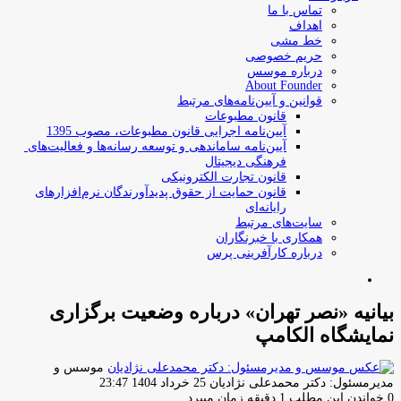
تماس با ما
اهداف
خط مشی
حریم خصوصی
درباره موسس
About Founder
قوانین و آیین‌نامه‌های مرتبط
‌قانون مطبوعات
آیین‌نامه اجرایی قانون مطبوعات، مصوب 1395
آیین‌نامه سامان­دهی و توسعه رسانه­‌ها و فعالیت‌­های
فرهنگی دیجیتال
قانون تجارت الکترونیکی
قانون حمایت از حقوق پدیدآورندگان نرم‌افزارهای
رایانه‌ای
سایت‌های مرتبط
همکاری با خبرنگاران
درباره کارآفرینی پرس
جستجو
برای
بیانیه «نصر تهران» درباره وضعیت برگزاری
نمایشگاه الکامپ
موسس و
ارسال
مدیرمسئول: دکتر محمدعلی نژادیان
25 خرداد 1404 23:47
ایمیل
0
خواندن این مطلب 1 دقیقه زمان میبرد