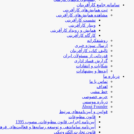
سامانه جامع کارآفرینان
ثبت همایش‌های کارآفرینی
مشاهده همایش‌های کارآفرینی
نشست کارآفرینی
وبینار کارآفرینی
همایش و رویداد کارآفرینی
کارگاه کارآفرینی
روشنفکرانه
ارسال سوژه‌ خبری
تالیف کتاب کارآفرینان
قدردانی از مسئولان ایران
گزارش فساد اداری
شکایات و انتقادات
ایده‌ها و پیشنهادات
درباره ما
تماس با ما
اهداف
خط مشی
حریم خصوصی
درباره موسس
About Founder
قوانین و آیین‌نامه‌های مرتبط
‌قانون مطبوعات
آیین‌نامه اجرایی قانون مطبوعات، مصوب 1395
آیین‌نامه سامان­دهی و توسعه رسانه­‌ها و فعالیت‌­های فره
قانون تجارت الکترونیکی