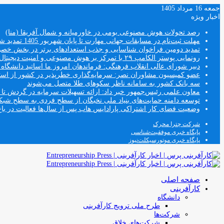
جمعه 16 مرداد 1405
اخبار ویژه
رصد تحولات هوش مصنوعی بومی در خاورمیانه و شمال آفریقا (منا)
مهلت ثبت‌نام در مسابقات جهانی مهارت تا پایان شهریور 1405 تمدید شد
تمدید دومین فراخوان شناسایی و جذب استعدادهای برتر در بخش خ
رونمایی پوستر الکامپ ۲۹ با تمرکز بر هوش مصنوعی و امنیت دیجیتال
دبیر شورای عالی انقلاب فرهنگی: فرماندهان امروز ما اساتید دانشگا
عضو کمیسیون مشاوران نصر: سرمایه‌گذاری خطرپذیر در کشور از استار
سه بانک کشور به سامانه ناظر سکوهای طلا متصل می‌شوند
معاون علمی رئیس‌جمهور خبر داد: ارائه تسهیلات سرمایه در گردش تا سقف ۱۰۰ درصد فروش دانش‌
توسعه دامنه حمایت‌های بنیاد ملی نخبگان از سطح فردی به سطح شب
وضعیت فضای کار اشتراکی پارادایس هاب پس از سال‌ها فعالیت در باغ
شرکت چترا محرک
پایگاه خبری موفقیت‌شناسی
پایگاه خبری موتورسیکلت‌نیوز
صفحه اصلی
کارآفرینی
دانشگاه
طرح ملی ترویج کارآفرینی
شرکت‌ها
شرکت‌های خلاق