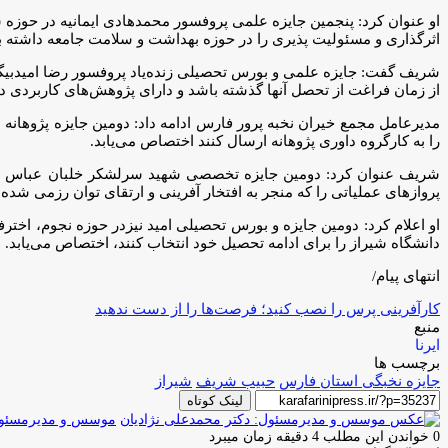
او عنوان کرد: پنجمین جایزه علمی پروفسور محمدهادی ایمانیه در حوز
اثرگذاری و مسئولیت پذیری را در حوزه بهداشت و سلامت جامعه داشته ب
شریف گفت: جایزه علمی و بورس تحصیلی زنده‌یاد پروفسور رضا امیدبیگ
از زمان فراغت از تحصل آنها گذشته باشد و دارای پژوهش‌های کاربردی
مدیرعامل مجمع خیران نخبه پرور فارس ادامه داد: دومین جایزه پژوهانه
را به کارگروه داوری پژوهانه ارسال کنند اختصاص می‌یابد.
شریف عنوان کرد: دومین جایزه تخصصی شهید سرلشکر خلبان عباس دوران
پروازهای عملیاتی را که منجر به افتخار آفرینی و ارتقای توان رزمی شده ا
او اعلام کرد: دومین جایزه و بورس تحصیلی امید نیزدر حوزه نجوم، اخ
دانشگاه شیراز را برای ادامه تحصیل خود انتخاب کنند، اختصاص می‌یابد.
انتهای پیام/
کارآفرینی پرس را نصب کنید؛ فرصت‌ها را از دست ندهید
منبع
ایرنا
برچسب ها
جایزه نخبگی استان فارس
حبیب شریف
شیراز
لینک کوتاه
موسس و مدیرمسئول:
0
خواندن این مطلب 4 دقیقه زمان میبرد