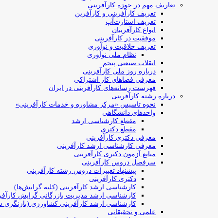
تعاریف مهم در حوزه کارآفرینی
تعریف کارآفرینی و کارآفرین
تعریف استارت‌آپ
انواع کارآفرینان
موفقیت در کارآفرینی
تعریف خلاقیت و نوآوری
نظام ملی نوآوری
انقلاب صنعتی پنجم
درباره روز ملی کارآفرینی
معرفی فضاهای کار اشتراکی
فهرست رسانه‌های کارآفرینی در ایران
درباره رشته کارآفرینی
نحوه تاسیس «مرکز مشاوره و خدمات کارآفرینی»
واحدهای دانشگاهی
مقطع کارشناسی ارشد
مقطع دکتری
معرفی دکتری کارآفرینی
معرفی کارشناسی ارشد کارآفرینی
منابع آزمون دکتری کارآفرینی
سرفصل دروس کارآفرینی
پیشنهاد تغییرات دروس رشته کارآفرینی
دکتری کارآفرینی
کارشناسی ارشد کارآفرینی (کلیه گرایش‌ها)
کارشناسی ارشد مدیریت بازرگانی گرایش کارآفر
کارشناسی ارشد کارآفرینی کشاورزی (بازنگری ش
علمی و تحقیقاتی