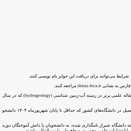
او عنوان کرد: براین اساس جایزه علمی در زمینه آب که به نام پروفسور عزت‌اله رئیسی اردکانی، پدر علم هیدرولوژی ایران نامگذاری شده، به مقاله علمی برتر در زمینه آب-زمین شناسی (hydrogeology) که در سال
شریف افزود: بورس تحصیلی این جایزه نیز براساس سوابق آموزش، پژوهش و نوآوری به سه نفر از دانشجویان -آب زمین شناسی شاغل به تحصیل در دانشگاه‌های کشور که حداقل تا پایان شهریورماه ۱۴۰۴ دانشجو
ته دانشگاه شیراز نامگذاری شده، به دانشجویان یا دانش آموختگان دوره