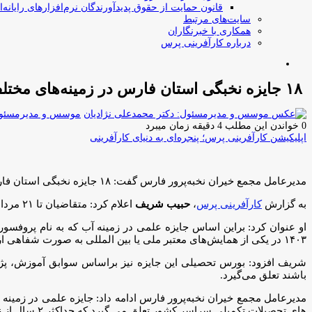
قانون حمایت از حقوق پدیدآورندگان نرم‌افزارهای رایانه‌ا
سایت‌های مرتبط
همکاری با خبرنگاران
درباره کارآفرینی پرس
جستجو
برای
۱۸ جایزه نخبگی استان فارس در زمینه‌های مختلف علمی و کارآفرینی فراخوان شد
موسس و مدیرمسئول:
0
خواندن این مطلب 4 دقیقه زمان میبرد
اپلیکیشن کارآفرینی پرس؛ پنجره‌ای به دنیای کارآفرینی
مدیرعامل مجمع خیران نخبه‌پرور فارس گفت: ۱۸ جایزه نخبگی استان فارس در زمینه‌های مختلف علمی و کارآفرینی فراخوان شد متقاضیان دارای شرایط می‌توانند برای دریافت این جوایز نام نویسی کنند.
به گزارش
کارآفرینی پرس
،
حبیب شریف
اعلام کرد: متقاضیان تا ۲۱ مرداد ماه ۱۴۰۴ فرصت دارند برای نام نویسی به سایت مجمع خیران نخبه‌ پرور فارس به نشانی shiraz-feca.ir مراجعه کنند.
۱۴۰۳ در یکی از همایش‌های معتبر ملی یا بین المللی به صورت شفاهی ارائه شده است تعلق می‌گیرد.
باشند تعلق می‌گیرد.
مدیرعامل مجمع خیران نخبه‌پرور فارس ادامه داد: جایزه علمی در زمینه 
های تحصیلات تکمیلی سراسر کشور تعلق می گیرد که حداکثر ۲ سال از زمان فراغت از تحصیل آنها گذشته باشد و دارای پژوهش‌های کابردری موثر یا انتشارات علمی معتبر در سطح ملی یا بین المللی باشند.