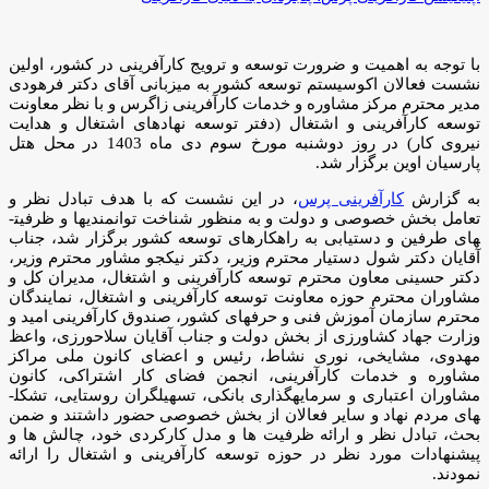
با توجه به اهمیت و ضرورت توسعه و ترویج کارآفرینی در کشور، اولین
نشست فعالان اکوسیستم توسعه کشور به میزبانی آقای دکتر فرهودی
مدیر محترم مرکز مشاوره و خدمات کارآفرینی زاگرس و با نظر معاونت
توسعه کارآفرینی و اشتغال (دفتر توسعه نهادهای اشتغال و هدایت
نیروی کار) در روز دوشنبه مورخ سوم دی ماه 1403 در محل هتل
پارسیان اوین برگزار شد.
به گزارش
کارآفرینی پرس
، در این نشست که با هدف تبادل نظر و
تعامل بخش خصوصی و دولت و به منظور شناخت توانمندی­ها و ظرفیت­
های طرفین و دستیابی به راهکارهای توسعه کشور برگزار شد، جناب
آقایان دکتر شول دستیار محترم وزیر، دکتر نیکجو مشاور محترم وزیر،
دکتر حسینی معاون محترم توسعه کارآفرینی و اشتغال، مدیران کل و
مشاوران محترم حوزه معاونت توسعه کارآفرینی و اشتغال، نمایندگان
محترم سازمان آموزش فنی و حرفه­ای کشور، صندوق کارآفرینی امید و
وزارت جهاد کشاورزی از بخش دولت و جناب آقایان سلاح­ورزی، واعظ
مهدوی، مشایخی، نوری نشاط، رئیس و اعضای کانون ملی مراکز
مشاوره و خدمات کارآفرینی، انجمن فضای کار اشتراکی، کانون
مشاوران اعتباری و سرمایه­گذاری بانکی، تسهیلگران روستایی، تشکل­
های مردم­ نهاد و سایر فعالان از بخش خصوصی حضور داشتند و ضمن
بحث، تبادل نظر و ارائه ظرفیت­ ها و مدل کارکردی خود، چالش­ ها و
پیشنهادات مورد نظر در حوزه توسعه کارآفرینی و اشتغال را ارائه
نمودند.