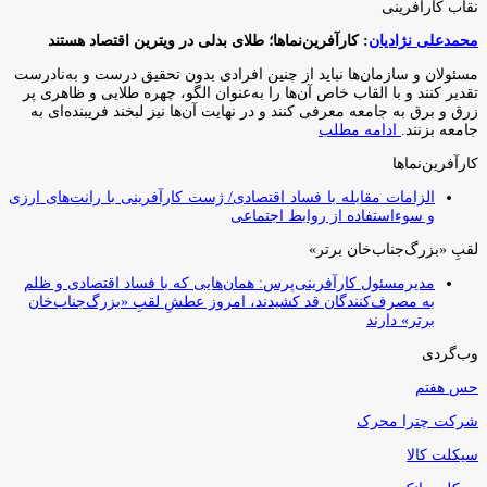
نقاب کارآفرینی
محمدعلی نژادیان
: کارآفرین‌نماها؛ طلای بدلی در ویترین اقتصاد هستند
مسئولان و سازمان‌ها نباید از چنین افرادی بدون تحقیق درست و به‌نادرست
تقدیر کنند و با القاب خاص آ‌ن‌ها را به‌عنوان الگو، چهره طلایی و ظاهری پر
زرق و برق به جامعه معرفی کنند و در نهایت آن‌ها نیز لبخند فریبنده‌ای به
جامعه بزنند.
ادامه مطلب
کارآفرین‌نماها
الزامات مقابله با فساد اقتصادی/ ژست کارآفرینی با رانت‌های ارزی
و سوءاستفاده از روابط اجتماعی
لقبِ «بزرگ‌جناب‌خان برتر»
مدیرمسئول کارآفرینی‌پرس: همان‌هایی که با فساد اقتصادی و ظلم
به مصرف‌کنندگان قد کشیدند، امروز عطشِ لقبِ «بزرگ‌جناب‌خان
برتر» دارند
وب‌گردی
حس هفتم
شرکت چترا محرک
سیکلت کالا