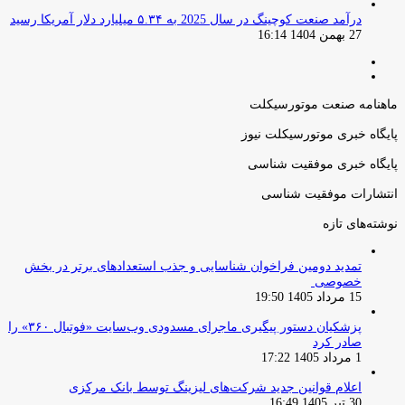
درآمد صنعت کوچینگ در سال 2025 به ۵.۳۴ میلیارد دلار آمریکا رسید
27 بهمن 1404 16:14
صفحه
صفحه
قبلی
بعدی
ماهنامه صنعت موتورسیکلت
پایگاه خبری موتورسیکلت نیوز
پایگاه خبری موفقیت شناسی
انتشارات موفقیت شناسی
نوشته‌های تازه
تمدید دومین فراخوان شناسایی و جذب استعدادهای برتر در بخش
خصوصی
15 مرداد 1405 19:50
پزشکیان دستور پیگیری ماجرای مسدودی وب‌سایت «فوتبال ۳۶۰» را
صادر کرد
1 مرداد 1405 17:22
اعلام قوانین جدید شرکت‌های لیزینگ توسط بانک مرکزی
30 تیر 1405 16:49