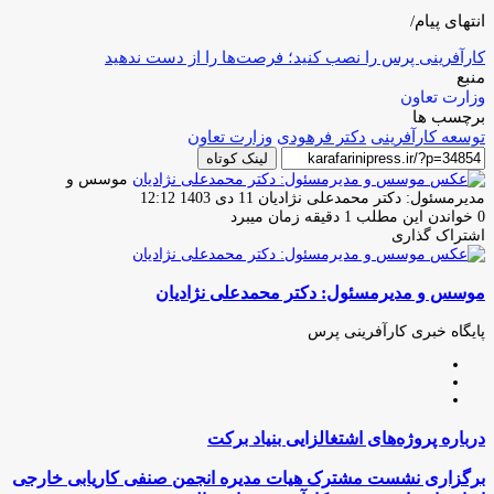
انتهای پیام/
کارآفرینی پرس را نصب کنید؛ فرصت‌ها را از دست ندهید
منبع
وزارت تعاون
برچسب ها
توسعه کارآفرینی
دکتر فرهودی
وزارت تعاون
لینک کوتاه
موسس و
ارسال
مدیرمسئول: دکتر محمدعلی نژادیان
11 دی 1403 12:12
ایمیل
0
خواندن این مطلب 1 دقیقه زمان میبرد
اشتراک گذاری
چاپ
فیس
توئیتر
واتس
تلگرام
لینکدین
اشتراک
(X)
آپ
بوک
گذاری
موسس و مدیرمسئول: دکتر محمدعلی نژادیان
از
طریق
ایمیل
پایگاه خبری کارآفرینی پرس
وبسایت
لینکدین
اینستاگرام
درباره
درباره پروژه‌های اشتغالزایی بنیاد برکت
پروژه‌های
اشتغالزایی
برگزاری
برگزاری نشست مشترک هیات مدیره انجمن صنفی کاریابی خارجی
بنیاد