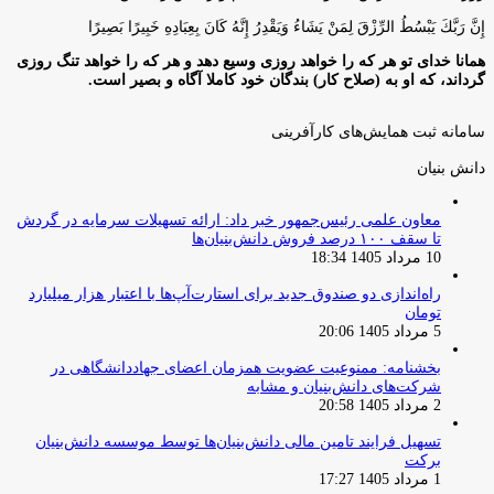
إِنَّ رَبَّكَ يَبْسُطُ الرِّزْقَ لِمَنْ يَشَاءُ وَيَقْدِرُ إِنَّهُ كَانَ بِعِبَادِهِ خَبِيرًا بَصِيرًا
همانا خدای تو هر که را خواهد روزی وسیع دهد و هر که را خواهد تنگ روزی
گرداند، که او به (صلاح کار) بندگان خود کاملا آگاه و بصیر است.
سامانه ثبت همایش‌های کارآفرینی
دانش‌ بنیان‌
معاون علمی رئیس‌جمهور خبر داد: ارائه تسهیلات سرمایه در گردش
تا سقف ۱۰۰ درصد فروش دانش‌بنیان‌ها
10 مرداد 1405 18:34
راه‌اندازی دو صندوق جدید برای استارت‌آپ‌ها با اعتبار هزار میلیارد
تومان
5 مرداد 1405 20:06
بخشنامه: ممنوعیت عضویت همزمان اعضای جهاددانشگاهی در
شرکت‌های دانش‌بنیان و مشابه
2 مرداد 1405 20:58
تسهیل فرایند تامین مالی دانش‌بنیان‌ها توسط موسسه دانش‌بنیان
برکت
1 مرداد 1405 17:27