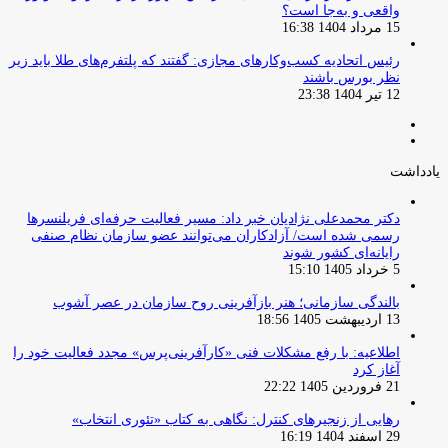
واقعی و به‌جا است؟
15 مرداد 1404 16:38
‏رئیس اتحادیه کسب‌وکارهای مجازی: گفتند که پلتفرم‌های طلا باید زیر
نظر بورس باشند
12 تیر 1404 23:38
صفحه
صفحه
قبلی
بعدی
یادداشت
دکتر محمدعلی نژادیان خبر داد: مسیر فعالیت حرفه‌ای فریلنسرها
رسمی شده است/ آزادکاران می‌توانند عضو سازمان نظام صنفی
رایانه‌ای کشور شوند
5 خرداد 1405 15:10
بالندگی سازمانی؛ هنر بازآفرینی روح سازمان در عصر آشوب
13 اردیبهشت 1405 18:56
اطلاعیه: با رفع مشکلات فنی «کارآفرینی‌پرس» مجدد فعالیت خود را
آغاز کرد
21 فروردین 1405 22:22
رهایی از زنجیرهای کنترل: نگاهی به کتاب «تئوری انتخاب»
29 اسفند 1404 16:19