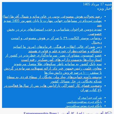
شنبه 17 مرداد 1405
اخبار ویژه
رصد تحولات هوش مصنوعی بومی در خاورمیانه و شمال آفریقا (منا)
مهلت ثبت‌نام در مسابقات جهانی مهارت تا پایان شهریور 1405 تمدید
شد
تمدید دومین فراخوان شناسایی و جذب استعدادهای برتر در بخش
خصوصی
رونمایی پوستر الکامپ ۲۹ با تمرکز بر هوش مصنوعی و امنیت
دیجیتال
دبیر شورای عالی انقلاب فرهنگی: فرماندهان امروز ما اساتید
دانشگاه و صاحب‌نظران حوزه علم و فناوری هستند
عضو کمیسیون مشاوران نصر: سرمایه‌گذاری خطرپذیر در کشور از
استارت‌آپ‌ها به‌سمت دارایی‌های کم‌ریسک‌تر رفته است
سه بانک کشور به سامانه ناظر سکوهای طلا متصل می‌شوند
معاون علمی رئیس‌جمهور خبر داد: ارائه تسهیلات سرمایه در گردش
تا سقف ۱۰۰ درصد فروش دانش‌بنیان‌ها
توسعه دامنه حمایت‌های بنیاد ملی نخبگان از سطح فردی به سطح
شبکه نخبگانی در حل مسائل کشور
وضعیت فضای کار اشتراکی پارادایس هاب پس از سال‌ها فعالیت در
باغ کتاب تهران
شرکت چترا محرک
پایگاه خبری موفقیت‌شناسی
پایگاه خبری موتورسیکلت‌نیوز