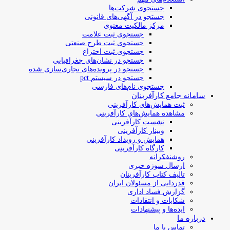
جستجوی شرکت‌ها
جستجو در آگهی‌های قانونی
مرکز مالکیت معنوی
جستجوی ثبت علامت
جستجوی ثبت طرح صنعتی
جستجوی ثبت اختراع
جستجو در نشان‌های جغرافیایی
جستجو در پرونده‌های تجاری‌سازی شده
جستجو در سیستم pct
جستجوی نام‌های فارسی
سامانه جامع کارآفرینان
ثبت همایش‌های کارآفرینی
مشاهده همایش‌های کارآفرینی
نشست کارآفرینی
وبینار کارآفرینی
همایش و رویداد کارآفرینی
کارگاه کارآفرینی
روشنفکرانه
ارسال سوژه‌ خبری
تالیف کتاب کارآفرینان
قدردانی از مسئولان ایران
گزارش فساد اداری
شکایات و انتقادات
ایده‌ها و پیشنهادات
درباره ما
تماس با ما