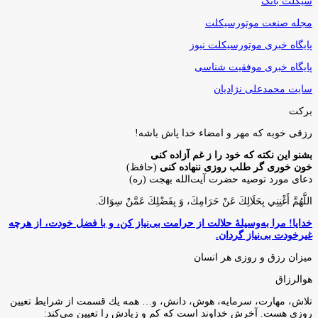
سیکلت بانک
مجله صنعت موتورسیکلت
پایگاه خبری موتورسیکلت نیوز
پایگاه خبری موفقیت شناسی
سایت محمدعلی نژادیان
برکت
رزقی خوبه كه مهر و امضاء خدا پاش باشه!
بشنو این نکته که خود را ز غم آزاده کنی
خون خوری گر طلب روزی ننهاده کنی
(حافظ)
دعای مورد توصیه حضرت آیت‌الله بهجت (ره)
اللَّهُمَّ أَغْنِنِي بِحَلَالِكَ عَنْ حَرَامِكَ، وَ بِفَضْلِكَ عَمَّنْ سِوَاكَ‏.
خدایا! مرا به‌وسیلۀ حلالت از حرامت بی‌نیاز کن، و با فضل خودت، از هرچه
غیرخودت بی‌نیاز گردان.
میزان رزق و روزی هر انسان
هوالرزاق
تلاش، مهارت، سرمايه، هوش، دانش، و… همه يك قسمت از شرايط تعيين
روزى هست. آخرش خداوند است كه كم و زيادش را تعيين مى‌كند: