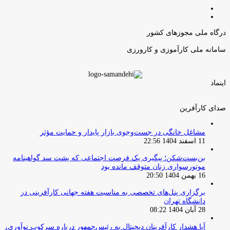
صفحه
صفحه
قبلی
بعدی
درگاه ملی مجوزهای کشور
سامانه ملی کارآموزی و کارورزی
اینماد
صدای کارآفرین
مشاغل خانگی در جست‌وجوی بازار پایدار و حمایت مؤثر
11 اسفند 1404 22:56
بن‌بست‌شکن؛ پیگیری یک فرصت اجتماعی که پشت سد گواهینامه
موتورسواری زنان متوقف مانده بود
16 بهمن 1404 20:50
برگزاری پنل‌های تخصصی به مناسبت هفته جهانی کارآفرینی در
دانشگاه تهران
28 آبان 1404 08:22
آیا هشدار کارآفرینان دیجیتال به رئیس‌جمهور درباره سرکوب نوآوری،