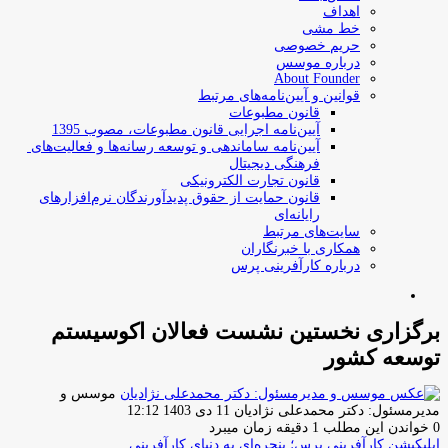
اهداف
خط مشی
حریم خصوصی
درباره موسس
About Founder
قوانین و آیین‌نامه‌های مرتبط
‌قانون مطبوعات
آیین‌نامه اجرایی قانون مطبوعات، مصوب 1395
آیین‌نامه سامان­دهی و توسعه رسانه­‌ها و فعالیت‌­های
فرهنگی دیجیتال
قانون تجارت الکترونیکی
قانون حمایت از حقوق پدیدآورندگان نرم‌افزارهای
رایانه‌ای
سایت‌های مرتبط
همکاری با خبرنگاران
درباره کارآفرینی پرس
جستجو
برای
برگزاری نخستین نشست فعالان اکوسیستم
توسعه کشور
موسس و
ارسال
مدیرمسئول: دکتر محمدعلی نژادیان
11 دی 1403 12:12
ایمیل
0
خواندن این مطلب 1 دقیقه زمان میبرد
اپلیکیشن کارآفرینی پرس؛ پنجره‌ای به دنیای کارآفرینی