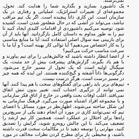
نمی‌ترسند.
یک داشبورد بسازید و بگذارید شما را هدایت کند. تحول،
مجموعه‌ای از تغییرات استراتژیک، عملیاتی و رفتاری در یک
سازمان است. این کاری ذاتاً پیچیده است. اگر یک تیم مراقب
نباشد، می‌تواند در آتشی که در حال شعله‌ور شدن است، کشیده
شود. توصیه می‌کنیم داشبوردی از اقدامات کلیدی ایجاد کنید تا
تیم را به طور مداوم به داستان کامل بازگردانید. آنها باید از آن
برای بازبینی سه سوال اصلی استفاده کنند: آیا ما منابع مناسبی
را به کار اختصاص می‌دهیم؟ آیا توالی کار بهینه است؟ و آیا ما با
سرعت مناسب حرکت می‌کنیم؟
از اعضا انتظار داشته باشید که چالش‌هایی را برای تیم بیاورند و
با هم یاد بگیرند. گزارش‌های پیشرفت بیش از حد مثبت، یک
سیگنال اولیه است که یک تحول از مسیر خارج می‌شود.
دگرگونی‌ها ذاتاً آشفته و گیج‌کننده هستند. این ایده که همه چیز
در مسیر درست است، هرگز درست نیست.
تیم‌های برتر باید راهی برای گفتگوهای سخت با هم پیدا کنند. آنها
نمی توانند از درگیری اجتناب کنند. تغییر بدون تنش اتفاق
نمی‌افتد. اغلب اوقات بحث واقعی در خارج از اتاق فکر سازمانی
و با مجموعه افراد اشتباه صورت می‌گیرد. فرهنگ‌ سازمانی به
این شکل ساخته می‌شوند. اظهارنظر در مورد مسائل با اعضای
تیم که نمی‌توانند کاری در مورد آن انجام دهند یکی از سریع‌ترین
راه‌ها برای اختلال در عملکرد است. همچنین کار تیم ارشد را
تضعیف می‌کند. با این چالش روبه‌رو شوید، گرایش را تصدیق
کنید، مهارتی را توسعه دهید تا در مکالمات سخت قدرت داشته
باشید، و محیطی باز برای مطرح کردن نظرات مخالف در مورد