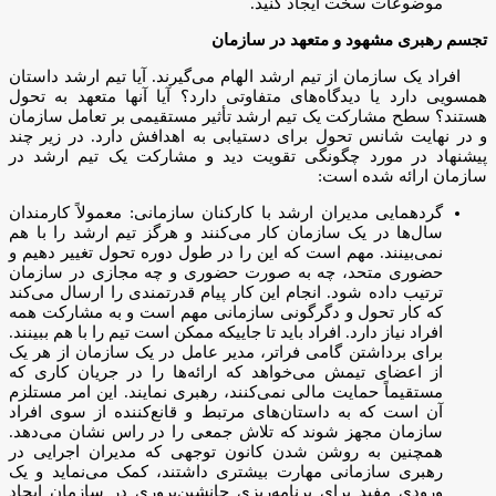
موضوعات سخت ایجاد کنید.
تجسم رهبری مشهود و متعهد در سازمان
افراد یک سازمان از تیم ارشد الهام می‌گیرند. آیا تیم ارشد داستان
همسویی دارد یا دیدگاه‌های متفاوتی دارد؟ آیا آنها متعهد به تحول
هستند؟ سطح مشارکت یک تیم ارشد تأثیر مستقیمی بر تعامل سازمان
و در نهایت شانس تحول برای دستیابی به اهدافش دارد. در زیر چند
پیشنهاد در مورد چگونگی تقویت دید و مشارکت یک تیم ارشد در
سازمان ارائه شده است:
گردهمایی مدیران ارشد با کارکنان سازمانی: معمولاً کارمندان
سال‌ها در یک سازمان کار می‌کنند و هرگز تیم ارشد را با هم
نمی‌بینند. مهم است که این را در طول دوره تحول تغییر دهیم و
حضوری متحد، چه به صورت حضوری و چه مجازی در سازمان
ترتیب داده شود. انجام این کار پیام قدرتمندی را ارسال می‌کند
که کار تحول و دگرگونی سازمانی مهم است و به مشارکت همه
افراد نیاز دارد. افراد باید تا جاییکه ممکن است تیم را با هم ببینند.
برای برداشتن گامی فراتر، مدیر عامل در یک سازمان از هر یک
از اعضای تیمش می‌خواهد که ارائه‌ها را در جریان کاری که
مستقیماً حمایت مالی نمی‌کنند، رهبری نمایند. این امر مستلزم
آن است که به داستان‌های مرتبط و قانع‌کننده از سوی افراد
سازمان مجهز شوند که تلاش جمعی را در راس نشان می‌دهد.
همچنین به روشن شدن کانون توجهی که مدیران اجرایی در
رهبری سازمانی مهارت بیشتری داشتند، کمک می‌نماید و یک
ورودی مفید برای برنامه‌ریزی جانشین‌پروری در سازمان ایجاد