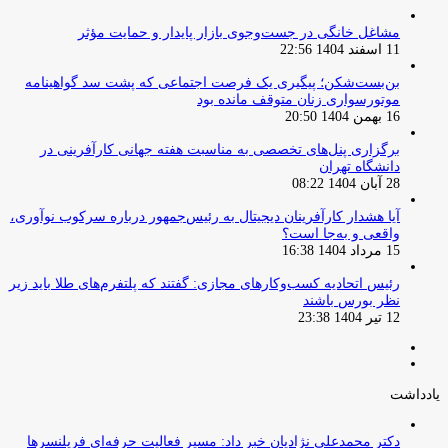
مشاغل خانگی در جست‌وجوی بازار پایدار و حمایت مؤثر
11 اسفند 1404 22:56
بن‌بست‌شکن؛ پیگیری یک فرصت اجتماعی که پشت سد گواهینامه
موتورسواری زنان متوقف مانده بود
16 بهمن 1404 20:50
برگزاری پنل‌های تخصصی به مناسبت هفته جهانی کارآفرینی در
دانشگاه تهران
28 آبان 1404 08:22
آیا هشدار کارآفرینان دیجیتال به رئیس‌جمهور درباره سرکوب نوآوری،
واقعی و به‌جا است؟
15 مرداد 1404 16:38
‏رئیس اتحادیه کسب‌وکارهای مجازی: گفتند که پلتفرم‌های طلا باید زیر
نظر بورس باشند
12 تیر 1404 23:38
صفحه
صفحه
قبلی
بعدی
یادداشت
دکتر محمدعلی نژادیان خبر داد: مسیر فعالیت حرفه‌ای فریلنسرها