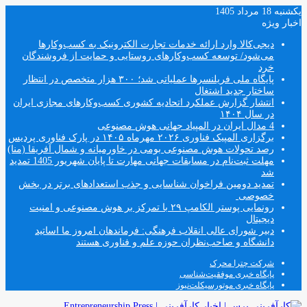
یکشنبه 18 مرداد 1405
اخبار ویژه
دیجی‌کالا وارد ارائه خدمات تجارت الکترونیک به کسب‌وکارها
می‌شود/ توسعه کسب‌وکارهای روستایی و حمایت از فروشندگان
خرد
پایگاه ملی فریلنسرها عملیاتی شد؛ ۳۰۰ هزار متخصص در انتظار
ساختار جدید اشتغال
انتشار گزارش عملکرد اتحادیه کشوری کسب‌وکارهای مجازی ایران
در سال ۱۴۰۴
4 مدال ایران در المپیاد جهانی هوش مصنوعی
برگزاری المپیک فناوری ۲۰۲۶ مهرماه ۱۴۰۵ در پارک فناوری پردیس
رصد تحولات هوش مصنوعی بومی در خاورمیانه و شمال آفریقا (منا)
مهلت ثبت‌نام در مسابقات جهانی مهارت تا پایان شهریور 1405 تمدید
شد
تمدید دومین فراخوان شناسایی و جذب استعدادهای برتر در بخش
خصوصی
رونمایی پوستر الکامپ ۲۹ با تمرکز بر هوش مصنوعی و امنیت
دیجیتال
دبیر شورای عالی انقلاب فرهنگی: فرماندهان امروز ما اساتید
دانشگاه و صاحب‌نظران حوزه علم و فناوری هستند
شرکت چترا محرک
پایگاه خبری موفقیت‌شناسی
پایگاه خبری موتورسیکلت‌نیوز