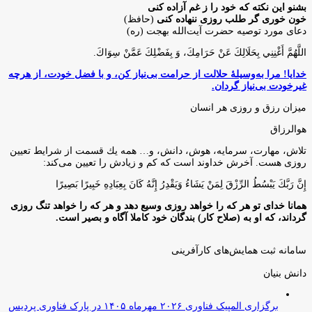
بشنو این نکته که خود را ز غم آزاده کنی
خون خوری گر طلب روزی ننهاده کنی
(حافظ)
دعای مورد توصیه حضرت آیت‌الله بهجت (ره)
اللَّهُمَّ أَغْنِنِي بِحَلَالِكَ عَنْ حَرَامِكَ، وَ بِفَضْلِكَ عَمَّنْ سِوَاكَ‏.
خدایا! مرا به‌وسیلۀ حلالت از حرامت بی‌نیاز کن، و با فضل خودت، از هرچه
غیرخودت بی‌نیاز گردان.
میزان رزق و روزی هر انسان
هوالرزاق
تلاش، مهارت، سرمايه، هوش، دانش، و… همه يك قسمت از شرايط تعيين
روزى هست. آخرش خداوند است كه كم و زيادش را تعيين مى‌كند:
إِنَّ رَبَّكَ يَبْسُطُ الرِّزْقَ لِمَنْ يَشَاءُ وَيَقْدِرُ إِنَّهُ كَانَ بِعِبَادِهِ خَبِيرًا بَصِيرًا
همانا خدای تو هر که را خواهد روزی وسیع دهد و هر که را خواهد تنگ روزی
گرداند، که او به (صلاح کار) بندگان خود کاملا آگاه و بصیر است.
سامانه ثبت همایش‌های کارآفرینی
دانش‌ بنیان‌
برگزاری المپیک فناوری ۲۰۲۶ مهرماه ۱۴۰۵ در پارک فناوری پردیس