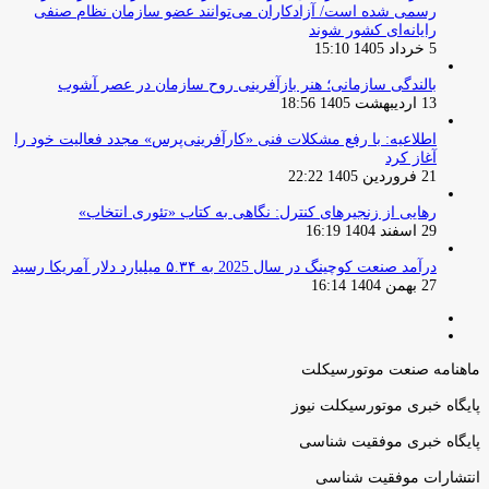
رسمی شده است/ آزادکاران می‌توانند عضو سازمان نظام صنفی
رایانه‌ای کشور شوند
5 خرداد 1405 15:10
بالندگی سازمانی؛ هنر بازآفرینی روح سازمان در عصر آشوب
13 اردیبهشت 1405 18:56
اطلاعیه: با رفع مشکلات فنی «کارآفرینی‌پرس» مجدد فعالیت خود را
آغاز کرد
21 فروردین 1405 22:22
رهایی از زنجیرهای کنترل: نگاهی به کتاب «تئوری انتخاب»
29 اسفند 1404 16:19
درآمد صنعت کوچینگ در سال 2025 به ۵.۳۴ میلیارد دلار آمریکا رسید
27 بهمن 1404 16:14
صفحه
صفحه
قبلی
بعدی
ماهنامه صنعت موتورسیکلت
پایگاه خبری موتورسیکلت نیوز
پایگاه خبری موفقیت شناسی
انتشارات موفقیت شناسی