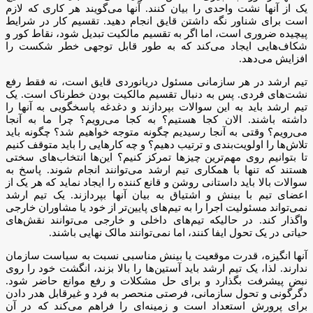
یک از آنها نشت واحدی را بیان کنند. آنها می‌گویند هر کاری که لازم
است برای شناور نگه داشتن قایق انجام دهید. تقسیم کار در شرایط
پیچیده ضروری است، اما اگر به تقسیم مالکیت تبدیل شود، نقاط کور و
شکاف‌هایی ایجاد می‌کند که به طور قابل توجهی خطر شکست را
افزایش می‌دهد.
تیم ارشد در هر سازمانی مسئول دریانوردی قایق است، نه فقط رفع
نشت‌های فردی. پس به دنبال تقسیم مالکیت بودن خطرناک است. یک
تیم ارشد باید به این سوالات بپردازند و دغدغه پاسخگویی به آنها را
داشته باشند. الان کجا هستیم؟ به کجا می‌رویم؟ چرا ما به آنجا
می‌رویم؟ وقتی به آنجا رسیدیم چگونه متوجه خواهیم شد؟ چگونه باید
تلاش‌ها را اولویت‌بندی و ترتیب دهیم؟ و چه کارهایی را باید متوقف کنیم
تا بتوانیم روی مهم‌ترین چیزها تمرکز کنیم؟ این‌ها انتخاب‌های سختی
هستند که تنها با همکاری تیم ارشد می‌توانند انجام شوند. پاسخ به
سوالات بالا باید داستانی روشن و قانع کننده را ایجاد نماید که هر یک از
اعضای تیم با بینش و اشتیاق به بیان آنها بپردازند. یک تیم ارشد
نمی‌تواند مسئولیت اجرا را به تیم‌های پایین‌تر از خود یا مشاوران خارجی
واگذار کند. در حالیکه تیم‌های داخلی و خارجی می‌توانند نقش‌های
حیاتی در یک تحول ایفا کنند، اما نمی‌توانند مالک نهایی باشند.
آنها انگیزه، قدرت موقعیت یا بینش مناسبی نسبت به سیاست سازمان
ندارند. لذا، یک تیم ارشد باید آستین‌ها را بالا بزند، انگشت خود را روی
نبض پیشرفت بگذارد و برای حل مشکلات و رفع موانع حاضر شود.
دگرگونی و تحول سازمانی، فرصتی منحصر به فرد و غیرقابل هدر دادن
برای پرورش استعداد است و زمینه‌ای را فراهم می‌کند که در آن