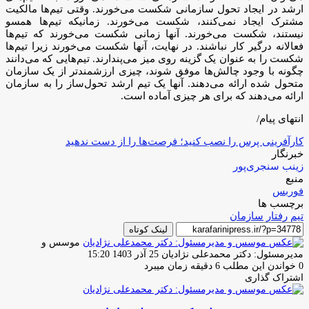
ارشد در ایجاد تحول سازمانی شکست می‌خورند. وقتی تیم‌ها مالکیت
مشترک ایجاد نمی‌کنند، شکست می‌خورند. زمانیکه تیم‌ها همسو
نیستند، شکست می‌خورند. آنها زمانی شکست می‌خورند که تیم‌ها
فعالانه درگیر کار نباشند. در نهایت، آنها شکست می‌خورند زیرا تیم‌ها
شکست را به عنوان یک گزینه روی میز می‌پندارند. تیم‌هایی که می‌دانند
چگونه با وجود چالش‌ها موفق شوند، چیزی ارزشمندتر از یک سازمان
متحول شده ارائه می‌دهند. آنها یک تیم ارشد تحول‌ساز را به سازمان
ارائه می‌دهند که برای هر چیزی آماده است.
انتهای پیام/
کارآفرینی پرس را نصب کنید؛ فرصت‌ها را از دست ندهید
خبرنگار
زینب سنجری‌پور
منبع
فوربس
برچسب ها
تیم
رفتار
سازمان
لینک کوتاه
موسس و
ارسال
مدیرمسئول: دکتر محمدعلی نژادیان
25 آذر 1403 15:20
ایمیل
0
خواندن این مطلب 6 دقیقه زمان میبرد
اشتراک گذاری
چاپ
فیس
توئیتر
واتس
تلگرام
لینکدین
اشتراک
(X)
آپ
بوک
گذاری