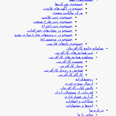
جستجوی شرکت‌ها
جستجو در آگهی‌های قانونی
مرکز مالکیت معنوی
جستجوی ثبت علامت
جستجوی ثبت طرح صنعتی
جستجوی ثبت اختراع
جستجو در نشان‌های جغرافیایی
جستجو در پرونده‌های تجاری‌سازی شده
جستجو در سیستم pct
جستجوی نام‌های فارسی
سامانه جامع کارآفرینان
ثبت همایش‌های کارآفرینی
مشاهده همایش‌های کارآفرینی
نشست کارآفرینی
وبینار کارآفرینی
همایش و رویداد کارآفرینی
کارگاه کارآفرینی
روشنفکرانه
ارسال سوژه‌ خبری
تالیف کتاب کارآفرینان
قدردانی از مسئولان ایران
گزارش فساد اداری
شکایات و انتقادات
ایده‌ها و پیشنهادات
درباره ما
تماس با ما