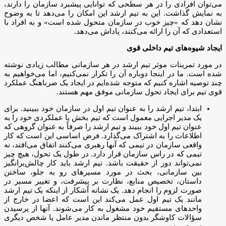
می‌توان افرادی را در هر سطحی که توانایی پیشبرد سازمان را دارند،
به نمایش گذاشت. این به تیم ارشد این امکان را می‌دهد تا به وضوح
نشان دهد که «چیز خوب در سازمان متحول شده است» و به افراد با
استعدادی که آن را ارائه می‌کنند، پاداش می‌دهد.
ایجاد شیوه‌های تیم داخلی قوی
در مورد تمرینات موثر تیم ارشد در هر سازمانی مطالب زیادی نوشته
شده است. ما در اینجا دوباره آن را تکرار نمی‌کنیم، اما می‌خواهیم به
چند توصیه اشاره کنیم که متوجه شده‌ایم در ایجاد یک ضرباهنگ عملکرد
قوی تیم برای ایجاد تحول سازمانی موفق مهم هستند.
ابتدا، تیم ارشد را به عنوان تیم اول در سازمان خود ببینید. برای
یک مدیر اجرایی معمول است که تیم بخش یا عملکردی خود را به
عنوان تیم اول خود ببیند و تیم ارشد را صرفاً به عنوان گروهی که
اطلاعات را به اشتراک می‌گذارد. فرض اساسی این است که کار
واقعی سازمان در تیمی که آنها رهبری می‌کنند اتفاق می‌افتد، نه
تیمی که در راس سازمان قرار دارد. در طول یک تحول، هیچ چیز
نمی‌تواند دور از حقیقت باشد. تیم ارشد باید کار چالش‌برانگیز
بین سازمانی، بحث در مورد مسیرهای رو به جلو، ساختن
داستان، تخصیص منابع، نظارت بر پیشرفت، و تغییر مسیر در
صورت لزوم را انجام دهد. یک نشانه آشکار از اینکه یک تیم ارشد
مانند یک تیم اول عمل می‌کند این است که اعضا در خارج از
واحدهای مستقیم خود مشغول به کار می‌شوند. آنها از پرسیدن
سؤالات کاوشگر بدون منتظر ماندن مدیر عامل یا شخص دیگری