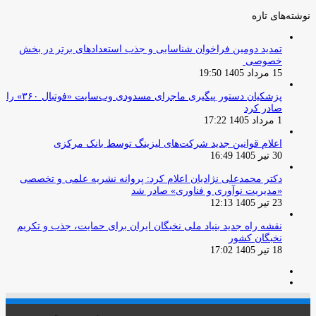
نوشته‌های تازه
تمدید دومین فراخوان شناسایی و جذب استعدادهای برتر در بخش
خصوصی
15 مرداد 1405 19:50
پزشکیان دستور پیگیری ماجرای مسدودی وب‌سایت «فوتبال ۳۶۰» را
صادر کرد
1 مرداد 1405 17:22
اعلام قوانین جدید شرکت‌های لیزینگ توسط بانک مرکزی
30 تیر 1405 16:49
دکتر محمدعلی نژادیان اعلام کرد: پروانه نشریه علمی و تخصصی
«مدیریت نوآوری و فناوری» صادر شد
23 تیر 1405 12:13
نقشه راه جدید بنیاد ملی نخبگان ایران برای حمایت، جذب و تکریم
نخبگان کشور
18 تیر 1405 17:02
صفحه
صفحه
قبلی
بعدی