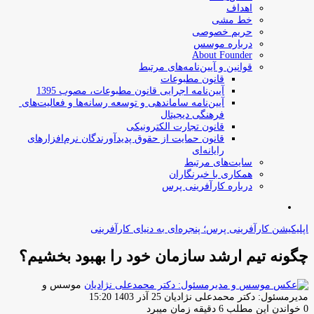
اهداف
خط مشی
حریم خصوصی
درباره موسس
About Founder
قوانین و آیین‌نامه‌های مرتبط
‌قانون مطبوعات
آیین‌نامه اجرایی قانون مطبوعات، مصوب 1395
آیین‌نامه سامان­دهی و توسعه رسانه­‌ها و فعالیت‌­های
فرهنگی دیجیتال
قانون تجارت الکترونیکی
قانون حمایت از حقوق پدیدآورندگان نرم‌افزارهای
رایانه‌ای
سایت‌های مرتبط
همکاری با خبرنگاران
درباره کارآفرینی پرس
جستجو
برای
اپلیکیشن کارآفرینی پرس؛ پنجره‌ای به دنیای کارآفرینی
چگونه تیم ارشد سازمان خود را بهبود بخشیم؟
موسس و
ارسال
مدیرمسئول: دکتر محمدعلی نژادیان
25 آذر 1403 15:20
ایمیل
0
خواندن این مطلب 6 دقیقه زمان میبرد