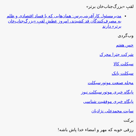
لقبِ «بزرگ‌جناب‌خان برتر»
مدیرمسئول کارآفرینی‌پرس: همان‌هایی که با فساد اقتصادی و ظلم
به مصرف‌کنندگان قد کشیدند، امروز عطشِ لقبِ «بزرگ‌جناب‌خان
برتر» دارند
وب‌گردی
حس هفتم
شرکت چترا محرک
سیکلت کالا
سیکلت بانک
مجله صنعت موتورسیکلت
پایگاه خبری موتورسیکلت نیوز
پایگاه خبری موفقیت شناسی
سایت محمدعلی نژادیان
برکت
رزقی خوبه كه مهر و امضاء خدا پاش باشه!