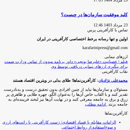
29 مرداد 1404 17:03
کلید موفقیت سازمان‌ها در چیست؟
23 مرداد 1403 12:46
تماس با کارآفرینی پرس
اولین و تنها رسانه برخط اختصاصی کارآفرینی در ایران
karafarinipress@gmail.com
ارزهای نیمایی
فیلم | عصبانیت «علیرضا یونچی» داور برنامه میدون از تماس وزارت صمت
برای پیگیری ارزهای نیمایی دریافتی توسط وی
نقاب کارآفرینی
محمدعلی نژادیان
: کارآفرین‌نماها؛ طلای بدلی در ویترین اقتصاد هستند
مسئولان و سازمان‌ها نباید از چنین افرادی بدون تحقیق درست و به‌نادرست
تقدیر کنند و با القاب خاص آ‌ن‌ها را به‌عنوان الگو، چهره طلایی و ظاهری پر
زرق و برق به جامعه معرفی کنند و در نهایت آن‌ها نیز لبخند فریبنده‌ای به
جامعه بزنند.
ادامه مطلب
کارآفرین‌نماها
الزامات مقابله با فساد اقتصادی/ ژست کارآفرینی با رانت‌های ارزی
و سوءاستفاده از روابط اجتماعی