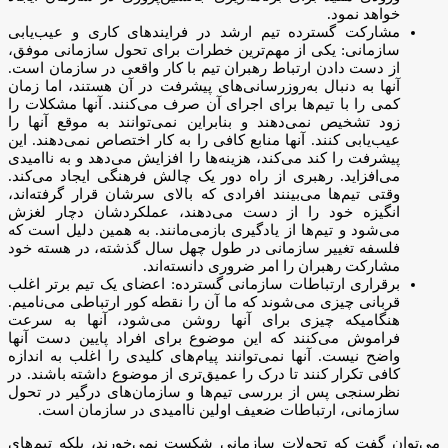
خواهد نمود.
مشارکت گسترده تیم ارشد در فرایندهای کاری و عیب‌یابی
سازمانی: یکی از مهم‌ترین خطرات برای تحول سازمانی موفق،
از دست دادن ارتباط رهبران تیم با کار واقعی در سازمان است.
آنها به دنبال به‌روزرسانی‌های پیشرفت در آن هستند، اما زمان
کمی را با تیم‌ها برای اجرای آن صرف می‌کنند. آنها مشکلات را
زود تشخیص نمی‌دهند و بنابراین نمی‌توانند به موقع آنها را
عیب‌یابی کنند. آنها منابع کافی را به کار اختصاص نمی‌دهند. این
پیشرفت را کند می‌کند، هزینه‌ها را افزایش می‌دهد و به ناامیدی
می‌افزاید. رهبری از راه دور یک چالش فرهنگی ایجاد می‌کند.
وقتی تیم‌ها می‌بینند افرادی که بالای سرشان قرار گرفته‌اند،
انگیزه خود را از دست می‌دهند، عملکردشان دچار لغزش
می‌شود و تیم‌ها از یادگیری بازمی‌مانند. به همین دلیل است که
فلسفه تغییر سازمانی در طول چهل سال گذشته، در هسته خود
مشارکت رهبران را امر ضروری دانسته‌اند.
برقراری ارتباطات سازمانی گسترده: اعضای یک تیم برتر اغلب
قربانی چیزی می‌شوند که ما آن را نقطه کور ارتباطی می‌نامیم.
هنگامیکه چیزی برای آنها روشن می‌شود، آنها به سرعت
فراموش می‌کنند که این موضوع برای افراد پایین دست آنها
واضح نیست. آنها نمی‌توانند پیام‌های کلیدی را اغلب به اندازه
کافی تکرار کنند تا درک را عمیق‌تری از موضوع داشته باشند. در
نظرسنجی پس از بررسی تیم‌ها و سازمان‌های درگیر در تحول
سازمانی، ارتباطات ضعیف اولین ناامیدی در سازمان است.
می‌توان گفت که تحولات سازمانی شکست نمی‌خورند، بلکه تیم‌های