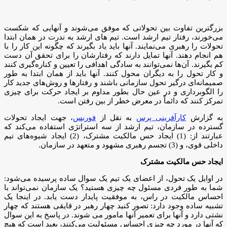
بزرگترین تفاوت بین تحولاتی که موفق می‌شوند و آنهایی که شکست
می‌خورند، رفتار تیم ارشد است. تیم های ارشد به ندرت در همان ابتدا
تحولات را رهبری می‌نمایند. آنها باید یاد بگیرند که چگونه این کار را با
هم انجام دهند. آنها تمایل دارند که رفتارشان را برای تحقق آن دست
کم بگیرند. آن‌ها نمی‌توانند به سادگی اهدافی را تعیین و کناره‌گیری کنند
و کار تحول را به دیگران محول کنند. آنها باید از همان ابتدا به طور
صمیمانه‌ای درگیر تحول سازمانی باشند و رفتارها و روش‌های جدید کار
را الگوبرداری و در عین حال بطور مداوم بر ایجاد حرکت برای چیزی
تمرکز کنند که دائماً در معرض خطر از بین رفتن است.
به گزارش
کارآفرینی پرس
به نقل از
فوربس
، جهت ایجاد تحولات
گسترده در سازمان، تیم ارشد از سه استراتژی استفاده می‌کند که
عبارتند از: (1) ایجاد حس مالکیت مشترک، (2) ایجاد شیوه‌های تیم
داخلی قوی، و (3) تجسم رهبری مشهود و متعهد در سازمان.
ایجاد حس مالکیت مشترک
در اوایل یک تحول، از اعضای یک تیم یک سوال ساده پرسیده می‌شود:
شما به طور فردی مسئول چه چیزی هستید؟ یک سازمان نمی‌تواند با
احساس مالکیت در راس، به موفقیت پایدار دست یابد. در اینجا یک
تشبیه ساده وجود دارد: تصور کنید چهار رهبر در قایقی هستند که چهار
نشتی دارد و آنها برای تعمیر آنها مامور می شوند. در پاسخ به این سوال
که آنها در مورد چه چیزی احساس مسئولیت می‌کنند، بعید است که هیچ