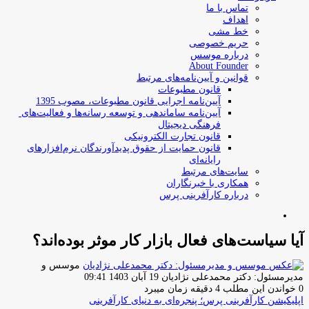
تماس با ما
اهداف
خط مشی
حریم خصوصی
درباره موسس
About Founder
قوانین و آیین‌نامه‌های مرتبط
‌قانون مطبوعات
آیین‌نامه اجرایی قانون مطبوعات، مصوب 1395
آیین‌نامه سامان­دهی و توسعه رسانه­‌ها و فعالیت‌­های
فرهنگی دیجیتال
قانون تجارت الکترونیکی
قانون حمایت از حقوق پدیدآورندگان نرم‌افزارهای
رایانه‌ای
سایت‌های مرتبط
همکاری با خبرنگاران
درباره کارآفرینی پرس
جستجو
برای
آیا سیاست‌های فعال بازار کار موثر بوده‌اند؟
موسس و
ارسال
مدیرمسئول: دکتر محمدعلی نژادیان
19 آبان 1403 09:41
ایمیل
0
خواندن این مطلب 4 دقیقه زمان میبرد
اپلیکیشن کارآفرینی پرس؛ پنجره‌ای به دنیای کارآفرینی