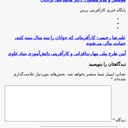
طریق
ایمیل
پایگاه خبری کارآفرینی پرس
وبسایت
لینکدین
اینستاگرام
علیرضا
علیرضا رحیمی: کارآفرینانی که جوانان را سه سال بیمه کنند،
رحیمی:
حمایت مالی می‌شوند
کارآفرینانی
که
آیین
آیین طرح ملی مهارت‌افزایی و کارآفرینی دانش‌آموزی بنیاد علوی
جوانان
طرح
را
ملی
دیدگاهتان را بنویسید
سه
مهارت‌افزایی
سال
و
نشانی ایمیل شما منتشر نخواهد شد.
بخش‌های موردنیاز علامت‌گذاری
بیمه
کارآفرینی
شده‌اند
*
کنند،
دانش‌آموزی
حمایت
بنیاد
مالی
علوی
می‌شوند
دیدگاه
*