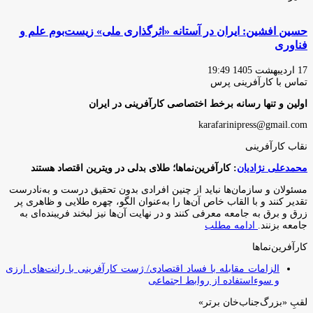
حسین افشین: ایران در آستانه «اثرگذاری ملی» زیست‌بوم علم و
فناوری
17 اردیبهشت 1405 19:49
تماس با کارآفرینی پرس
اولین و تنها رسانه برخط اختصاصی کارآفرینی در ایران
karafarinipress@gmail.com
نقاب کارآفرینی
محمدعلی نژادیان
: کارآفرین‌نماها؛ طلای بدلی در ویترین اقتصاد هستند
مسئولان و سازمان‌ها نباید از چنین افرادی بدون تحقیق درست و به‌نادرست
تقدیر کنند و با القاب خاص آ‌ن‌ها را به‌عنوان الگو، چهره طلایی و ظاهری پر
زرق و برق به جامعه معرفی کنند و در نهایت آن‌ها نیز لبخند فریبنده‌ای به
جامعه بزنند.
ادامه مطلب
کارآفرین‌نماها
الزامات مقابله با فساد اقتصادی/ ژست کارآفرینی با رانت‌های ارزی
و سوءاستفاده از روابط اجتماعی
لقبِ «بزرگ‌جناب‌خان برتر»