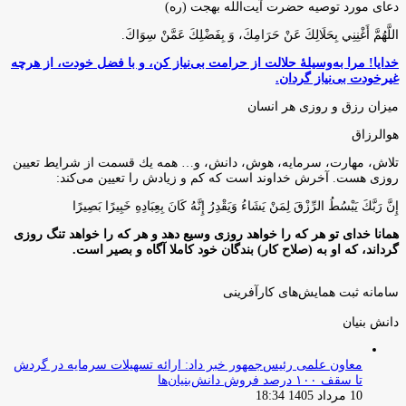
دعای مورد توصیه حضرت آیت‌الله بهجت (ره)
اللَّهُمَّ أَغْنِنِي بِحَلَالِكَ عَنْ حَرَامِكَ، وَ بِفَضْلِكَ عَمَّنْ سِوَاكَ‏.
خدایا! مرا به‌وسیلۀ حلالت از حرامت بی‌نیاز کن، و با فضل خودت، از هرچه
غیرخودت بی‌نیاز گردان.
میزان رزق و روزی هر انسان
هوالرزاق
تلاش، مهارت، سرمايه، هوش، دانش، و… همه يك قسمت از شرايط تعيين
روزى هست. آخرش خداوند است كه كم و زيادش را تعيين مى‌كند:
إِنَّ رَبَّكَ يَبْسُطُ الرِّزْقَ لِمَنْ يَشَاءُ وَيَقْدِرُ إِنَّهُ كَانَ بِعِبَادِهِ خَبِيرًا بَصِيرًا
همانا خدای تو هر که را خواهد روزی وسیع دهد و هر که را خواهد تنگ روزی
گرداند، که او به (صلاح کار) بندگان خود کاملا آگاه و بصیر است.
سامانه ثبت همایش‌های کارآفرینی
دانش‌ بنیان‌
معاون علمی رئیس‌جمهور خبر داد: ارائه تسهیلات سرمایه در گردش
تا سقف ۱۰۰ درصد فروش دانش‌بنیان‌ها
10 مرداد 1405 18:34