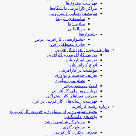
فهرست صندوق‌ها
مراکز کارآفرینی دانشگاه‌ها
سایت‌های دولتی و غیردولتی
سایت‌های مرتبط
سازمان‌ها
بین‌المللی
جشنواره‌ها
جشنواره‌های کارآفرینی‌ پرس
جایزه مصطفی (ص)
تعاریف مهم در حوزه کارآفرینی
تعریف کارآفرینی و کارآفرین
تعریف استارت‌آپ
انواع کارآفرینان
موفقیت در کارآفرینی
تعریف خلاقیت و نوآوری
نظام ملی نوآوری
انقلاب صنعتی پنجم
درباره روز ملی کارآفرینی
معرفی فضاهای کار اشتراکی
فهرست رسانه‌های کارآفرینی در ایران
درباره رشته کارآفرینی
نحوه تاسیس «مرکز مشاوره و خدمات کارآفرینی»
واحدهای دانشگاهی
مقطع کارشناسی ارشد
مقطع دکتری
معرفی دکتری کارآفرینی