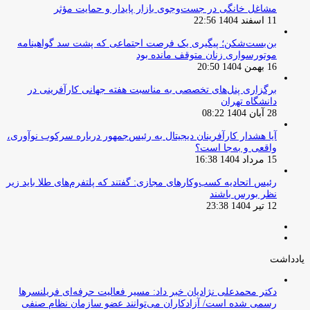
مشاغل خانگی در جست‌وجوی بازار پایدار و حمایت مؤثر
11 اسفند 1404 22:56
بن‌بست‌شکن؛ پیگیری یک فرصت اجتماعی که پشت سد گواهینامه
موتورسواری زنان متوقف مانده بود
16 بهمن 1404 20:50
برگزاری پنل‌های تخصصی به مناسبت هفته جهانی کارآفرینی در
دانشگاه تهران
28 آبان 1404 08:22
آیا هشدار کارآفرینان دیجیتال به رئیس‌جمهور درباره سرکوب نوآوری،
واقعی و به‌جا است؟
15 مرداد 1404 16:38
‏رئیس اتحادیه کسب‌وکارهای مجازی: گفتند که پلتفرم‌های طلا باید زیر
نظر بورس باشند
12 تیر 1404 23:38
صفحه
صفحه
قبلی
بعدی
یادداشت
دکتر محمدعلی نژادیان خبر داد: مسیر فعالیت حرفه‌ای فریلنسرها
رسمی شده است/ آزادکاران می‌توانند عضو سازمان نظام صنفی