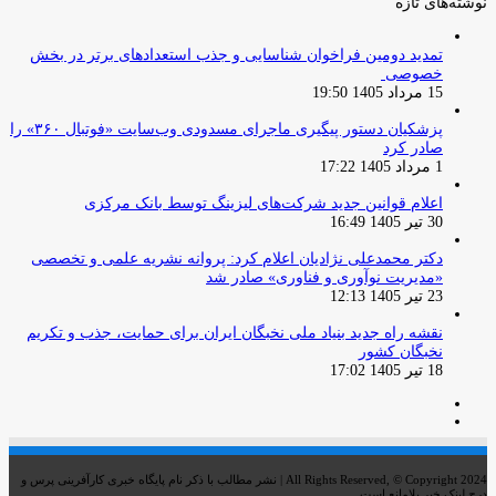
نوشته‌های تازه
تمدید دومین فراخوان شناسایی و جذب استعدادهای برتر در بخش
خصوصی
15 مرداد 1405 19:50
پزشکیان دستور پیگیری ماجرای مسدودی وب‌سایت «فوتبال ۳۶۰» را
صادر کرد
1 مرداد 1405 17:22
اعلام قوانین جدید شرکت‌های لیزینگ توسط بانک مرکزی
30 تیر 1405 16:49
دکتر محمدعلی نژادیان اعلام کرد: پروانه نشریه علمی و تخصصی
«مدیریت نوآوری و فناوری» صادر شد
23 تیر 1405 12:13
نقشه راه جدید بنیاد ملی نخبگان ایران برای حمایت، جذب و تکریم
نخبگان کشور
18 تیر 1405 17:02
صفحه
صفحه
قبلی
بعدی
All Rights Reserved, © Copyright 2024 | نشر مطالب با ذکر نام پایگاه خبری کارآفرینی پرس و
درج لینک خبر بلامانع است.