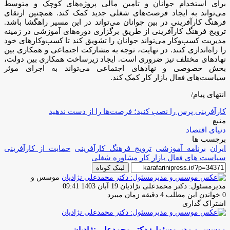
برای استخدام جوانان و تامین مالی پروژه‌های کوچک و متوسط
می‌تواند به ایجاد فرصت‌های شغلی جدید کمک کند. همچنین ارتقای
فرهنگ کارآفرینی در بین جوانان می‌تواند در این مسیر راهگشا باشد.
ترویج فرهنگ کارآفرینی از طریق برگزاری دوره‌های آموزشی در زمینه
مدیریت کسب‌وکار می‌تواند جوانان را تشویق کند تا کسب‌وکارهای خود
را راه‌اندازی کنند. در نهایت، توجه به مشارکت اجتماعی و همکاری بین
نهادهای مختلف نیز ضروری است. ایجاد زیرساخت همکاری بین دولت،
بخش خصوصی و نهادهای اجتماعی می‌تواند به اجرای موثر
سیاست‌های فعال بازار کار کمک کند.
انتهای پیام/
کارآفرینی پرس را نصب کنید؛ فرصت‌ها را از دست ندهید
منبع
دنیای اقتصاد
برچسب ها
ایران
برنامه آموزشی
ترویج فرهنگ کارآفرینی
حمایت از کارآفرینی
سیاست های فعال بازار کار
مشاوره شغلی
لینک کوتاه
موسس و
ارسال
مدیرمسئول: دکتر محمدعلی نژادیان
19 آبان 1403 09:41
ایمیل
0
خواندن این مطلب 4 دقیقه زمان میبرد
اشتراک گذاری
چاپ
فیس
توئیتر
واتس
تلگرام
لینکدین
اشتراک
(X)
آپ
بوک
گذاری
موسس و مدیرمسئول: دکتر محمدعلی نژادیان
از