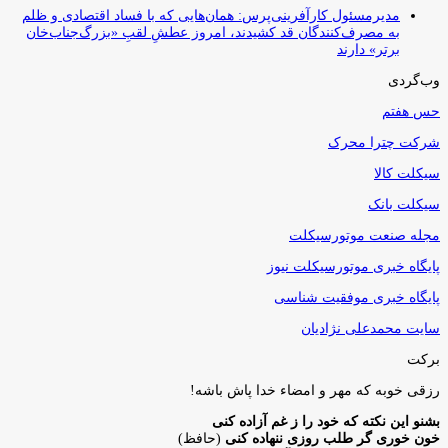
مدیرمسئول کارآفرینی‌پرس: همان‌هایی که با فساد اقتصادی و ظلم
به مصرف‌کنندگان قد کشیدند، امروز عطشِ لقبِ «بزرگ‌جناب‌خان
برتر» دارند
وب‌گردی
حس هفتم
شرکت چترا محرک
سیکلت کالا
سیکلت بانک
مجله صنعت موتورسیکلت
پایگاه خبری موتورسیکلت نیوز
پایگاه خبری موفقیت شناسی
سایت محمدعلی نژادیان
برکت
رزقی خوبه كه مهر و امضاء خدا پاش باشه!
بشنو این نکته که خود را ز غم آزاده کنی
خون خوری گر طلب روزی ننهاده کنی
(حافظ)