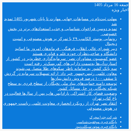
جمعه 16 مرداد 1405
اخبار ویژه
مهلت ثبت‌نام در مسابقات جهانی مهارت تا پایان شهریور 1405 تمدید
شد
تمدید دومین فراخوان شناسایی و جذب استعدادهای برتر در بخش
خصوصی
رونمایی پوستر الکامپ ۲۹ با تمرکز بر هوش مصنوعی و امنیت
دیجیتال
دبیر شورای عالی انقلاب فرهنگی: فرماندهان امروز ما اساتید
دانشگاه و صاحب‌نظران حوزه علم و فناوری هستند
عضو کمیسیون مشاوران نصر: سرمایه‌گذاری خطرپذیر در کشور از
استارت‌آپ‌ها به‌سمت دارایی‌های کم‌ریسک‌تر رفته است
سه بانک کشور به سامانه ناظر سکوهای طلا متصل می‌شوند
معاون علمی رئیس‌جمهور خبر داد: ارائه تسهیلات سرمایه در گردش
تا سقف ۱۰۰ درصد فروش دانش‌بنیان‌ها
توسعه دامنه حمایت‌های بنیاد ملی نخبگان از سطح فردی به سطح
شبکه نخبگانی در حل مسائل کشور
وضعیت فضای کار اشتراکی پارادایس هاب پس از سال‌ها فعالیت در
باغ کتاب تهران
انتقاد نصر تهران از رویکرد انحصاری معاونت علمی ریاست جمهوری
در هوش مصنوعی
شرکت چترا محرک
پایگاه خبری موفقیت‌شناسی
پایگاه خبری موتورسیکلت‌نیوز