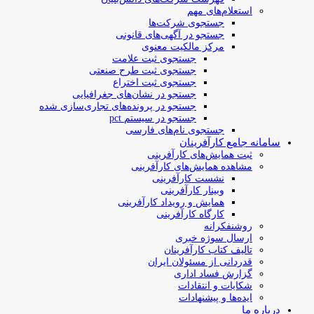
استعلام‌های مهم
جستجوی شرکت‌ها
جستجو در آگهی‌های قانونی
مرکز مالکیت معنوی
جستجوی ثبت علامت
جستجوی ثبت طرح صنعتی
جستجوی ثبت اختراع
جستجو در نشان‌های جغرافیایی
جستجو در پرونده‌های تجاری‌سازی شده
جستجو در سیستم pct
جستجوی نام‌های فارسی
سامانه جامع کارآفرینان
ثبت همایش‌های کارآفرینی
مشاهده همایش‌های کارآفرینی
نشست کارآفرینی
وبینار کارآفرینی
همایش و رویداد کارآفرینی
کارگاه کارآفرینی
روشنفکرانه
ارسال سوژه‌ خبری
تالیف کتاب کارآفرینان
قدردانی از مسئولان ایران
گزارش فساد اداری
شکایات و انتقادات
ایده‌ها و پیشنهادات
درباره ما