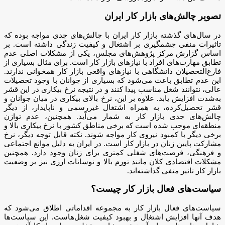
تصویر چالش‌های بازار کار ایران
در سال‌های گذشته بازار کار ایران با چالش‌های جدی مواجه بوده که
تاثیرات منفی چشمگیری بر اشتغال و کیفیت زندگی داشته است. بر
اساس گزارش مرکز پژوهش‌های مجلس، یکی از مشکلات اصلی عدم
تطابق مهارت‌های افراد با نیازهای بازار کار است. برای مثال بسیاری از
فارغ‌التحصیلان دانشگاهی با نیازهای واقعی بازار کار همخوانی ندارند.
این عدم تطابق باعث می‌شود که بسیاری از جوانان با وجود تحصیلات
عالی، نتوانند شغل مناسب پیدا کنند و در نتیجه نرخ بیکاری در این قشر
به‌شدت افزایش یابد. علاوه بر این، نرخ بالای بیکاری در میان جوانان و
قشر تحصیل‌کرده، به همراه اشتغال غیررسمی و ناپایدار، از دیگر
چالش‌های جدی بازار کار به شمار می‌آید. همچنین، عدم توازن
منطقه‌ای موجب شده است که برخی مناطق کشور با نرخ بیکاری بالا و
برخی دیگر با کمبود نیروی کار مواجه شوند. نکته قابل توجه دیگر، نرخ
مشارکت پایین زنان در بازار کار است. در ایران به دلیل موانع اجتماعی
و فرهنگی، فرصت‌های شغلی کمتری برای زنان وجود دارد. همچنین
مشکلات اقتصادی کلان مانند تورم بالا و نوسانات ارزی نیز بر وضعیت
بازار کار تاثیر منفی گذاشته‌اند.
سیاست‌های فعال بازار کار چیست؟
سیاست‌های فعال بازار کار به مجموعه اقداماتی اطلاق می‌شود که
هدف آنها افزایش اشتغال و بهبود کیفیت شغل‌هاست. این سیاست‌ها