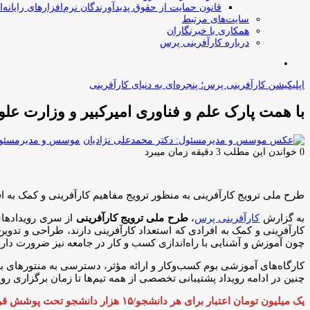
قانون حمایت از حقوق پدیدآورندگان نرم‌افزارهای رایانه‌ا
سایت‌های مرتبط
همکاری با خبرنگاران
درباره کارآفرینی پرس
جستجو
برای
اپلیکیشن کارآفرینی پرس؛ پنجره‌ای به دنیای کارآفرینی
با همت پارک علم و فناوری امیرکبیر و وزارت علو
موسس و مدیرمسئول:
0
خواندن این مطلب 3 دقیقه زمان میبرد
طرح ملی ترویج کارآفرینی به منظور ترویج مفاهیم کارآفرینی و کمک به 
به گزارش
کارآفرینی پرس
،
طرح ملی ترویج کارآفرینی
از سری رویدادهای 
کارآفرینی و کمک به افرادی که استعداد کارآفرینی دارند، طراحی و تدوی
چون آموزش و آشنایی با راه‌اندازی کسب و کار در جامعه نیز ضرورت دارد
کارگاه‌های آموزشی بوم کسب‌وکار و ارائه مؤثر، دسترسی به منتورهای بر
چنین در ادامه رویداد پشتیبانی تخصصی از همه تیم‌ها تا زمان برگزاری
یک میلیون تومان اعتبار برای هر دانشجو/۱۵ هزار دانشجو تحت پوشش قرار می‌گیرند