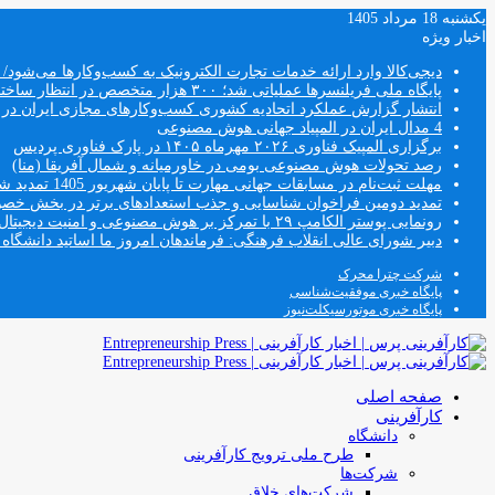
یکشنبه 18 مرداد 1405
اخبار ویژه
دیجی‌کالا وارد ارائه خدمات تجارت الکترونیک به کسب‌وکارها می‌شو
پایگاه ملی فریلنسرها عملیاتی شد؛ ۳۰۰ هزار متخصص در انتظار ساختار جدید اشتغال
انتشار گزارش عملکرد اتحادیه کشوری کسب‌وکارهای مجازی ایران در سال
4 مدال ایران در المپیاد جهانی هوش مصنوعی
برگزاری المپیک فناوری ۲۰۲۶ مهرماه ۱۴۰۵ در پارک فناوری پردیس
رصد تحولات هوش مصنوعی بومی در خاورمیانه و شمال آفریقا (منا)
مهلت ثبت‌نام در مسابقات جهانی مهارت تا پایان شهریور 1405 تمدید شد
تمدید دومین فراخوان شناسایی و جذب استعدادهای برتر در بخش خ
رونمایی پوستر الکامپ ۲۹ با تمرکز بر هوش مصنوعی و امنیت دیجیتال
دبیر شورای عالی انقلاب فرهنگی: فرماندهان امروز ما اساتید دانشگا
شرکت چترا محرک
پایگاه خبری موفقیت‌شناسی
پایگاه خبری موتورسیکلت‌نیوز
صفحه اصلی
کارآفرینی
دانشگاه
طرح ملی ترویج کارآفرینی
شرکت‌ها
شرکت‌های خلاق