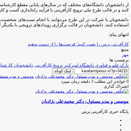
از دانشجویان دانشگاه‌های مختلف که در سال‌های پایانی مقطع کارشناس
کنند و در قالب طرح ملی ترویج کارآفرینی با فرآیند راه‌اندازی کسب و کار 
دانشجویان با شرکت در این طرح می‌توانند با انجام تست‌های شخصیت شن
استفاده کنند. دانشجویان در قالب برگزاری رویدادهای ترویجی با یکدیگر آ
انتهای پیام/
کارآفرینی پرس را نصب کنید؛ فرصت‌ها را از دست ندهید
منبع
مهر
برچسب ها
پارک علم و فناوری دانشگاه امیرکبیر
ترویج کارآفرینی
دانشجویان کارشن
لینک کوتاه
موسس و مدیرمسئول:
0
خواندن این مطلب 3 دقیقه زمان میبرد
اشتراک گذاری
چاپ
فیس
توئیتر
واتس
تلگرام
لینکدین
اشتراک
(X)
آپ
بوک
گذاری
موسس و مدیرمسئول: دکتر محمدعلی نژادیان
از
طریق
ایمیل
پایگاه خبری کارآفرینی پرس
وبسایت
لینکدین
اینستاگرام