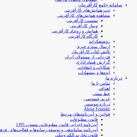
سامانه جامع کارآفرینان
ثبت همایش‌های کارآفرینی
مشاهده همایش‌های کارآفرینی
نشست کارآفرینی
وبینار کارآفرینی
همایش و رویداد کارآفرینی
کارگاه کارآفرینی
روشنفکرانه
ارسال سوژه‌ خبری
تالیف کتاب کارآفرینان
قدردانی از مسئولان ایران
گزارش فساد اداری
شکایات و انتقادات
ایده‌ها و پیشنهادات
درباره ما
تماس با ما
اهداف
خط مشی
حریم خصوصی
درباره موسس
About Founder
قوانین و آیین‌نامه‌های مرتبط
‌قانون مطبوعات
آیین‌نامه اجرایی قانون مطبوعات، مصوب 1395
آیین‌نامه سامان­دهی و توسعه رسانه­‌ها و فعالیت‌­های فره
قانون تجارت الکترونیکی