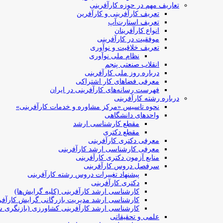
تعاریف مهم در حوزه کارآفرینی
تعریف کارآفرینی و کارآفرین
تعریف استارت‌آپ
انواع کارآفرینان
موفقیت در کارآفرینی
تعریف خلاقیت و نوآوری
نظام ملی نوآوری
انقلاب صنعتی پنجم
درباره روز ملی کارآفرینی
معرفی فضاهای کار اشتراکی
فهرست رسانه‌های کارآفرینی در ایران
درباره رشته کارآفرینی
نحوه تاسیس «مرکز مشاوره و خدمات کارآفرینی»
واحدهای دانشگاهی
مقطع کارشناسی ارشد
مقطع دکتری
معرفی دکتری کارآفرینی
معرفی کارشناسی ارشد کارآفرینی
منابع آزمون دکتری کارآفرینی
سرفصل دروس کارآفرینی
پیشنهاد تغییرات دروس رشته کارآفرینی
دکتری کارآفرینی
کارشناسی ارشد کارآفرینی (کلیه گرایش‌ها)
کارشناسی ارشد مدیریت بازرگانی گرایش کارآفر
کارشناسی ارشد کارآفرینی کشاورزی (بازنگری ش
علمی و تحقیقاتی