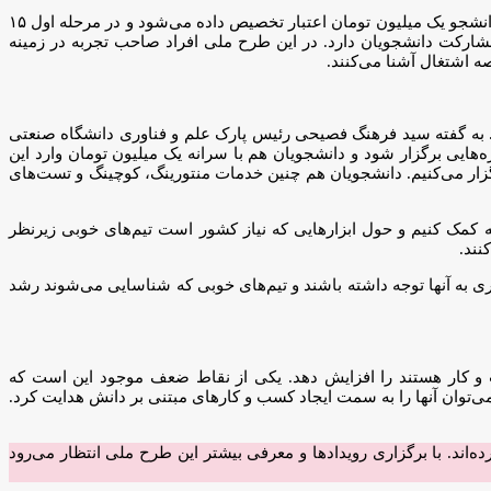
پارک علم و فناوری دانشگاه امیرکبیر به عنوان دبیرخانه متمرکز این طرح تعیین شده، ولی دامنه فعالیت طرح ملی است. در این طرح به ازای هر دانشجو یک میلیون تومان اعتبار تخصیص داده می‌شود و در مرحله اول ۱۵
مشارکت دانشجویان دارد. در این طرح ملی افراد صاحب تجربه در زمینه
صه اشتغال آشنا می‌کنند.
د. به گفته سید فرهنگ فصیحی رئیس پارک علم و فناوری دانشگاه صنعتی
‌هایی برگزار شود و دانشجویان هم با سرانه یک میلیون تومان وارد این
ش می‌دهیم و رویدادهای شبکه سازی را برگزار می‌کنیم. دانشجویان هم چنین خدمات منتورینگ، کوچینگ و تست‌های
له کمک کنیم و حول ابزارهایی که نیاز کشور است تیم‌های خوبی زیرنظر
نند.
ری به آنها توجه داشته باشند و تیم‌های خوبی که شناسایی می‌شوند رشد
 و کار هستند را افزایش دهد. یکی از نقاط ضعف موجود این است که
‌توان آنها را به سمت ایجاد کسب و کارهای مبتنی بر دانش هدایت کرد.
ی nepp.ir منتشر شده، هم اکنون حدود ۷ هزار نفر در این طرح ثبت نام کرده‌اند. با برگزاری رویدادها و معرفی بیشتر این طرح ملی انتظار می‌رود