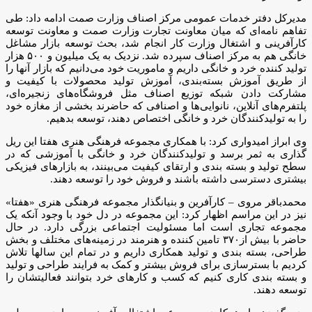
مدیرکل دفتر خدمات عمومی مرکز اصناف وزارت صمت ادامه داد: طی
تفاهم نامه‌ای که میان معاونت تجارت وزارت صمت و معاونت توسعه
کارآفرینی و اشتغال وزارت کار انجام شد، بحث توسعه بازار مشاغل
خانگی هم به مرکز اصناف سپرده شد. نزدیک به یک میلیون و ۵۰۰ هزار
تولید کننده خرد و خانگی داریم و ماموریت خود می‌دانیم که بازار آنها را
از طریق آموزش بسته‌بندی، آموزش تولید محصولات با کیفیت و
مشارکت دادن شبکه توزیع اصناف مثل فروشگاه‌های زنجیره‌ای،
پلتفرم‌های آنلاین، نانوایی‌ها و اصنافی که حاضرند بخشی از مغازه خود
را به تولیدکنندگان خرد و خانگی اختصاص دهند، توسعه بدهیم.
وی ابراز امیدواری کرد: با همکاری مجموعه فرهنگی هنری هفتا این ریل
گذاری به ثمر برسد و تولیدکنندگان خرد و خانگی با آموزشی که در
سطح تولید و بسته بندی و ارتقای کیفیت می‌بینند، به بازارهای فیزیکی
بیشتری دسترسی داشته باشند و فروش خود را توسعه دهند.
محمدباقر مروی – کارآفرین و بنیانگذار مجموعه فرهنگی هنری «هفتا»
نیز در این مراسم اظهار کرد: این مجموعه در دل خود با وجود آنکه یک
مجموعه تجاری است اما مسئولیت اجتماعی بزرگی دارد. در حال
حاضر با بیش از۳۷۰ تامین کننده و هنرمند در زمینه‌های مختلف و بخش
طراحی،‌ بسته بندی و تولید همکاری داریم و در تمام این سالها تلاش
کردیم با بسترسازی برای فروش بیشتر و کمک به فرایند طراحی و تولید
و بسته بندی کاری کنیم که کسب و کارهای خرد بتوانند فعالیتشان را
توسعه دهند.