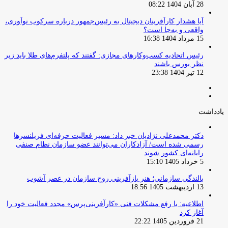
28 آبان 1404 08:22
آیا هشدار کارآفرینان دیجیتال به رئیس‌جمهور درباره سرکوب نوآوری،
واقعی و به‌جا است؟
15 مرداد 1404 16:38
‏رئیس اتحادیه کسب‌وکارهای مجازی: گفتند که پلتفرم‌های طلا باید زیر
نظر بورس باشند
12 تیر 1404 23:38
صفحه
صفحه
قبلی
بعدی
یادداشت
دکتر محمدعلی نژادیان خبر داد: مسیر فعالیت حرفه‌ای فریلنسرها
رسمی شده است/ آزادکاران می‌توانند عضو سازمان نظام صنفی
رایانه‌ای کشور شوند
5 خرداد 1405 15:10
بالندگی سازمانی؛ هنر بازآفرینی روح سازمان در عصر آشوب
13 اردیبهشت 1405 18:56
اطلاعیه: با رفع مشکلات فنی «کارآفرینی‌پرس» مجدد فعالیت خود را
آغاز کرد
21 فروردین 1405 22:22