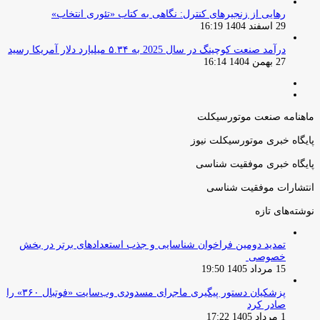
رهایی از زنجیرهای کنترل: نگاهی به کتاب «تئوری انتخاب»
29 اسفند 1404 16:19
درآمد صنعت کوچینگ در سال 2025 به ۵.۳۴ میلیارد دلار آمریکا رسید
27 بهمن 1404 16:14
صفحه
صفحه
قبلی
بعدی
ماهنامه صنعت موتورسیکلت
پایگاه خبری موتورسیکلت نیوز
پایگاه خبری موفقیت شناسی
انتشارات موفقیت شناسی
نوشته‌های تازه
تمدید دومین فراخوان شناسایی و جذب استعدادهای برتر در بخش
خصوصی
15 مرداد 1405 19:50
پزشکیان دستور پیگیری ماجرای مسدودی وب‌سایت «فوتبال ۳۶۰» را
صادر کرد
1 مرداد 1405 17:22