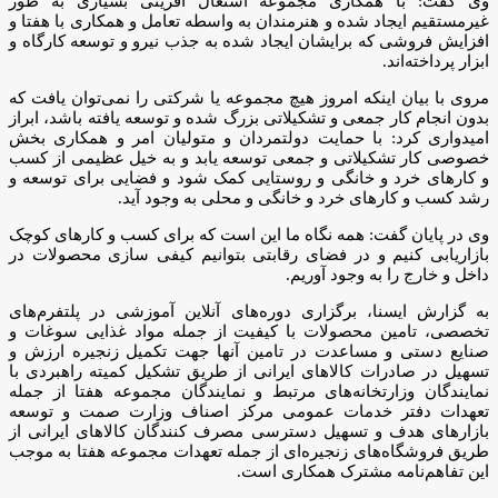
وی گفت: با همکاری مجموعه اشتغال آفرینی بسیاری به طور
غیرمستقیم ایجاد شده و هنرمندان به واسطه تعامل و همکاری با هفتا و
افزایش فروشی که برایشان ایجاد شده به جذب نیرو و توسعه کارگاه و
ابزار پرداخته‌اند.
مروی با بیان اینکه امروز هیچ مجموعه یا شرکتی را نمی‌توان یافت که
بدون انجام کار جمعی و تشکیلاتی بزرگ شده و توسعه یافته باشد، ابراز
امیدواری کرد: با حمایت دولتمردان و متولیان امر و همکاری بخش
خصوصی کار تشکیلاتی و جمعی توسعه یابد و به خیل عظیمی از کسب
و کارهای خرد و خانگی و روستایی کمک شود و فضایی برای توسعه و
رشد کسب و کارهای خرد و خانگی و محلی به وجود آید.
وی در پایان گفت: همه نگاه ما این است که برای کسب و کارهای کوچک
بازاریابی کنیم و در فضای رقابتی بتوانیم کیفی سازی محصولات در
داخل و خارج را به وجود آوریم.
به گزارش ایسنا، برگزاری دوره‌های آنلاین آموزشی در پلتفرم‌های
تخصصی، تامین محصولات با کیفیت از جمله مواد غذایی سوغات و
صنایع دستی و مساعدت در تامین آنها جهت تکمیل زنجیره ارزش و
تسهیل در صادرات کالاهای ایرانی از طریق تشکیل کمیته راهبردی با
نمایندگان وزارتخانه‌های مرتبط و نمایندگان مجموعه هفتا از جمله
تعهدات دفتر خدمات عمومی مرکز اصناف وزارت صمت و توسعه
بازارهای هدف و تسهیل دسترسی مصرف کنندگان کالاهای ایرانی از
طریق فروشگاه‌های زنجیره‌ای از جمله تعهدات مجموعه هفتا به موجب
این تفاهم‌نامه مشترک همکاری است.