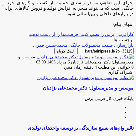
اجرای این تفاهم‌نامه در راستای حمایت از کسب و کارهای خرد و
خانگی است که می‌تواند منجر به افزایش تولید و فروش کالاهای ایرانی
در بازارهای داخلی و بین‌المللی شود.
انتهای پیام/
کارآفرینی پرس را نصب کنید؛ فرصت‌ها را از دست ندهید
برچسب ها
بازارسازی
صمت
محصولات خانگی
محمدحسین قمری
لینک کوتاه
موسس و
ارسال
مدیرمسئول: دکتر محمدعلی نژادیان
6 مرداد 1403 03:00
ایمیل
0
خواندن این مطلب 4 دقیقه زمان میبرد
اشتراک گذاری
چاپ
فیس
توئیتر
واتس
تلگرام
لینکدین
اشتراک
(X)
آپ
بوک
گذاری
موسس و مدیرمسئول: دکتر محمدعلی نژادیان
از
طریق
ایمیل
پایگاه خبری کارآفرینی پرس
وبسایت
لینکدین
اینستاگرام
تاثیر
تاثیر وام‌های بسیج سازندگی بر توسعه واحد‌های تولیدی
وام‌های