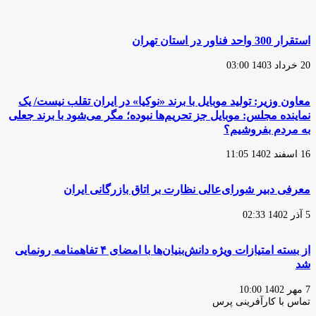
استقرار 300 واحد فناور در استان تهران
20 خرداد 1403 03:00
معاون وزیر: تولید موبایل با برند «نوکیا» در ایران تقلب نیست/ یک
نماینده مجلس: موبایل جز تحریم‌ها نبوده؛ مگر می‌شود با برند جعلی
به مردم بفروشیم؟
16 اسفند 1402 11:05
معرفی دبیر شورای‌عالی نظارت بر اتاق بازرگانی ایران
5 آذر 1402 02:33
از بسته امتیازات ویژه دانش‌بنیان‌ها با امضای ۴ تفاهمنامه رونمایی
شد
7 مهر 1402 10:00
تماس با کارآفرینی پرس