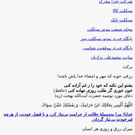
شرکت چترا محرک
سیکلت کالا
سیکلت بانک
مجله صنعت موتورسیکلت
پایگاه خبری موتورسیکلت نیوز
پایگاه خبری موفقیت شناسی
سایت محمدعلی نژادیان
برکت
رزقی خوبه كه مهر و امضاء خدا پاش باشه!
بشنو این نکته که خود را ز غم آزاده کنی
خون خوری گر طلب روزی ننهاده کنی
(حافظ)
دعای مورد توصیه حضرت آیت‌الله بهجت (ره)
اللَّهُمَّ أَغْنِنِي بِحَلَالِكَ عَنْ حَرَامِكَ، وَ بِفَضْلِكَ عَمَّنْ سِوَاكَ‏.
خدایا! مرا به‌وسیلۀ حلالت از حرامت بی‌نیاز کن، و با فضل خودت، از هرچه
غیرخودت بی‌نیاز گردان.
میزان رزق و روزی هر انسان