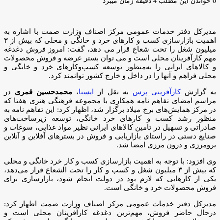
ایمیل
0
خواندن این مطلب 4 دقیقه زمان میبرد
مدیرکل دفتر خدمات عمومی مرکز اصناف وزارت صمت با اشاره به
اهمیت بازارسازی کسب و کارهای خرد و خانگی و محلی که بیش از ۳
میلیون شغل را تحت شعاع قرار می دهد، گفت: امروز فروش دغدغه
مهم کارآفرینان محلی است و می توان بستر عرضه و فروش محصولات
و کالاهای ایرانی را به‌منظور توسعه کسب‌وکارهای خرد و خانگی و
محلی فراهم و آنها را در داخل و خارج کشور توانمند کرد.
به گزارش
کارآفرینی پرس
به نقل از
ایسنا
،
محمدحسین قمری
در
مراسم امضای تفاهم نامه همکاری با مجموعه فرهنگی هنری هفتا که
در مرکز همایش‌های برج میلاد برگزار شد، اظهار کرد: این تفاهم نامه به
منظور رشد کسب و کارهای خرد خانگی، توسعه زیرساخت‌های
صادراتی و تسهیل در تامین کالاهای ایرانی نظیر مواد غذایی، سوغات و
صنایع دستی در راستای بازاریابی و فروش در بسترهای آفلاین و آنلاین
برومرزی و درون مرزی امضا شد.
وی افزود: با توجه به اهمیت بازارسازی کسب و کار خرد خانگی و محلی
که بیش از ۳ میلیون شغل و کسب و کار را تحت الشعاع قرار می‌دهد،
یکی از کارهایی که لازم بود در دولت انجام شود، بازارسازی برای
فروش محصولات خرد و خانگی است.
مدیرکل دفتر خدمات عمومی مرکز اصناف وزارت صمت اظهار کرد:
درحال حاضر فروش، مهم‌ترین دغدغه کارآفرینان محلی است و