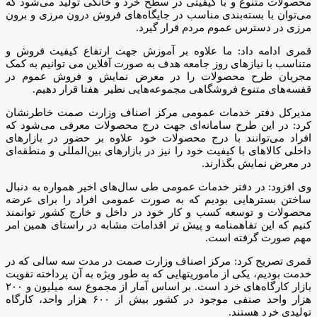
محصولات متنوع و با کیفیتی در سطح خرد و خانگی تولید می‌شود که
می‌توان با بسته‌بندی مناسب در جایگاه‌های فروش درون مرزی و برون
مرزی در دسترس عموم مردم قرار گیرد.
قمری ادامه داد: ما علاوه بر آموزش جهت ارتفاع کیفیت فروش و
متناسب با نیازهای روز جامعه هدف به صورت آفلاین می توانیم به کمک
مجریان طرح محصولات را در معرض نمایش و فروش عموم در
قفسه‌های متنوع فروشگاهی مجموعه‌هایی نظیر هفتا قرار دهیم.
مدیرکل دفتر خدمات عمومی مرکز اصناف وزارت صمت خاطرنشان
کرد: در این طرح سامانه‌ای جهت درج محصولات معرفی می‌شود که
افراد می‌توانند با درج محصولات خود علاوه بر حضور در بازارهای
داخلی کالاهای با کیفیت خود را نیز در بازارهای بین‌المللی و منطقه‌ای
در معرض نمایش بگذارند.
وی افزود: در دفتر خدمات عمومی طی سال‌های اخیر همواره به دنبال
ساختن بسترهایی بودیم که به صورت عمومی افراد را برای عرضه
محصولات و توسعه کسب و کار خود در داخل و خارج کشور توانمند
کنیم که این تفاهمنامه و پیش تر اقدامات مشابه در راستای همین امر
مهم صورت گرفته است.
قمری تصریح کرد: مرکز اصناف وزارت صمت در مدت سه سالی که در
خدمت بودیم، یکی از ماموریتهایی که به طور ویژه به آن پرداخته تقویت
بازار کارگاه‌های خرد است. بر اساس آمار از مجموع سه میلیون و ۲۰۰
هزار واحد صنفی موجود در کشور بیش از ۶۰۰ هزار واحد، کارگاه
تولیدی خرد هستند.