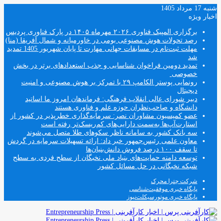
شنبه 17 مرداد 1405
اخبار ویژه
برگزاری المپیک فناوری ۲۰۲۶ مهرماه ۱۴۰۵ در پارک فناوری پردیس
رصد تحولات هوش مصنوعی بومی در خاورمیانه و شمال آفریقا (منا)
مهلت ثبت‌نام در مسابقات جهانی مهارت تا پایان شهریور 1405 تمدید
شد
تمدید دومین فراخوان شناسایی و جذب استعدادهای برتر در بخش
خصوصی
رونمایی پوستر الکامپ ۲۹ با تمرکز بر هوش مصنوعی و امنیت
دیجیتال
دبیر شورای عالی انقلاب فرهنگی: فرماندهان امروز ما اساتید
دانشگاه و صاحب‌نظران حوزه علم و فناوری هستند
عضو کمیسیون مشاوران نصر: سرمایه‌گذاری خطرپذیر در کشور از
استارت‌آپ‌ها به‌سمت دارایی‌های کم‌ریسک‌تر رفته است
سه بانک کشور به سامانه ناظر سکوهای طلا متصل می‌شوند
معاون علمی رئیس‌جمهور خبر داد: ارائه تسهیلات سرمایه در گردش
تا سقف ۱۰۰ درصد فروش دانش‌بنیان‌ها
توسعه دامنه حمایت‌های بنیاد ملی نخبگان از سطح فردی به سطح
شبکه نخبگانی در حل مسائل کشور
شرکت چترا محرک
پایگاه خبری موفقیت‌شناسی
پایگاه خبری موتورسیکلت‌نیوز