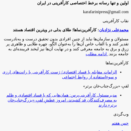
اولین و تنها رسانه برخط اختصاصی کارآفرینی در ایران
karafarinipress@gmail.com
نقاب کارآفرینی
محمدعلی نژادیان
: کارآفرین‌نماها؛ طلای بدلی در ویترین اقتصاد هستند
مسئولان و سازمان‌ها نباید از چنین افرادی بدون تحقیق درست و به‌نادرست
تقدیر کنند و با القاب خاص آ‌ن‌ها را به‌عنوان الگو، چهره طلایی و ظاهری پر
زرق و برق به جامعه معرفی کنند و در نهایت آن‌ها نیز لبخند فریبنده‌ای به
جامعه بزنند.
ادامه مطلب
کارآفرین‌نماها
الزامات مقابله با فساد اقتصادی/ ژست کارآفرینی با رانت‌های ارزی
و سوءاستفاده از روابط اجتماعی
لقبِ «بزرگ‌جناب‌خان برتر»
مدیرمسئول کارآفرینی‌پرس: همان‌هایی که با فساد اقتصادی و ظلم
به مصرف‌کنندگان قد کشیدند، امروز عطشِ لقبِ «بزرگ‌جناب‌خان
برتر» دارند
وب‌گردی
حس هفتم