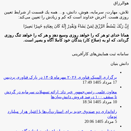
هوالرزاق
تلاش، مهارت، سرمايه، هوش، دانش، و… همه يك قسمت از شرايط تعيين
روزى هست. آخرش خداوند است كه كم و زيادش را تعيين مى‌كند:
إِنَّ رَبَّكَ يَبْسُطُ الرِّزْقَ لِمَنْ يَشَاءُ وَيَقْدِرُ إِنَّهُ كَانَ بِعِبَادِهِ خَبِيرًا بَصِيرًا
همانا خدای تو هر که را خواهد روزی وسیع دهد و هر که را خواهد تنگ روزی
گرداند، که او به (صلاح کار) بندگان خود کاملا آگاه و بصیر است.
سامانه ثبت همایش‌های کارآفرینی
دانش‌ بنیان‌
برگزاری المپیک فناوری ۲۰۲۶ مهرماه ۱۴۰۵ در پارک فناوری پردیس
17 مرداد 1405 17:49
معاون علمی رئیس‌جمهور خبر داد: ارائه تسهیلات سرمایه در گردش
تا سقف ۱۰۰ درصد فروش دانش‌بنیان‌ها
10 مرداد 1405 18:34
راه‌اندازی دو صندوق جدید برای استارت‌آپ‌ها با اعتبار هزار میلیارد
تومان
5 مرداد 1405 20:06