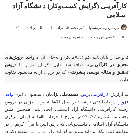
کارآفرینی (گرایش کسب‌و‌کار) دانشگاه آزاد
اسلامی
ارسال
موسس و مدیرمسئول: دکتر محمدعلی نژادیان
16 تیر 1401 01:45
ایمیل
0
خواندن این مطلب 1 دقیقه زمان میبرد
2 واحد از پایان‌نامه کم (18=2-20) و به‌جای آن 2 واحد «
روش‌های
تحقیق در کارآفرینی
» اضافه شد. قابل ذکر این درس با «
روش
تحقیق و مقاله نویسی پیشرفته
» که در ترم 1 ارائه می‌شود تفاوت
دارد.
به گزارش
کارآفرینی پرس
،
محمدعلی نژادیان
دانشجوی دکتری
واحد
قزوین
در یادداشتی نوشت: در سال 1401 تغییرات جزئی در دروس
رشته کارآفرینی دانشگاه آزاد اسلامی ایجاد شد. همچنین طبق
بخشنامه شماره 772/77/ص مورخ 1 خرداد 1400 سازمان مرکزی
دانشگاه آزاد اسلامی، دانشجویانی که درس انس با قرآن کریم را در
مقاطع قبلی نگذرانده‌اند ملزم به گذراندن این درس در مقطع دکتری