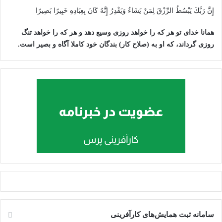
إِنَّ رَبَّكَ يَبْسُطُ الرِّزْقَ لِمَنْ يَشَاءُ وَيَقْدِرُ إِنَّهُ كَانَ بِعِبَادِهِ خَبِيرًا بَصِيرًا
همانا خدای تو هر که را خواهد روزی وسیع دهد و هر که را خواهد تنگ
روزی گرداند، که او به (صلاح کار) بندگان خود کاملا آگاه و بصیر است.
سامانه ثبت همایش‌های کارآفرینی