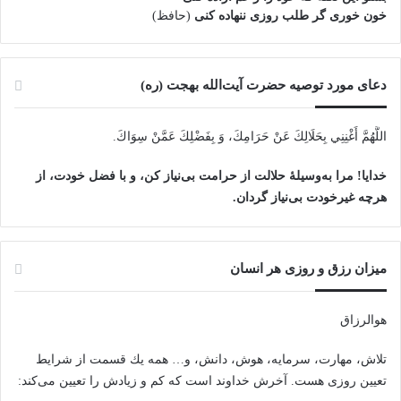
خون خوری گر طلب روزی ننهاده کنی
(حافظ)
دعای مورد توصیه حضرت آیت‌الله بهجت (ره)
اللَّهُمَّ أَغْنِنِي بِحَلَالِكَ عَنْ حَرَامِكَ، وَ بِفَضْلِكَ عَمَّنْ سِوَاكَ‏.
خدایا! مرا به‌وسیلۀ حلالت از حرامت بی‌نیاز کن، و با فضل خودت، از
هرچه غیرخودت بی‌نیاز گردان.
میزان رزق و روزی هر انسان
هوالرزاق
تلاش، مهارت، سرمايه، هوش، دانش، و… همه يك قسمت از شرايط
تعيين روزى هست. آخرش خداوند است كه كم و زيادش را تعيين مى‌كند: