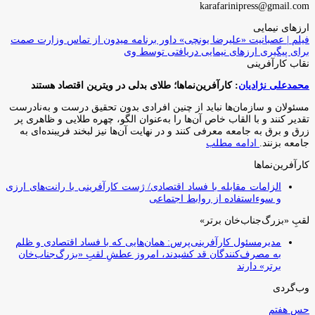
karafarinipress@gmail.com
ارزهای نیمایی
فیلم | عصبانیت «علیرضا یونچی» داور برنامه میدون از تماس وزارت صمت
برای پیگیری ارزهای نیمایی دریافتی توسط وی
نقاب کارآفرینی
محمدعلی نژادیان
: کارآفرین‌نماها؛ طلای بدلی در ویترین اقتصاد هستند
مسئولان و سازمان‌ها نباید از چنین افرادی بدون تحقیق درست و به‌نادرست
تقدیر کنند و با القاب خاص آ‌ن‌ها را به‌عنوان الگو، چهره طلایی و ظاهری پر
زرق و برق به جامعه معرفی کنند و در نهایت آن‌ها نیز لبخند فریبنده‌ای به
جامعه بزنند.
ادامه مطلب
کارآفرین‌نماها
الزامات مقابله با فساد اقتصادی/ ژست کارآفرینی با رانت‌های ارزی
و سوءاستفاده از روابط اجتماعی
لقبِ «بزرگ‌جناب‌خان برتر»
مدیرمسئول کارآفرینی‌پرس: همان‌هایی که با فساد اقتصادی و ظلم
به مصرف‌کنندگان قد کشیدند، امروز عطشِ لقبِ «بزرگ‌جناب‌خان
برتر» دارند
وب‌گردی
حس هفتم