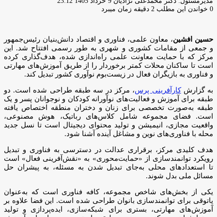
ارسال
مدیرمسئول: دکتر محمدعلی نژادیان
9 خرداد 1405 23:12
ایمیل
0
خواندن این مطلب 2 دقیقه زمان میبرد
حسین افشین
، معاون علمی، فناوری و اقتصاد دانش‌بنیان رئیس‌جمهور
و جمعی از مقامات کشوری و شهری به طور رسمی افتتاح شد. این
مرکز که با حمایت معاونت علمی راه‌اندازی شده، هدف‌گذاری کرده
است تا ساکنان محلات کمتر برخوردار را از طریق آموزش‌های مهارتی
و فناوری به بازیگران فعال در زیست‌بوم نوآوری کشور تبدیل کند.
به گزارش
کارآفرینی پرس
، مرکز در سه طبقه طراحی شده است. دو
طبقه برای آموزش و فعالیت‌های نوآورانه کودکان و نوجوانان پسر و یک
طبقه به‌صورت تخصصی برای زنان و دختران منطقه اختصاص یافته
است. فضای مجموعه شامل کلاس‌های رباتیک، هوش مصنوعی،
واقعیت مجازی، انیمیشن و تولید محتوای دیجیتال است تا نسل جدید
محله با فناوری‌های نوین و مشاغل آینده آشنا شود.
هدف کلیدی مرکز، برقراری عدالت در دسترسی به فناوری و تبدیل
رویکرد توانمندسازی از «حمایت‌محوری» به «نقش‌آفرینی فعال» است
تا استعدادهای محلی به‌جای تبدیل شدن به مسئله، به پیشران حل
مسائل ملی بدل شوند.
یکی از بخش‌های شاخص مجموعه، کافه فناوری است که به‌عنوان
پاتوقی برای توانمندسازی بانوان طراحی شده است. این فضا علاوه بر
آموزش‌های مهارتی، بستری برای شبکه‌سازی، ایده‌پردازی و تولید