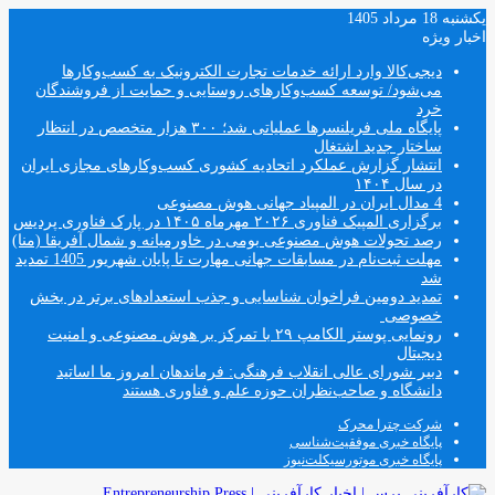
یکشنبه 18 مرداد 1405
اخبار ویژه
دیجی‌کالا وارد ارائه خدمات تجارت الکترونیک به کسب‌وکارها
می‌شود/ توسعه کسب‌وکارهای روستایی و حمایت از فروشندگان
خرد
پایگاه ملی فریلنسرها عملیاتی شد؛ ۳۰۰ هزار متخصص در انتظار
ساختار جدید اشتغال
انتشار گزارش عملکرد اتحادیه کشوری کسب‌وکارهای مجازی ایران
در سال ۱۴۰۴
4 مدال ایران در المپیاد جهانی هوش مصنوعی
برگزاری المپیک فناوری ۲۰۲۶ مهرماه ۱۴۰۵ در پارک فناوری پردیس
رصد تحولات هوش مصنوعی بومی در خاورمیانه و شمال آفریقا (منا)
مهلت ثبت‌نام در مسابقات جهانی مهارت تا پایان شهریور 1405 تمدید
شد
تمدید دومین فراخوان شناسایی و جذب استعدادهای برتر در بخش
خصوصی
رونمایی پوستر الکامپ ۲۹ با تمرکز بر هوش مصنوعی و امنیت
دیجیتال
دبیر شورای عالی انقلاب فرهنگی: فرماندهان امروز ما اساتید
دانشگاه و صاحب‌نظران حوزه علم و فناوری هستند
شرکت چترا محرک
پایگاه خبری موفقیت‌شناسی
پایگاه خبری موتورسیکلت‌نیوز