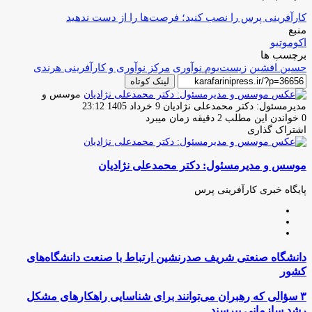
کارآفرینی پرس را نصب کنید؛ فرصت‌ها را از دست ندهید
منبع
اکوموتیو
برچسب ها
حسین افشین
زیست‌بوم نوآوری
مرکز نوآوری و کارآفرینی هرندی
لینک کوتاه
موسس و
ارسال
مدیرمسئول: دکتر محمدعلی نژادیان
9 خرداد 1405 23:12
ایمیل
0
خواندن این مطلب 2 دقیقه زمان میبرد
اشتراک گذاری
چاپ
فیس
توئیتر
واتس
تلگرام
لینکدین
اشتراک
(X)
آپ
بوک
گذاری
موسس و مدیرمسئول: دکتر محمدعلی نژادیان
از
طریق
ایمیل
پایگاه خبری کارآفرینی پرس
وبسایت
لینکدین
اینستاگرام
دانشگاه
دانشگاه صنعتی شریف صدرنشین ارتباط با صنعت دانشگاه‌های
صنعتی
کشور
شریف
صدرنشین
۳
۳ سؤالی که رهبران می‌توانند برای شناسایی راهکارهای مشکل
ارتباط
سؤالی
رشد سازمانی بپرسند