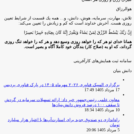
هوالرزاق
تلاش، مهارت، سرمايه، هوش، دانش، و… همه يك قسمت از شرايط تعيين
روزى هست. آخرش خداوند است كه كم و زيادش را تعيين مى‌كند:
إِنَّ رَبَّكَ يَبْسُطُ الرِّزْقَ لِمَنْ يَشَاءُ وَيَقْدِرُ إِنَّهُ كَانَ بِعِبَادِهِ خَبِيرًا بَصِيرًا
همانا خدای تو هر که را خواهد روزی وسیع دهد و هر که را خواهد تنگ روزی
گرداند، که او به (صلاح کار) بندگان خود کاملا آگاه و بصیر است.
سامانه ثبت همایش‌های کارآفرینی
دانش‌ بنیان‌
برگزاری المپیک فناوری ۲۰۲۶ مهرماه ۱۴۰۵ در پارک فناوری پردیس
17 مرداد 1405 17:49
معاون علمی رئیس‌جمهور خبر داد: ارائه تسهیلات سرمایه در گردش
تا سقف ۱۰۰ درصد فروش دانش‌بنیان‌ها
10 مرداد 1405 18:34
راه‌اندازی دو صندوق جدید برای استارت‌آپ‌ها با اعتبار هزار میلیارد
تومان
5 مرداد 1405 20:06