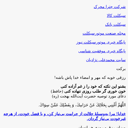
شرکت چترا محرک
سیکلت کالا
سیکلت بانک
مجله صنعت موتورسیکلت
پایگاه خبری موتورسیکلت نیوز
پایگاه خبری موفقیت شناسی
سایت محمدعلی نژادیان
برکت
رزقی خوبه كه مهر و امضاء خدا پاش باشه!
بشنو این نکته که خود را ز غم آزاده کنی
خون خوری گر طلب روزی ننهاده کنی
(حافظ)
دعای مورد توصیه حضرت آیت‌الله بهجت (ره)
اللَّهُمَّ أَغْنِنِي بِحَلَالِكَ عَنْ حَرَامِكَ، وَ بِفَضْلِكَ عَمَّنْ سِوَاكَ‏.
خدایا! مرا به‌وسیلۀ حلالت از حرامت بی‌نیاز کن، و با فضل خودت، از هرچه
غیرخودت بی‌نیاز گردان.
میزان رزق و روزی هر انسان