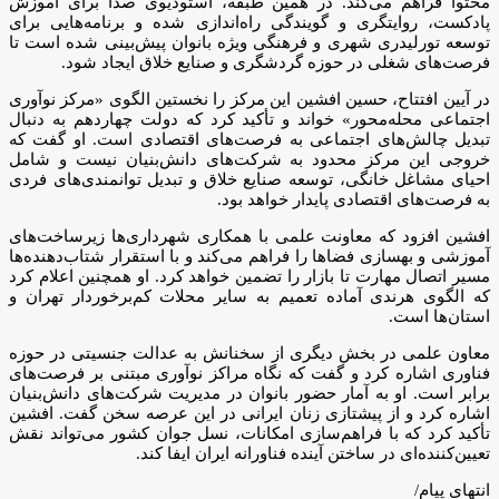
محتوا فراهم می‌کند. در همین طبقه، استودیوی صدا برای آموزش
پادکست، روایتگری و گویندگی راه‌اندازی شده و برنامه‌هایی برای
توسعه تورلیدری شهری و فرهنگی ویژه بانوان پیش‌بینی شده است تا
فرصت‌های شغلی در حوزه گردشگری و صنایع خلاق ایجاد شود.
در آیین افتتاح، حسین افشین این مرکز را نخستین الگوی «مرکز نوآوری
اجتماعی محله‌محور» خواند و تأکید کرد که دولت چهاردهم به دنبال
تبدیل چالش‌های اجتماعی به فرصت‌های اقتصادی است. او گفت که
خروجی این مرکز محدود به شرکت‌های دانش‌بنیان نیست و شامل
احیای مشاغل خانگی، توسعه صنایع خلاق و تبدیل توانمندی‌های فردی
به فرصت‌های اقتصادی پایدار خواهد بود.
افشین افزود که معاونت علمی با همکاری شهرداری‌ها زیرساخت‌های
آموزشی و بهسازی فضاها را فراهم می‌کند و با استقرار شتاب‌دهنده‌ها
مسیر اتصال مهارت تا بازار را تضمین خواهد کرد. او همچنین اعلام کرد
که الگوی هرندی آماده تعمیم به سایر محلات کم‌برخوردار تهران و
استان‌ها است.
معاون علمی در بخش دیگری از سخنانش به عدالت جنسیتی در حوزه
فناوری اشاره کرد و گفت که نگاه مراکز نوآوری مبتنی بر فرصت‌های
برابر است. او به آمار حضور بانوان در مدیریت شرکت‌های دانش‌بنیان
اشاره کرد و از پیشتازی زنان ایرانی در این عرصه سخن گفت. افشین
تأکید کرد که با فراهم‌سازی امکانات، نسل جوان کشور می‌تواند نقش
تعیین‌کننده‌ای در ساختن آینده فناورانه ایران ایفا کند.
انتهای پیام/