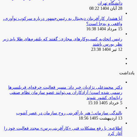
دانشگاه تهران
28 آبان 1404 08:22
آیا هشدار کارآفرینان دیجیتال به رئیس‌جمهور درباره سرکوب نوآوری،
واقعی و به‌جا است؟
15 مرداد 1404 16:38
‏رئیس اتحادیه کسب‌وکارهای مجازی: گفتند که پلتفرم‌های طلا باید زیر
نظر بورس باشند
12 تیر 1404 23:38
صفحه
صفحه
قبلی
بعدی
یادداشت
دکتر محمدعلی نژادیان خبر داد: مسیر فعالیت حرفه‌ای فریلنسرها
رسمی شده است/ آزادکاران می‌توانند عضو سازمان نظام صنفی
رایانه‌ای کشور شوند
5 خرداد 1405 15:10
بالندگی سازمانی؛ هنر بازآفرینی روح سازمان در عصر آشوب
13 اردیبهشت 1405 18:56
اطلاعیه: با رفع مشکلات فنی «کارآفرینی‌پرس» مجدد فعالیت خود را
آغاز کرد