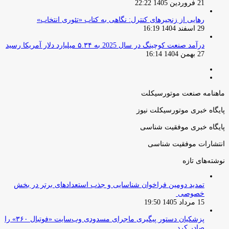
21 فروردین 1405 22:22
رهایی از زنجیرهای کنترل: نگاهی به کتاب «تئوری انتخاب»
29 اسفند 1404 16:19
درآمد صنعت کوچینگ در سال 2025 به ۵.۳۴ میلیارد دلار آمریکا رسید
27 بهمن 1404 16:14
صفحه
صفحه
قبلی
بعدی
ماهنامه صنعت موتورسیکلت
پایگاه خبری موتورسیکلت نیوز
پایگاه خبری موفقیت شناسی
انتشارات موفقیت شناسی
نوشته‌های تازه
تمدید دومین فراخوان شناسایی و جذب استعدادهای برتر در بخش
خصوصی
15 مرداد 1405 19:50
پزشکیان دستور پیگیری ماجرای مسدودی وب‌سایت «فوتبال ۳۶۰» را
صادر کرد