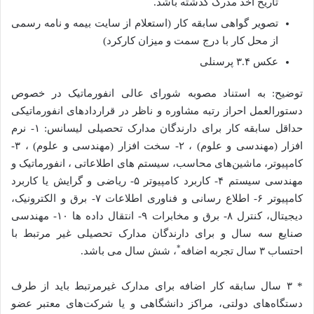
تاریخ اخذ مدرک گذشته باشد.
تصویر گواهی سابقه کار (استعلام از سایت بیمه و نامه رسمی
از محل کار با درج سمت و میزان کارکرد)
عکس ۳.۴ پرسنلی
توضیح: به استناد مصوبه شورای عالی انفورماتیک در خصوص
دستورالعمل احراز رتبه مشاوره و ناظر در قراردادهای انفورماتیکی
حداقل سابقه کار برای دارندگان مدارک تحصیلی لیسانس: ۱- نرم
افزار (مهندسی و علوم) ، ۲- سخت افزار (مهندسی و علوم) ، ۳-
کامپیوتر، ماشینهای محاسب، سیستم های اطلاعاتی ، انفورماتیک و
مهندسی سیستم ۴- کاربرد کامپیوتر ۵- ریاضی و گرایش یا کاربرد
کامپیوتر ۶- اطلاع رسانی و فناوری اطلاعات ۷- برق و الکترونیک،
دیجیتال، کنترل ۸- برق و مخابرات ۹- انتقال داده ها ۱۰- مهندسی
صنایع سه سال و برای دارندگان مدارک تحصیلی غیر مرتبط با
*
احتساب ۳ سال تجربه اضافه
، شش سال می باشد.
* ۳ سال سابقه کار اضافه برای مدارک غیرمرتبط باید از طرف
دستگاه‌های دولتی، مراکز دانشگاهی و یا شرکت‌های معتبر عضو