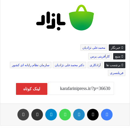
خبرنگار
محمدعلی نژادیان
منبع
کارآفرینی پرس
برچسب ها
آزادکاری
دکتر محمدعلی نژادیان
سازمان نظام رایانه ای کشور
فریلنسری
لینک کوتاه
فیس بوک
توئیتر (X)
لینکدین
واتس آپ
تلگرام
اشتراک گذاری از طریق ایمیل
چاپ