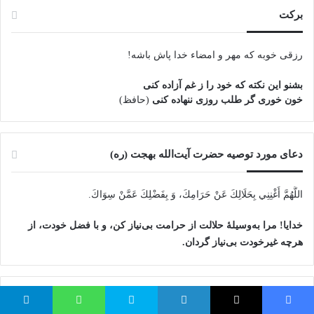
برکت
رزقی خوبه كه مهر و امضاء خدا پاش باشه!
بشنو این نکته که خود را ز غم آزاده کنی
خون خوری گر طلب روزی ننهاده کنی
(حافظ)
دعای مورد توصیه حضرت آیت‌الله بهجت (ره)
اللَّهُمَّ أَغْنِنِي بِحَلَالِكَ عَنْ حَرَامِكَ، وَ بِفَضْلِكَ عَمَّنْ سِوَاكَ‏.
خدایا! مرا به‌وسیلۀ حلالت از حرامت بی‌نیاز کن، و با فضل خودت، از
هرچه غیرخودت بی‌نیاز گردان.
میزان رزق و روزی هر انسان
یس بوک
توئیتر (X)
لینکدین
اسکایپ
واتس آپ
تلگرام