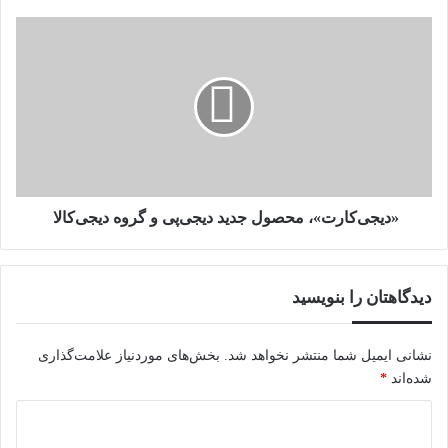
مدیرعامل
«برکت»
«دیجی‌کارت»،
خبر
محصول
از
جدید
تخصیص
دیجی‌پی
خط
و
اعتباری
گروه
۱۵
دیجی‌کالا
هزار
میلیارد
ریالی
«دیجی‌کارت»، محصول جدید دیجی‌پی و گروه دیجی‌کالا
به
دانش‌بنیان‌ها
داد
دیدگاهتان را بنویسید
نشانی ایمیل شما منتشر نخواهد شد.
بخش‌های موردنیاز علامت‌گذاری
شده‌اند
*
د
ی