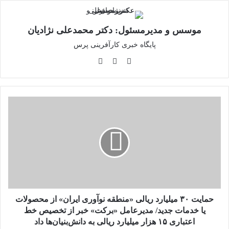
موسس و مدیرمسئول: دکتر محمدعلی نژادیان
پایگاه خبری کارآفرینی پرس
وبسایت
لینکدین
اینستاگرام
حمایت
۳۰
میلیارد
ریالی
«منطقه
نوآوری
ایران»
از
محصولات
یا
حمایت ۳۰ میلیارد ریالی «منطقه نوآوری ایران» از محصولات
خدمات
یا خدمات جدید/ مدیرعامل «برکت» خبر از تخصیص خط
جدید/
اعتباری ۱۵ هزار میلیارد ریالی به دانش‌بنیان‌ها داد