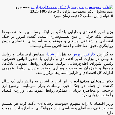
موسس و
ارسال
مدیرمسئول: دکتر محمدعلی نژادیان
3 خرداد 1405 23:20
ایمیل
0
خواندن این مطلب 2 دقیقه زمان میبرد
وزیر امور اقتصادی و دارایی با تأکید بر اینکه رسانه پیوست تصمیم‌ها
نیست بلکه جزئی از متن تصمیم‌سازی است، گفت: امروز در جنگ
اقتصادی و شناختی هستیم و موفقیت سیاست‌های اقتصادی بدون
روایتگری دقیق، صادقانه و اعتمادآفرین ممکن نیست.
به گزارش
کارآفرین پرس
به نقل از
شادا
، همایش ارتباطات و روابط
عمومی در وزارت امور اقتصادی و دارایی با حضور
الیاس حضرتی
،
رئیس شورای اطلاع‌رسانی دولت، مدیران روابط عمومی بانک‌ها،
بیمه‌ها و همزمان به صورت وبیناری حضور مدیران روابط عمومی
ادارات کل اقتصادی و دارایی استان‌ها برگزار شد.
دکتر
سیدعلی مدنی‌زاده
در این آیین با اشاره به چالش‌های یک سال
گذشته از جمله دو جنگ اخیر، نوسانات بازار سرمایه، موضوع ارز
ترجیحی و محاصره دریایی، عملکرد روابط عمومی‌های وزارت اقتصاد
را مثبت ارزیابی کرد.
وزیر اقتصاد با ارایه مفهوم «پیوست رسانه‌ای» تأکید کرد: هر تصمیم
سه بعد فنی، رسانه‌ای و سیاسی دارد و روایتگری به اندازه اجرا اهمیت
دارد.