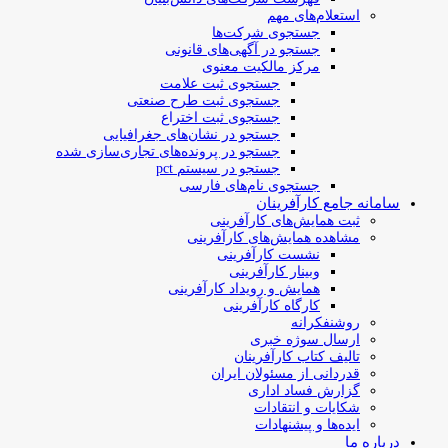
استعلام‌های مهم
جستجوی شرکت‌ها
جستجو در آگهی‌های قانونی
مرکز مالکیت معنوی
جستجوی ثبت علامت
جستجوی ثبت طرح صنعتی
جستجوی ثبت اختراع
جستجو در نشان‌های جغرافیایی
جستجو در پرونده‌های تجاری‌سازی شده
جستجو در سیستم pct
جستجوی نام‌های فارسی
سامانه جامع کارآفرینان
ثبت همایش‌های کارآفرینی
مشاهده همایش‌های کارآفرینی
نشست کارآفرینی
وبینار کارآفرینی
همایش و رویداد کارآفرینی
کارگاه کارآفرینی
روشنفکرانه
ارسال سوژه‌ خبری
تالیف کتاب کارآفرینان
قدردانی از مسئولان ایران
گزارش فساد اداری
شکایات و انتقادات
ایده‌ها و پیشنهادات
درباره ما