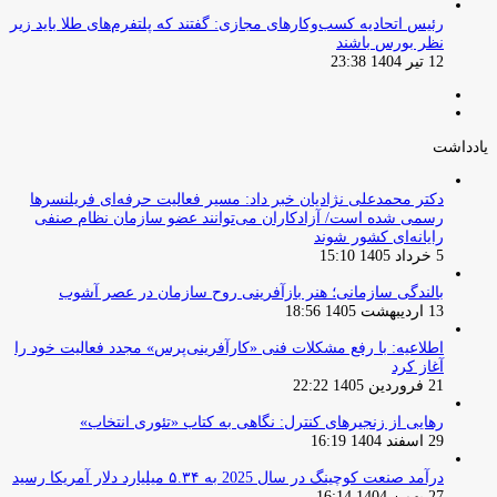
‏رئیس اتحادیه کسب‌وکارهای مجازی: گفتند که پلتفرم‌های طلا باید زیر
نظر بورس باشند
12 تیر 1404 23:38
صفحه
صفحه
قبلی
بعدی
یادداشت
دکتر محمدعلی نژادیان خبر داد: مسیر فعالیت حرفه‌ای فریلنسرها
رسمی شده است/ آزادکاران می‌توانند عضو سازمان نظام صنفی
رایانه‌ای کشور شوند
5 خرداد 1405 15:10
بالندگی سازمانی؛ هنر بازآفرینی روح سازمان در عصر آشوب
13 اردیبهشت 1405 18:56
اطلاعیه: با رفع مشکلات فنی «کارآفرینی‌پرس» مجدد فعالیت خود را
آغاز کرد
21 فروردین 1405 22:22
رهایی از زنجیرهای کنترل: نگاهی به کتاب «تئوری انتخاب»
29 اسفند 1404 16:19
درآمد صنعت کوچینگ در سال 2025 به ۵.۳۴ میلیارد دلار آمریکا رسید
27 بهمن 1404 16:14