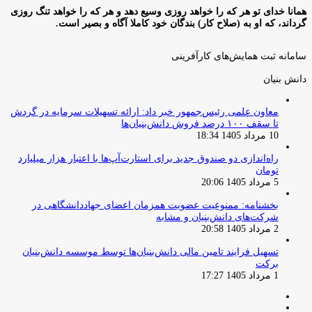
همانا خدای تو هر که را خواهد روزی وسیع دهد و هر که را خواهد تنگ روزی
گرداند، که او به (صلاح کار) بندگان خود کاملا آگاه و بصیر است.
سامانه ثبت همایش‌های کارآفرینی
دانش‌ بنیان‌
معاون علمی رئیس‌جمهور خبر داد: ارائه تسهیلات سرمایه در گردش
تا سقف ۱۰۰ درصد فروش دانش‌بنیان‌ها
10 مرداد 1405 18:34
راه‌اندازی دو صندوق جدید برای استارت‌آپ‌ها با اعتبار هزار میلیارد
تومان
5 مرداد 1405 20:06
بخشنامه: ممنوعیت عضویت همزمان اعضای جهاددانشگاهی در
شرکت‌های دانش‌بنیان و مشابه
2 مرداد 1405 20:58
تسهیل فرایند تامین مالی دانش‌بنیان‌ها توسط موسسه دانش‌بنیان
برکت
1 مرداد 1405 17:27
صفحه
صفحه
قبلی