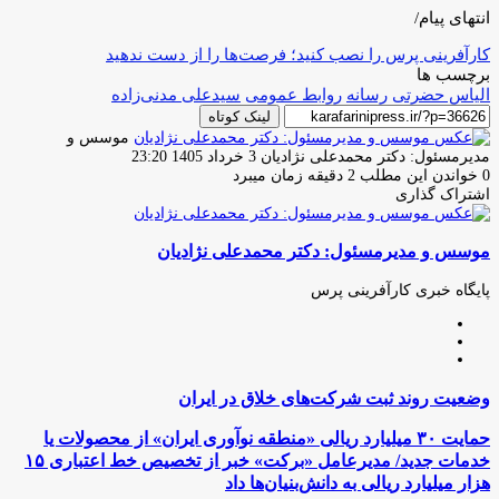
انتهای پیام/
کارآفرینی پرس را نصب کنید؛ فرصت‌ها را از دست ندهید
برچسب ها
الیاس حضرتی
رسانه
روابط عمومی
سیدعلی مدنی‌زاده
لینک کوتاه
موسس و
ارسال
مدیرمسئول: دکتر محمدعلی نژادیان
3 خرداد 1405 23:20
ایمیل
0
خواندن این مطلب 2 دقیقه زمان میبرد
اشتراک گذاری
چاپ
فیس
توئیتر
واتس
تلگرام
لینکدین
اشتراک
(X)
آپ
بوک
گذاری
موسس و مدیرمسئول: دکتر محمدعلی نژادیان
از
طریق
ایمیل
پایگاه خبری کارآفرینی پرس
وبسایت
لینکدین
اینستاگرام
وضعیت
وضعیت روند ثبت شرکت‌های خلاق در ایران
روند
ثبت
حمایت
حمایت ۳۰ میلیارد ریالی «منطقه نوآوری ایران» از محصولات یا
شرکت‌های
۳۰
خدمات جدید/ مدیرعامل «برکت» خبر از تخصیص خط اعتباری ۱۵
خلاق
میلیارد
هزار میلیارد ریالی به دانش‌بنیان‌ها داد
در
ریالی