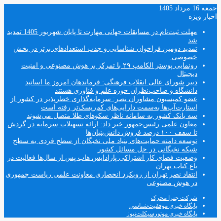
جمعه 16 مرداد 1405
اخبار ویژه
مهلت ثبت‌نام در مسابقات جهانی مهارت تا پایان شهریور 1405 تمدید
شد
تمدید دومین فراخوان شناسایی و جذب استعدادهای برتر در بخش
خصوصی
رونمایی پوستر الکامپ ۲۹ با تمرکز بر هوش مصنوعی و امنیت
دیجیتال
دبیر شورای عالی انقلاب فرهنگی: فرماندهان امروز ما اساتید
دانشگاه و صاحب‌نظران حوزه علم و فناوری هستند
عضو کمیسیون مشاوران نصر: سرمایه‌گذاری خطرپذیر در کشور از
استارت‌آپ‌ها به‌سمت دارایی‌های کم‌ریسک‌تر رفته است
سه بانک کشور به سامانه ناظر سکوهای طلا متصل می‌شوند
معاون علمی رئیس‌جمهور خبر داد: ارائه تسهیلات سرمایه در گردش
تا سقف ۱۰۰ درصد فروش دانش‌بنیان‌ها
توسعه دامنه حمایت‌های بنیاد ملی نخبگان از سطح فردی به سطح
شبکه نخبگانی در حل مسائل کشور
وضعیت فضای کار اشتراکی پارادایس هاب پس از سال‌ها فعالیت در
باغ کتاب تهران
انتقاد نصر تهران از رویکرد انحصاری معاونت علمی ریاست جمهوری
در هوش مصنوعی
شرکت چترا محرک
پایگاه خبری موفقیت‌شناسی
پایگاه خبری موتورسیکلت‌نیوز