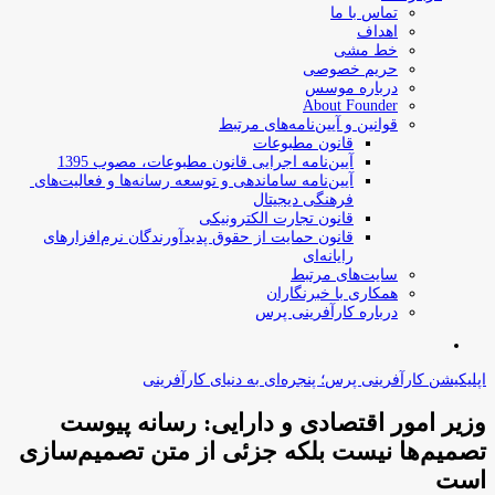
تماس با ما
اهداف
خط مشی
حریم خصوصی
درباره موسس
About Founder
قوانین و آیین‌نامه‌های مرتبط
‌قانون مطبوعات
آیین‌نامه اجرایی قانون مطبوعات، مصوب 1395
آیین‌نامه سامان­دهی و توسعه رسانه­‌ها و فعالیت‌­های
فرهنگی دیجیتال
قانون تجارت الکترونیکی
قانون حمایت از حقوق پدیدآورندگان نرم‌افزارهای
رایانه‌ای
سایت‌های مرتبط
همکاری با خبرنگاران
درباره کارآفرینی پرس
جستجو
برای
اپلیکیشن کارآفرینی پرس؛ پنجره‌ای به دنیای کارآفرینی
وزیر امور اقتصادی و دارایی: رسانه پیوست
تصمیم‌ها نیست بلکه جزئی از متن تصمیم‌سازی
است