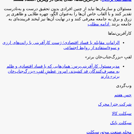
مسئولان و سازمان‌ها نباید از چنین افرادی بدون تحقیق درست و به‌نادرست
تقدیر کنند و با القاب خاص آ‌ن‌ها را به‌عنوان الگو، چهره طلایی و ظاهری پر
زرق و برق به جامعه معرفی کنند و در نهایت آن‌ها نیز لبخند فریبنده‌ای به
جامعه بزنند.
ادامه مطلب
کارآفرین‌نماها
الزامات مقابله با فساد اقتصادی/ ژست کارآفرینی با رانت‌های ارزی
و سوءاستفاده از روابط اجتماعی
لقبِ «بزرگ‌جناب‌خان برتر»
مدیرمسئول کارآفرینی‌پرس: همان‌هایی که با فساد اقتصادی و ظلم
به مصرف‌کنندگان قد کشیدند، امروز عطشِ لقبِ «بزرگ‌جناب‌خان
برتر» دارند
وب‌گردی
حس هفتم
شرکت چترا محرک
سیکلت کالا
سیکلت بانک
مجله صنعت موتورسیکلت