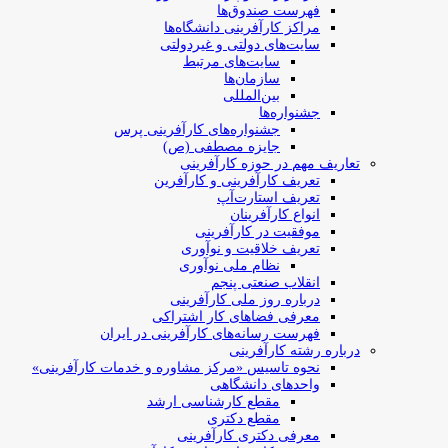
فهرست صندوق‌ها
مراکز کارآفرینی دانشگاه‌ها
سایت‌های دولتی و غیردولتی
سایت‌های مرتبط
سازمان‌ها
بین‌المللی
جشنواره‌ها
جشنواره‌های کارآفرینی‌ پرس
جایزه مصطفی (ص)
تعاریف مهم در حوزه کارآفرینی
تعریف کارآفرینی و کارآفرین
تعریف استارت‌آپ
انواع کارآفرینان
موفقیت در کارآفرینی
تعریف خلاقیت و نوآوری
نظام ملی نوآوری
انقلاب صنعتی پنجم
درباره روز ملی کارآفرینی
معرفی فضاهای کار اشتراکی
فهرست رسانه‌های کارآفرینی در ایران
درباره رشته کارآفرینی
نحوه تاسیس «مرکز مشاوره و خدمات کارآفرینی»
واحدهای دانشگاهی
مقطع کارشناسی ارشد
مقطع دکتری
معرفی دکتری کارآفرینی