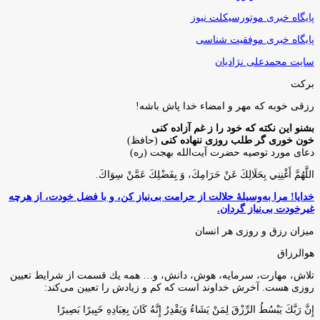
پایگاه خبری موتورسیکلت نیوز
پایگاه خبری موفقیت شناسی
سایت محمدعلی نژادیان
برکت
رزقی خوبه كه مهر و امضاء خدا پاش باشه!
بشنو این نکته که خود را ز غم آزاده کنی
خون خوری گر طلب روزی ننهاده کنی
(حافظ)
دعای مورد توصیه حضرت آیت‌الله بهجت (ره)
اللَّهُمَّ أَغْنِنِي بِحَلَالِكَ عَنْ حَرَامِكَ، وَ بِفَضْلِكَ عَمَّنْ سِوَاكَ‏.
خدایا! مرا به‌وسیلۀ حلالت از حرامت بی‌نیاز کن، و با فضل خودت، از هرچه
غیرخودت بی‌نیاز گردان.
میزان رزق و روزی هر انسان
هوالرزاق
تلاش، مهارت، سرمايه، هوش، دانش، و… همه يك قسمت از شرايط تعيين
روزى هست. آخرش خداوند است كه كم و زيادش را تعيين مى‌كند:
إِنَّ رَبَّكَ يَبْسُطُ الرِّزْقَ لِمَنْ يَشَاءُ وَيَقْدِرُ إِنَّهُ كَانَ بِعِبَادِهِ خَبِيرًا بَصِيرًا