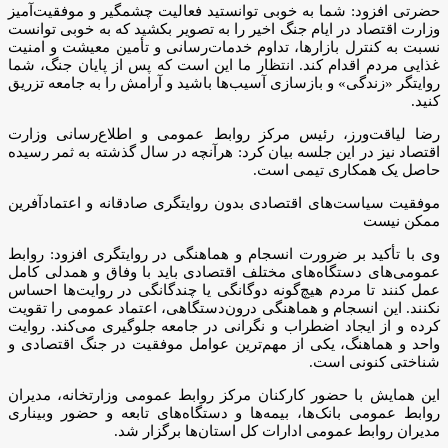
حضرتی افزود: شما به خوبی توانستید فعالیت چشمگیر و موفقیت‌آمیز
وزارت اقتصاد در ایام جنگ اخیر را به تصویر بکشید که به خوبی توانست
نسبت به کنترل بازارها، تداوم خدمات‌رسانی و تأمین معیشت و امنیت
غذایی مردم اقدام کند. انتظار ما این است که پس از پایان جنگ، شما
روایتگر «زندگی» و بازسازی آسیب‌ها باشید و آرامش را به جامعه تزریق
کنید.
رضا لیاقت‌ورز، رئیس مرکز روابط عمومی و اطلاع‌رسانی وزارت
اقتصاد نیز در این جلسه بیان کرد: هرآنچه در سال گذشته به ثمر رسیده
حاصل یک همکاری تیمی است.
موفقیت سیاست‌های اقتصادی بدون روایتگری صادقانه و اعتمادآفرین
ممکن نیست
وی با تأکید بر ضرورت انسجام و هماهنگی در روایتگری افزود: روابط
عمومی‌های دستگاه‌های مختلف اقتصادی باید با وفاق و همدلی کامل
عمل کنند تا مردم هیچ‌گونه دوگانگی یا چندگانگی در روایت‌ها احساس
نکنند. این انسجام و هماهنگی درون‌دستگاهی، اعتماد عمومی را تقویت
کرده و از ایجاد اضطراب و نگرانی در جامعه جلوگیری می‌کند. روایت
واحد و هماهنگ، یکی از مهم‌ترین عوامل موفقیت در جنگ اقتصادی و
شناختی کنونی است.
این همایش با حضور کارکنان مرکز روابط عمومی وزارتخانه، مدیران
روابط عمومی بانک‌ها، بیمه‌ها و دستگاه‌های تابعه و حضور وبیناری
مدیران روابط عمومی ادارات کل استان‌ها برگزار شد.