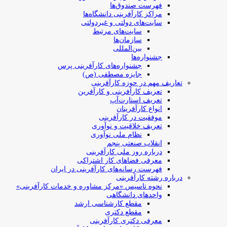
فهرست صندوق‌ها
مراکز کارآفرینی دانشگاه‌ها
سایت‌های دولتی و غیردولتی
سایت‌های مرتبط
سازمان‌ها
بین‌المللی
جشنواره‌ها
جشنواره‌های کارآفرینی‌ پرس
جایزه مصطفی (ص)
تعاریف مهم در حوزه کارآفرینی
تعریف کارآفرینی و کارآفرین
تعریف استارت‌آپ
انواع کارآفرینان
موفقیت در کارآفرینی
تعریف خلاقیت و نوآوری
نظام ملی نوآوری
انقلاب صنعتی پنجم
درباره روز ملی کارآفرینی
معرفی فضاهای کار اشتراکی
فهرست رسانه‌های کارآفرینی در ایران
درباره رشته کارآفرینی
نحوه تاسیس «مرکز مشاوره و خدمات کارآفرینی»
واحدهای دانشگاهی
مقطع کارشناسی ارشد
مقطع دکتری
معرفی دکتری کارآفرینی