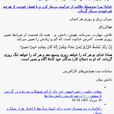
خدایا! مرا به‌وسیلۀ حلالت از حرامت بی‌نیاز کن، و با فضل خودت، از هرچه
غیرخودت بی‌نیاز گردان.
میزان رزق و روزی هر انسان
هوالرزاق
تلاش، مهارت، سرمايه، هوش، دانش، و… همه يك قسمت از شرايط تعيين
روزى هست. آخرش خداوند است كه كم و زيادش را تعيين مى‌كند:
إِنَّ رَبَّكَ يَبْسُطُ الرِّزْقَ لِمَنْ يَشَاءُ وَيَقْدِرُ إِنَّهُ كَانَ بِعِبَادِهِ خَبِيرًا بَصِيرًا
همانا خدای تو هر که را خواهد روزی وسیع دهد و هر که را خواهد تنگ روزی
گرداند، که او به (صلاح کار) بندگان خود کاملا آگاه و بصیر است.
سامانه ثبت همایش‌های کارآفرینی
دانش‌ بنیان‌
معاون علمی رئیس‌جمهور خبر داد: ارائه تسهیلات سرمایه در گردش
تا سقف ۱۰۰ درصد فروش دانش‌بنیان‌ها
10 مرداد 1405 18:34
راه‌اندازی دو صندوق جدید برای استارت‌آپ‌ها با اعتبار هزار میلیارد
تومان