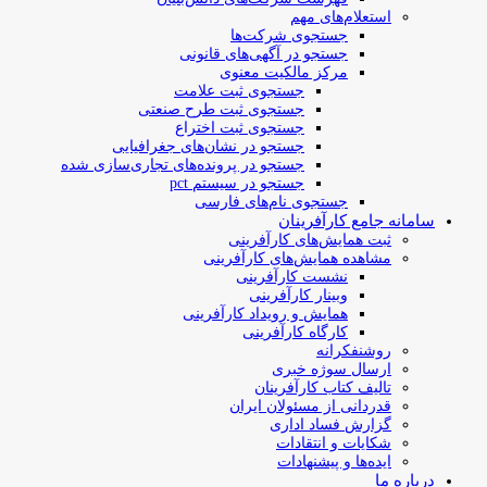
استعلام‌های مهم
جستجوی شرکت‌ها
جستجو در آگهی‌های قانونی
مرکز مالکیت معنوی
جستجوی ثبت علامت
جستجوی ثبت طرح صنعتی
جستجوی ثبت اختراع
جستجو در نشان‌های جغرافیایی
جستجو در پرونده‌های تجاری‌سازی شده
جستجو در سیستم pct
جستجوی نام‌های فارسی
سامانه جامع کارآفرینان
ثبت همایش‌های کارآفرینی
مشاهده همایش‌های کارآفرینی
نشست کارآفرینی
وبینار کارآفرینی
همایش و رویداد کارآفرینی
کارگاه کارآفرینی
روشنفکرانه
ارسال سوژه‌ خبری
تالیف کتاب کارآفرینان
قدردانی از مسئولان ایران
گزارش فساد اداری
شکایات و انتقادات
ایده‌ها و پیشنهادات
درباره ما