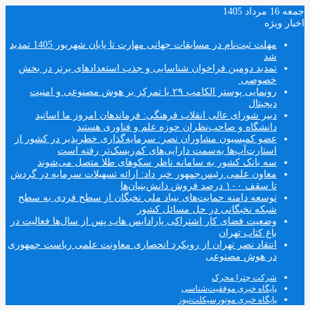
جمعه 16 مرداد 1405
اخبار ویژه
مهلت ثبت‌نام در مسابقات جهانی مهارت تا پایان شهریور 1405 تمدید
شد
تمدید دومین فراخوان شناسایی و جذب استعدادهای برتر در بخش
خصوصی
رونمایی پوستر الکامپ ۲۹ با تمرکز بر هوش مصنوعی و امنیت
دیجیتال
دبیر شورای عالی انقلاب فرهنگی: فرماندهان امروز ما اساتید
دانشگاه و صاحب‌نظران حوزه علم و فناوری هستند
عضو کمیسیون مشاوران نصر: سرمایه‌گذاری خطرپذیر در کشور از
استارت‌آپ‌ها به‌سمت دارایی‌های کم‌ریسک‌تر رفته است
سه بانک کشور به سامانه ناظر سکوهای طلا متصل می‌شوند
معاون علمی رئیس‌جمهور خبر داد: ارائه تسهیلات سرمایه در گردش
تا سقف ۱۰۰ درصد فروش دانش‌بنیان‌ها
توسعه دامنه حمایت‌های بنیاد ملی نخبگان از سطح فردی به سطح
شبکه نخبگانی در حل مسائل کشور
وضعیت فضای کار اشتراکی پارادایس هاب پس از سال‌ها فعالیت در
باغ کتاب تهران
انتقاد نصر تهران از رویکرد انحصاری معاونت علمی ریاست جمهوری
در هوش مصنوعی
شرکت چترا محرک
پایگاه خبری موفقیت‌شناسی
پایگاه خبری موتورسیکلت‌نیوز