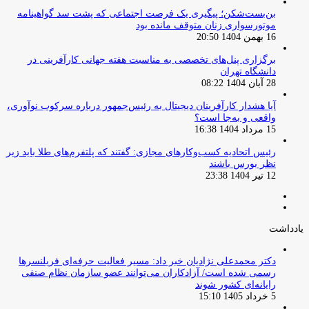
بن‌بست‌شکن؛ پیگیری یک فرصت اجتماعی که پشت سد گواهینامه
موتورسواری زنان متوقف مانده بود
16 بهمن 1404 20:50
برگزاری پنل‌های تخصصی به مناسبت هفته جهانی کارآفرینی در
دانشگاه تهران
28 آبان 1404 08:22
آیا هشدار کارآفرینان دیجیتال به رئیس‌جمهور درباره سرکوب نوآوری،
واقعی و به‌جا است؟
15 مرداد 1404 16:38
‏رئیس اتحادیه کسب‌وکارهای مجازی: گفتند که پلتفرم‌های طلا باید زیر
نظر بورس باشند
12 تیر 1404 23:38
صفحه
صفحه
قبلی
بعدی
یادداشت
دکتر محمدعلی نژادیان خبر داد: مسیر فعالیت حرفه‌ای فریلنسرها
رسمی شده است/ آزادکاران می‌توانند عضو سازمان نظام صنفی
رایانه‌ای کشور شوند
5 خرداد 1405 15:10