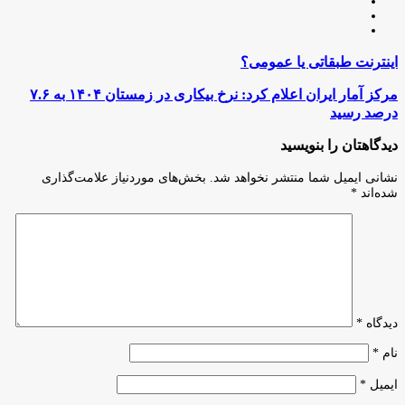
وبسایت
لینکدین
اینستاگرام
اینترنت
اینترنت طبقاتی یا عمومی؟
طبقاتی
یا
مرکز
مرکز آمار ایران اعلام کرد: نرخ بیکاری در زمستان ۱۴۰۴ به ۷.۶
عمومی؟
آمار
درصد رسید
ایران
اعلام
دیدگاهتان را بنویسید
کرد:
نرخ
نشانی ایمیل شما منتشر نخواهد شد.
بخش‌های موردنیاز علامت‌گذاری
بیکاری
شده‌اند
*
در
زمستان
۱۴۰۴
به
۷.۶
درصد
رسید
دیدگاه
*
نام
*
ایمیل
*