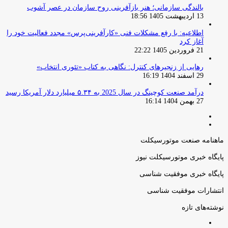
بالندگی سازمانی؛ هنر بازآفرینی روح سازمان در عصر آشوب
13 اردیبهشت 1405 18:56
اطلاعیه: با رفع مشکلات فنی «کارآفرینی‌پرس» مجدد فعالیت خود را
آغاز کرد
21 فروردین 1405 22:22
رهایی از زنجیرهای کنترل: نگاهی به کتاب «تئوری انتخاب»
29 اسفند 1404 16:19
درآمد صنعت کوچینگ در سال 2025 به ۵.۳۴ میلیارد دلار آمریکا رسید
27 بهمن 1404 16:14
صفحه
صفحه
قبلی
بعدی
ماهنامه صنعت موتورسیکلت
پایگاه خبری موتورسیکلت نیوز
پایگاه خبری موفقیت شناسی
انتشارات موفقیت شناسی
نوشته‌های تازه