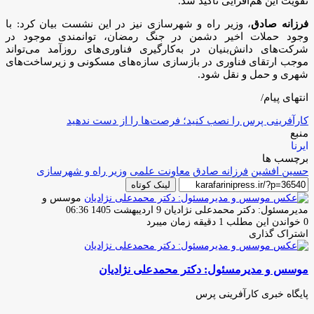
تقویت این هم‌افزایی تاکید شد.
‌فرزانه صادق
، وزیر راه و شهرسازی نیز در این نشست بیان کرد: با
وجود حملات اخیر دشمن در جنگ رمضان، توانمندی موجود در
شرکت‌های دانش‌بنیان در به‌کارگیری فناوری‌های روزآمد می‌تواند
موجب ارتقای فناوری در بازسازی سازه‌های مسکونی و زیرساخت‌های
شهری و حمل و نقل شود.
انتهای پیام/
کارآفرینی پرس را نصب کنید؛ فرصت‌ها را از دست ندهید
منبع
ایرنا
برچسب ها
حسین افشین
فرزانه صادق
معاونت علمی
وزیر راه و شهرسازی
لینک کوتاه
موسس و
ارسال
مدیرمسئول: دکتر محمدعلی نژادیان
9 اردیبهشت 1405 06:36
ایمیل
0
خواندن این مطلب 1 دقیقه زمان میبرد
اشتراک گذاری
چاپ
فیس
توئیتر
واتس
تلگرام
لینکدین
اشتراک
(X)
آپ
بوک
گذاری
موسس و مدیرمسئول: دکتر محمدعلی نژادیان
از
طریق
ایمیل
پایگاه خبری کارآفرینی پرس