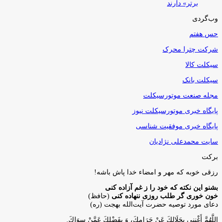
برتر» دارند
وب‌گردی
حس هفتم
شرکت چترا محرک
سیکلت کالا
سیکلت بانک
مجله صنعت موتورسیکلت
پایگاه خبری موتورسیکلت نیوز
پایگاه خبری موفقیت شناسی
سایت محمدعلی نژادیان
برکت
رزقی خوبه كه مهر و امضاء خدا پاش باشه!
بشنو این نکته که خود را ز غم آزاده کنی
خون خوری گر طلب روزی ننهاده کنی
(حافظ)
دعای مورد توصیه حضرت آیت‌الله بهجت (ره)
اللَّهُمَّ أَغْنِنِي بِحَلَالِكَ عَنْ حَرَامِكَ، وَ بِفَضْلِكَ عَمَّنْ سِوَاكَ‏.