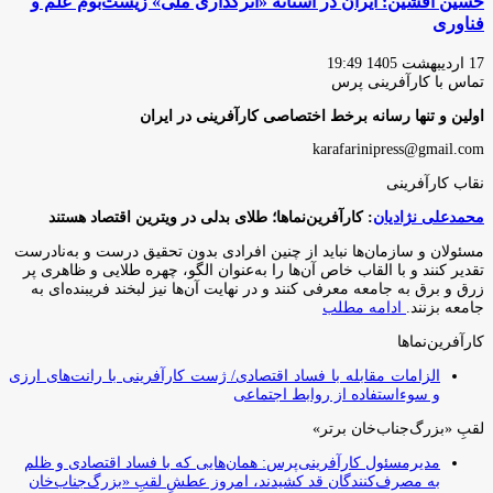
حسین افشین: ایران در آستانه «اثرگذاری ملی» زیست‌بوم علم و
فناوری
17 اردیبهشت 1405 19:49
تماس با کارآفرینی پرس
اولین و تنها رسانه برخط اختصاصی کارآفرینی در ایران
karafarinipress@gmail.com
نقاب کارآفرینی
محمدعلی نژادیان
: کارآفرین‌نماها؛ طلای بدلی در ویترین اقتصاد هستند
مسئولان و سازمان‌ها نباید از چنین افرادی بدون تحقیق درست و به‌نادرست
تقدیر کنند و با القاب خاص آ‌ن‌ها را به‌عنوان الگو، چهره طلایی و ظاهری پر
زرق و برق به جامعه معرفی کنند و در نهایت آن‌ها نیز لبخند فریبنده‌ای به
جامعه بزنند.
ادامه مطلب
کارآفرین‌نماها
الزامات مقابله با فساد اقتصادی/ ژست کارآفرینی با رانت‌های ارزی
و سوءاستفاده از روابط اجتماعی
لقبِ «بزرگ‌جناب‌خان برتر»
مدیرمسئول کارآفرینی‌پرس: همان‌هایی که با فساد اقتصادی و ظلم
به مصرف‌کنندگان قد کشیدند، امروز عطشِ لقبِ «بزرگ‌جناب‌خان