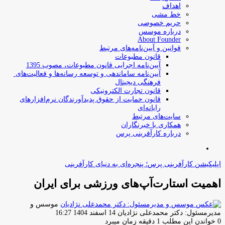
اهداف
خط مشی
حریم خصوصی
درباره موسس
About Founder
قوانین و آیین‌نامه‌های مرتبط
‌قانون مطبوعات
آیین‌نامه اجرایی قانون مطبوعات، مصوب 1395
آیین‌نامه سامان­دهی و توسعه رسانه­‌ها و فعالیت‌­های
فرهنگی دیجیتال
قانون تجارت الکترونیکی
قانون حمایت از حقوق پدیدآورندگان نرم‌افزارهای
رایانه‌ای
سایت‌های مرتبط
همکاری با خبرنگاران
درباره کارآفرینی پرس
جستجو
برای
اپلیکیشن کارآفرینی پرس؛ پنجره‌ای به دنیای کارآفرینی
اهمیت استارت‌آپ‌های ورزشی برای ایران
موسس و
ارسال
مدیرمسئول: دکتر محمدعلی نژادیان
14 اسفند 1404 16:27
ایمیل
0
خواندن این مطلب 1 دقیقه زمان میبرد