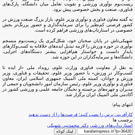
زیست‌بوم نوآوری ورزشی و تقویت تعامل میان دانشگاه، پارک‌های
فناوری، صنعت و بخش خصوصی پیش برود.
به گفته معاون فناوری و نوآوری وزیر علوم، بازار بزرگ صنعت ورزش در
کشور فرصتی کم‌نظیر را برای سرمایه‌گذاری و حضور پررنگ‌تر بخش
خصوصی در استارتاپ‌های ورزشی فراهم کرده است.
شهیکی‌تاش در پایان سخنان خود، شکل‌گیری یک زیست‌بوم منسجم
نوآوری در حوزه ورزش را لازمه تبدیل ایده‌های خلاقانه به کسب‌وکارهای
پایدار دانست و خواستار هم‌افزایی بیشتر دستگاه‌های اجرایی،
دانشگاه‌ها و سرمایه‌گذاران در این حوزه شد.
به نقل از معاونت فناوری وزارت علوم، رویداد ملی «از ایده تا
کسب‌وکار در ورزش» با حضور وزیر علوم، تحقیقات و فناوری، وزیر
ورزش و جوانان، کمیته ملی المپیک جمهوری اسلامی ایران، معاون
فناوری و نوآوری وزیر علوم، رئیس سازمان امور دانشجویان و جمعی از
مدیران و چهره‌های برجسته و نخبگان جامعه علمی و ورزشی کشور در
آکادمی ملی المپیک ایران برگزار شد.
انتهای پیام/
کارآفرینی پرس را نصب کنید؛ فرصت‌ها را از دست ندهید
برچسب ها
استارت‌آپ‌های ورزشی
دکتر محمدنبی شهیکی
لینک کوتاه