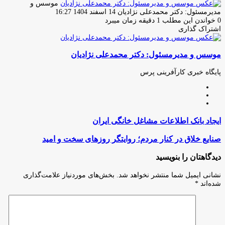
موسس و
ارسال
مدیرمسئول: دکتر محمدعلی نژادیان
14 اسفند 1404 16:27
ایمیل
0
خواندن این مطلب 1 دقیقه زمان میبرد
اشتراک گذاری
چاپ
فیس
توئیتر
واتس
تلگرام
لینکدین
اشتراک
(X)
آپ
بوک
گذاری
موسس و مدیرمسئول: دکتر محمدعلی نژادیان
از
طریق
ایمیل
پایگاه خبری کارآفرینی پرس
وبسایت
لینکدین
اینستاگرام
ایجاد
ایجاد بانک اطلاعات مشاغل خانگی ایران
بانک
اطلاعات
صنایع
صنایع خلاق در کنار مردم؛ روایتگر روزهای سخت و امید
مشاغل
خلاق
خانگی
در
دیدگاهتان را بنویسید
ایران
کنار
مردم؛
نشانی ایمیل شما منتشر نخواهد شد.
بخش‌های موردنیاز علامت‌گذاری
روایتگر
شده‌اند
*
روزهای
سخت
و
امید