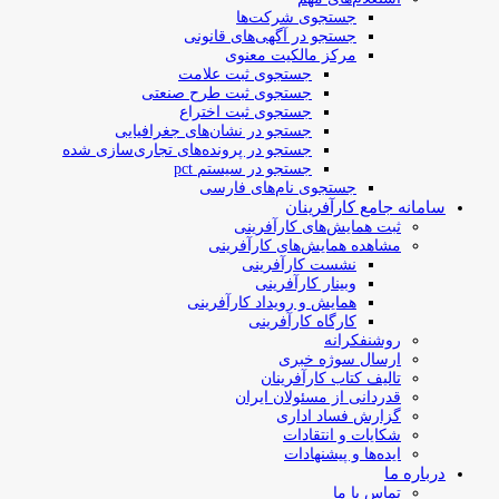
جستجوی شرکت‌ها
جستجو در آگهی‌های قانونی
مرکز مالکیت معنوی
جستجوی ثبت علامت
جستجوی ثبت طرح صنعتی
جستجوی ثبت اختراع
جستجو در نشان‌های جغرافیایی
جستجو در پرونده‌های تجاری‌سازی شده
جستجو در سیستم pct
جستجوی نام‌های فارسی
سامانه جامع کارآفرینان
ثبت همایش‌های کارآفرینی
مشاهده همایش‌های کارآفرینی
نشست کارآفرینی
وبینار کارآفرینی
همایش و رویداد کارآفرینی
کارگاه کارآفرینی
روشنفکرانه
ارسال سوژه‌ خبری
تالیف کتاب کارآفرینان
قدردانی از مسئولان ایران
گزارش فساد اداری
شکایات و انتقادات
ایده‌ها و پیشنهادات
درباره ما
تماس با ما