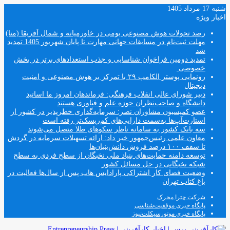
شنبه 17 مرداد 1405
اخبار ویژه
رصد تحولات هوش مصنوعی بومی در خاورمیانه و شمال آفریقا (منا)
مهلت ثبت‌نام در مسابقات جهانی مهارت تا پایان شهریور 1405 تمدید
شد
تمدید دومین فراخوان شناسایی و جذب استعدادهای برتر در بخش
خصوصی
رونمایی پوستر الکامپ ۲۹ با تمرکز بر هوش مصنوعی و امنیت
دیجیتال
دبیر شورای عالی انقلاب فرهنگی: فرماندهان امروز ما اساتید
دانشگاه و صاحب‌نظران حوزه علم و فناوری هستند
عضو کمیسیون مشاوران نصر: سرمایه‌گذاری خطرپذیر در کشور از
استارت‌آپ‌ها به‌سمت دارایی‌های کم‌ریسک‌تر رفته است
سه بانک کشور به سامانه ناظر سکوهای طلا متصل می‌شوند
معاون علمی رئیس‌جمهور خبر داد: ارائه تسهیلات سرمایه در گردش
تا سقف ۱۰۰ درصد فروش دانش‌بنیان‌ها
توسعه دامنه حمایت‌های بنیاد ملی نخبگان از سطح فردی به سطح
شبکه نخبگانی در حل مسائل کشور
وضعیت فضای کار اشتراکی پارادایس هاب پس از سال‌ها فعالیت در
باغ کتاب تهران
شرکت چترا محرک
پایگاه خبری موفقیت‌شناسی
پایگاه خبری موتورسیکلت‌نیوز