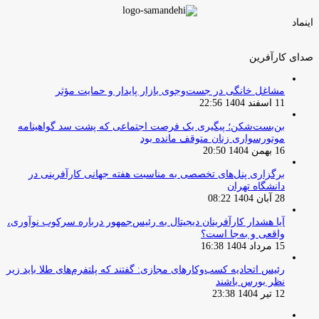
اینماد
صدای کارآفرین
مشاغل خانگی در جست‌وجوی بازار پایدار و حمایت مؤثر
11 اسفند 1404 22:56
بن‌بست‌شکن؛ پیگیری یک فرصت اجتماعی که پشت سد گواهینامه
موتورسواری زنان متوقف مانده بود
16 بهمن 1404 20:50
برگزاری پنل‌های تخصصی به مناسبت هفته جهانی کارآفرینی در
دانشگاه تهران
28 آبان 1404 08:22
آیا هشدار کارآفرینان دیجیتال به رئیس‌جمهور درباره سرکوب نوآوری،
واقعی و به‌جا است؟
15 مرداد 1404 16:38
‏رئیس اتحادیه کسب‌وکارهای مجازی: گفتند که پلتفرم‌های طلا باید زیر
نظر بورس باشند
12 تیر 1404 23:38
صفحه