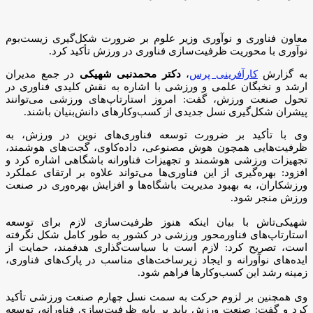
معاون فناوری و نوآوری وزیر علوم بر ضرورت شکل‌گیری زیست‌بوم
نوآوری با محوریت ظرفیت‌سازی فناوری در ورزش تأکید کرد.
به گزارش
کارآفرینی پرس
،
دکتر محمدنبی شهیکی
در جمع مدیران
ارشد و نخبگان علمی و ورزشی با اشاره به نقش کلیدی فناوری در
تحول صنعت ورزش، گفت: امروز استارتاپ‌های ورزشی می‌توانند
پیشران شکل‌گیری نسل جدیدی از کسب‌وکارهای دانش‌بنیان باشند.
وی با تأکید بر ضرورت توسعه فناوری‌های نوین در ورزش، به
ظرفیت‌هایی همچون هوش مصنوعی، داده‌کاوی، گجت‌های هوشمند،
تجهیزات ورزشی هوشمند و تجهیزات فناورانه باشگاهی اشاره کرد و
افزود: بهره‌گیری از این فناوری‌ها می‌تواند علاوه بر ارتقای عملکرد
ورزشکاران، به بهبود مدیریت باشگاه‌ها و افزایش بهره‌وری در صنعت
ورزش منجر شود.
شهیکی‌تاش با بیان اینکه هنوز ظرفیت‌سازی لازم برای توسعه
استارتاپ‌های فناورمحور ورزشی در کشور به طور کامل شکل نگرفته
است، تصریح کرد: لازم است با سیاست‌گذاری هدفمند، حمایت از
ایده‌های نوآورانه و ایجاد زیرساخت‌های مناسب در پارک‌های فناوری،
زمینه رشد این کسب‌وکارها فراهم شود.
وی همچنین بر لزوم حرکت به سمت نسل چهارم صنعت ورزشی تأکید
کرد و گفت: صنعت ورزش باید بر پایه ظرفیت‌سازی فناورانه، توسعه