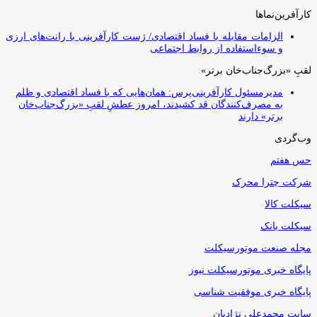
کارآفرین‌نماها
الزامات مقابله با فساد اقتصادی/ ژست کارآفرینی با رانت‌های ارزی
و سوءاستفاده از روابط اجتماعی
لقبِ «بزرگ‌جناب‌خان برتر»
مدیرمسئول کارآفرینی‌پرس: همان‌هایی که با فساد اقتصادی و ظلم
به مصرف‌کنندگان قد کشیدند، امروز عطشِ لقبِ «بزرگ‌جناب‌خان
برتر» دارند
وب‌گردی
حس هفتم
شرکت چترا محرک
سیکلت کالا
سیکلت بانک
مجله صنعت موتورسیکلت
پایگاه خبری موتورسیکلت نیوز
پایگاه خبری موفقیت شناسی
سایت محمدعلی نژادیان