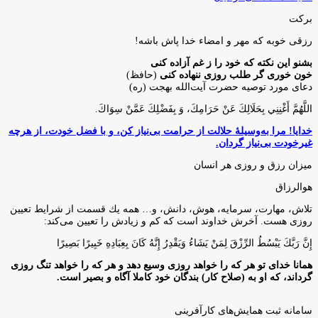
برکت
رزقی خوبه كه مهر و امضاء خدا پاش باشه!
بشنو این نکته که خود را ز غم آزاده کنی
خون خوری گر طلب روزی ننهاده کنی
(حافظ)
دعای مورد توصیه حضرت آیت‌الله بهجت (ره)
اللَّهُمَّ أَغْنِنِي بِحَلَالِكَ عَنْ حَرَامِكَ، وَ بِفَضْلِكَ عَمَّنْ سِوَاكَ‏.
خدایا! مرا به‌وسیلۀ حلالت از حرامت بی‌نیاز کن، و با فضل خودت، از هرچه
غیرخودت بی‌نیاز گردان.
میزان رزق و روزی هر انسان
هوالرزاق
تلاش، مهارت، سرمايه، هوش، دانش، و… همه يك قسمت از شرايط تعيين
روزى هست. آخرش خداوند است كه كم و زيادش را تعيين مى‌كند:
إِنَّ رَبَّكَ يَبْسُطُ الرِّزْقَ لِمَنْ يَشَاءُ وَيَقْدِرُ إِنَّهُ كَانَ بِعِبَادِهِ خَبِيرًا بَصِيرًا
همانا خدای تو هر که را خواهد روزی وسیع دهد و هر که را خواهد تنگ روزی
گرداند، که او به (صلاح کار) بندگان خود کاملا آگاه و بصیر است.
سامانه ثبت همایش‌های کارآفرینی