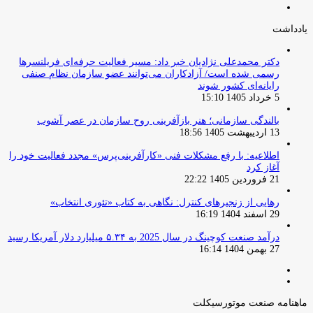
صفحه
قبلی
بعدی
یادداشت
دکتر محمدعلی نژادیان خبر داد: مسیر فعالیت حرفه‌ای فریلنسرها
رسمی شده است/ آزادکاران می‌توانند عضو سازمان نظام صنفی
رایانه‌ای کشور شوند
5 خرداد 1405 15:10
بالندگی سازمانی؛ هنر بازآفرینی روح سازمان در عصر آشوب
13 اردیبهشت 1405 18:56
اطلاعیه: با رفع مشکلات فنی «کارآفرینی‌پرس» مجدد فعالیت خود را
آغاز کرد
21 فروردین 1405 22:22
رهایی از زنجیرهای کنترل: نگاهی به کتاب «تئوری انتخاب»
29 اسفند 1404 16:19
درآمد صنعت کوچینگ در سال 2025 به ۵.۳۴ میلیارد دلار آمریکا رسید
27 بهمن 1404 16:14
صفحه
صفحه
قبلی
بعدی
ماهنامه صنعت موتورسیکلت