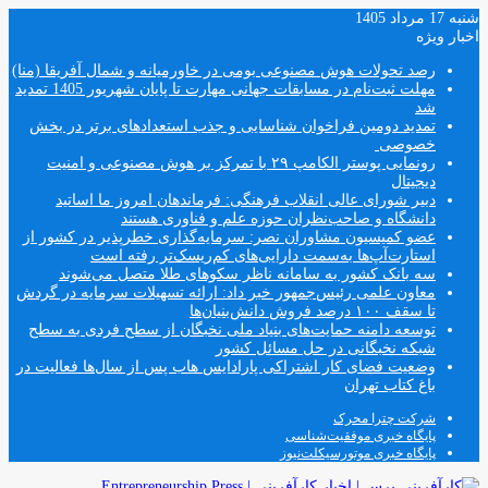
شنبه 17 مرداد 1405
اخبار ویژه
رصد تحولات هوش مصنوعی بومی در خاورمیانه و شمال آفریقا (منا)
مهلت ثبت‌نام در مسابقات جهانی مهارت تا پایان شهریور 1405 تمدید
شد
تمدید دومین فراخوان شناسایی و جذب استعدادهای برتر در بخش
خصوصی
رونمایی پوستر الکامپ ۲۹ با تمرکز بر هوش مصنوعی و امنیت
دیجیتال
دبیر شورای عالی انقلاب فرهنگی: فرماندهان امروز ما اساتید
دانشگاه و صاحب‌نظران حوزه علم و فناوری هستند
عضو کمیسیون مشاوران نصر: سرمایه‌گذاری خطرپذیر در کشور از
استارت‌آپ‌ها به‌سمت دارایی‌های کم‌ریسک‌تر رفته است
سه بانک کشور به سامانه ناظر سکوهای طلا متصل می‌شوند
معاون علمی رئیس‌جمهور خبر داد: ارائه تسهیلات سرمایه در گردش
تا سقف ۱۰۰ درصد فروش دانش‌بنیان‌ها
توسعه دامنه حمایت‌های بنیاد ملی نخبگان از سطح فردی به سطح
شبکه نخبگانی در حل مسائل کشور
وضعیت فضای کار اشتراکی پارادایس هاب پس از سال‌ها فعالیت در
باغ کتاب تهران
شرکت چترا محرک
پایگاه خبری موفقیت‌شناسی
پایگاه خبری موتورسیکلت‌نیوز