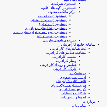
جستجوی شرکت‌ها
جستجو در آگهی‌های قانونی
مرکز مالکیت معنوی
جستجوی ثبت علامت
جستجوی ثبت طرح صنعتی
جستجوی ثبت اختراع
جستجو در نشان‌های جغرافیایی
جستجو در پرونده‌های تجاری‌سازی شده
جستجو در سیستم pct
جستجوی نام‌های فارسی
سامانه جامع کارآفرینان
ثبت همایش‌های کارآفرینی
مشاهده همایش‌های کارآفرینی
نشست کارآفرینی
وبینار کارآفرینی
همایش و رویداد کارآفرینی
کارگاه کارآفرینی
روشنفکرانه
ارسال سوژه‌ خبری
تالیف کتاب کارآفرینان
قدردانی از مسئولان ایران
گزارش فساد اداری
شکایات و انتقادات
ایده‌ها و پیشنهادات
درباره ما
تماس با ما