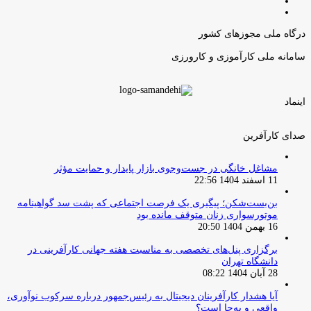
صفحه
صفحه
قبلی
بعدی
درگاه ملی مجوزهای کشور
سامانه ملی کارآموزی و کارورزی
اینماد
صدای کارآفرین
مشاغل خانگی در جست‌وجوی بازار پایدار و حمایت مؤثر
11 اسفند 1404 22:56
بن‌بست‌شکن؛ پیگیری یک فرصت اجتماعی که پشت سد گواهینامه
موتورسواری زنان متوقف مانده بود
16 بهمن 1404 20:50
برگزاری پنل‌های تخصصی به مناسبت هفته جهانی کارآفرینی در
دانشگاه تهران
28 آبان 1404 08:22
آیا هشدار کارآفرینان دیجیتال به رئیس‌جمهور درباره سرکوب نوآوری،
واقعی و به‌جا است؟