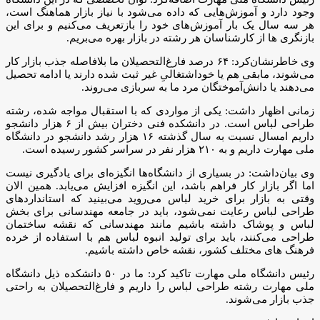
وجود دارد و آموزش‌هایی که داده می‌شود با نیاز بازار هماهنگ است،
هر سه سال یک بار آموزش‌های خود را بازتعریف می‌کنیم و برای این
بازنگری ها از کارشناسان هر رشته در بازار بهره می‌بریم.
وی خاطرنشان‌کرد: ۶۴ درصد فارغ‌التحصیلان ما بلافاصله جذب بازار کار
می‌شوند، مابقی هم یا خوداشتغالیِ غیر ثبت شده دارند یا ادامه تحصیل
می‌دهند یا دانش‌آموختگان مرد ما به سربازی می‌روند.
زمانی اظهار داشت: یکی از مواردی که با استقبال مواجه شده، رشته
طراحی لباس است. در دانشکده فنی دختران بیش از ۶ هزار دانشجو
داریم امسال نسبت به سال گذشته ۱۶ هزار رشد دانشجو در دانشگاه
ملی مهارت داریم و به ۲۱۰ هزار نفر در سراسر کشور رسیده است.
وی بیان‌داشت: در بسیاری از دانشگاه‌ها انگیزه‌ای برای یادگیری نیست
اما اگر بازار کار فراهم باشد، این انگیزه افزایش می‌یابد. همین الان
وقتی به بازار برای خرید لباس می‌روید می‌بینید که استانداردهای
طراحی لباس رعایت نمی‌شود، باید در جامعه مهندسانی برای بخش
لباس و پوشاک داشته باشیم مانند مهندسانی که نقشه ساختمان
طراحی می‌کنند، باید برای تولید انبوه لباس هم با استفاده از خرده
فرهنگ های مختلف کشور، نقشه خاص داشته باشیم.
رئیس دانشگاه ملی مهارت تاکید کرد: ما در ۵۰ دانشکده ذیل دانشگاه
ملی مهارت رشته طراحی لباس را داریم و فارغ‌التحصیلان به راحتی
جذب بازار می‌شوند.