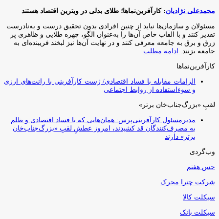
محمدعلی نژادیان
: کارآفرین‌نماها؛ طلای بدلی در ویترین اقتصاد هستند
مسئولان و سازمان‌ها نباید از چنین افرادی بدون تحقیق درست و به‌نادرست
تقدیر کنند و با القاب خاص آ‌ن‌ها را به‌عنوان الگو، چهره طلایی و ظاهری پر
زرق و برق به جامعه معرفی کنند و در نهایت آن‌ها نیز لبخند فریبنده‌ای به
جامعه بزنند.
ادامه مطلب
کارآفرین‌نماها
الزامات مقابله با فساد اقتصادی/ ژست کارآفرینی با رانت‌های ارزی
و سوءاستفاده از روابط اجتماعی
لقبِ «بزرگ‌جناب‌خان برتر»
مدیرمسئول کارآفرینی‌پرس: همان‌هایی که با فساد اقتصادی و ظلم
به مصرف‌کنندگان قد کشیدند، امروز عطشِ لقبِ «بزرگ‌جناب‌خان
برتر» دارند
وب‌گردی
حس هفتم
شرکت چترا محرک
سیکلت کالا
سیکلت بانک