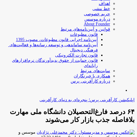
اهداف
خط مشی
حریم خصوصی
درباره موسس
About Founder
قوانین و آیین‌نامه‌های مرتبط
‌قانون مطبوعات
آیین‌نامه اجرایی قانون مطبوعات، مصوب 1395
آیین‌نامه سامان­دهی و توسعه رسانه­‌ها و فعالیت‌­های
فرهنگی دیجیتال
قانون تجارت الکترونیکی
قانون حمایت از حقوق پدیدآورندگان نرم‌افزارهای
رایانه‌ای
سایت‌های مرتبط
همکاری با خبرنگاران
درباره کارآفرینی پرس
جستجو
برای
اپلیکیشن کارآفرینی پرس؛ پنجره‌ای به دنیای کارآفرینی
۶۴ درصد فارغ‌التحصیلان دانشگاه ملی مهارت
بلافاصله جذب بازار کار می‌شوند
موسس و