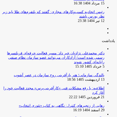
15 مرداد 1404 16:38
‏رئیس اتحادیه کسب‌وکارهای مجازی: گفتند که پلتفرم‌های طلا باید زیر
نظر بورس باشند
12 تیر 1404 23:38
صفحه
صفحه
قبلی
بعدی
یادداشت
دکتر محمدعلی نژادیان خبر داد: مسیر فعالیت حرفه‌ای فریلنسرها
رسمی شده است/ آزادکاران می‌توانند عضو سازمان نظام صنفی
رایانه‌ای کشور شوند
5 خرداد 1405 15:10
بالندگی سازمانی؛ هنر بازآفرینی روح سازمان در عصر آشوب
13 اردیبهشت 1405 18:56
اطلاعیه: با رفع مشکلات فنی «کارآفرینی‌پرس» مجدد فعالیت خود را
آغاز کرد
21 فروردین 1405 22:22
رهایی از زنجیرهای کنترل: نگاهی به کتاب «تئوری انتخاب»
29 اسفند 1404 16:19