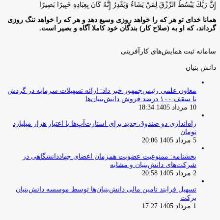
إِنَّ رَبَّكَ يَبْسُطُ الرِّزْقَ لِمَنْ يَشَاءُ وَيَقْدِرُ إِنَّهُ كَانَ بِعِبَادِهِ خَبِيرًا بَصِيرًا
همانا خدای تو هر که را خواهد روزی وسیع دهد و هر که را خواهد تنگ روزی
گرداند، که او به (صلاح کار) بندگان خود کاملا آگاه و بصیر است.
سامانه ثبت همایش‌های کارآفرینی
دانش‌ بنیان‌
معاون علمی رئیس‌جمهور خبر داد: ارائه تسهیلات سرمایه در گردش
تا سقف ۱۰۰ درصد فروش دانش‌بنیان‌ها
10 مرداد 1405 18:34
راه‌اندازی دو صندوق جدید برای استارت‌آپ‌ها با اعتبار هزار میلیارد
تومان
5 مرداد 1405 20:06
بخشنامه: ممنوعیت عضویت همزمان اعضای جهاددانشگاهی در
شرکت‌های دانش‌بنیان و مشابه
2 مرداد 1405 20:58
تسهیل فرایند تامین مالی دانش‌بنیان‌ها توسط موسسه دانش‌بنیان
برکت
1 مرداد 1405 17:27