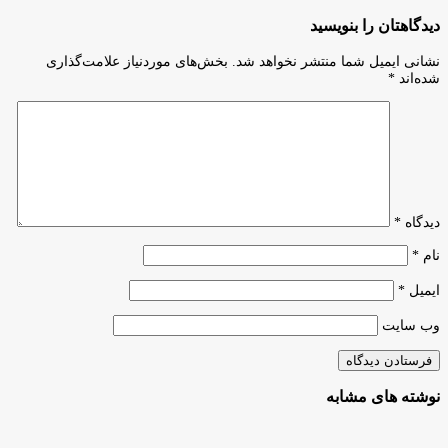
کارآفرینان
فقط
و
دیدگاهتان را بنویسید
شما
دانشگاه
را
کارآفرینی
نشانی ایمیل شما منتشر نخواهد شد.
بخش‌های موردنیاز علامت‌گذاری
تایید
نسل
شده‌اند
*
می‌کنند!
پنجم
مبتنی
بر
هوش
مصنوعی
دیدگاه
*
نام
*
ایمیل
*
وب‌ سایت
نوشته های مشابه