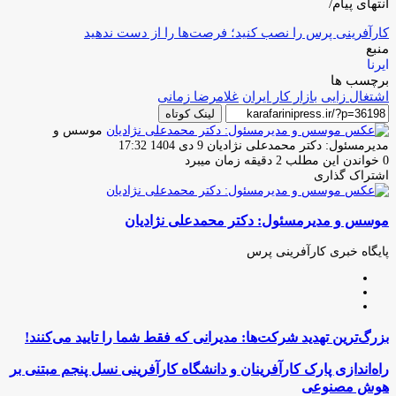
انتهای پیام/
کارآفرینی پرس را نصب کنید؛ فرصت‌ها را از دست ندهید
منبع
ایرنا
برچسب ها
اشتغال زایی
بازار کار ایران
غلامرضا زمانی
لینک کوتاه
موسس و
ارسال
مدیرمسئول: دکتر محمدعلی نژادیان
9 دی 1404 17:32
ایمیل
0
خواندن این مطلب 2 دقیقه زمان میبرد
اشتراک گذاری
چاپ
فیس
توئیتر
واتس
تلگرام
لینکدین
اشتراک
(X)
آپ
بوک
گذاری
موسس و مدیرمسئول: دکتر محمدعلی نژادیان
از
طریق
ایمیل
پایگاه خبری کارآفرینی پرس
وبسایت
لینکدین
اینستاگرام
بزرگ‌ترین
بزرگ‌ترین تهدید شرکت‌ها: مدیرانی که فقط شما را تایید می‌کنند!
تهدید
شرکت‌ها:
راه‌اندازی
راه‌اندازی پارک کارآفرینان و دانشگاه کارآفرینی نسل پنجم مبتنی بر
مدیرانی
پارک
هوش مصنوعی
که