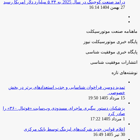
درآمد صنعت کوچینگ در سال 2025 به ۵.۳۴ میلیارد دلار آمریکا رسید
27 بهمن 1404 16:14
صفحه
صفحه
قبلی
بعدی
ماهنامه صنعت موتورسیکلت
پایگاه خبری موتورسیکلت نیوز
پایگاه خبری موفقیت شناسی
انتشارات موفقیت شناسی
نوشته‌های تازه
تمدید دومین فراخوان شناسایی و جذب استعدادهای برتر در بخش
خصوصی
15 مرداد 1405 19:50
پزشکیان دستور پیگیری ماجرای مسدودی وب‌سایت «فوتبال ۳۶۰» را
صادر کرد
1 مرداد 1405 17:22
اعلام قوانین جدید شرکت‌های لیزینگ توسط بانک مرکزی
30 تیر 1405 16:49