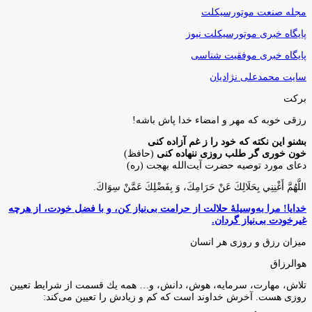
مجله صنعت موتورسیکلت
پایگاه خبری موتورسیکلت نیوز
پایگاه خبری موفقیت شناسی
سایت محمدعلی نژادیان
برکت
رزقی خوبه كه مهر و امضاء خدا پاش باشه!
بشنو این نکته که خود را ز غم آزاده کنی
خون خوری گر طلب روزی ننهاده کنی
(حافظ)
دعای مورد توصیه حضرت آیت‌الله بهجت (ره)
اللَّهُمَّ أَغْنِنِي بِحَلَالِكَ عَنْ حَرَامِكَ، وَ بِفَضْلِكَ عَمَّنْ سِوَاكَ‏.
خدایا! مرا به‌وسیلۀ حلالت از حرامت بی‌نیاز کن، و با فضل خودت، از هرچه
غیرخودت بی‌نیاز گردان.
میزان رزق و روزی هر انسان
هوالرزاق
تلاش، مهارت، سرمايه، هوش، دانش، و… همه يك قسمت از شرايط تعيين
روزى هست. آخرش خداوند است كه كم و زيادش را تعيين مى‌كند: