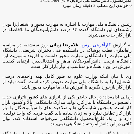
ارسال
مدیرمسئول: دکتر محمدعلی نژادیان
9 دی 1404 17:32
ایمیل
0
خواندن این مطلب 2 دقیقه زمان میبرد
رئیس دانشگاه ملی مهارت با اشاره به مهارت محور و اشتغال‌زا بودن
رشته‌های این دانشگاه گفت: ۶۴ درصد دانش‌آموختگان ما بلافاصله در
بازار کار جذب می‌شوند.
به گزارش
کارآفرینی پرس
،
غلامرضا زمانی
روز سه‌شنبه در مراسم
راه‌اندازی قطب پوشاک در دانشکده فنی دختران شریعتی، دانشگاه
ملی مهارت را دانشگاهی مهارت محور دانست و افزود: ماموریت این
دانشگاه تربیت دانش‌آموختگان ماهر و اشتغال‌پذیر، ارتقای کیفیت
آموزش در این دانشگاه و متناسب با نیاز بازار کار است.
وی با بیان اینکه وزارت علوم به طور کامل تهیه واحدهای درسی
اشتغال‌زا را به دانشگاه ملی مهارت تفویض کرده‌ است، گفت: باید از
بازار کار بازخورد بگیریم تا آموزش های ما مهارت محور باشد.
زمانی ادامه‌داد: در حال حاضر یکی از ناترازی های کشور ناترازی جذب
دانشجو در دانشگاه با نیاز کار، تولید مدارک دانشگاهی بالا و کمبود بازار
کار است. همچنین شایستگی ها و صلاحیت های دانش‌آموختگان با نیاز
بازار کار تطابق ندارد و به زبان ساده باید گفت فردی که واحد تولیدی
دارد و از یک فارغ‌التحصیل دانشگاهی می‌خواهد استفاده کند، توان
کافی در این دانش‌آموخته دانشگاهی نمی‌بیند.
رئیس دانشگاه ملی مهارت اضافه‌کرد: توان تخصصی که در این دانشگاه