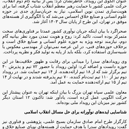
عنوان الگوی این رویداد، خاطرنشان کرد: پس از بیانیه گام دوم انقلاب،
حرکت علمی کشور با حمایت رهبر معظم انقلاب شتاب گرفته، اما برای
هویت‌سازی تمدن نوین اسلامی، نیاز به جریان‌سازی جدی در حوزه
علوم انسانی و صنایع خلاق احساس می‌شد که با الگوگیری از هسته‌های
موفق در تهران، این طرح از پایان سال ۱۴۰۳ آغاز شد.
صحراگرد با بیان اینکه جریان نوآوری کشور عمدتا بر فناوری‌های سخت
متمرکز بوده است، تاکید کرد: روح و هویت تمدن مورد نظر بیانیه گام
دوم، نیازمند توجه ویژه به حوزه علوم انسانی و صنایع خلاق است و
برخلاف حوزه‌های فنی، در این عرصه نمی‌توان از مهندسی معکوس یا
شبیه‌سازی استفاده کرد، بلکه باید از پایه به تولید فکر و نظریه پرداخت.
وی رویدادهای سدرا را میدانی برای رقابت و ظهور خلاقیت‌ها در این
حوزه دانست و اضافه کرد: اولین رویداد با حضور ۷۲ تیم و پذیرش ۴۰
تیم برگزار شد که از ۱۸ تیم ارائه‌دهنده، از ۱۴ تیم حمایت شد. در رویداد
دوم نیز از ۱۱۰ تیم ثبت‌نام کننده، ۷۰ تیم پذیرفته شدند و در نهایت از ۱۴
تیم از ۱۵ تیم ارائه‌دهنده حمایت به عمل آمد.
معاون علمی سپاه تهران بزرگ با بیان اینکه تهران به عنوان پیشتاز این
حرکت الگویی عمل کرده است، یادآور شد: تاکنون ۱۲ استان دیگر
کشور نیز میزبان این رویداد ملی بوده‌اند.
شناسایی ایده‌های نوآورانه برای حل مسائل انقلاب اسلامی
کارگزار طرح امام صادق سازمان بسیج علمی، پژوهشی و فناوری نیز
گفت: رویدادهای سدرا با هدف حمایت از هسته‌های نوپای صنایع خلاق و