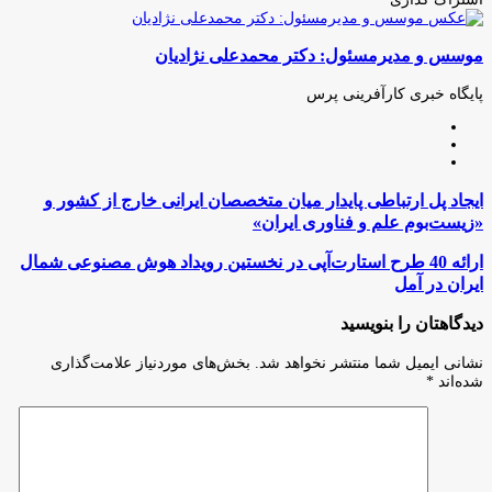
چاپ
فیس
توئیتر
واتس
تلگرام
لینکدین
اشتراک
(X)
آپ
بوک
گذاری
موسس و مدیرمسئول: دکتر محمدعلی نژادیان
از
طریق
ایمیل
پایگاه خبری کارآفرینی پرس
وبسایت
لینکدین
اینستاگرام
ایجاد
ایجاد پل ارتباطی پایدار میان متخصصان ایرانی خارج از کشور و
پل
«زیست‌بوم علم و فناوری ایران»
ارتباطی
پایدار
ارائه
ارائه 40 طرح استارت‌آپی در نخستین رویداد هوش مصنوعی شمال
میان
40
ایران در آمل
متخصصان
طرح
ایرانی
استارت‌آپی
دیدگاهتان را بنویسید
خارج
در
از
نخستین
نشانی ایمیل شما منتشر نخواهد شد.
بخش‌های موردنیاز علامت‌گذاری
کشور
رویداد
شده‌اند
*
و
هوش
«زیست‌بوم
مصنوعی
علم
شمال
و
ایران
فناوری
در
ایران»
آمل