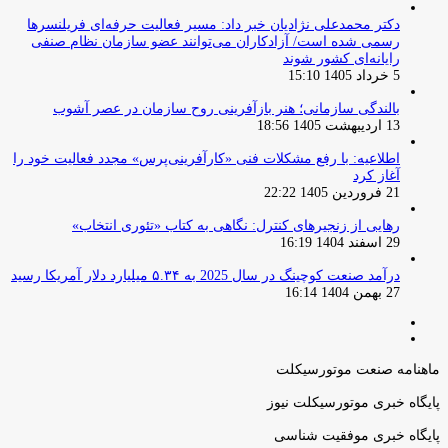
دکتر محمدعلی نژادیان خبر داد: مسیر فعالیت حرفه‌ای فریلنسرها
رسمی شده است/ آزادکاران می‌توانند عضو سازمان نظام صنفی
رایانه‌ای کشور شوند
5 خرداد 1405 15:10
بالندگی سازمانی؛ هنر بازآفرینی روح سازمان در عصر آشوب
13 اردیبهشت 1405 18:56
اطلاعیه: با رفع مشکلات فنی «کارآفرینی‌پرس» مجدد فعالیت خود را
آغاز کرد
21 فروردین 1405 22:22
رهایی از زنجیرهای کنترل: نگاهی به کتاب «تئوری انتخاب»
29 اسفند 1404 16:19
درآمد صنعت کوچینگ در سال 2025 به ۵.۳۴ میلیارد دلار آمریکا رسید
27 بهمن 1404 16:14
صفحه
صفحه
قبلی
بعدی
ماهنامه صنعت موتورسیکلت
پایگاه خبری موتورسیکلت نیوز
پایگاه خبری موفقیت شناسی