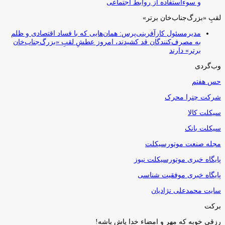
و سوءاستفاده از روابط اجتماعی
لقبِ «بزرگ‌جناب‌خان برتر»
مدیرمسئول کارآفرینی‌پرس: همان‌هایی که با فساد اقتصادی و ظلم
به مصرف‌کنندگان قد کشیدند، امروز عطشِ لقبِ «بزرگ‌جناب‌خان
برتر» دارند
وب‌گردی
حس هفتم
شرکت چترا محرک
سیکلت کالا
سیکلت بانک
مجله صنعت موتورسیکلت
پایگاه خبری موتورسیکلت نیوز
پایگاه خبری موفقیت شناسی
سایت محمدعلی نژادیان
برکت
رزقی خوبه كه مهر و امضاء خدا پاش باشه!