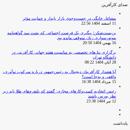
صدای کارآفرین
مشاغل خانگی در جست‌وجوی بازار پایدار و حمایت مؤثر
11 اسفند 1404 22:56
بن‌بست‌شکن؛ پیگیری یک فرصت اجتماعی که پشت سد گواهینامه
موتورسواری زنان متوقف مانده بود
16 بهمن 1404 20:50
برگزاری پنل‌های تخصصی به مناسبت هفته جهانی کارآفرینی در
دانشگاه تهران
28 آبان 1404 08:22
آیا هشدار کارآفرینان دیجیتال به رئیس‌جمهور درباره سرکوب نوآوری،
واقعی و به‌جا است؟
15 مرداد 1404 16:38
‏رئیس اتحادیه کسب‌وکارهای مجازی: گفتند که پلتفرم‌های طلا باید زیر
نظر بورس باشند
12 تیر 1404 23:38
صفحه
صفحه
قبلی
بعدی
یادداشت