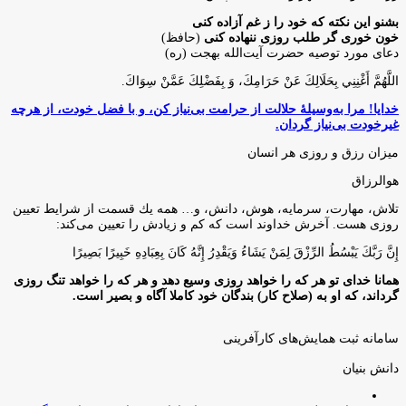
بشنو این نکته که خود را ز غم آزاده کنی
خون خوری گر طلب روزی ننهاده کنی
(حافظ)
دعای مورد توصیه حضرت آیت‌الله بهجت (ره)
اللَّهُمَّ أَغْنِنِي بِحَلَالِكَ عَنْ حَرَامِكَ، وَ بِفَضْلِكَ عَمَّنْ سِوَاكَ‏.
خدایا! مرا به‌وسیلۀ حلالت از حرامت بی‌نیاز کن، و با فضل خودت، از هرچه
غیرخودت بی‌نیاز گردان.
میزان رزق و روزی هر انسان
هوالرزاق
تلاش، مهارت، سرمايه، هوش، دانش، و… همه يك قسمت از شرايط تعيين
روزى هست. آخرش خداوند است كه كم و زيادش را تعيين مى‌كند:
إِنَّ رَبَّكَ يَبْسُطُ الرِّزْقَ لِمَنْ يَشَاءُ وَيَقْدِرُ إِنَّهُ كَانَ بِعِبَادِهِ خَبِيرًا بَصِيرًا
همانا خدای تو هر که را خواهد روزی وسیع دهد و هر که را خواهد تنگ روزی
گرداند، که او به (صلاح کار) بندگان خود کاملا آگاه و بصیر است.
سامانه ثبت همایش‌های کارآفرینی
دانش‌ بنیان‌