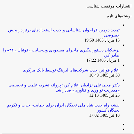
انتشارات موفقیت شناسی
نوشته‌های تازه
تمدید دومین فراخوان شناسایی و جذب استعدادهای برتر در بخش
خصوصی
15 مرداد 1405 19:50
پزشکیان دستور پیگیری ماجرای مسدودی وب‌سایت «فوتبال ۳۶۰» را
صادر کرد
1 مرداد 1405 17:22
اعلام قوانین جدید شرکت‌های لیزینگ توسط بانک مرکزی
30 تیر 1405 16:49
دکتر محمدعلی نژادیان اعلام کرد: پروانه نشریه علمی و تخصصی
«مدیریت نوآوری و فناوری» صادر شد
23 تیر 1405 12:13
نقشه راه جدید بنیاد ملی نخبگان ایران برای حمایت، جذب و تکریم
نخبگان کشور
18 تیر 1405 17:02
صفحه
صفحه
قبلی