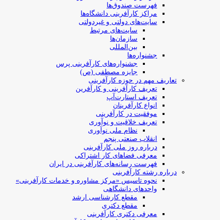
فهرست صندوق‌ها
مراکز کارآفرینی دانشگاه‌ها
سایت‌های دولتی و غیردولتی
سایت‌های مرتبط
سازمان‌ها
بین‌المللی
جشنواره‌ها
جشنواره‌های کارآفرینی‌ پرس
جایزه مصطفی (ص)
تعاریف مهم در حوزه کارآفرینی
تعریف کارآفرینی و کارآفرین
تعریف استارت‌آپ
انواع کارآفرینان
موفقیت در کارآفرینی
تعریف خلاقیت و نوآوری
نظام ملی نوآوری
انقلاب صنعتی پنجم
درباره روز ملی کارآفرینی
معرفی فضاهای کار اشتراکی
فهرست رسانه‌های کارآفرینی در ایران
درباره رشته کارآفرینی
نحوه تاسیس «مرکز مشاوره و خدمات کارآفرینی»
واحدهای دانشگاهی
مقطع کارشناسی ارشد
مقطع دکتری
معرفی دکتری کارآفرینی