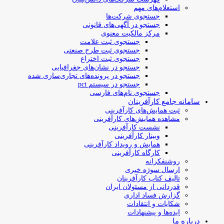
استعلام‌های مهم
جستجوی شرکت‌ها
جستجو در آگهی‌های قانونی
مرکز مالکیت معنوی
جستجوی ثبت علامت
جستجوی ثبت طرح صنعتی
جستجوی ثبت اختراع
جستجو در نشان‌های جغرافیایی
جستجو در پرونده‌های تجاری‌سازی شده
جستجو در سیستم pct
جستجوی نام‌های فارسی
سامانه جامع کارآفرینان
ثبت همایش‌های کارآفرینی
مشاهده همایش‌های کارآفرینی
نشست کارآفرینی
وبینار کارآفرینی
همایش و رویداد کارآفرینی
کارگاه کارآفرینی
روشنفکرانه
ارسال سوژه‌ خبری
تالیف کتاب کارآفرینان
قدردانی از مسئولان ایران
گزارش فساد اداری
شکایات و انتقادات
ایده‌ها و پیشنهادات
درباره ما