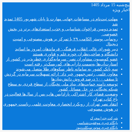
پنج‌شنبه 15 مرداد 1405
اخبار ویژه
مهلت ثبت‌نام در مسابقات جهانی مهارت تا پایان شهریور 1405 تمدید
شد
تمدید دومین فراخوان شناسایی و جذب استعدادهای برتر در بخش
خصوصی
رونمایی پوستر الکامپ ۲۹ با تمرکز بر هوش مصنوعی و امنیت
دیجیتال
دبیر شورای عالی انقلاب فرهنگی: فرماندهان امروز ما اساتید
دانشگاه و صاحب‌نظران حوزه علم و فناوری هستند
عضو کمیسیون مشاوران نصر: سرمایه‌گذاری خطرپذیر در کشور از
استارت‌آپ‌ها به‌سمت دارایی‌های کم‌ریسک‌تر رفته است
سه بانک کشور به سامانه ناظر سکوهای طلا متصل می‌شوند
معاون علمی رئیس‌جمهور خبر داد: ارائه تسهیلات سرمایه در گردش
تا سقف ۱۰۰ درصد فروش دانش‌بنیان‌ها
توسعه دامنه حمایت‌های بنیاد ملی نخبگان از سطح فردی به سطح
شبکه نخبگانی در حل مسائل کشور
وضعیت فضای کار اشتراکی پارادایس هاب پس از سال‌ها فعالیت در
باغ کتاب تهران
انتقاد نصر تهران از رویکرد انحصاری معاونت علمی ریاست جمهوری
در هوش مصنوعی
شرکت چترا محرک
پایگاه خبری موفقیت‌شناسی
پایگاه خبری موتورسیکلت‌نیوز