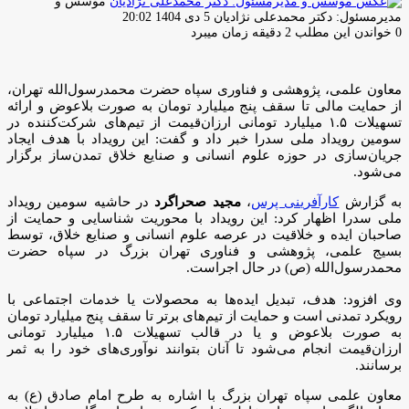
موسس و
ارسال
مدیرمسئول: دکتر محمدعلی نژادیان
5 دی 1404 20:02
ایمیل
0
خواندن این مطلب 2 دقیقه زمان میبرد
معاون علمی، پژوهشی و فناوری سپاه حضرت محمدرسول‌الله تهران،
از حمایت مالی تا سقف پنج میلیارد تومان به صورت بلاعوض و ارائه
تسهیلات ۱.۵ میلیارد تومانی ارزان‌قیمت از تیم‌های شرکت‌کننده در
سومین رویداد ملی سدرا خبر داد و گفت: این رویداد با هدف ایجاد
جریان‌سازی در حوزه علوم انسانی و صنایع خلاق تمدن‌ساز برگزار
می‌شود.
به گزارش
کارآفرینی پرس
،
مجید صحراگرد
در حاشیه سومین رویداد
ملی سدرا اظهار کرد: این رویداد با محوریت شناسایی و حمایت از
صاحبان ایده و خلاقیت در عرصه علوم انسانی و صنایع خلاق، توسط
بسیج علمی، پژوهشی و فناوری تهران بزرگ در سپاه حضرت
محمدرسول‌الله (ص) در حال اجراست.
وی افزود: هدف، تبدیل ایده‌ها به محصولات یا خدمات اجتماعی با
رویکرد تمدنی است و حمایت از تیم‌های برتر تا سقف پنج میلیارد تومان
به صورت بلاعوض و یا در قالب تسهیلات ۱.۵ میلیارد تومانی
ارزان‌قیمت انجام می‌شود تا آنان بتوانند نوآوری‌های خود را به ثمر
برسانند.
معاون علمی سپاه تهران بزرگ با اشاره به طرح امام صادق (ع) به