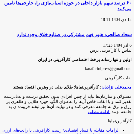
۶۰ درصد سهم بازار داخلی در حوزه اسباب‌بازی را، خارجی‌ها تامین
می‌کنند
12 دی 1404 18:11
سجاد صالحی: هنوز فهم مشترکی در صنایع خلاق وجود ندارد
6 آذر 1404 17:23
تماس با کارآفرینی پرس
اولین و تنها رسانه برخط اختصاصی کارآفرینی در ایران
karafarinipress@gmail.com
نقاب کارآفرینی
محمدعلی نژادیان
: کارآفرین‌نماها؛ طلای بدلی در ویترین اقتصاد هستند
مسئولان و سازمان‌ها نباید از چنین افرادی بدون تحقیق درست و به‌نادرست
تقدیر کنند و با القاب خاص آ‌ن‌ها را به‌عنوان الگو، چهره طلایی و ظاهری پر
زرق و برق به جامعه معرفی کنند و در نهایت آن‌ها نیز لبخند فریبنده‌ای به
جامعه بزنند.
ادامه مطلب
کارآفرین‌نماها
الزامات مقابله با فساد اقتصادی/ ژست کارآفرینی با رانت‌های ارزی