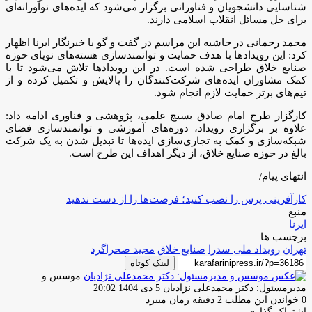
شناسایی دانشجویان و فناورانی برگزار می‌شود که ایده‌های نوآورانه‌ای
برای حل مسائل انقلاب اسلامی دارند.
محمد رحمانی در حاشیه این مراسم در گفت و گو با خبرنگار ایرنا اظهار
کرد: این رویدادها با هدف حمایت و توانمندسازی هسته‌های نوپای حوزه
صنایع خلاق طراحی شده است. در این رویدادها تلاش می‌شود تا با
کمک مشاوران ایده‌های شرکت‌کنندگان را پالایش و تکمیل کرده و از
تیم‌های برتر حمایت لازم انجام شود.
کارگزار طرح امام صادق بسیج علمی، پژوهشی و فناوری ادامه داد:
علاوه بر برگزاری رویداد، دوره‌های آموزشی و توانمندسازی فضای
شبکه‌سازی و کمک به تجاری‌سازی ایده‌ها تا تبدیل شدن به یک شرکت
بالغ در حوزه صنایع خلاق، از دیگر اهداف این طرح است.
انتهای پیام/
کارآفرینی پرس را نصب کنید؛ فرصت‌ها را از دست ندهید
منبع
ایرنا
برچسب ها
تهران
رویداد ملی سدرا
صنایع خلاق
مجید صحراگرد
لینک کوتاه
موسس و
ارسال
مدیرمسئول: دکتر محمدعلی نژادیان
5 دی 1404 20:02
ایمیل
0
خواندن این مطلب 2 دقیقه زمان میبرد
اشتراک گذاری