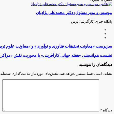
چاپ
فیس
توئیتر
واتس
تلگرام
لینکدین
اشتراک
(X)
آپ
بوک
گذاری
موسس و مدیرمسئول: دکتر محمدعلی نژادیان
از
طریق
ایمیل
پایگاه خبری کارآفرینی پرس
وبسایت
لینکدین
اینستاگرام
سرپرست
سرپرست «معاونت تحقیقات فناوری ‌و نوآوری» و «معاونت علوم تربی
«معاونت
تحقیقات
نشست
نشست هم‌اندیشی «هفته جهانی کارآفرینی» با محوریت نقش «مراکز م
فناوری
هم‌اندیشی
‌و
«هفته
دیدگاهتان را بنویسید
نوآوری»
جهانی
و
کارآفرینی»
نشانی ایمیل شما منتشر نخواهد شد.
بخش‌های موردنیاز علامت‌گذاری شده‌اند
«معاونت
با
علوم
محوریت
تربیتی
نقش
و
«مراکز
مهارتی»
مشاوره
دانشگاه
و
آزاد
بانوان
اسلامی
کارآفرین»
دیدگاه
*
منصوب
در