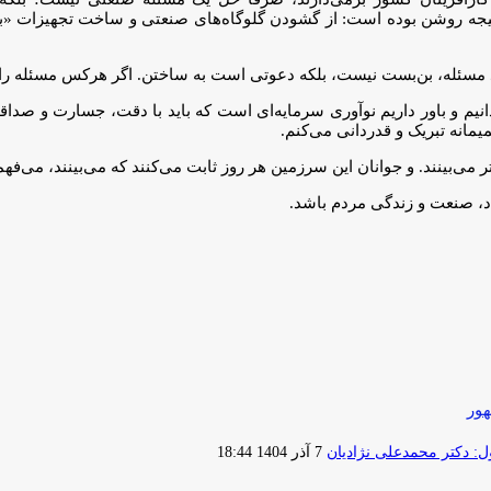
م، نتیجه روشن بوده است: از گشودن گلوگاه‌های صنعتی و ساخت تجهیزات «
د مسئله، بن‌بست نیست، بلکه دعوتی است به ساختن. اگر هرکس مسئله را درس
نیم و باور داریم نوآوری سرمایه‌ای است که باید با دقت، جسارت و صداق
انه تبریک و قدردانی می‌کنم.
می‌بینند. و جوانان این سرزمین هر روز ثابت می‌کنند که می‌بینند، می‌فهم
اد، صنعت و زندگی مردم باشد.
ور
ارسال
 دکتر محمدعلی نژادیان
7 آذر 1404 18:44
ایمیل