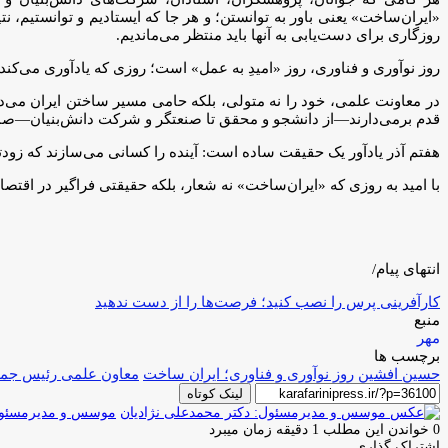
«ایران‌ساخت» یعنی باور به توانستن؛ و هر جا که ایستادیم و توانستی
روزگاری برای دست‌یابی به آنها باید منتظر می‌ماندیم.
روز نوآوری و فناوری، روز «امیدِ به عمل» است؛ روزی که یادآوری می‌کن
در معاونت علمی، خود را نه متولی، بلکه حامی مسیر ساختن ایران می‌دا
قدم برمی‌دارند—از دانشجو و محقق تا صنعتگر و شرکت دانش‌بنیان—صمیم
هفتم آذر یادآور یک حقیقت ساده است: آینده را کسانی می‌سازند که زودتر 
با امید به روزی که «ایران‌ساخت» نه شعار، بلکه حقیقتی فراگیر در اقتص
انتهای پیام/
کارآفرینی پرس را نصب کنید؛ فرصت‌ها را از دست ندهید
منبع
مهر
برچسب ها
حسین افشین
روز نوآوری و فناوری؛ ایران ساخت
معاون علمی رئیس جمه
لینک کوتاه
موسس و مدیرمسئول:
0
خواندن این مطلب 1 دقیقه زمان میبرد
اشتراک گذاری