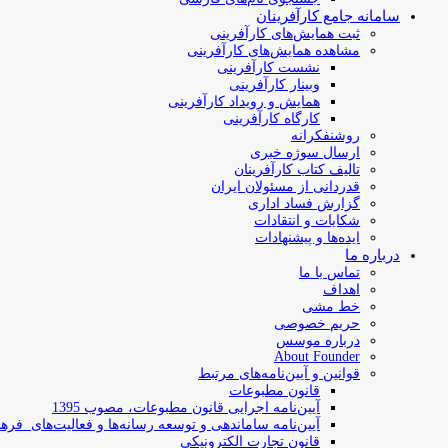
سامانه جامع کارآفرینان
ثبت همایش‌های کارآفرینی
مشاهده همایش‌های کارآفرینی
نشست کارآفرینی
وبینار کارآفرینی
همایش و رویداد کارآفرینی
کارگاه کارآفرینی
روشنفکرانه
ارسال سوژه‌ خبری
تالیف کتاب کارآفرینان
قدردانی از مسئولان ایران
گزارش فساد اداری
شکایات و انتقادات
ایده‌ها و پیشنهادات
درباره ما
تماس با ما
اهداف
خط مشی
حریم خصوصی
درباره موسس
About Founder
قوانین و آیین‌نامه‌های مرتبط
‌قانون مطبوعات
آیین‌نامه اجرایی قانون مطبوعات، مصوب 1395
آیین‌نامه سامان­دهی و توسعه رسانه­‌ها و فعالیت‌­های فره
قانون تجارت الکترونیکی