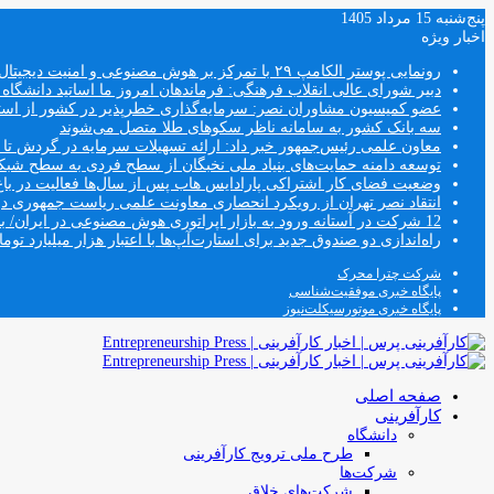
پنج‌شنبه 15 مرداد 1405
اخبار ویژه
رونمایی پوستر الکامپ ۲۹ با تمرکز بر هوش مصنوعی و امنیت دیجیتال
دبیر شورای عالی انقلاب فرهنگی: فرماندهان امروز ما اساتید دانشگا
عضو کمیسیون مشاوران نصر: سرمایه‌گذاری خطرپذیر در کشور از استار
سه بانک کشور به سامانه ناظر سکوهای طلا متصل می‌شوند
معاون علمی رئیس‌جمهور خبر داد: ارائه تسهیلات سرمایه در گردش تا سقف ۱۰۰ درصد فروش دانش‌
توسعه دامنه حمایت‌های بنیاد ملی نخبگان از سطح فردی به سطح شب
وضعیت فضای کار اشتراکی پارادایس هاب پس از سال‌ها فعالیت در باغ
انتقاد نصر تهران از رویکرد انحصاری معاونت علمی ریاست جمهوری
12 شرکت در آستانه ورود به بازار اپراتوری هوش مصنوعی در ایران/ بخش خصوصی وارد فصل جدید اقتصاد دیجیتال می‌شود
راه‌اندازی دو صندوق جدید برای استارت‌آپ‌ها با اعتبار هزار میلیارد توما
شرکت چترا محرک
پایگاه خبری موفقیت‌شناسی
پایگاه خبری موتورسیکلت‌نیوز
صفحه اصلی
کارآفرینی
دانشگاه
طرح ملی ترویج کارآفرینی
شرکت‌ها
شرکت‌های خلاق