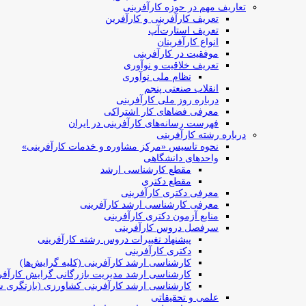
تعاریف مهم در حوزه کارآفرینی
تعریف کارآفرینی و کارآفرین
تعریف استارت‌آپ
انواع کارآفرینان
موفقیت در کارآفرینی
تعریف خلاقیت و نوآوری
نظام ملی نوآوری
انقلاب صنعتی پنجم
درباره روز ملی کارآفرینی
معرفی فضاهای کار اشتراکی
فهرست رسانه‌های کارآفرینی در ایران
درباره رشته کارآفرینی
نحوه تاسیس «مرکز مشاوره و خدمات کارآفرینی»
واحدهای دانشگاهی
مقطع کارشناسی ارشد
مقطع دکتری
معرفی دکتری کارآفرینی
معرفی کارشناسی ارشد کارآفرینی
منابع آزمون دکتری کارآفرینی
سرفصل دروس کارآفرینی
پیشنهاد تغییرات دروس رشته کارآفرینی
دکتری کارآفرینی
کارشناسی ارشد کارآفرینی (کلیه گرایش‌ها)
کارشناسی ارشد مدیریت بازرگانی گرایش کارآفر
کارشناسی ارشد کارآفرینی کشاورزی (بازنگری ش
علمی و تحقیقاتی