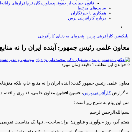
قانون حمایت از حقوق پدیدآورندگان نرم‌افزارهای رایانه‌ا
سایت‌های مرتبط
همکاری با خبرنگاران
درباره کارآفرینی پرس
جستجو
برای
اپلیکیشن کارآفرینی پرس؛ پنجره‌ای به دنیای کارآفرینی
معاون علمی رئیس جمهور: آینده ایران را نه منابع 
موسس و مدیرمسئول:
0
خواندن این مطلب 1 دقیقه زمان میبرد
معاون علمی رئیس جمهور گفت: آینده ایران را نه منابع خام، بلکه مغزهای 
به گزارش
کارآفرینی پرس
،
حسین افشین
معاون علمی، فناوری و اقتصاد 
متن این پیام به شرح زیر است؛
بسم‌الله‌الرحمن‌الرحیم
هفتم آذر، روز «نوآوری و فناوری؛ ایران‌ساخت»، تنها یک مناسبت تقویمی نی
هر گامی که جوانان، پژوهشگران، استادان، شرکت‌های دانش‌بنیان و 