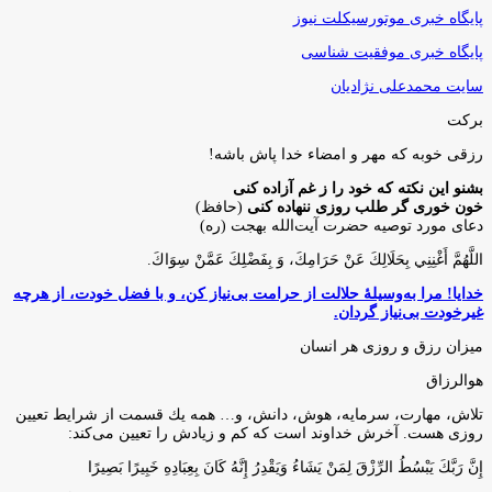
پایگاه خبری موتورسیکلت نیوز
پایگاه خبری موفقیت شناسی
سایت محمدعلی نژادیان
برکت
رزقی خوبه كه مهر و امضاء خدا پاش باشه!
بشنو این نکته که خود را ز غم آزاده کنی
خون خوری گر طلب روزی ننهاده کنی
(حافظ)
دعای مورد توصیه حضرت آیت‌الله بهجت (ره)
اللَّهُمَّ أَغْنِنِي بِحَلَالِكَ عَنْ حَرَامِكَ، وَ بِفَضْلِكَ عَمَّنْ سِوَاكَ‏.
خدایا! مرا به‌وسیلۀ حلالت از حرامت بی‌نیاز کن، و با فضل خودت، از هرچه
غیرخودت بی‌نیاز گردان.
میزان رزق و روزی هر انسان
هوالرزاق
تلاش، مهارت، سرمايه، هوش، دانش، و… همه يك قسمت از شرايط تعيين
روزى هست. آخرش خداوند است كه كم و زيادش را تعيين مى‌كند:
إِنَّ رَبَّكَ يَبْسُطُ الرِّزْقَ لِمَنْ يَشَاءُ وَيَقْدِرُ إِنَّهُ كَانَ بِعِبَادِهِ خَبِيرًا بَصِيرًا