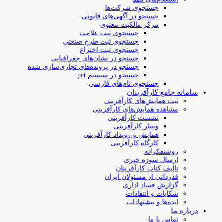
جستجوی شرکت‌ها
جستجو در آگهی‌های قانونی
مرکز مالکیت معنوی
جستجوی ثبت علامت
جستجوی ثبت طرح صنعتی
جستجوی ثبت اختراع
جستجو در نشان‌های جغرافیایی
جستجو در پرونده‌های تجاری‌سازی شده
جستجو در سیستم pct
جستجوی نام‌های فارسی
سامانه جامع کارآفرینان
ثبت همایش‌های کارآفرینی
مشاهده همایش‌های کارآفرینی
نشست کارآفرینی
وبینار کارآفرینی
همایش و رویداد کارآفرینی
کارگاه کارآفرینی
روشنفکرانه
ارسال سوژه‌ خبری
تالیف کتاب کارآفرینان
قدردانی از مسئولان ایران
گزارش فساد اداری
شکایات و انتقادات
ایده‌ها و پیشنهادات
درباره ما
تماس با ما