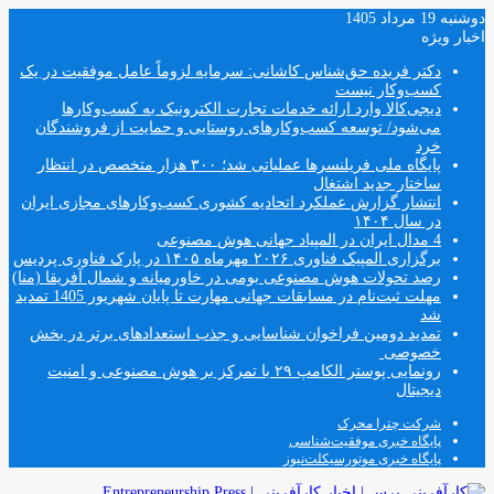
دوشنبه 19 مرداد 1405
اخبار ویژه
دکتر فریده حق‌شناس کاشانی: سرمایه لزوماً عامل‌ موفقیت در یک
کسب‌و‌کار نیست
دیجی‌کالا وارد ارائه خدمات تجارت الکترونیک به کسب‌وکارها
می‌شود/ توسعه کسب‌وکارهای روستایی و حمایت از فروشندگان
خرد
پایگاه ملی فریلنسرها عملیاتی شد؛ ۳۰۰ هزار متخصص در انتظار
ساختار جدید اشتغال
انتشار گزارش عملکرد اتحادیه کشوری کسب‌وکارهای مجازی ایران
در سال ۱۴۰۴
4 مدال ایران در المپیاد جهانی هوش مصنوعی
برگزاری المپیک فناوری ۲۰۲۶ مهرماه ۱۴۰۵ در پارک فناوری پردیس
رصد تحولات هوش مصنوعی بومی در خاورمیانه و شمال آفریقا (منا)
مهلت ثبت‌نام در مسابقات جهانی مهارت تا پایان شهریور 1405 تمدید
شد
تمدید دومین فراخوان شناسایی و جذب استعدادهای برتر در بخش
خصوصی
رونمایی پوستر الکامپ ۲۹ با تمرکز بر هوش مصنوعی و امنیت
دیجیتال
شرکت چترا محرک
پایگاه خبری موفقیت‌شناسی
پایگاه خبری موتورسیکلت‌نیوز