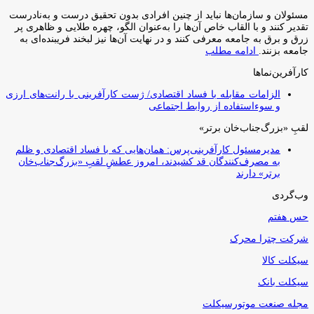
مسئولان و سازمان‌ها نباید از چنین افرادی بدون تحقیق درست و به‌نادرست
تقدیر کنند و با القاب خاص آ‌ن‌ها را به‌عنوان الگو، چهره طلایی و ظاهری پر
زرق و برق به جامعه معرفی کنند و در نهایت آن‌ها نیز لبخند فریبنده‌ای به
جامعه بزنند.
ادامه مطلب
کارآفرین‌نماها
الزامات مقابله با فساد اقتصادی/ ژست کارآفرینی با رانت‌های ارزی
و سوءاستفاده از روابط اجتماعی
لقبِ «بزرگ‌جناب‌خان برتر»
مدیرمسئول کارآفرینی‌پرس: همان‌هایی که با فساد اقتصادی و ظلم
به مصرف‌کنندگان قد کشیدند، امروز عطشِ لقبِ «بزرگ‌جناب‌خان
برتر» دارند
وب‌گردی
حس هفتم
شرکت چترا محرک
سیکلت کالا
سیکلت بانک
مجله صنعت موتورسیکلت