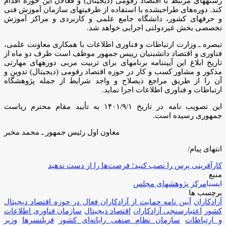
رشته­های مرتبط با اقتصاد رقومی (دیجیتال) و فعالان این حوزه اقدام
کند. دوره‌­های طراحی­شده با استفاده از ظرفیت­های سازمان آموزش فنی
و حرفه­ای کشور، دانشگاه جامع علمی و کاربردی و مراکز آموزش
تخصصی بخش غیردولتی اجرایی خواهد شد.
تبصره ـ وزارت ارتباطات و فناوری اطلاعات با همکاری معاونت علمی،
فناوری و اقتصاد دانش­بنیان رییس جمهور موظف است ظرف دو ماه از
تاریخ ابلاغ این آیین­نامه برنامه­ای برای تربیت مربی دوره­های مهارتی
مذکور و مشاور کسب و کار در حوزه اقتصاد رقومی (دیجیتال) تدوین و
آن را از طریق مراجع ذی­صلاح و واجد شرایط از جمله پژوهشگاه
ارتباطات و فناوری اطلاعات اجرا نماید.
این تصویب نامه در تاریخ ۱۴۰۱/۹/۱ به تأیید مقام محترم ریاست
جمهوری رسیده است.
معاون اول رئیس جمهور ـ محمد مخبر
انتهای پیام/
کارآفرینی پرس را نصب کنید؛ فرصت‌ها را از دست ندهید
منبع
ایسنا
مرکز پژوهشهای مجلس
برچسب ها
آزادکاران
آیین ­نامه حمایت از آزادکاران فعال در حوزه اقتصاد دیجیتال
کشور
اعتبارسنجی آزادکاران
اقتصاد دیجیتال
سازمان فناوری اطلاعات
و ارتباطات
سازمان نظام صنفی رایانه‌ای کشور
فریلنسرها
وزیر