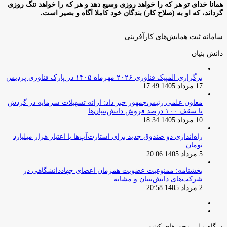
همانا خدای تو هر که را خواهد روزی وسیع دهد و هر که را خواهد تنگ روزی
گرداند، که او به (صلاح کار) بندگان خود کاملا آگاه و بصیر است.
سامانه ثبت همایش‌های کارآفرینی
دانش‌ بنیان‌
برگزاری المپیک فناوری ۲۰۲۶ مهرماه ۱۴۰۵ در پارک فناوری پردیس
17 مرداد 1405 17:49
معاون علمی رئیس‌جمهور خبر داد: ارائه تسهیلات سرمایه در گردش
تا سقف ۱۰۰ درصد فروش دانش‌بنیان‌ها
10 مرداد 1405 18:34
راه‌اندازی دو صندوق جدید برای استارت‌آپ‌ها با اعتبار هزار میلیارد
تومان
5 مرداد 1405 20:06
بخشنامه: ممنوعیت عضویت همزمان اعضای جهاددانشگاهی در
شرکت‌های دانش‌بنیان و مشابه
2 مرداد 1405 20:58
صفحه
صفحه
قبلی
بعدی
درگاه ملی مجوزهای کشور