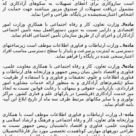
است سازوکاری برای اعطای تسهیلات به سکوهای آزادکاری که
مشمول دریافت تسهیلات از صندوق مزبور می­باشند جهت حمایت از
اشخاص اعتبارسنجی­شده در پایگاه­، طراحی و اجرا نماید.
ماده۷ـ
وزارت تعاون، کار و رفاه اجتماعی با همکاری وزارت امور
اقتصادی و دارایی نسبت به تدوین دستورالعمل بیمه تأمین اجتماعی
آزادکاران و اجرای آن از طریق سازمان تأمین اجتماعی اقدام نماید.
ماده۸ ـ
وزارت ارتباطات و فناوری اطلاعات موظف است زیرساخت­های
دسترسی به اینترنت پرسرعت و پایدار با سطح دسترسی مناسب افراد
اعتبارسنجی شده در پایگاه را فراهم نماید.
ماده۹ـ
وزارت تعاون، کار و رفاه اجتماعی با همکاری معاونت علمی،
فناوری و اقتصاد دانش بنیان رییس جمهور و وزارتخانه های ارتباطات و
فناوری اطلاعات و علوم، تحقیقات و فناوری و با استفاده از ظرفیت­
سکو (پلتفرم­)های آزادکاری و به منظور ارائه خدمات مشاوره امور
قراردادی، بازاریابی، حقوقی و بیمه­ای، با رعایت قوانین نسبت به ایجاد
میز خدمت آزادکاری (فری­لنسر) در پارک­های علم و فناری کشور، مراکز
نوآوری و یا سایر مکان­های مرتبط ظرف سه ماه از تاریخ ابلاغ این آیین­
نامه اقدام نماید.
ماده۱۰ـ
وزارت ارتباطات و فناوری اطلاعات موظف است با همکاری
وزارتخانه های تعاون، کار و رفاه اجتماعی و فرهنگ و ارشاد اسلامی و
معاونت علمی، فناوری و اقتصاد دانش­بنیان رییس جمهور نسبت به
طراحی دوره­های مهارتی کوتاه­مدت تخصصی مورد نیاز فارغ­التحصیلان