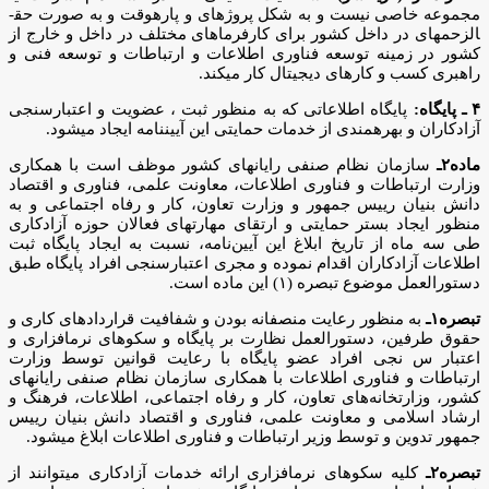
مجموعه خاصی نیست و به شکل پروژه­ای و پاره­وقت و به صورت حق­
الزحمه­ای در داخل کشور برای کارفرماهای مختلف در داخل و خارج از
کشور در زمینه توسعه فناوری اطلاعات و ارتباطات و توسعه فنی و
راهبری کسب و کارهای دیجیتال کار می­کند.
۴ ـ پایگاه:
پایگاه اطلاعاتی که به منظور ثبت ، عضویت و اعتبارسنجی
آزادکاران و بهره­مندی از خدمات حمایتی این آیین­نامه ایجاد می­شود.
ماده۲ـ
سازمان نظام صنفی رایانه­ای کشور موظف است با همکاری
وزارت ارتباطات و فناوری اطلاعات، معاونت علمی، فناوری و اقتصاد
دانش­ بنیان رییس جمهور و وزارت تعاون، کار و رفاه اجتماعی و به
منظور ایجاد بستر حمایتی و ارتقای مهارت­های فعالان حوزه آزادکاری
طی سه ماه از تاریخ ابلاغ این آیین‌­نامه، نسبت به ایجاد پایگاه ثبت
اطلاعات آزادکاران اقدام نموده و مجری اعتبارسنجی افراد پایگاه طبق
دستورالعمل موضوع تبصره (۱) این ماده است.
تبصره۱ـ
به منظور رعایت منصفانه بودن و شفافیت قراردادهای کاری و
حقوق طرفین، دستورالعمل نظارت بر پایگاه و سکوهای نرم­افزاری و
اعتبار س نجی افراد عضو پایگاه با رعایت قوانین توسط وزارت
ارتباطات و فناوری اطلاعات با همکاری سازمان نظام صنفی رایانه­ای
کشور، وزارتخانه­‌های تعاون، کار و رفاه اجتماعی، اطلاعات، فرهنگ و
ارشاد اسلامی و معاونت علمی، فناوری و اقتصاد دانش بنیان رییس
جمهور تدوین و توسط وزیر ارتباطات و فناوری اطلاعات ابلاغ می­شود.
تبصره۲ـ
کلیه سکوهای نرم­افزاری ارائه خدمات آزادکاری می­توانند از