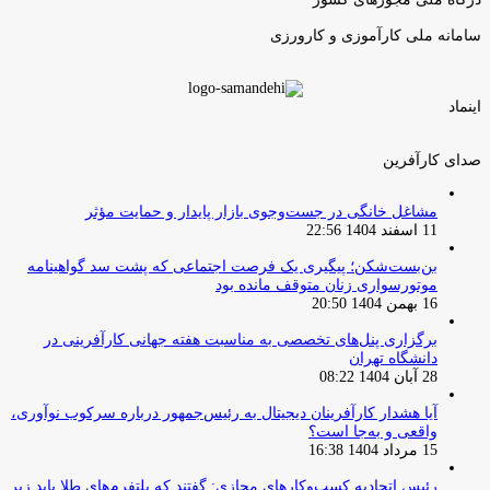
سامانه ملی کارآموزی و کارورزی
اینماد
صدای کارآفرین
مشاغل خانگی در جست‌وجوی بازار پایدار و حمایت مؤثر
11 اسفند 1404 22:56
بن‌بست‌شکن؛ پیگیری یک فرصت اجتماعی که پشت سد گواهینامه
موتورسواری زنان متوقف مانده بود
16 بهمن 1404 20:50
برگزاری پنل‌های تخصصی به مناسبت هفته جهانی کارآفرینی در
دانشگاه تهران
28 آبان 1404 08:22
آیا هشدار کارآفرینان دیجیتال به رئیس‌جمهور درباره سرکوب نوآوری،
واقعی و به‌جا است؟
15 مرداد 1404 16:38
‏رئیس اتحادیه کسب‌وکارهای مجازی: گفتند که پلتفرم‌های طلا باید زیر