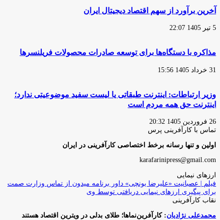
آخرین برآورد از سهم اقتصاد دیجیتال ایران
5 تیر 1405 22:07
مذاکره با دستگاه‌ها برای توسعه صادرات محصولات فریلنسرها
31 خرداد 1405 15:56
وزیر ارتباطات: اینترنت طبقاتی یا لیست سفید موضوعیتی ندارد؛
اینترنت حق همه مردم است
26 فروردین 1405 20:32
تماس با کارآفرینی پرس
اولین و تنها رسانه برخط اختصاصی کارآفرینی در ایران
karafarinipress@gmail.com
ارزهای نیمایی
فیلم | عصبانیت «علیرضا یونچی» داور برنامه میدون از تماس وزارت صمت
برای پیگیری ارزهای نیمایی دریافتی توسط وی
نقاب کارآفرینی
محمدعلی نژادیان
: کارآفرین‌نماها؛ طلای بدلی در ویترین اقتصاد هستند