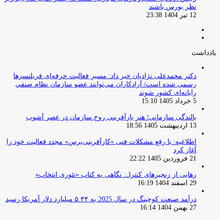
نظر بورس باشند
12 تیر 1404 23:38
صفحه
صفحه
قبلی
بعدی
یادداشت
دکتر محمدعلی نژادیان خبر داد: مسیر فعالیت حرفه‌ای فریلنسرها
رسمی شده است/ آزادکاران می‌توانند عضو سازمان نظام صنفی
رایانه‌ای کشور شوند
5 خرداد 1405 15:10
بالندگی سازمانی؛ هنر بازآفرینی روح سازمان در عصر آشوب
13 اردیبهشت 1405 18:56
اطلاعیه: با رفع مشکلات فنی «کارآفرینی‌پرس» مجدد فعالیت خود را
آغاز کرد
21 فروردین 1405 22:22
رهایی از زنجیرهای کنترل: نگاهی به کتاب «تئوری انتخاب»
29 اسفند 1404 16:19
درآمد صنعت کوچینگ در سال 2025 به ۵.۳۴ میلیارد دلار آمریکا رسید
27 بهمن 1404 16:14