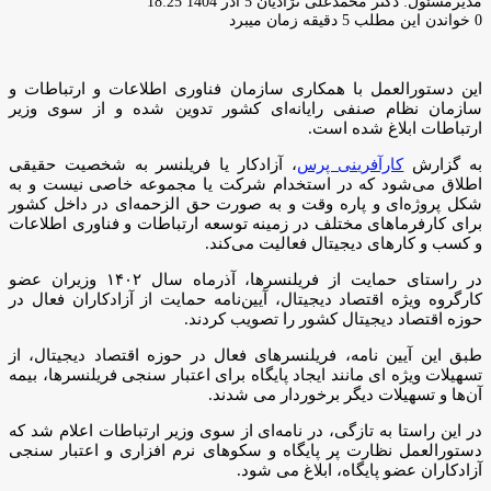
ارسال
مدیرمسئول: دکتر محمدعلی نژادیان
5 آذر 1404 18:25
ایمیل
0
خواندن این مطلب 5 دقیقه زمان میبرد
این دستورالعمل با همکاری سازمان فناوری اطلاعات و ارتباطات و
سازمان نظام صنفی رایانه‌ای کشور تدوین شده و از سوی وزیر
ارتباطات ابلاغ شده است.
به گزارش
کارآفرینی پرس
، آزادکار یا فریلنسر به شخصیت حقیقی
اطلاق می‌شود که در استخدام شرکت یا مجموعه خاصی نیست و به
شکل پروژه‌ای و پاره وقت و به صورت حق الزحمه‌ای در داخل کشور
برای کارفرماهای مختلف در زمینه توسعه ارتباطات و فناوری اطلاعات
و کسب و کارهای دیجیتال فعالیت می‌کند.
در راستای حمایت از فریلنسرها، آذرماه سال ۱۴۰۲ وزیران عضو
کارگروه ویژه اقتصاد دیجیتال، آیین‌نامه حمایت از آزادکاران فعال در
حوزه اقتصاد دیجیتال کشور را تصویب کردند.
طبق این آیین نامه، فریلنسرهای فعال در حوزه اقتصاد دیجیتال، از
تسهیلات ویژه ای مانند ایجاد پایگاه برای اعتبار سنجی فریلنسرها، بیمه
آن‌ها و تسهیلات دیگر برخوردار می شدند.
در این راستا به تازگی، در نامه‌ای از سوی وزیر ارتباطات اعلام شد که
دستورالعمل نظارت پر پایگاه و سکوهای نرم افزاری و اعتبار سنجی
آزادکاران عضو پایگاه، ابلاغ می شود.