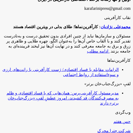
karafarinipress@gmail.com
نقاب کارآفرینی
محمدعلی نژادیان
: کارآفرین‌نماها؛ طلای بدلی در ویترین اقتصاد هستند
مسئولان و سازمان‌ها نباید از چنین افرادی بدون تحقیق درست و به‌نادرست
تقدیر کنند و با القاب خاص آ‌ن‌ها را به‌عنوان الگو، چهره طلایی و ظاهری پر
زرق و برق به جامعه معرفی کنند و در نهایت آن‌ها نیز لبخند فریبنده‌ای به
جامعه بزنند.
ادامه مطلب
کارآفرین‌نماها
الزامات مقابله با فساد اقتصادی/ ژست کارآفرینی با رانت‌های ارزی
و سوءاستفاده از روابط اجتماعی
لقبِ «بزرگ‌جناب‌خان برتر»
مدیرمسئول کارآفرینی‌پرس: همان‌هایی که با فساد اقتصادی و ظلم
به مصرف‌کنندگان قد کشیدند، امروز عطشِ لقبِ «بزرگ‌جناب‌خان
برتر» دارند
وب‌گردی
حس هفتم
شرکت چترا محرک