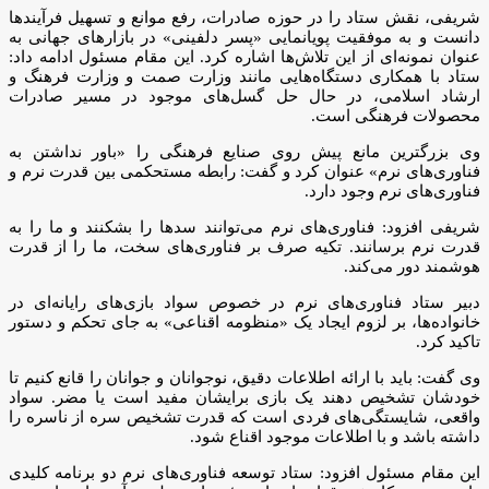
شریفی، نقش ستاد را در حوزه صادرات، رفع موانع و تسهیل فرآیند‌ها
دانست و به موفقیت پویانمایی «پسر دلفینی» در بازار‌های جهانی به
عنوان نمونه‌ای از این تلاش‌ها اشاره کرد. این مقام مسئول ادامه داد:
ستاد با همکاری دستگاه‌هایی مانند وزارت صمت و وزارت فرهنگ و
ارشاد اسلامی، در حال حل گسل‌های موجود در مسیر صادرات
محصولات فرهنگی است.
وی بزرگترین مانع پیش روی صنایع فرهنگی را «باور نداشتن به
فناوری‌های نرم» عنوان کرد و گفت: رابطه مستحکمی بین قدرت نرم و
فناوری‌های نرم وجود دارد.
شریفی افزود: فناوری‌های نرم می‌توانند سد‌ها را بشکنند و ما را به
قدرت نرم برسانند. تکیه صرف بر فناوری‌های سخت، ما را از قدرت
هوشمند دور می‌کند.
دبیر ستاد فناوری‌های نرم در خصوص سواد بازی‌های رایانه‌ای در
خانواده‌ها، بر لزوم ایجاد یک «منظومه اقناعی» به جای تحکم و دستور
تاکید کرد.
وی گفت: باید با ارائه اطلاعات دقیق، نوجوانان و جوانان را قانع کنیم تا
خودشان تشخیص دهند یک بازی برایشان مفید است یا مضر. سواد
واقعی، شایستگی‌های فردی است که قدرت تشخیص سره از ناسره را
داشته باشد و با اطلاعات موجود اقناع شود.
این مقام مسئول افزود: ستاد توسعه فناوری‌های نرم دو برنامه کلیدی