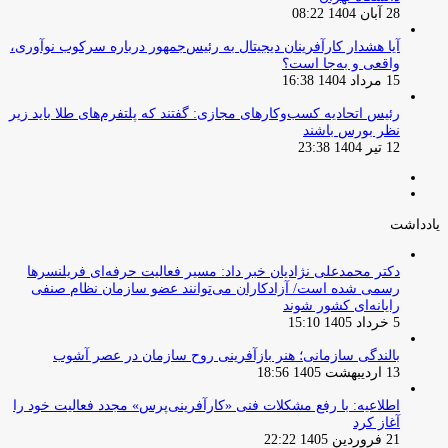
28 آبان 1404 08:22
آیا هشدار کارآفرینان دیجیتال به رئیس‌جمهور درباره سرکوب نوآوری،
واقعی و به‌جا است؟
15 مرداد 1404 16:38
‏رئیس اتحادیه کسب‌وکارهای مجازی: گفتند که پلتفرم‌های طلا باید زیر
نظر بورس باشند
12 تیر 1404 23:38
صفحه
صفحه
قبلی
بعدی
یادداشت
دکتر محمدعلی نژادیان خبر داد: مسیر فعالیت حرفه‌ای فریلنسرها
رسمی شده است/ آزادکاران می‌توانند عضو سازمان نظام صنفی
رایانه‌ای کشور شوند
5 خرداد 1405 15:10
بالندگی سازمانی؛ هنر بازآفرینی روح سازمان در عصر آشوب
13 اردیبهشت 1405 18:56
اطلاعیه: با رفع مشکلات فنی «کارآفرینی‌پرس» مجدد فعالیت خود را
آغاز کرد
21 فروردین 1405 22:22