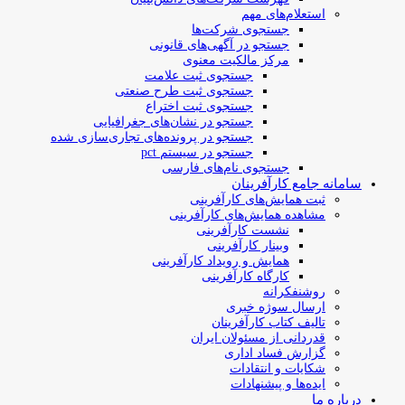
استعلام‌های مهم
جستجوی شرکت‌ها
جستجو در آگهی‌های قانونی
مرکز مالکیت معنوی
جستجوی ثبت علامت
جستجوی ثبت طرح صنعتی
جستجوی ثبت اختراع
جستجو در نشان‌های جغرافیایی
جستجو در پرونده‌های تجاری‌سازی شده
جستجو در سیستم pct
جستجوی نام‌های فارسی
سامانه جامع کارآفرینان
ثبت همایش‌های کارآفرینی
مشاهده همایش‌های کارآفرینی
نشست کارآفرینی
وبینار کارآفرینی
همایش و رویداد کارآفرینی
کارگاه کارآفرینی
روشنفکرانه
ارسال سوژه‌ خبری
تالیف کتاب کارآفرینان
قدردانی از مسئولان ایران
گزارش فساد اداری
شکایات و انتقادات
ایده‌ها و پیشنهادات
درباره ما