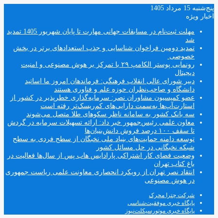
پنج‌شنبه 15 مرداد 1405
اخبار ویژه
مهلت ثبت‌نام در مسابقات جهانی مهارت تا پایان شهریور 1405 تمدید
شد
تمدید دومین فراخوان شناسایی و جذب استعدادهای برتر در بخش
خصوصی
رونمایی پوستر الکامپ ۲۹ با تمرکز بر هوش مصنوعی و امنیت
دیجیتال
دبیر شورای عالی انقلاب فرهنگی: فرماندهان امروز ما اساتید
دانشگاه و صاحب‌نظران حوزه علم و فناوری هستند
عضو کمیسیون مشاوران نصر: سرمایه‌گذاری خطرپذیر در کشور از
استارت‌آپ‌ها به‌سمت دارایی‌های کم‌ریسک‌تر رفته است
سه بانک کشور به سامانه ناظر سکوهای طلا متصل می‌شوند
معاون علمی رئیس‌جمهور خبر داد: ارائه تسهیلات سرمایه در گردش
تا سقف ۱۰۰ درصد فروش دانش‌بنیان‌ها
توسعه دامنه حمایت‌های بنیاد ملی نخبگان از سطح فردی به سطح
شبکه نخبگانی در حل مسائل کشور
وضعیت فضای کار اشتراکی پارادایس هاب پس از سال‌ها فعالیت در
باغ کتاب تهران
انتقاد نصر تهران از رویکرد انحصاری معاونت علمی ریاست جمهوری
در هوش مصنوعی
شرکت چترا محرک
پایگاه خبری موفقیت‌شناسی
پایگاه خبری موتورسیکلت‌نیوز