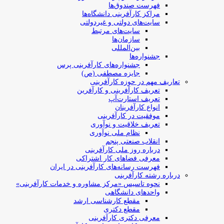
فهرست صندوق‌ها
مراکز کارآفرینی دانشگاه‌ها
سایت‌های دولتی و غیردولتی
سایت‌های مرتبط
سازمان‌ها
بین‌المللی
جشنواره‌ها
جشنواره‌های کارآفرینی‌ پرس
جایزه مصطفی (ص)
تعاریف مهم در حوزه کارآفرینی
تعریف کارآفرینی و کارآفرین
تعریف استارت‌آپ
انواع کارآفرینان
موفقیت در کارآفرینی
تعریف خلاقیت و نوآوری
نظام ملی نوآوری
انقلاب صنعتی پنجم
درباره روز ملی کارآفرینی
معرفی فضاهای کار اشتراکی
فهرست رسانه‌های کارآفرینی در ایران
درباره رشته کارآفرینی
نحوه تاسیس «مرکز مشاوره و خدمات کارآفرینی»
واحدهای دانشگاهی
مقطع کارشناسی ارشد
مقطع دکتری
معرفی دکتری کارآفرینی