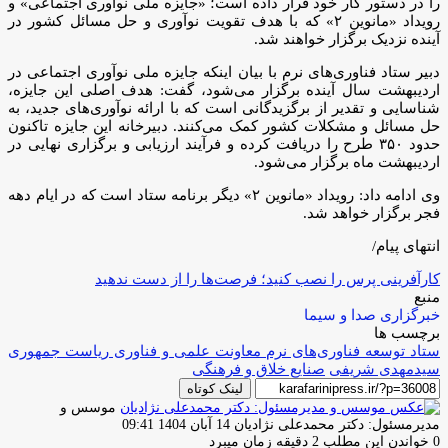
را در دستور کار خود قرار داده است؛ «جایزه ملی نوآوری اجتماعی» و
رویداد «مانوین ۲» که با هدف تقویت نوآوری و حل مسائل کشور در
آینده نزدیک برگزار خواهند شد.
دبیر ستاد فناوری‌های نرم با بیان اینکه جایزه ملی نوآوری اجتماعی در
اردیبهشت سال آینده برگزار می‌شود، گفت: هدف اصلی این جایزه،
شناسایی و تقدیر از برگزیدگانی است که با ارائه نوآوری‌های جدید، به
حل مسائل و مشکلات کشور کمک می‌کنند. دبیرخانه این جایزه تاکنون
حدود ۳۵۰ طرح را دریافت کرده و فرآیند ارزیابی و برگزاری نهایی در
اردیبهشت ماه برگزار می‌شود.
وی ادامه داد: رویداد «مانوین ۲» دیگر برنامه ستاد است که در ایام دهه
فجر برگزار خواهد شد.
انتهای پیام/
کارآفرینی پرس را نصب کنید؛ فرصت‌ها را از دست ندهید
منبع
خبرگزاری صدا و سیما
برچسب ها
ستاد توسعه فناوری‌های نرم معاونت علمی و فناوری ریاست جمهوری
سیدمهدی شریفی
صنایع خلاق و فرهنگی
لینک کوتاه
موسس و
ارسال
مدیرمسئول: دکتر محمدعلی نژادیان
14 آبان 1404 09:41
ایمیل
0
خواندن این مطلب 2 دقیقه زمان میبرد