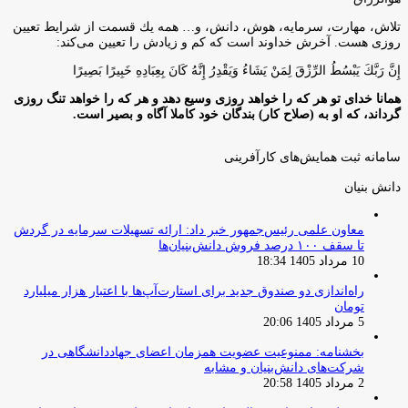
تلاش، مهارت، سرمايه، هوش، دانش، و… همه يك قسمت از شرايط تعيين
روزى هست. آخرش خداوند است كه كم و زيادش را تعيين مى‌كند:
إِنَّ رَبَّكَ يَبْسُطُ الرِّزْقَ لِمَنْ يَشَاءُ وَيَقْدِرُ إِنَّهُ كَانَ بِعِبَادِهِ خَبِيرًا بَصِيرًا
همانا خدای تو هر که را خواهد روزی وسیع دهد و هر که را خواهد تنگ روزی
گرداند، که او به (صلاح کار) بندگان خود کاملا آگاه و بصیر است.
سامانه ثبت همایش‌های کارآفرینی
دانش‌ بنیان‌
معاون علمی رئیس‌جمهور خبر داد: ارائه تسهیلات سرمایه در گردش
تا سقف ۱۰۰ درصد فروش دانش‌بنیان‌ها
10 مرداد 1405 18:34
راه‌اندازی دو صندوق جدید برای استارت‌آپ‌ها با اعتبار هزار میلیارد
تومان
5 مرداد 1405 20:06
بخشنامه: ممنوعیت عضویت همزمان اعضای جهاددانشگاهی در
شرکت‌های دانش‌بنیان و مشابه
2 مرداد 1405 20:58