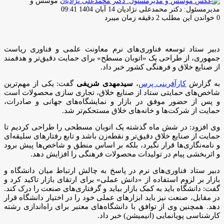
موسس و
ارسال
مدیرمسئول: دکتر محمدعلی نژادیان
14 آبان 1404 09:41
ایمیل
0
خواندن این مطلب 2 دقیقه زمان میبرد
دبیر ستاد توسعه فناوری‌های نرم معاونت علمی و فناوری ریاست
جمهوری، از طراحی یک «اتوبان مسطح» برای حمایت دقیق‌تر و هدفمند
از صنایع خلاق و فرهنگی کشور خبر داد.
به گزارش
کارآفرینی پرس
،
سیدمهدی شریفی
گفت: یکی از مهم‌ترین
شاخص‌های حمایتی ستاد از صنایع خلاق، تجاری سازی محصولات است
و پس از حضور موفق در بازار و نمایشگاه‌های جهانی و صادرات،
حمایت از شرکت‌ها و خانه‌های خلاق مستحکم‌تر شد.
وی افزود: در شش ماه گذشته یک اتوبان مسطحی را طراحی کردیم تا
حمایت از صنایع خلاق دقیق‌تر و نقطه‌زن باشد و تابع رفتار‌های سلیقه‌ای
و نامه‌نگاری‌ها قرار نگیرد، بلکه بر اساس منطق و شاخص‌ها پیش برود
و اثربخشی پیام در تولیدات محصولات فرهنگی را افزایش دهد.
دبیر ستاد فناوری‌های نرم در پاسخ به چالش ارتباط میان دانشگاه و
بازار بر لزوم استفاده از «دانش عملی» برای ارتقای بازار تاکید کرد و
گفت: دانشگاه باید به کمک بازار بیاید و گرفتاری‌های صنعت را درک کند.
در مقابل، صنعت نیز باید ابزار‌های عملی خود را در اختیار دانشگاه قرار
دهد. همچنین وی از توافق با دانشگاه‌های معتبر برای راه‌اندازی رشته
کارشناسی پویانمایی (انیمیشن) خبر داد.