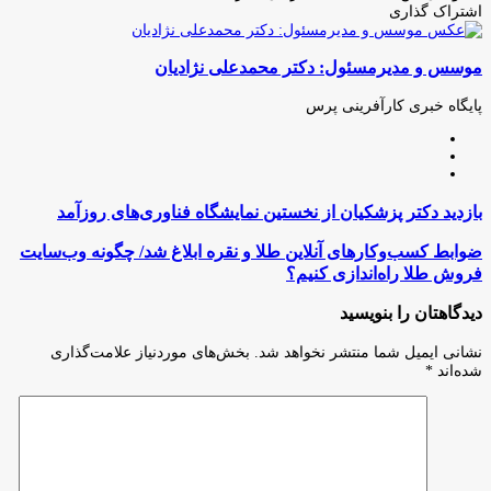
اشتراک گذاری
چاپ
فیس
توئیتر
واتس
تلگرام
لینکدین
اشتراک
(X)
آپ
بوک
گذاری
موسس و مدیرمسئول: دکتر محمدعلی نژادیان
از
طریق
ایمیل
پایگاه خبری کارآفرینی پرس
وبسایت
لینکدین
اینستاگرام
بازدید
بازدید دکتر پزشکیان از نخستین نمایشگاه فناوری‌های روزآمد
دکتر
پزشکیان
ضوابط
ضوابط کسب‌وکارهای آنلاین طلا و نقره ابلاغ شد/ چگونه وب‌سایت
از
کسب‌وکارهای
فروش طلا راه‌اندازی کنیم؟
نخستین
آنلاین
نمایشگاه
طلا
دیدگاهتان را بنویسید
فناوری‌های
و
روزآمد
نقره
نشانی ایمیل شما منتشر نخواهد شد.
بخش‌های موردنیاز علامت‌گذاری
ابلاغ
شده‌اند
*
شد/
چگونه
وب‌سایت
فروش
طلا
راه‌اندازی