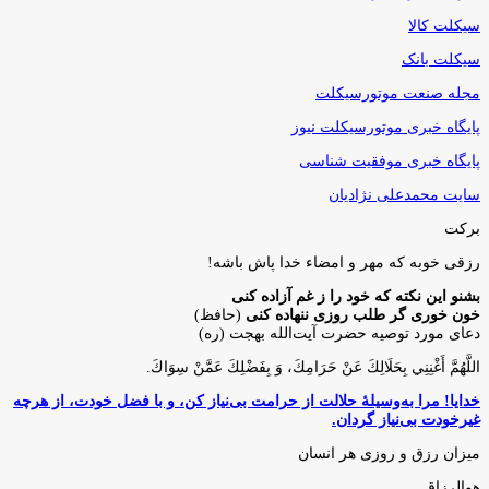
سیکلت کالا
سیکلت بانک
مجله صنعت موتورسیکلت
پایگاه خبری موتورسیکلت نیوز
پایگاه خبری موفقیت شناسی
سایت محمدعلی نژادیان
برکت
رزقی خوبه كه مهر و امضاء خدا پاش باشه!
بشنو این نکته که خود را ز غم آزاده کنی
خون خوری گر طلب روزی ننهاده کنی
(حافظ)
دعای مورد توصیه حضرت آیت‌الله بهجت (ره)
اللَّهُمَّ أَغْنِنِي بِحَلَالِكَ عَنْ حَرَامِكَ، وَ بِفَضْلِكَ عَمَّنْ سِوَاكَ‏.
خدایا! مرا به‌وسیلۀ حلالت از حرامت بی‌نیاز کن، و با فضل خودت، از هرچه
غیرخودت بی‌نیاز گردان.
میزان رزق و روزی هر انسان
هوالرزاق