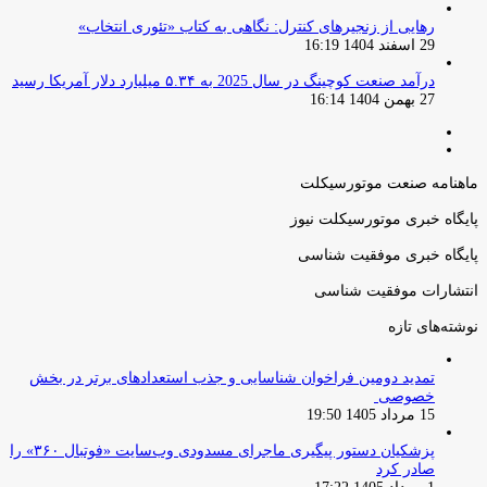
رهایی از زنجیرهای کنترل: نگاهی به کتاب «تئوری انتخاب»
29 اسفند 1404 16:19
درآمد صنعت کوچینگ در سال 2025 به ۵.۳۴ میلیارد دلار آمریکا رسید
27 بهمن 1404 16:14
صفحه
صفحه
قبلی
بعدی
ماهنامه صنعت موتورسیکلت
پایگاه خبری موتورسیکلت نیوز
پایگاه خبری موفقیت شناسی
انتشارات موفقیت شناسی
نوشته‌های تازه
تمدید دومین فراخوان شناسایی و جذب استعدادهای برتر در بخش
خصوصی
15 مرداد 1405 19:50
پزشکیان دستور پیگیری ماجرای مسدودی وب‌سایت «فوتبال ۳۶۰» را
صادر کرد