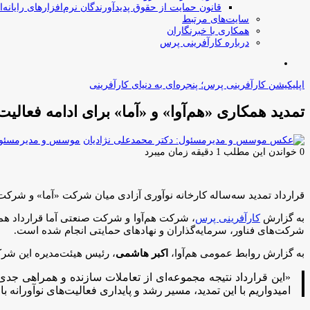
قانون حمایت از حقوق پدیدآورندگان نرم‌افزارهای رایانه‌ا
سایت‌های مرتبط
همکاری با خبرنگاران
درباره کارآفرینی پرس
جستجو
برای
اپلیکیشن کارآفرینی پرس؛ پنجره‌ای به دنیای کارآفرینی
تمدید همکاری «هم‌آوا» و «آما» برای ادامه فعالیت
موسس و مدیرمسئول:
0
خواندن این مطلب 1 دقیقه زمان میبرد
قرارداد تمدید سه‌ساله کارخانه نوآوری آزادی میان شرکت «آما» و شرکت 
به گزارش
کارآفرینی پرس
، شرکت هم‌آوا و شرکت صنعتی آما قرارداد همکا
شرکت‌های فناور، سرمایه‌گذاران و نهادهای حمایتی انجام شده است.
به گزارش روابط عمومی هم‌آوا،
اکبر هاشمی
، رئیس هیئت‌مدیره این شر
«این قرارداد نتیجه مجموعه‌ای از تعاملات سازنده و همراهی ج
امیدواریم با این تمدید، مسیر رشد و پایداری فعالیت‌های نوآورانه با