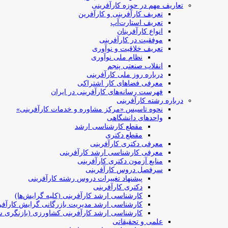
تعاریف مهم در حوزه کارآفرینی
تعریف کارآفرینی و کارآفرین
تعریف استارت‌آپ
انواع کارآفرینان
موفقیت در کارآفرینی
تعریف خلاقیت و نوآوری
نظام ملی نوآوری
انقلاب صنعتی پنجم
درباره روز ملی کارآفرینی
معرفی فضاهای کار اشتراکی
فهرست رسانه‌های کارآفرینی در ایران
درباره رشته کارآفرینی
نحوه تاسیس «مرکز مشاوره و خدمات کارآفرینی»
واحدهای دانشگاهی
مقطع کارشناسی ارشد
مقطع دکتری
معرفی دکتری کارآفرینی
معرفی کارشناسی ارشد کارآفرینی
منابع آزمون دکتری کارآفرینی
سرفصل دروس کارآفرینی
پیشنهاد تغییرات دروس رشته کارآفرینی
دکتری کارآفرینی
کارشناسی ارشد کارآفرینی (کلیه گرایش‌ها)
کارشناسی ارشد مدیریت بازرگانی گرایش کارآفر
کارشناسی ارشد کارآفرینی کشاورزی (بازنگری ش
علمی و تحقیقاتی