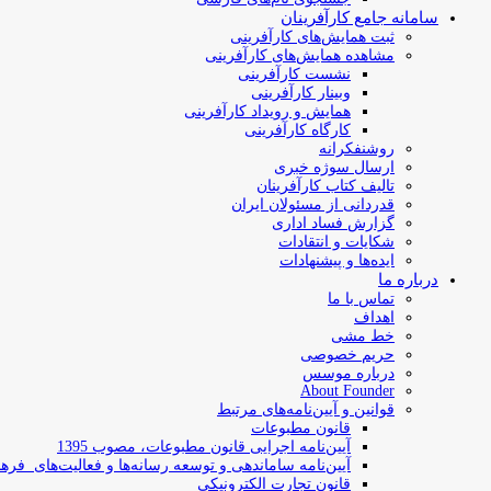
سامانه جامع کارآفرینان
ثبت همایش‌های کارآفرینی
مشاهده همایش‌های کارآفرینی
نشست کارآفرینی
وبینار کارآفرینی
همایش و رویداد کارآفرینی
کارگاه کارآفرینی
روشنفکرانه
ارسال سوژه‌ خبری
تالیف کتاب کارآفرینان
قدردانی از مسئولان ایران
گزارش فساد اداری
شکایات و انتقادات
ایده‌ها و پیشنهادات
درباره ما
تماس با ما
اهداف
خط مشی
حریم خصوصی
درباره موسس
About Founder
قوانین و آیین‌نامه‌های مرتبط
‌قانون مطبوعات
آیین‌نامه اجرایی قانون مطبوعات، مصوب 1395
آیین‌نامه سامان­دهی و توسعه رسانه­‌ها و فعالیت‌­های فره
قانون تجارت الکترونیکی