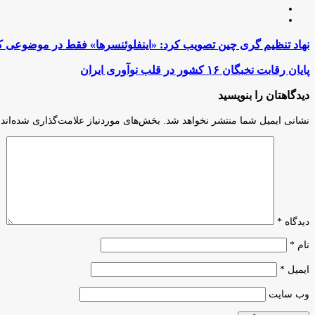
لینکدین
اینستاگرام
نهاد
نهاد تنظیم گری چین تصویب کرد: «اینفلوئنسرها» فقط در موضوعی که
تنظیم
گری
پایان
پایان رقابت نخبگان ۱۶ کشور در قلب نوآوری ایران
چین
رقابت
تصویب
نخبگان
دیدگاهتان را بنویسید
کرد:
۱۶
«اینفلوئنسرها»
کشور
نشانی ایمیل شما منتشر نخواهد شد.
بخش‌های موردنیاز علامت‌گذاری شده‌اند
فقط
در
در
قلب
موضوعی
نوآوری
که
ایران
تخصص
دارند
مجاز
به
دیدگاه
*
انتشار
محتوا
نام
*
هستند
ایمیل
*
وب‌ سایت