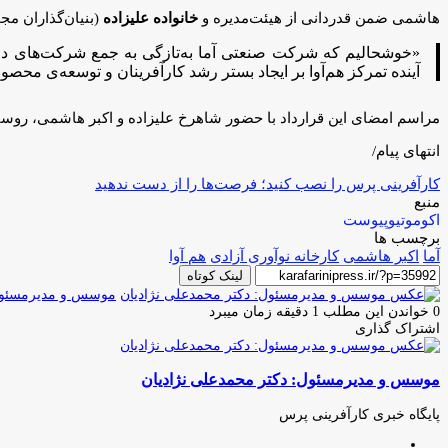
هاشمی ضمن قدردانی از هیئت‌مدیره و
خانواده علیزاده
(بنیان‌گذاران مج
«خوشحالیم که شرکت صنعتی آما به‌تازگی به جمع شرکت‌های دانش‌
آینده تمرکز هم‌آوا بر ایجاد بستر رشد کارآفرینان و توسعه‌ی مح
مراسم امضای این قرارداد با حضور شاهرخ علیزاده و اکبر هاشمی، روسای 
انتهای پیام/
کارآفرینی پرس را نصب کنید؛ فرصت‌ها را از دست ندهید
منبع
اکوموتیو
پیوست
برچسب ها
آما
اکبر هاشمی
کارخانه نوآوری آزادی
هم آوا
لینک کوتاه
موسس و مدیرمسئول:
0
خواندن این مطلب 1 دقیقه زمان میبرد
اشتراک گذاری
چاپ
فیس
توئیتر
واتس
تلگرام
لینکدین
اشتراک
(X)
آپ
بوک
گذاری
موسس و مدیرمسئول: دکتر محمدعلی نژادیان
از
طریق
ایمیل
پایگاه خبری کارآفرینی پرس
وبسایت