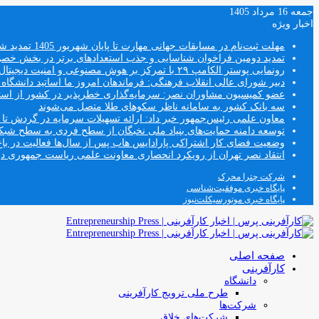
جمعه 16 مرداد 1405
اخبار ویژه
مهلت ثبت‌نام در مسابقات جهانی مهارت تا پایان شهریور 1405 تمدید شد
تمدید دومین فراخوان شناسایی و جذب استعدادهای برتر در بخش خ
رونمایی پوستر الکامپ ۲۹ با تمرکز بر هوش مصنوعی و امنیت دیجیتال
دبیر شورای عالی انقلاب فرهنگی: فرماندهان امروز ما اساتید دانشگا
عضو کمیسیون مشاوران نصر: سرمایه‌گذاری خطرپذیر در کشور از استار
سه بانک کشور به سامانه ناظر سکوهای طلا متصل می‌شوند
معاون علمی رئیس‌جمهور خبر داد: ارائه تسهیلات سرمایه در گردش تا سقف ۱۰۰ درصد فروش دانش‌
توسعه دامنه حمایت‌های بنیاد ملی نخبگان از سطح فردی به سطح شب
وضعیت فضای کار اشتراکی پارادایس هاب پس از سال‌ها فعالیت در باغ
انتقاد نصر تهران از رویکرد انحصاری معاونت علمی ریاست جمهوری
شرکت چترا محرک
پایگاه خبری موفقیت‌شناسی
پایگاه خبری موتورسیکلت‌نیوز
صفحه اصلی
کارآفرینی
دانشگاه
طرح ملی ترویج کارآفرینی
شرکت‌ها
شرکت‌های خلاق