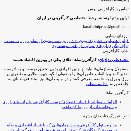
تماس با کارآفرینی پرس
اولین و تنها رسانه برخط اختصاصی کارآفرینی در ایران
karafarinipress@gmail.com
ارزهای نیمایی
فیلم | عصبانیت «علیرضا یونچی» داور برنامه میدون از تماس وزارت صمت
برای پیگیری ارزهای نیمایی دریافتی توسط وی
نقاب کارآفرینی
محمدعلی نژادیان
: کارآفرین‌نماها؛ طلای بدلی در ویترین اقتصاد هستند
مسئولان و سازمان‌ها نباید از چنین افرادی بدون تحقیق درست و به‌نادرست
تقدیر کنند و با القاب خاص آ‌ن‌ها را به‌عنوان الگو، چهره طلایی و ظاهری پر
زرق و برق به جامعه معرفی کنند و در نهایت آن‌ها نیز لبخند فریبنده‌ای به
جامعه بزنند.
ادامه مطلب
کارآفرین‌نماها
الزامات مقابله با فساد اقتصادی/ ژست کارآفرینی با رانت‌های ارزی
و سوءاستفاده از روابط اجتماعی
لقبِ «بزرگ‌جناب‌خان برتر»
مدیرمسئول کارآفرینی‌پرس: همان‌هایی که با فساد اقتصادی و ظلم
به مصرف‌کنندگان قد کشیدند، امروز عطشِ لقبِ «بزرگ‌جناب‌خان