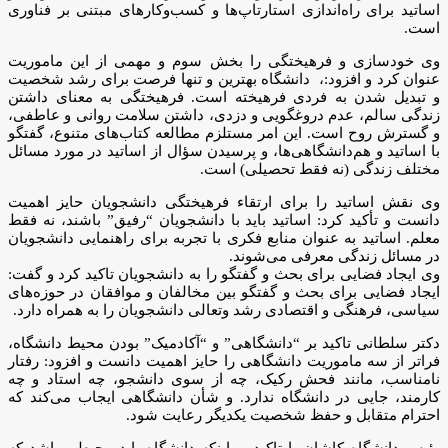
اساتید برای راه‌اندازی استارتاپ‌ها و کسب‌وکارهای مبتنی بر فناوری
است.
وی خودسازی و فرهیختگی را بخش سوم و مهمی از این ماموریت
عنوان کرد و افزود:، دانشگاه بهترین و تنها فرصت برای رشد شخصیت
و تبدیل شدن به فردی فرهیخته است. فرهیختگی به معنای داشتن
زندگی سالم، عدم دروغگویی و دزدی، داشتن سلامت روانی و عاطفی،
و گسترش روح است. این امر مستلزم مطالعه کتاب‌های متنوع، گفتگو
با اساتید و هم‌دانشگاهی‌ها، و پرسیدن سؤال از اساتید در مورد مسائل
مختلف زندگی (نه فقط تحصیلی) است.
وی نقش اساتید را برای ارتقاء فرهیختگی دانشجویان حایز اهمیت
دانست و تأکید کرد: اساتید باید با دانشجویان “رفیق” باشند، نه فقط
معلم. اساتید به عنوان منابع فکری با تجربه برای راهنمایی دانشجویان
در مسائل زندگی معرفی می‌شوند.
وی ایجاد فضایی برای بحث و گفتگو را به دانشجویان تاکید کرد و گفت:
ایجاد فضایی برای بحث و گفتگو بین مخالفان و موافقان در حوزه‌های
سیاسی، فرهنگی و اقتصادی رشد وتعالی دانشجویان را به همراه دارد.
دکتر سلطانی تاکید بر “دانشگاهی” و “آکادمیک” بودن محیط دانشگاه،
فراتر از سه ماموریت دانشگاهی را حایز اهمیت دانست و افزود: رفتار
نامناسب، مانند فحش رکیک، چه از سوی دانشجو، چه استاد و چه
کارمند، جایی در دانشگاه ندارد. و شأن دانشگاهی ایجاب می‌کند که
احترام متقابل و حفظ شخصیت یکدیگر رعایت شود.
رئیس دانشگاه کاشان با تاکید بر اینکه دانشگاه باید محیطی باشد که