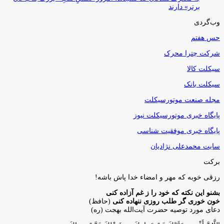
برتر» دارند
وب‌گردی
حس هفتم
شرکت چترا محرک
سیکلت کالا
سیکلت بانک
مجله صنعت موتورسیکلت
پایگاه خبری موتورسیکلت نیوز
پایگاه خبری موفقیت شناسی
سایت محمدعلی نژادیان
برکت
رزقی خوبه كه مهر و امضاء خدا پاش باشه!
بشنو این نکته که خود را ز غم آزاده کنی
خون خوری گر طلب روزی ننهاده کنی
(حافظ)
دعای مورد توصیه حضرت آیت‌الله بهجت (ره)