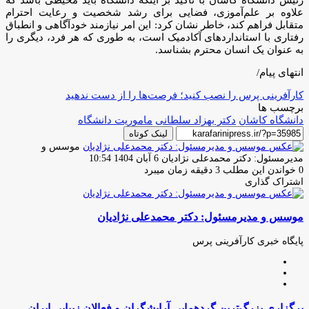
علاوه بر علم‌آموزی، فضایی برای رشد شخصیت و رعایت احترام
متقابل فراهم کند، خاطر نشان کرد: این امر نیازمند خودآگاهی و انطباق
رفتاری با استانداردهای آکادمیک است، به طوری که هر فرد، دیگری را
به عنوان یک انسان محترم بشناسد.
انتهای پیام/
کارآفرینی پرس را نصب کنید؛ فرصت‌ها را از دست ندهید
برچسب ها
دانشگاه کاشان
دکتر بهزاد سلطانی
ماموریت دانشگاه
لینک کوتاه
موسس و
ارسال
مدیرمسئول: دکتر محمدعلی نژادیان
6 آبان 1404 10:54
ایمیل
0
خواندن این مطلب 3 دقیقه زمان میبرد
اشتراک گذاری
چاپ
فیس
توئیتر
واتس
تلگرام
لینکدین
اشتراک
(X)
آپ
بوک
گذاری
موسس و مدیرمسئول: دکتر محمدعلی نژادیان
از
طریق
ایمیل
پایگاه خبری کارآفرینی پرس
وبسایت
لینکدین
اینستاگرام
برگزاری
برگزاری بزرگ‌ترین گردهمایی آرایشگران و فعالان زیبایی ایران