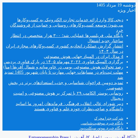
دوشنبه 19 مرداد 1405
اخبار ویژه
دیجی‌کالا وارد ارائه خدمات تجارت الکترونیک به کسب‌وکارها
می‌شود/ توسعه کسب‌وکارهای روستایی و حمایت از فروشندگان
خرد
پایگاه ملی فریلنسرها عملیاتی شد؛ ۳۰۰ هزار متخصص در انتظار
ساختار جدید اشتغال
انتشار گزارش عملکرد اتحادیه کشوری کسب‌وکارهای مجازی ایران
در سال ۱۴۰۴
4 مدال ایران در المپیاد جهانی هوش مصنوعی
برگزاری المپیک فناوری ۲۰۲۶ مهرماه ۱۴۰۵ در پارک فناوری پردیس
رصد تحولات هوش مصنوعی بومی در خاورمیانه و شمال آفریقا (منا)
مهلت ثبت‌نام در مسابقات جهانی مهارت تا پایان شهریور 1405 تمدید
شد
تمدید دومین فراخوان شناسایی و جذب استعدادهای برتر در بخش
خصوصی
رونمایی پوستر الکامپ ۲۹ با تمرکز بر هوش مصنوعی و امنیت
دیجیتال
دبیر شورای عالی انقلاب فرهنگی: فرماندهان امروز ما اساتید
دانشگاه و صاحب‌نظران حوزه علم و فناوری هستند
شرکت چترا محرک
پایگاه خبری موفقیت‌شناسی
پایگاه خبری موتورسیکلت‌نیوز