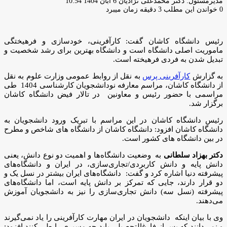
ارسال
مدیرمسئول: دکتر محمدعلی نژادیان
6 آبان 1404 10:54
ایمیل
0
خواندن این مطلب 3 دقیقه زمان میبرد
رئیس دانشگاه کاشان گفت: کارآفرینی، خودسازی و فرهیختگی
ماموریت اصلی دانشگاه است و دانشگاه بهترین برای رشد شخصیت و
تبدیل شدن به فردی فرهیخته است.
به گزارش
کارآفرینی پرس
به نقل از روابط عمومی وزارت علوم به نقل
از دانشگاه کاشان، مراسم معارفه نودانشجویان کارشناسی 1404 طی
مراسمی با حضور رئیس و معاونین در تالار فیض دانشگاه کاشان
برگزار شد.
رئیس دانشگاه کاشان در این مراسم با تبریک ورود دانشجویان به
دانشگاه کاشان افزود: دانشگاه کاشان از دانشگاه های شاخص و مطرح
در بین دانشگاه های کشور است.
دکتر بهزاد سلطانی
به وضعیت دانشگاه‌ها و اهمیت دو نوع دانش، یعنی
دانش پایه و دانش کاربردی/تجاری‌سازی، در ایران و دانشگاه‌های
پیشرفته دنیا اشاره کرد و گفت: دانشگاه‌های ایران بیشتر در نسل یک و
دو قرار دارند، جایی که تمرکز بر دانش پایه است، اما دانشگاه‌های
پیشرفته (نسل سه) دانش تجاری‌سازی را نیز به دانشجویان آموزش
می‌دهند.
وی با بیان اینکه دانشجویان در ایران مهارت کارآفرینی را یاد نمی‌گیرند
و نمی‌دانند که پس از فارغ‌التحصیلی باید چه مسیری را طی کنند.افزود: