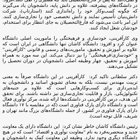
در دانشگاه‌های پیشرفته، علاوه بر دانش پایه، دانشجویان یاد می‌گیرند
که چگونه کسب‌وکار خود را راه‌اندازی کنند (استارتاپ)، شرکت
دانش‌بنیان تأسیس نمایند و دانش تخصصی خود را تجاری‌سازی کنند.
این امر باعث می‌شود که فارغ‌التحصیلان به جای انتظار برای استخدام،
خودشان شغل ایجاد کنند.
وی کارآفرینی، خودسازی و فرهیختگی را ماموریت اصلی دانشگاه
عنوان کرد و افزود: دانشگاه کاشان تنها دانشگاهی در ایران است که
علاوه بر آموزش و تحقیق، ماموریت‌های رسمی و قانونی “کارآفرینی”
و “خودسازی/فرهیختگی” را نیز دنبال می‌کند. این سه مورد به همراه
آموزش و تحقیق، چهار وظیفه اصلی دانشجویان در دوران تحصیل را
تشکیل می‌دهند.
دکتر سلطانی تاکید کرد: کارآفرینی در این دانشگاه صرفاً به معنی
تربیت مهندس نیست، بلکه به معنای تشویق اساتید و دانشجویان به
ایده‌پردازی برای کسب‌وکارهایی است که علاوه بر جنبه‌های
تکنولوژیکی، بازار و قابلیت تجاری‌سازی نیز داشته باشند. برای تحقق
این هدف، درس کارآفرینی در دانشکده‌ها ارائه شده، مرکز نوآوری فعال
است و دانشگاه دارای پارک فناوری است (که در مقایسه با ۱۷ دانشگاه
دارای پارک فناوری در کشور، از جمله دانشگاه‌های بزرگ مانند تهران و
شریف، قابل توجه است).
رئیس دانشگاه کاشان خاطر نشان کرد: این دانشگاه دارای یک معاونت
جدید و منحصربه‌فرد به نام “معاونت نوآوری و اقتصاد” است که در هیچ
دانشگاه دیگری وجود ندارد. وظیفه این معاونت کمک به دانشجویان و