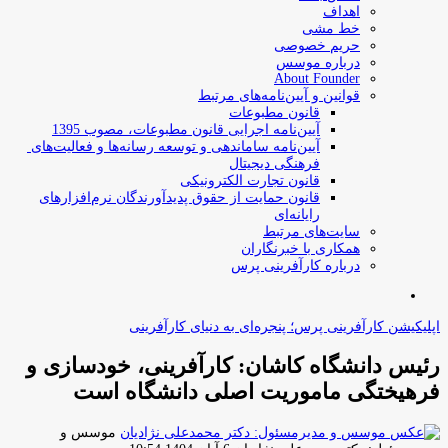
اهداف
خط مشی
حریم خصوصی
درباره موسس
About Founder
قوانین و آیین‌نامه‌های مرتبط
‌قانون مطبوعات
آیین‌نامه اجرایی قانون مطبوعات، مصوب 1395
آیین‌نامه سامان­دهی و توسعه رسانه­‌ها و فعالیت‌­های
فرهنگی دیجیتال
قانون تجارت الکترونیکی
قانون حمایت از حقوق پدیدآورندگان نرم‌افزارهای
رایانه‌ای
سایت‌های مرتبط
همکاری با خبرنگاران
درباره کارآفرینی پرس
جستجو
برای
اپلیکیشن کارآفرینی پرس؛ پنجره‌ای به دنیای کارآفرینی
رئیس دانشگاه کاشان: کارآفرینی، خودسازی و
فرهیختگی ماموریت اصلی دانشگاه است
موسس و