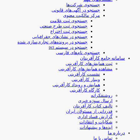
جستجوی شرکت‌ها
جستجو در آگهی‌های قانونی
مرکز مالکیت معنوی
جستجوی ثبت علامت
جستجوی ثبت طرح صنعتی
جستجوی ثبت اختراع
جستجو در نشان‌های جغرافیایی
جستجو در پرونده‌های تجاری‌سازی شده
جستجو در سیستم pct
جستجوی نام‌های فارسی
سامانه جامع کارآفرینان
ثبت همایش‌های کارآفرینی
مشاهده همایش‌های کارآفرینی
نشست کارآفرینی
وبینار کارآفرینی
همایش و رویداد کارآفرینی
کارگاه کارآفرینی
روشنفکرانه
ارسال سوژه‌ خبری
تالیف کتاب کارآفرینان
قدردانی از مسئولان ایران
گزارش فساد اداری
شکایات و انتقادات
ایده‌ها و پیشنهادات
درباره ما
تماس با ما