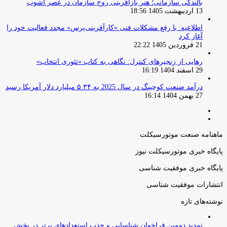
بالندگی سازمانی؛ هنر بازآفرینی روح سازمان در عصر آشوب
13 اردیبهشت 1405 18:56
اطلاعیه: با رفع مشکلات فنی «کارآفرینی‌پرس» مجدد فعالیت خود را
آغاز کرد
21 فروردین 1405 22:22
رهایی از زنجیرهای کنترل: نگاهی به کتاب «تئوری انتخاب»
29 اسفند 1404 16:19
درآمد صنعت کوچینگ در سال 2025 به ۵.۳۴ میلیارد دلار آمریکا رسید
27 بهمن 1404 16:14
صفحه
صفحه
قبلی
بعدی
ماهنامه صنعت موتورسیکلت
پایگاه خبری موتورسیکلت نیوز
پایگاه خبری موفقیت شناسی
انتشارات موفقیت شناسی
نوشته‌های تازه
تمدید دومین فراخوان شناسایی و جذب استعدادهای برتر در بخش