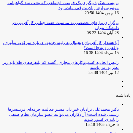
بن‌بست‌شکن؛ پیگیری یک فرصت اجتماعی که پشت سد گواهینامه
موتورسواری زنان متوقف مانده بود
16 بهمن 1404 20:50
برگزاری پنل‌های تخصصی به مناسبت هفته جهانی کارآفرینی در
دانشگاه تهران
28 آبان 1404 08:22
آیا هشدار کارآفرینان دیجیتال به رئیس‌جمهور درباره سرکوب نوآوری،
واقعی و به‌جا است؟
15 مرداد 1404 16:38
‏رئیس اتحادیه کسب‌وکارهای مجازی: گفتند که پلتفرم‌های طلا باید زیر
نظر بورس باشند
12 تیر 1404 23:38
صفحه
صفحه
قبلی
بعدی
یادداشت
دکتر محمدعلی نژادیان خبر داد: مسیر فعالیت حرفه‌ای فریلنسرها
رسمی شده است/ آزادکاران می‌توانند عضو سازمان نظام صنفی
رایانه‌ای کشور شوند
5 خرداد 1405 15:10