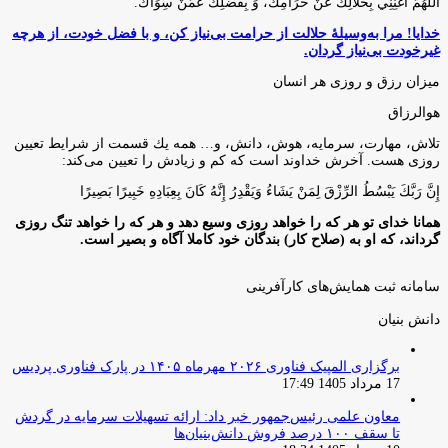
اللَّهُمَّ أَغْنِنِي بِحَلَالِكَ عَنْ حَرَامِكَ، وَ بِفَضْلِكَ عَمَّنْ سِوَاكَ‏.
خدایا! مرا به‌وسیلۀ حلالت از حرامت بی‌نیاز کن، و با فضل خودت، از هرچه
غیرخودت بی‌نیاز گردان.
میزان رزق و روزی هر انسان
هوالرزاق
تلاش، مهارت، سرمايه، هوش، دانش، و… همه يك قسمت از شرايط تعيين
روزى هست. آخرش خداوند است كه كم و زيادش را تعيين مى‌كند:
إِنَّ رَبَّكَ يَبْسُطُ الرِّزْقَ لِمَنْ يَشَاءُ وَيَقْدِرُ إِنَّهُ كَانَ بِعِبَادِهِ خَبِيرًا بَصِيرًا
همانا خدای تو هر که را خواهد روزی وسیع دهد و هر که را خواهد تنگ روزی
گرداند، که او به (صلاح کار) بندگان خود کاملا آگاه و بصیر است.
سامانه ثبت همایش‌های کارآفرینی
دانش‌ بنیان‌
برگزاری المپیک فناوری ۲۰۲۶ مهرماه ۱۴۰۵ در پارک فناوری پردیس
17 مرداد 1405 17:49
معاون علمی رئیس‌جمهور خبر داد: ارائه تسهیلات سرمایه در گردش
تا سقف ۱۰۰ درصد فروش دانش‌بنیان‌ها