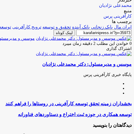
خبرنگار
محمدعلی نژادیان
منبع
کارآفرینی پرس
برچسب ها
ایران مال
بابک زنجانی
بانک آینده
تحقیق و توسعه
ترویج کارآفرینی
توسعه 
لینک کوتاه
موسس و مدیرمسئول:
0
خواندن این مطلب 2 دقیقه زمان میبرد
اشتراک گذاری
چاپ
فیس
توئیتر
واتس
تلگرام
لینکدین
اشتراک
(X)
آپ
بوک
گذاری
موسس و مدیرمسئول: دکتر محمدعلی نژادیان
از
طریق
ایمیل
پایگاه خبری کارآفرینی پرس
وبسایت
لینکدین
اینستاگرام
بخشداران
بخشداران زمینه تحقق توسعه کارآفرینی در روستاها را فراهم کنند
زمینه
تحقق
توسعه
توسعه همکاری در حوزه ثبت اختراع و دستاوردهای فناورانه
توسعه
همکاری
کارآفرینی
در
دیدگاهتان را بنویسید
در
حوزه
روستاها