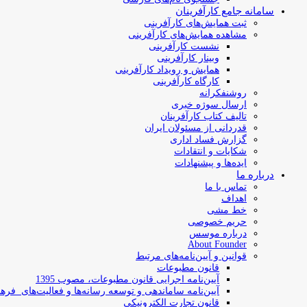
سامانه جامع کارآفرینان
ثبت همایش‌های کارآفرینی
مشاهده همایش‌های کارآفرینی
نشست کارآفرینی
وبینار کارآفرینی
همایش و رویداد کارآفرینی
کارگاه کارآفرینی
روشنفکرانه
ارسال سوژه‌ خبری
تالیف کتاب کارآفرینان
قدردانی از مسئولان ایران
گزارش فساد اداری
شکایات و انتقادات
ایده‌ها و پیشنهادات
درباره ما
تماس با ما
اهداف
خط مشی
حریم خصوصی
درباره موسس
About Founder
قوانین و آیین‌نامه‌های مرتبط
‌قانون مطبوعات
آیین‌نامه اجرایی قانون مطبوعات، مصوب 1395
آیین‌نامه سامان­دهی و توسعه رسانه­‌ها و فعالیت‌­های فره
قانون تجارت الکترونیکی