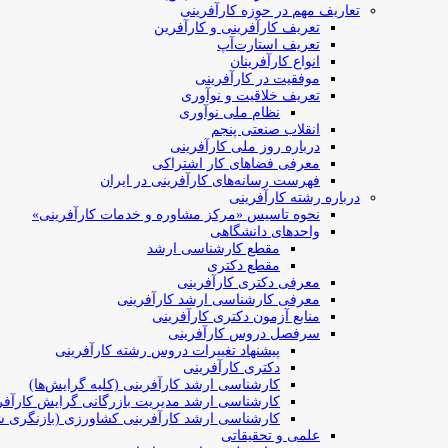
تعاریف مهم در حوزه کارآفرینی
تعریف کارآفرینی و کارآفرین
تعریف استارت‌آپ
انواع کارآفرینان
موفقیت در کارآفرینی
تعریف خلاقیت و نوآوری
نظام ملی نوآوری
انقلاب صنعتی پنجم
درباره روز ملی کارآفرینی
معرفی فضاهای کار اشتراکی
فهرست رسانه‌های کارآفرینی در ایران
درباره رشته کارآفرینی
نحوه تاسیس «مرکز مشاوره و خدمات کارآفرینی»
واحدهای دانشگاهی
مقطع کارشناسی ارشد
مقطع دکتری
معرفی دکتری کارآفرینی
معرفی کارشناسی ارشد کارآفرینی
منابع آزمون دکتری کارآفرینی
سرفصل دروس کارآفرینی
پیشنهاد تغییرات دروس رشته کارآفرینی
دکتری کارآفرینی
کارشناسی ارشد کارآفرینی (کلیه گرایش‌ها)
کارشناسی ارشد مدیریت بازرگانی گرایش کارآفر
کارشناسی ارشد کارآفرینی کشاورزی (بازنگری ش
علمی و تحقیقاتی