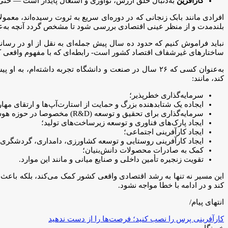
کارآفرین
به‌دنبال خلق ارزش، نوآوری و اشتغال پایدار است — حتی ا
افرادی مانند بابک زنجانی که در دوره‌ای سریع به ثروت رسیده‌اند، معمولاً ان
بلندمدت و از منظر عینی اقتصادی بررسی شود تا مشخص گردد آنچه به‌عن
نباید فراموش کنیم که حدود ده سال پیش جمله‌ای به نقل از او در رسانه
ساختارهای غیرشفاف اقتصاد کشور است- رابطه‌ای که با مفهوم واقعی کار
به‌عنوان کسی که ۲۶ سال در صنعت و دانشگاه تجربه داشته‌
کند، مانند:
سرمایه‌گذاری خطرپذیر؛
ایجاده یک شتابدهنده بزرگ و حمایت از استارت‌آپ‌ها و ارتقای مها
سرمایه‌گذاری برای تحقیق و توسعه (R&D) مخصوصا در حوزه هوش مصنوعی؛
ایجاد پارک‌های فناوری و توسعه زیرساخت‌های تولید؛
ایجاد کارآفرینی اجتماعی؛
ایجاد کارآفرینی روستایی و توسعه کشاورزی، دامداری، گردشگری 
کمک به صادرات محصولات دانش‌بنیان؛
تقویت زنجیره تأمین داخلی و صنایع میانی و مانند این موارد.
این مسیر نه تنها به رشد اقتصادی واقعی کشور کمک می‌کند، بلکه باعث ا
کند و در ادامه با خطا مواجه نشود.
انتهای پیام/
کارآفرینی پرس را نصب کنید؛ فرصت‌ها را از دست ندهید