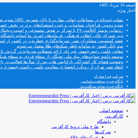
جمعه 16 مرداد 1405
اخبار ویژه
مهلت ثبت‌نام در مسابقات جهانی مهارت تا پایان شهریور 1405 تمدید شد
تمدید دومین فراخوان شناسایی و جذب استعدادهای برتر در بخش خ
رونمایی پوستر الکامپ ۲۹ با تمرکز بر هوش مصنوعی و امنیت دیجیتال
دبیر شورای عالی انقلاب فرهنگی: فرماندهان امروز ما اساتید دانشگا
عضو کمیسیون مشاوران نصر: سرمایه‌گذاری خطرپذیر در کشور از استار
سه بانک کشور به سامانه ناظر سکوهای طلا متصل می‌شوند
معاون علمی رئیس‌جمهور خبر داد: ارائه تسهیلات سرمایه در گردش تا سقف ۱۰۰ درصد فروش دانش‌
توسعه دامنه حمایت‌های بنیاد ملی نخبگان از سطح فردی به سطح شب
وضعیت فضای کار اشتراکی پارادایس هاب پس از سال‌ها فعالیت در باغ
انتقاد نصر تهران از رویکرد انحصاری معاونت علمی ریاست جمهوری
شرکت چترا محرک
پایگاه خبری موفقیت‌شناسی
پایگاه خبری موتورسیکلت‌نیوز
صفحه اصلی
کارآفرینی
دانشگاه
طرح ملی ترویج کارآفرینی
شرکت‌ها
شرکت‌های خلاق