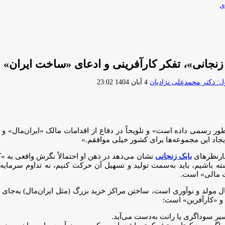
ی
نجانی»، تفکر کارآفرینی و ادعای «ساخت ایران» 
ارسال
 دکتر محمدعلی نژادیان
4 آبان 1404 23:02
ایمیل
به‌طور رسمی داده است» و تلویحاً در دفاع از اقدامات مالک «ایران‌مال» 
یجاد این مجموعه‌ها برای کشور خیلی موافقم.»
ارنظرهای
بابک زنجانی
نشان می‌دهد در ذهن او احتمالاً نگرش واقعی به «کا
ته باشیم، باید به‌سمت تولید و تسهیل آن حرکت کنیم، نه تداوم سرمایه‌
 مالی» است.
 مولد و نوآوری است، ساختن مراکز خرید بزرگ (مثل ایران‌مال) به‌جای کار
 و «کارآفرین» است:
سیر سوداگری یا رانت به‌دست می‌آید.