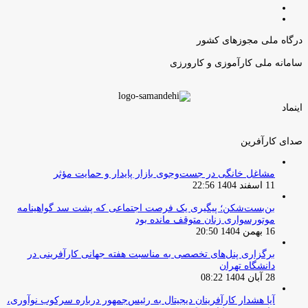
صفحه
صفحه
قبلی
بعدی
درگاه ملی مجوزهای کشور
سامانه ملی کارآموزی و کارورزی
اینماد
صدای کارآفرین
مشاغل خانگی در جست‌وجوی بازار پایدار و حمایت مؤثر
11 اسفند 1404 22:56
بن‌بست‌شکن؛ پیگیری یک فرصت اجتماعی که پشت سد گواهینامه
موتورسواری زنان متوقف مانده بود
16 بهمن 1404 20:50
برگزاری پنل‌های تخصصی به مناسبت هفته جهانی کارآفرینی در
دانشگاه تهران
28 آبان 1404 08:22
آیا هشدار کارآفرینان دیجیتال به رئیس‌جمهور درباره سرکوب نوآوری،