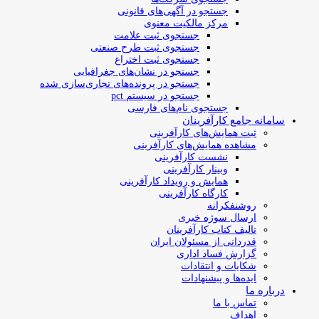
جستجو در آگهی‌های قانونی
مرکز مالکیت معنوی
جستجوی ثبت علامت
جستجوی ثبت طرح صنعتی
جستجوی ثبت اختراع
جستجو در نشان‌های جغرافیایی
جستجو در پرونده‌های تجاری‌سازی شده
جستجو در سیستم pct
جستجوی نام‌های فارسی
سامانه جامع کارآفرینان
ثبت همایش‌های کارآفرینی
مشاهده همایش‌های کارآفرینی
نشست کارآفرینی
وبینار کارآفرینی
همایش و رویداد کارآفرینی
کارگاه کارآفرینی
روشنفکرانه
ارسال سوژه‌ خبری
تالیف کتاب کارآفرینان
قدردانی از مسئولان ایران
گزارش فساد اداری
شکایات و انتقادات
ایده‌ها و پیشنهادات
درباره ما
تماس با ما
اهداف