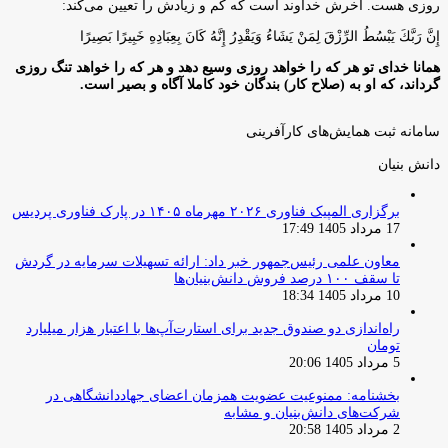
روزى هست. آخرش خداوند است كه كم و زيادش را تعيين مى‌كند:
إِنَّ رَبَّكَ يَبْسُطُ الرِّزْقَ لِمَنْ يَشَاءُ وَيَقْدِرُ إِنَّهُ كَانَ بِعِبَادِهِ خَبِيرًا بَصِيرًا
همانا خدای تو هر که را خواهد روزی وسیع دهد و هر که را خواهد تنگ روزی
گرداند، که او به (صلاح کار) بندگان خود کاملا آگاه و بصیر است.
سامانه ثبت همایش‌های کارآفرینی
دانش‌ بنیان‌
برگزاری المپیک فناوری ۲۰۲۶ مهرماه ۱۴۰۵ در پارک فناوری پردیس
17 مرداد 1405 17:49
معاون علمی رئیس‌جمهور خبر داد: ارائه تسهیلات سرمایه در گردش
تا سقف ۱۰۰ درصد فروش دانش‌بنیان‌ها
10 مرداد 1405 18:34
راه‌اندازی دو صندوق جدید برای استارت‌آپ‌ها با اعتبار هزار میلیارد
تومان
5 مرداد 1405 20:06
بخشنامه: ممنوعیت عضویت همزمان اعضای جهاددانشگاهی در
شرکت‌های دانش‌بنیان و مشابه
2 مرداد 1405 20:58