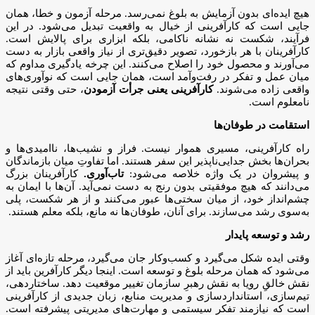
هیچ ایده‌ای بدون آزمایش به بلوغ نمی‌رسد. مرحله‌ آزمون و خطا، همان
جایی است که کارآفرینی از خیال به واقعیت تبدیل می‌شود. در این
فرآیند، شکست نه نشانه‌ ناکامی، بلکه ابزاری برای پالایش است.
کارآفرینان با هر بازخورد، تصویر دقیق‌تری از نیاز واقعی بازار به دست
می‌آورند و محصول خود را اصلاح می‌کنند. این چرخه‌ یادگیری مداوم که
میان عمل و تفکر در رفت‌وآمد است، همان جایی است که نوآوری‌های
واقعی زاده می‌شوند.
کارآفرینی یعنی جرأت آزمودن
، حتی وقتی نتیجه
نامعلوم است.
استقامت در طوفان‌ها
راه کارآفرینی، مسیری هموار نیست. فراز و نشیب‌ها، ناامیدی‌ها و
بحران‌ها بخش جدایی‌ناپذیر این سفر هستند. اما تفاوتِ میان بازماندگان
و پیشروان در یک واژه خلاصه می‌شود:
تاب‌آوری.
کارآفرینان بزرگ
می‌دانند که هیچ موفقیتی بدون رنج به دست نمی‌آید. آن‌ها با ایمان به
چشم‌انداز خود، از میان سختی‌ها عبور می‌کنند و از هر شکست، پلی
به‌سوی رشد می‌سازند. برای آنان، طوفان‌ها نه مانع، بلکه معلم‌ هستند.
رشد و توسعه پایدار
وقتی ایده شکل می‌گیرد و کسب‌وکار جان می‌گیرد، مرحله‌ تازه‌ای آغاز
می‌شود که همان مرحله‌ بلوغ و توسعه است. اینجا دیگر کارآفرین باید از
نقش خالقِ رویا به نقش رهبرِ سازمان تغییر موقعیت دهد. ساختاردهی،
تیم‌سازی، استانداردسازی و مدیریت منابع، زبان جدیدی از کارآفرینی
است که نیازمند تفکر سیستمی و مهارت‌های مدیریتی پیشرفته است.