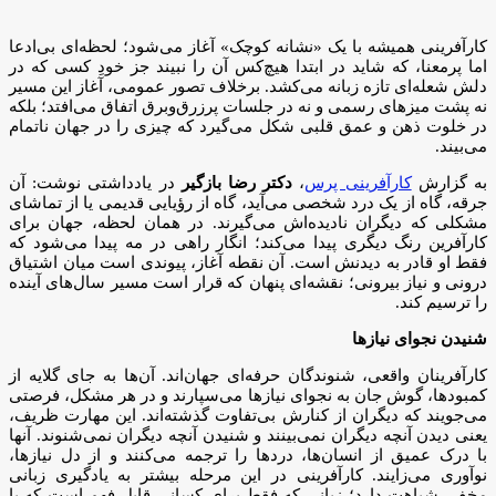
کارآفرینی همیشه با یک «نشانه کوچک» آغاز می‌شود؛ لحظه‌ای بی‌ادعا
اما پرمعنا، که شاید در ابتدا هیچ‌کس آن را نبیند جز خودِ کسی که در
دلش شعله‌ای تازه زبانه می‌کشد. برخلاف تصور عمومی، آغاز این مسیر
نه پشت میزهای رسمی و نه در جلسات پرزرق‌وبرق اتفاق می‌افتد؛ بلکه
در خلوت ذهن و عمق قلبی شکل می‌گیرد که چیزی را در جهان ناتمام
می‌بیند.
به گزارش
کارآفرینی پرس
،
دکتر رضا بازگیر
در یادداشتی نوشت: آن
جرقه، گاه از یک درد شخصی می‌آید، گاه از رؤیایی قدیمی یا از تماشای
مشکلی که دیگران نادیده‌اش می‌گیرند. در همان لحظه، جهان برای
کارآفرین رنگ دیگری پیدا می‌کند؛ انگار راهی در مه پیدا می‌شود که
فقط او قادر به دیدنش است. آن نقطه آغاز، پیوندی است میان اشتیاق
درونی و نیاز بیرونی؛ نقشه‌ای پنهان که قرار است مسیر سال‌های آینده
را ترسیم کند.
شنیدن نجوای نیازها
کارآفرینان واقعی، شنوندگان حرفه‌ای جهان‌اند. آن‌ها به جای گلایه از
کمبودها، گوش جان به نجوای نیازها می‌سپارند و در هر مشکل، فرصتی
می‌جویند که دیگران از کنارش بی‌تفاوت گذشته‌اند. این مهارت ظریف،
یعنی دیدن آنچه دیگران نمی‌بینند و شنیدن آنچه دیگران نمی‌شنوند. آنها
با درک عمیق از انسان‌ها، دردها را ترجمه می‌کنند و از دل نیازها،
نوآوری می‌زایند. کارآفرینی در این مرحله بیشتر به یادگیری زبانی
مخفی شباهت دارد؛ زبانی که فقط برای کسانی قابل فهم است که با