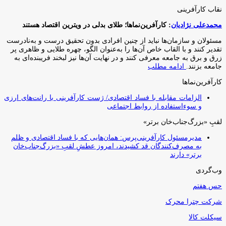
نقاب کارآفرینی
محمدعلی نژادیان
: کارآفرین‌نماها؛ طلای بدلی در ویترین اقتصاد هستند
مسئولان و سازمان‌ها نباید از چنین افرادی بدون تحقیق درست و به‌نادرست
تقدیر کنند و با القاب خاص آ‌ن‌ها را به‌عنوان الگو، چهره طلایی و ظاهری پر
زرق و برق به جامعه معرفی کنند و در نهایت آن‌ها نیز لبخند فریبنده‌ای به
جامعه بزنند.
ادامه مطلب
کارآفرین‌نماها
الزامات مقابله با فساد اقتصادی/ ژست کارآفرینی با رانت‌های ارزی
و سوءاستفاده از روابط اجتماعی
لقبِ «بزرگ‌جناب‌خان برتر»
مدیرمسئول کارآفرینی‌پرس: همان‌هایی که با فساد اقتصادی و ظلم
به مصرف‌کنندگان قد کشیدند، امروز عطشِ لقبِ «بزرگ‌جناب‌خان
برتر» دارند
وب‌گردی
حس هفتم
شرکت چترا محرک
سیکلت کالا