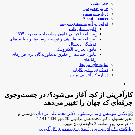
خط مشی
حریم خصوصی
درباره موسس
About Founder
قوانین و آیین‌نامه‌های مرتبط
‌قانون مطبوعات
آیین‌نامه اجرایی قانون مطبوعات، مصوب 1395
آیین‌نامه سامان­دهی و توسعه رسانه­‌ها و فعالیت‌­های
فرهنگی دیجیتال
قانون تجارت الکترونیکی
قانون حمایت از حقوق پدیدآورندگان نرم‌افزارهای
رایانه‌ای
سایت‌های مرتبط
همکاری با خبرنگاران
درباره کارآفرینی پرس
جستجو
برای
کارآفرینی از کجا آغاز می‌شود؟/ در جست‌وجوی
جرقه‌ای که جهان را تغییر می‌دهد
موسس و
ارسال
مدیرمسئول: دکتر محمدعلی نژادیان
30 مهر 1404 12:41
ایمیل
0
خواندن این مطلب 3 دقیقه زمان میبرد
اپلیکیشن کارآفرینی پرس؛ پنجره‌ای به دنیای کارآفرینی