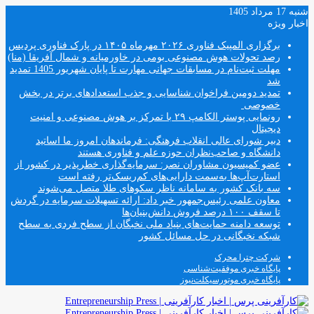
شنبه 17 مرداد 1405
اخبار ویژه
برگزاری المپیک فناوری ۲۰۲۶ مهرماه ۱۴۰۵ در پارک فناوری پردیس
رصد تحولات هوش مصنوعی بومی در خاورمیانه و شمال آفریقا (منا)
مهلت ثبت‌نام در مسابقات جهانی مهارت تا پایان شهریور 1405 تمدید
شد
تمدید دومین فراخوان شناسایی و جذب استعدادهای برتر در بخش
خصوصی
رونمایی پوستر الکامپ ۲۹ با تمرکز بر هوش مصنوعی و امنیت
دیجیتال
دبیر شورای عالی انقلاب فرهنگی: فرماندهان امروز ما اساتید
دانشگاه و صاحب‌نظران حوزه علم و فناوری هستند
عضو کمیسیون مشاوران نصر: سرمایه‌گذاری خطرپذیر در کشور از
استارت‌آپ‌ها به‌سمت دارایی‌های کم‌ریسک‌تر رفته است
سه بانک کشور به سامانه ناظر سکوهای طلا متصل می‌شوند
معاون علمی رئیس‌جمهور خبر داد: ارائه تسهیلات سرمایه در گردش
تا سقف ۱۰۰ درصد فروش دانش‌بنیان‌ها
توسعه دامنه حمایت‌های بنیاد ملی نخبگان از سطح فردی به سطح
شبکه نخبگانی در حل مسائل کشور
شرکت چترا محرک
پایگاه خبری موفقیت‌شناسی
پایگاه خبری موتورسیکلت‌نیوز