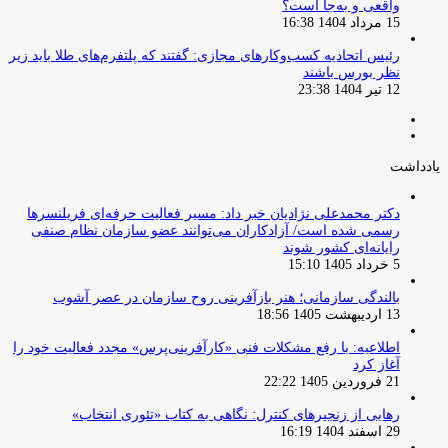
واقعی و به‌جا است؟
15 مرداد 1404 16:38
‏رئیس اتحادیه کسب‌وکارهای مجازی: گفتند که پلتفرم‌های طلا باید زیر
نظر بورس باشند
12 تیر 1404 23:38
صفحه
صفحه
قبلی
بعدی
یادداشت
دکتر محمدعلی نژادیان خبر داد: مسیر فعالیت حرفه‌ای فریلنسرها
رسمی شده است/ آزادکاران می‌توانند عضو سازمان نظام صنفی
رایانه‌ای کشور شوند
5 خرداد 1405 15:10
بالندگی سازمانی؛ هنر بازآفرینی روح سازمان در عصر آشوب
13 اردیبهشت 1405 18:56
اطلاعیه: با رفع مشکلات فنی «کارآفرینی‌پرس» مجدد فعالیت خود را
آغاز کرد
21 فروردین 1405 22:22
رهایی از زنجیرهای کنترل: نگاهی به کتاب «تئوری انتخاب»
29 اسفند 1404 16:19