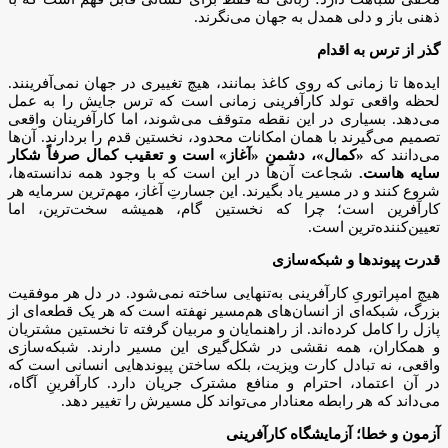
ذهنی باز و دلی همدل به جهان می‌نگرند.
گذر از ترس به اقدام
ایده‌ها تا زمانی که روی کاغذ بمانند، هیچ تغییری در جهان نمی‌آفرینند.
لحظه‌ واقعی تولد کارآفرینی زمانی است که ترس جایش را به عمل
می‌دهد. بسیاری در این نقطه متوقف می‌شوند، اما کارآفرینان واقعی
تصمیم می‌گیرند با همان امکانات محدود، نخستین قدم را بردارند. آن‌ها
می‌دانند که
«کمال»، دشمنِ «آغاز» است و تعقیب کمال صرفاً شکار
سایه هاست.
شجاعت آن‌ها در این است که با وجود همه‌ ندانسته‌ها،
شروع کنند و در مسیر یاد بگیرند. این جسارتِ آغاز، مهم‌ترین سرمایه‌ هر
کارآفرین است؛ چرا که نخستین گام، همیشه سخت‌ترین، اما
تعیین‌کننده‌ترین است.
قدرت پیوندها و شبکه‌سازی
هیچ امپراتوریِ کارآفرینی به‌تنهایی ساخته نمی‌شود. در دل هر موفقیت
بزرگ، شبکه‌ای از انسان‌های هم‌مسیر نهفته است که هر یک قطعه‌ای از
پازل را کامل کرده‌اند. از راهنمایان و مربیان گرفته تا نخستین مشتریان
و همکاران، همه نقشی در شکل‌گیری این مسیر دارند. شبکه‌سازی
واقعی، نه تبادل کارت ویزیت، بلکه ساختن پیوندهایی انسانی است که
در آن اعتماد، احترام و منافع مشترک جریان دارد. کارآفرینِ آگاه،
می‌داند که هر رابطه‌ معنادار می‌تواند کل مسیرش را تغییر دهد.
آزمون و خطا؛ آزمایشگاه کارآفرینی