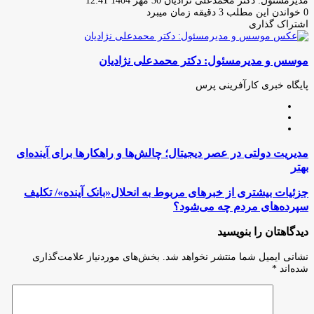
مدیرمسئول: دکتر محمدعلی نژادیان
30 مهر 1404 12:41
ایمیل
0
خواندن این مطلب 3 دقیقه زمان میبرد
اشتراک گذاری
چاپ
فیس
توئیتر
واتس
تلگرام
لینکدین
اشتراک
(X)
آپ
بوک
گذاری
موسس و مدیرمسئول: دکتر محمدعلی نژادیان
از
طریق
ایمیل
پایگاه خبری کارآفرینی پرس
وبسایت
لینکدین
اینستاگرام
مدیریت
مدیریت دولتی در عصر دیجیتال؛ چالش‌ها و راهکارها برای آینده‌ای
دولتی
بهتر
در
عصر
جزئیات
جزئیات بیشتری از خبرهای مربوط به انحلال«بانک آینده»/ تکلیف
دیجیتال؛
بیشتری
سپرده‌های مردم چه می‌شود؟
چالش‌ها
از
و
خبرهای
دیدگاهتان را بنویسید
راهکارها
مربوط
برای
به
نشانی ایمیل شما منتشر نخواهد شد.
بخش‌های موردنیاز علامت‌گذاری
آینده‌ای
انحلال«بانک
شده‌اند
*
بهتر
آینده»/
تکلیف
سپرده‌های
مردم