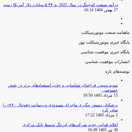
درآمد صنعت کوچینگ در سال 2025 به ۵.۳۴ میلیارد دلار آمریکا رسید
27 بهمن 1404 16:14
صفحه
صفحه
قبلی
بعدی
ماهنامه صنعت موتورسیکلت
پایگاه خبری موتورسیکلت نیوز
پایگاه خبری موفقیت شناسی
انتشارات موفقیت شناسی
نوشته‌های تازه
تمدید دومین فراخوان شناسایی و جذب استعدادهای برتر در بخش
خصوصی
15 مرداد 1405 19:50
پزشکیان دستور پیگیری ماجرای مسدودی وب‌سایت «فوتبال ۳۶۰» را
صادر کرد
1 مرداد 1405 17:22
اعلام قوانین جدید شرکت‌های لیزینگ توسط بانک مرکزی
30 تیر 1405 16:49