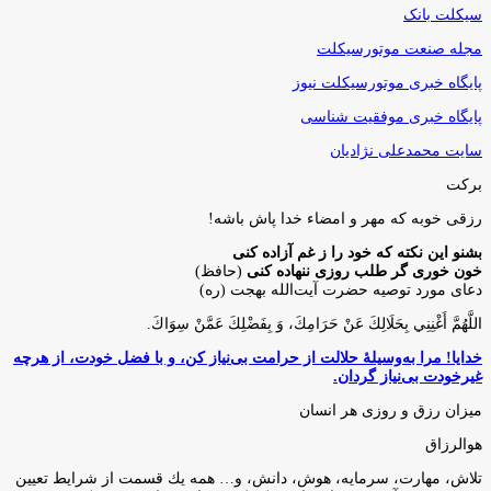
سیکلت بانک
مجله صنعت موتورسیکلت
پایگاه خبری موتورسیکلت نیوز
پایگاه خبری موفقیت شناسی
سایت محمدعلی نژادیان
برکت
رزقی خوبه كه مهر و امضاء خدا پاش باشه!
بشنو این نکته که خود را ز غم آزاده کنی
خون خوری گر طلب روزی ننهاده کنی
(حافظ)
دعای مورد توصیه حضرت آیت‌الله بهجت (ره)
اللَّهُمَّ أَغْنِنِي بِحَلَالِكَ عَنْ حَرَامِكَ، وَ بِفَضْلِكَ عَمَّنْ سِوَاكَ‏.
خدایا! مرا به‌وسیلۀ حلالت از حرامت بی‌نیاز کن، و با فضل خودت، از هرچه
غیرخودت بی‌نیاز گردان.
میزان رزق و روزی هر انسان
هوالرزاق
تلاش، مهارت، سرمايه، هوش، دانش، و… همه يك قسمت از شرايط تعيين