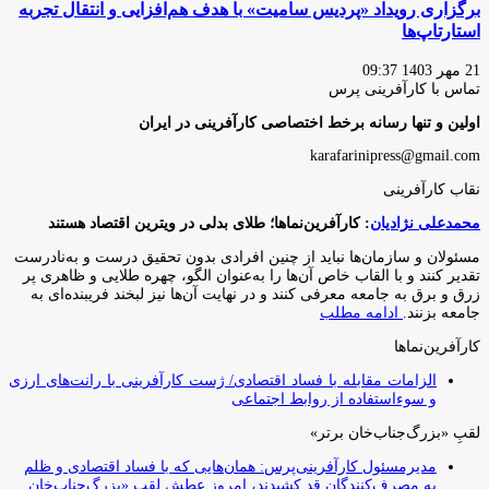
برگزاری رویداد «پردیس سامیت» با هدف هم‌افزایی و انتقال تجربه
استارتاپ‌ها
21 مهر 1403 09:37
تماس با کارآفرینی پرس
اولین و تنها رسانه برخط اختصاصی کارآفرینی در ایران
karafarinipress@gmail.com
نقاب کارآفرینی
محمدعلی نژادیان
: کارآفرین‌نماها؛ طلای بدلی در ویترین اقتصاد هستند
مسئولان و سازمان‌ها نباید از چنین افرادی بدون تحقیق درست و به‌نادرست
تقدیر کنند و با القاب خاص آ‌ن‌ها را به‌عنوان الگو، چهره طلایی و ظاهری پر
زرق و برق به جامعه معرفی کنند و در نهایت آن‌ها نیز لبخند فریبنده‌ای به
جامعه بزنند.
ادامه مطلب
کارآفرین‌نماها
الزامات مقابله با فساد اقتصادی/ ژست کارآفرینی با رانت‌های ارزی
و سوءاستفاده از روابط اجتماعی
لقبِ «بزرگ‌جناب‌خان برتر»
مدیرمسئول کارآفرینی‌پرس: همان‌هایی که با فساد اقتصادی و ظلم
به مصرف‌کنندگان قد کشیدند، امروز عطشِ لقبِ «بزرگ‌جناب‌خان