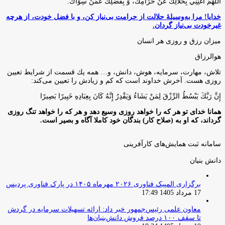
اللَّهُمَّ أَغْنِنِي بِحَلَالِكَ عَنْ حَرَامِكَ، وَ بِفَضْلِكَ عَمَّنْ سِوَاكَ‏.
خدایا! مرا به‌وسیلۀ حلالت از حرامت بی‌نیاز کن، و با فضل خودت، از هرچه
غیرخودت بی‌نیاز گردان.
میزان رزق و روزی هر انسان
هوالرزاق
تلاش، مهارت، سرمايه، هوش، دانش، و… همه يك قسمت از شرايط تعيين
روزى هست. آخرش خداوند است كه كم و زيادش را تعيين مى‌كند:
إِنَّ رَبَّكَ يَبْسُطُ الرِّزْقَ لِمَنْ يَشَاءُ وَيَقْدِرُ إِنَّهُ كَانَ بِعِبَادِهِ خَبِيرًا بَصِيرًا
همانا خدای تو هر که را خواهد روزی وسیع دهد و هر که را خواهد تنگ روزی
گرداند، که او به (صلاح کار) بندگان خود کاملا آگاه و بصیر است.
سامانه ثبت همایش‌های کارآفرینی
دانش‌ بنیان‌
برگزاری المپیک فناوری ۲۰۲۶ مهرماه ۱۴۰۵ در پارک فناوری پردیس
17 مرداد 1405 17:49
معاون علمی رئیس‌جمهور خبر داد: ارائه تسهیلات سرمایه در گردش
تا سقف ۱۰۰ درصد فروش دانش‌بنیان‌ها