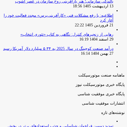
بالندگی سازمانی؛ هنر بازآفرینی روح سازمان در عصر آشوب
13 اردیبهشت 1405 18:56
اطلاعیه: با رفع مشکلات فنی «کارآفرینی‌پرس» مجدد فعالیت خود را
آغاز کرد
21 فروردین 1405 22:22
رهایی از زنجیرهای کنترل: نگاهی به کتاب «تئوری انتخاب»
29 اسفند 1404 16:19
درآمد صنعت کوچینگ در سال 2025 به ۵.۳۴ میلیارد دلار آمریکا رسید
27 بهمن 1404 16:14
صفحه
صفحه
قبلی
بعدی
ماهنامه صنعت موتورسیکلت
پایگاه خبری موتورسیکلت نیوز
پایگاه خبری موفقیت شناسی
انتشارات موفقیت شناسی
نوشته‌های تازه
تمدید دومین فراخوان شناسایی و جذب استعدادهای برتر در بخش