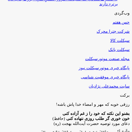
برتر» دارند
وب‌گردی
حس هفتم
شرکت چترا محرک
سیکلت کالا
سیکلت بانک
مجله صنعت موتورسیکلت
پایگاه خبری موتورسیکلت نیوز
پایگاه خبری موفقیت شناسی
سایت محمدعلی نژادیان
برکت
رزقی خوبه كه مهر و امضاء خدا پاش باشه!
بشنو این نکته که خود را ز غم آزاده کنی
خون خوری گر طلب روزی ننهاده کنی
(حافظ)
دعای مورد توصیه حضرت آیت‌الله بهجت (ره)