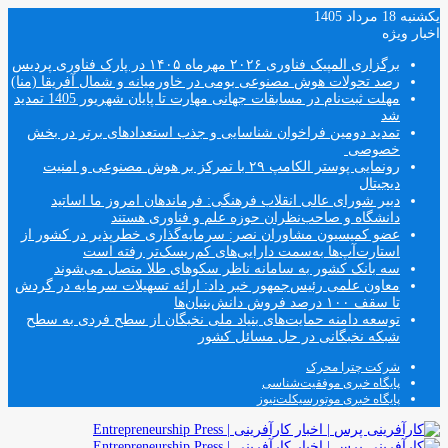
یکشنبه 18 مرداد 1405
اخبار ویژه
برگزاری المپیک فناوری ۲۰۲۶ مهرماه ۱۴۰۵ در پارک فناوری پردیس
رصد تحولات هوش مصنوعی بومی در خاورمیانه و شمال آفریقا (منا)
مهلت ثبت‌نام در مسابقات جهانی مهارت تا پایان شهریور 1405 تمدید
شد
تمدید دومین فراخوان شناسایی و جذب استعدادهای برتر در بخش
خصوصی
رونمایی پوستر الکامپ ۲۹ با تمرکز بر هوش مصنوعی و امنیت
دیجیتال
دبیر شورای عالی انقلاب فرهنگی: فرماندهان امروز ما اساتید
دانشگاه و صاحب‌نظران حوزه علم و فناوری هستند
عضو کمیسیون مشاوران نصر: سرمایه‌گذاری خطرپذیر در کشور از
استارت‌آپ‌ها به‌سمت دارایی‌های کم‌ریسک‌تر رفته است
سه بانک کشور به سامانه ناظر سکوهای طلا متصل می‌شوند
معاون علمی رئیس‌جمهور خبر داد: ارائه تسهیلات سرمایه در گردش
تا سقف ۱۰۰ درصد فروش دانش‌بنیان‌ها
توسعه دامنه حمایت‌های بنیاد ملی نخبگان از سطح فردی به سطح
شبکه نخبگانی در حل مسائل کشور
شرکت چترا محرک
پایگاه خبری موفقیت‌شناسی
پایگاه خبری موتورسیکلت‌نیوز