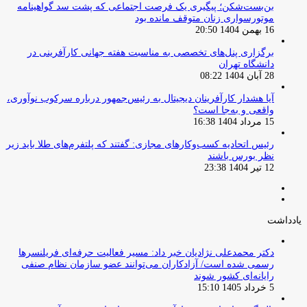
بن‌بست‌شکن؛ پیگیری یک فرصت اجتماعی که پشت سد گواهینامه
موتورسواری زنان متوقف مانده بود
16 بهمن 1404 20:50
برگزاری پنل‌های تخصصی به مناسبت هفته جهانی کارآفرینی در
دانشگاه تهران
28 آبان 1404 08:22
آیا هشدار کارآفرینان دیجیتال به رئیس‌جمهور درباره سرکوب نوآوری،
واقعی و به‌جا است؟
15 مرداد 1404 16:38
‏رئیس اتحادیه کسب‌وکارهای مجازی: گفتند که پلتفرم‌های طلا باید زیر
نظر بورس باشند
12 تیر 1404 23:38
صفحه
صفحه
قبلی
بعدی
یادداشت
دکتر محمدعلی نژادیان خبر داد: مسیر فعالیت حرفه‌ای فریلنسرها
رسمی شده است/ آزادکاران می‌توانند عضو سازمان نظام صنفی
رایانه‌ای کشور شوند
5 خرداد 1405 15:10