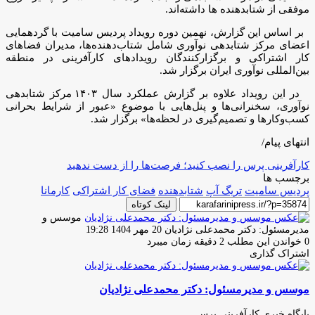
موفقی از شتابدهنده ها داشته‌اند.
بر اساس این گزارش، نهمین دوره رویداد پردیس سامیت با گردهمایی
اعضای مرکز شتابدهی نوآوری شامل شتاب‌دهنده‌ها، مدیران فضاهای
کار اشتراکی و برگزارکنندگان رویدادهای کارآفرینی در منطقه
بین‌المللی نوآوری ایران برگزار شد.
در این رویداد علاوه بر گزارش عملکرد سال ۱۴۰۳ مرکز شتابدهی
نوآوری، سخنرانی‌ها و پنل‌هایی با موضوع «عبور از شرایط بحرانی
کسب‌وکارها و تصمیم‌گیری در لحظه‌ها» برگزار شد.
انتهای پیام/
کارآفرینی پرس را نصب کنید؛ فرصت‌ها را از دست ندهید
برچسب ها
پردیس سامیت
تریگ آپ
شتابدهنده
فضای کار اشتراکی
کارمانا
لینک کوتاه
موسس و
ارسال
مدیرمسئول: دکتر محمدعلی نژادیان
20 مهر 1404 19:28
ایمیل
0
خواندن این مطلب 2 دقیقه زمان میبرد
اشتراک گذاری
چاپ
فیس
توئیتر
واتس
تلگرام
لینکدین
اشتراک
(X)
آپ
بوک
گذاری
موسس و مدیرمسئول: دکتر محمدعلی نژادیان
از
طریق
ایمیل
پایگاه خبری کارآفرینی پرس