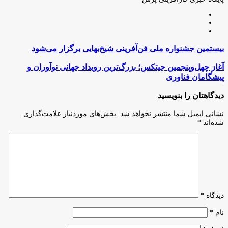
وبسایت
لینکدین
اینستاگرام
بیستمین
بیستمین جشنواره ملی فن‌آفرینی شیخ‌بهایی برگزار می‌شود
جشنواره
ملی
آغاز
آغاز چهل‌وپنجمین جیتکس؛ بزرگ‌ترین رویداد جهانی نوآوران و
فن‌آفرینی
چهل‌وپنجمین
پیشگامان فناوری
شیخ‌بهایی
جیتکس؛
برگزار
بزرگ‌ترین
دیدگاهتان را بنویسید
می‌شود
رویداد
جهانی
نشانی ایمیل شما منتشر نخواهد شد.
بخش‌های موردنیاز علامت‌گذاری
نوآوران
شده‌اند
*
و
پیشگامان
فناوری
دیدگاه
*
نام
*