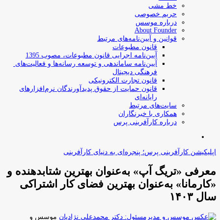
خط مشی
حریم خصوصی
درباره موسس
About Founder
قوانین و آیین‌نامه‌های مرتبط
‌قانون مطبوعات
آیین‌نامه اجرایی قانون مطبوعات، مصوب 1395
آیین‌نامه سامان­دهی و توسعه رسانه­‌ها و فعالیت‌­های
فرهنگی دیجیتال
قانون تجارت الکترونیکی
قانون حمایت از حقوق پدیدآورندگان نرم‌افزارهای
رایانه‌ای
سایت‌های مرتبط
همکاری با خبرنگاران
درباره کارآفرینی پرس
جستجو
برای
اپلیکیشن کارآفرینی پرس؛ پنجره‌ای به دنیای کارآفرینی
معرفی «تریگ آپ» به‌عنوان بهترین شتابدهنده و
«کارمانا» به‌عنوان بهترین فضای کار اشتراکی
سال ۱۴۰۳
موسس و