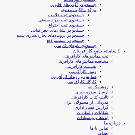
جستجو در آگهی‌های قانونی
مرکز مالکیت معنوی
جستجوی ثبت علامت
جستجوی ثبت طرح صنعتی
جستجوی ثبت اختراع
جستجو در نشان‌های جغرافیایی
جستجو در پرونده‌های تجاری‌سازی شده
جستجو در سیستم pct
جستجوی نام‌های فارسی
سامانه جامع کارآفرینان
ثبت همایش‌های کارآفرینی
مشاهده همایش‌های کارآفرینی
نشست کارآفرینی
وبینار کارآفرینی
همایش و رویداد کارآفرینی
کارگاه کارآفرینی
روشنفکرانه
ارسال سوژه‌ خبری
تالیف کتاب کارآفرینان
قدردانی از مسئولان ایران
گزارش فساد اداری
شکایات و انتقادات
ایده‌ها و پیشنهادات
درباره ما
تماس با ما
اهداف