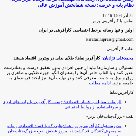
نظام پایه و عرصه؛ نسخه شفابخش آموزش عالی
22 آذر 1403 17:16
تماس با کارآفرینی پرس
اولین و تنها رسانه برخط اختصاصی کارآفرینی در ایران
karafarinipress@gmail.com
نقاب کارآفرینی
محمدعلی نژادیان
: کارآفرین‌نماها؛ طلای بدلی در ویترین اقتصاد هستند
مسئولان و سازمان‌ها نباید از چنین افرادی بدون تحقیق درست و به‌نادرست
تقدیر کنند و با القاب خاص آ‌ن‌ها را به‌عنوان الگو، چهره طلایی و ظاهری پر
زرق و برق به جامعه معرفی کنند و در نهایت آن‌ها نیز لبخند فریبنده‌ای به
جامعه بزنند.
ادامه مطلب
کارآفرین‌نماها
الزامات مقابله با فساد اقتصادی/ ژست کارآفرینی با رانت‌های ارزی
و سوءاستفاده از روابط اجتماعی
لقبِ «بزرگ‌جناب‌خان برتر»
مدیرمسئول کارآفرینی‌پرس: همان‌هایی که با فساد اقتصادی و ظلم
به مصرف‌کنندگان قد کشیدند، امروز عطشِ لقبِ «بزرگ‌جناب‌خان