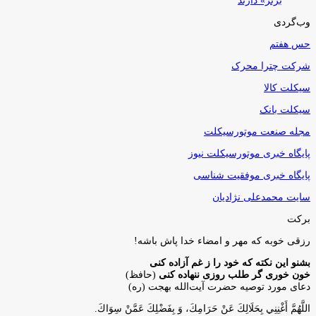
برتر» دارند
وب‌گردی
حس هفتم
شرکت چترا محرک
سیکلت کالا
سیکلت بانک
مجله صنعت موتورسیکلت
پایگاه خبری موتورسیکلت نیوز
پایگاه خبری موفقیت شناسی
سایت محمدعلی نژادیان
برکت
رزقی خوبه كه مهر و امضاء خدا پاش باشه!
بشنو این نکته که خود را ز غم آزاده کنی
خون خوری گر طلب روزی ننهاده کنی
(حافظ)
دعای مورد توصیه حضرت آیت‌الله بهجت (ره)
اللَّهُمَّ أَغْنِنِي بِحَلَالِكَ عَنْ حَرَامِكَ، وَ بِفَضْلِكَ عَمَّنْ سِوَاكَ‏.