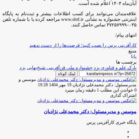
آبان‌ماه ۱۴۰۴ اعلام شده است.
علاقه‌مندان می‌توانند برای کسب اطلاعات بیشتر و ثبت‌نام به پایگاه
اینترنتی جشنواره به نشانی www.shtf.ir مراجعه کرده یا با شماره تلفن
۰۳۵–۳۷۲۵۷۹۹۹ تماس حاصل کنند.
انتهای پیام/
کارآفرینی پرس را نصب کنید؛ فرصت‌ها را از دست ندهید
منبع
پانا
برچسب ها
پارک علم و فناوری یزد
جشنواره ملی فن‌آفرینی شیخ‌بهایی
یزد
لینک کوتاه
موسس و
ارسال
مدیرمسئول: دکتر محمدعلی نژادیان
19 مهر 1404 19:28
ایمیل
0
خواندن این مطلب 1 دقیقه زمان میبرد
اشتراک گذاری
چاپ
فیس
توئیتر
واتس
تلگرام
لینکدین
اشتراک
(X)
آپ
بوک
گذاری
موسس و مدیرمسئول: دکتر محمدعلی نژادیان
از
طریق
ایمیل
پایگاه خبری کارآفرینی پرس
وبسایت
لینکدین