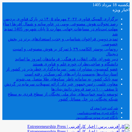
یکشنبه 18 مرداد 1405
اخبار ویژه
برگزاری المپیک فناوری ۲۰۲۶ مهرماه ۱۴۰۵ در پارک فناوری پردیس
رصد تحولات هوش مصنوعی بومی در خاورمیانه و شمال آفریقا (منا)
مهلت ثبت‌نام در مسابقات جهانی مهارت تا پایان شهریور 1405 تمدید
شد
تمدید دومین فراخوان شناسایی و جذب استعدادهای برتر در بخش
خصوصی
رونمایی پوستر الکامپ ۲۹ با تمرکز بر هوش مصنوعی و امنیت
دیجیتال
دبیر شورای عالی انقلاب فرهنگی: فرماندهان امروز ما اساتید
دانشگاه و صاحب‌نظران حوزه علم و فناوری هستند
عضو کمیسیون مشاوران نصر: سرمایه‌گذاری خطرپذیر در کشور از
استارت‌آپ‌ها به‌سمت دارایی‌های کم‌ریسک‌تر رفته است
سه بانک کشور به سامانه ناظر سکوهای طلا متصل می‌شوند
معاون علمی رئیس‌جمهور خبر داد: ارائه تسهیلات سرمایه در گردش
تا سقف ۱۰۰ درصد فروش دانش‌بنیان‌ها
توسعه دامنه حمایت‌های بنیاد ملی نخبگان از سطح فردی به سطح
شبکه نخبگانی در حل مسائل کشور
شرکت چترا محرک
پایگاه خبری موفقیت‌شناسی
پایگاه خبری موتورسیکلت‌نیوز