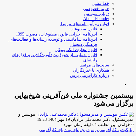
خط مشی
حریم خصوصی
درباره موسس
About Founder
قوانین و آیین‌نامه‌های مرتبط
‌قانون مطبوعات
آیین‌نامه اجرایی قانون مطبوعات، مصوب 1395
آیین‌نامه سامان­دهی و توسعه رسانه­‌ها و فعالیت‌­های
فرهنگی دیجیتال
قانون تجارت الکترونیکی
قانون حمایت از حقوق پدیدآورندگان نرم‌افزارهای
رایانه‌ای
سایت‌های مرتبط
همکاری با خبرنگاران
درباره کارآفرینی پرس
جستجو
برای
بیستمین جشنواره ملی فن‌آفرینی شیخ‌بهایی
برگزار می‌شود
موسس و
ارسال
مدیرمسئول: دکتر محمدعلی نژادیان
19 مهر 1404 19:28
ایمیل
0
خواندن این مطلب 1 دقیقه زمان میبرد
اپلیکیشن کارآفرینی پرس؛ پنجره‌ای به دنیای کارآفرینی