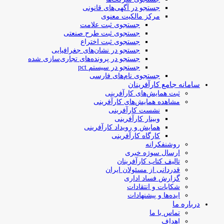
جستجو در آگهی‌های قانونی
مرکز مالکیت معنوی
جستجوی ثبت علامت
جستجوی ثبت طرح صنعتی
جستجوی ثبت اختراع
جستجو در نشان‌های جغرافیایی
جستجو در پرونده‌های تجاری‌سازی شده
جستجو در سیستم pct
جستجوی نام‌های فارسی
سامانه جامع کارآفرینان
ثبت همایش‌های کارآفرینی
مشاهده همایش‌های کارآفرینی
نشست کارآفرینی
وبینار کارآفرینی
همایش و رویداد کارآفرینی
کارگاه کارآفرینی
روشنفکرانه
ارسال سوژه‌ خبری
تالیف کتاب کارآفرینان
قدردانی از مسئولان ایران
گزارش فساد اداری
شکایات و انتقادات
ایده‌ها و پیشنهادات
درباره ما
تماس با ما
اهداف