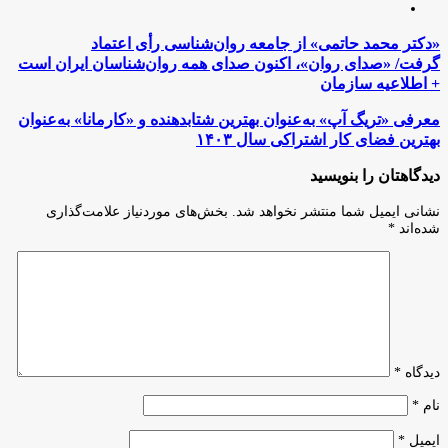
اینستاگرام
«دکتر
«دکتر محمد حاتمی» از جامعه روان‌شناسی رأی اعتماد
محمد
گرفت/ «صدای روان»، اکنون صدای همه روان‌شناسان ایران است
حاتمی»
+ اطلاعیه سازمان
از
جامعه
معرفی
معرفی «تریگ آپ» به‌عنوان بهترین شتابدهنده و «کارمانا» به‌عنوان
روان‌شناسی
«تریگ
بهترین فضای کار اشتراکی سال ۱۴۰۳
رأی
آپ»
اعتماد
به‌عنوان
دیدگاهتان را بنویسید
گرفت/ «صدای
بهترین
روان»،
شتابدهنده
اکنون
نشانی ایمیل شما منتشر نخواهد شد.
بخش‌های موردنیاز علامت‌گذاری
و
صدای
شده‌اند
*
«کارمانا»
همه
به‌عنوان
روان‌شناسان
بهترین
ایران
فضای
است
کار
+
اشتراکی
اطلاعیه
سال
سازمان
۱۴۰۳
دیدگاه
*
نام
*
ایمیل
*