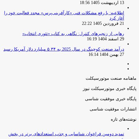
13 اردیبهشت 1405 18:56
اطلاعیه: با رفع مشکلات فنی «کارآفرینی‌پرس» مجدد فعالیت خود را
آغاز کرد
21 فروردین 1405 22:22
رهایی از زنجیرهای کنترل: نگاهی به کتاب «تئوری انتخاب»
29 اسفند 1404 16:19
درآمد صنعت کوچینگ در سال 2025 به ۵.۳۴ میلیارد دلار آمریکا رسید
27 بهمن 1404 16:14
صفحه
صفحه
قبلی
بعدی
ماهنامه صنعت موتورسیکلت
پایگاه خبری موتورسیکلت نیوز
پایگاه خبری موفقیت شناسی
انتشارات موفقیت شناسی
نوشته‌های تازه
تمدید دومین فراخوان شناسایی و جذب استعدادهای برتر در بخش