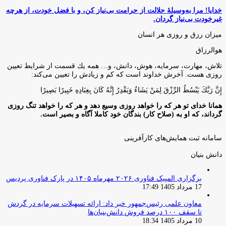
خدایا! مرا به‌وسیلۀ حلالت از حرامت بی‌نیاز کن، و با فضل خودت، از هرچه
غیرخودت بی‌نیاز گردان.
میزان رزق و روزی هر انسان
هوالرزاق
تلاش، مهارت، سرمايه، هوش، دانش، و… همه يك قسمت از شرايط تعيين
روزى هست. آخرش خداوند است كه كم و زيادش را تعيين مى‌كند:
إِنَّ رَبَّكَ يَبْسُطُ الرِّزْقَ لِمَنْ يَشَاءُ وَيَقْدِرُ إِنَّهُ كَانَ بِعِبَادِهِ خَبِيرًا بَصِيرًا
همانا خدای تو هر که را خواهد روزی وسیع دهد و هر که را خواهد تنگ روزی
گرداند، که او به (صلاح کار) بندگان خود کاملا آگاه و بصیر است.
سامانه ثبت همایش‌های کارآفرینی
دانش‌ بنیان‌
برگزاری المپیک فناوری ۲۰۲۶ مهرماه ۱۴۰۵ در پارک فناوری پردیس
17 مرداد 1405 17:49
معاون علمی رئیس‌جمهور خبر داد: ارائه تسهیلات سرمایه در گردش
تا سقف ۱۰۰ درصد فروش دانش‌بنیان‌ها
10 مرداد 1405 18:34