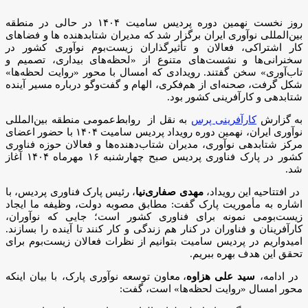
روز نخست نهمین دوره پردیس سامیت ۱۴۰۴ در حالی در منطقه
بین‌المللی نوآوری ایران برگزار شد که مدیران شتابدهنده ها و فضاهای
کار اشتراکی، فعالان و تأثیرگذاران زیست‌بوم نوآوری کشور در
سخنرانی‌ها و نشست‌های متنوع از «لحظه‌های بیداری، تصمیم و
تاب‌آوری» سخن گفتند. رویدادی که امسال با محور «روایت لحظه‌ها»
شکل گرفت، صحنه‌ای از هم‌فکری، الهام و گفت‌وگو درباره مسیر آینده
شتابدهی و کارآفرینی کشور بود.
به گزارش
کارآفرینی پرس
به نقل از روابط‌عمومی منطقه بین‌المللی
نوآوری ایران، نهمین دوره رویداد پردیس سامیت ۱۴۰۴ با حضور اعضای
مرکز شتابدهی نوآوری، مدیران شتاب‌دهنده‌ها و فعالان حوزه فناوری
کشور در پارک فناوری پردیس صبح چهارشنبه ۱۶ مهرماه ۱۴۰۴ آغاز
شد.
در افتتاحیه این رویداد،
مهدی صفاری‌نیا
، رئیس پارک فناوری پردیس، با
اشاره به مأموریت پارک گفت: مطابق مصوبه دولت، وظیفه ما ایجاد
زیست‌بومی نمونه برای فناوری کشور است؛ جایی که نوآوران،
کارآفرینان و فناوران در کنار هم زندگی و کار کنند تا آینده را بسازند.
امیدواریم در پردیس سامیت بتوانیم از نظرات فعالان زیست‌بوم برای
تحقق این هدف بهره ببریم.
در ادامه،
سید علی هزاوه
، معاون توسعه نوآوری پارک، با بیان اینکه
محور امسال «روایت لحظه‌ها» است، گفت: