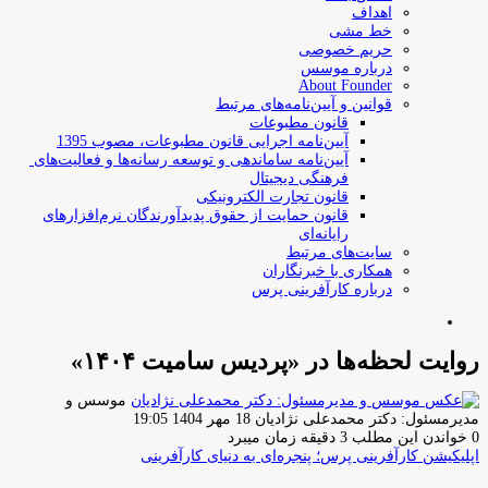
اهداف
خط مشی
حریم خصوصی
درباره موسس
About Founder
قوانین و آیین‌نامه‌های مرتبط
‌قانون مطبوعات
آیین‌نامه اجرایی قانون مطبوعات، مصوب 1395
آیین‌نامه سامان­دهی و توسعه رسانه­‌ها و فعالیت‌­های
فرهنگی دیجیتال
قانون تجارت الکترونیکی
قانون حمایت از حقوق پدیدآورندگان نرم‌افزارهای
رایانه‌ای
سایت‌های مرتبط
همکاری با خبرنگاران
درباره کارآفرینی پرس
جستجو
برای
روایت لحظه‌ها در «پردیس سامیت ۱۴۰۴»
موسس و
ارسال
مدیرمسئول: دکتر محمدعلی نژادیان
18 مهر 1404 19:05
ایمیل
0
خواندن این مطلب 3 دقیقه زمان میبرد
اپلیکیشن کارآفرینی پرس؛ پنجره‌ای به دنیای کارآفرینی