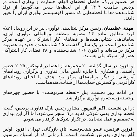
هر تصمیم بزرگ، حاصل لحظه‌ای الهام، جسارت و بیداری است. در
پردیس سامیت ۱۴۰۴ از این لحظه‌ها سخن می‌گوییم؛ از تولد
شتاب‌دهنده‌ها تا لحظه‌هایی که مسیر اکوسیستم نوآوری ایران را تغییر
دادند.
مهدی عظیمیان
، رئیس مرکز شتابدهی نوآوری نیز در این رویداد اعلام
کرد: مطابق ماده ۲۴ مصوبه منطقه بین‌المللی نوآوری ایران،
ساماندهی شتاب‌دهنده‌ها و فضاهای کار اشتراکی بر عهده مرکز
شتابدهی است. در یک سال گذشته، ۲۵ شتاب‌دهنده جدید به عضویت
مرکز درآمده‌اند و اکنون ۱۰۶ شتاب‌دهنده و ۲۸ فضای کار اشتراکی
عضو این شبکه ملی هستند.
او افزود: در سال گذشته ۲۰ مجموعه از اعضا در اینوتکس ۲۰۲۵ حضور
داشتند، و همکاری با جایزه تأمین مالی فناوری و برگزاری رویدادهای
آموزشی از دیگر برنامه‌های مرکز بود. هدف ما احیای رویدادهای
کارآفرینی و گسترش حمایت‌ها از شتاب‌دهنده‌هاست.
در ادامه روز نخست، پنل «لحظه سرنوشت» با حضور چهره‌های
برجسته زیست‌بوم نوآوری برگزار شد.
در این نشست،
اکبر قنبرپور
، مشاور رئیس پارک فناوری پردیس، گفت:
لحظه بیداری یعنی شوکی که به درک منجر می‌شود. اما اگر این بیداری
به تصمیم و عمل نینجامد، در تکرار شوک‌ها گرفتار می‌شویم.
فرزین فردیس
، عضو هیئت‌رئیسه اتاق بازرگانی تهران، افزود: اولین
گام بیداری، پذیرش شکست است. تا زمانی که از اشتباه نترسیم،