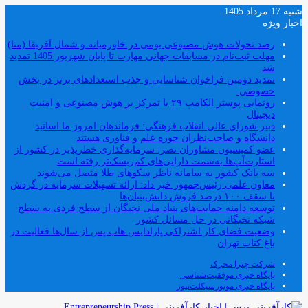
شنبه 17 مرداد 1405
اخبار ویژه
رصد تحولات هوش مصنوعی بومی در خاورمیانه و شمال آفریقا (منا)
مهلت ثبت‌نام در مسابقات جهانی مهارت تا پایان شهریور 1405 تمدید
شد
تمدید دومین فراخوان شناسایی و جذب استعدادهای برتر در بخش
خصوصی
رونمایی پوستر الکامپ ۲۹ با تمرکز بر هوش مصنوعی و امنیت
دیجیتال
دبیر شورای عالی انقلاب فرهنگی: فرماندهان امروز ما اساتید
دانشگاه و صاحب‌نظران حوزه علم و فناوری هستند
عضو کمیسیون مشاوران نصر: سرمایه‌گذاری خطرپذیر در کشور از
استارت‌آپ‌ها به‌سمت دارایی‌های کم‌ریسک‌تر رفته است
سه بانک کشور به سامانه ناظر سکوهای طلا متصل می‌شوند
معاون علمی رئیس‌جمهور خبر داد: ارائه تسهیلات سرمایه در گردش
تا سقف ۱۰۰ درصد فروش دانش‌بنیان‌ها
توسعه دامنه حمایت‌های بنیاد ملی نخبگان از سطح فردی به سطح
شبکه نخبگانی در حل مسائل کشور
وضعیت فضای کار اشتراکی پارادایس هاب پس از سال‌ها فعالیت در
باغ کتاب تهران
شرکت چترا محرک
پایگاه خبری موفقیت‌شناسی
پایگاه خبری موتورسیکلت‌نیوز