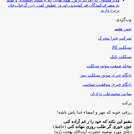
مدیرمسئول کارآفرینی‌پرس: همان‌هایی که با فساد اقتصادی و ظلم
به مصرف‌کنندگان قد کشیدند، امروز عطشِ لقبِ «بزرگ‌جناب‌خان
برتر» دارند
وب‌گردی
حس هفتم
شرکت چترا محرک
سیکلت کالا
سیکلت بانک
مجله صنعت موتورسیکلت
پایگاه خبری موتورسیکلت نیوز
پایگاه خبری موفقیت شناسی
سایت محمدعلی نژادیان
برکت
رزقی خوبه كه مهر و امضاء خدا پاش باشه!
بشنو این نکته که خود را ز غم آزاده کنی
خون خوری گر طلب روزی ننهاده کنی
(حافظ)
دعای مورد توصیه حضرت آیت‌الله بهجت (ره)