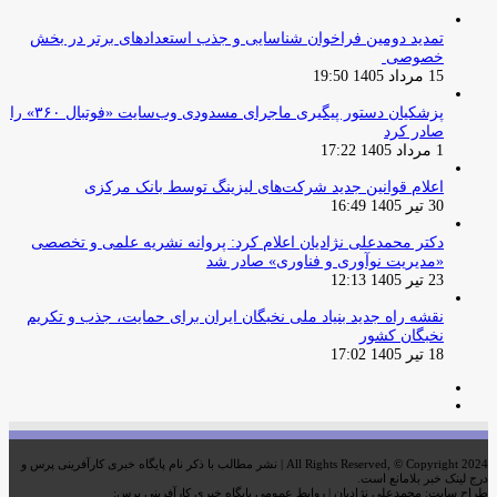
تمدید دومین فراخوان شناسایی و جذب استعدادهای برتر در بخش
خصوصی
15 مرداد 1405 19:50
پزشکیان دستور پیگیری ماجرای مسدودی وب‌سایت «فوتبال ۳۶۰» را
صادر کرد
1 مرداد 1405 17:22
اعلام قوانین جدید شرکت‌های لیزینگ توسط بانک مرکزی
30 تیر 1405 16:49
دکتر محمدعلی نژادیان اعلام کرد: پروانه نشریه علمی و تخصصی
«مدیریت نوآوری و فناوری» صادر شد
23 تیر 1405 12:13
نقشه راه جدید بنیاد ملی نخبگان ایران برای حمایت، جذب و تکریم
نخبگان کشور
18 تیر 1405 17:02
صفحه
صفحه
قبلی
بعدی
All Rights Reserved, © Copyright 2024 | نشر مطالب با ذکر نام پایگاه خبری کارآفرینی پرس و
درج لینک خبر بلامانع است.
طراح سایت: محمدعلی نژادیان | روابط عمومی پایگاه خبری کارآفرینی پرس: