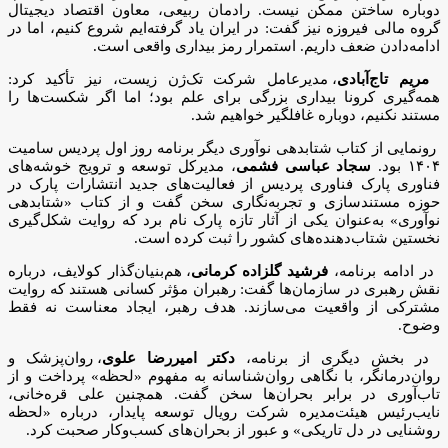
دوباره ساختن ممکن نیست. رادمان ربیعی، معاون اقتصاد دیجیتال
گروه مالی فیروزه نیز گفت: در ایران یاد گرفته‌ایم شروع کنیم، اما در
ادامه‌دادن ضعف داریم. استمرار رمز بیداری واقعی است.
مریم تاج‌آبادی
، مدیرعامل شرکت تک‌ژن زیست، نیز تأکید کرد:
همه‌گیری کرونا بیداری بزرگی برای علم بود؛ اما اگر شکست‌ها را
مستند نکنیم، دوباره غافلگیر خواهیم شد.
رونمایی از کتاب شتابدهی نوآوری دیگر برنامه روز اول پردیس سامیت
۱۴۰۴ بود.
سجاد عباسی فشمی
، مدیرکل توسعه و ترویج خوشه‌های
فناوری پارک فناوری پردیس از فعالیت‌های جدید انتشارات پارک در
حوزه مستندسازی و تجربه‌نگاری سخن گفت و از کتاب «شتابدهی
نوآوری» به‌عنوان یکی از آثار تازه پارک نام برد که روایت شکل‌گیری
نخستین شتاب‌دهنده‌های کشور را ثبت کرده است.
در ادامه برنامه،
فرشید گلزاده کرمانی
، هم‌بنیان‌گذار کولایف، درباره
نقش رهبری در سازمان‌ها گفت: رهبران مؤثر کسانی هستند که روایت
مشترکی از واقعیت می‌سازند. هدف رهبر، ایجاد معناست نه فقط
وضوح.
در بخش دیگری از برنامه،
دکتر امیررضا علوی
، روان‌پزشک و
روان‌درمانگر، با نگاهی روان‌شناسانه به مفهوم «لحظه» پرداخت و از
تاب‌آوری در برابر بحران‌ها سخن گفت. همچنین علی قره‌خانی،
نایب‌رئیس هیئت‌مدیره شرکت رویال توسعه پایدار، درباره «لحظه
روشنایی در دل تاریکی» و عبور از بحران‌های کسب‌وکار صحبت کرد.