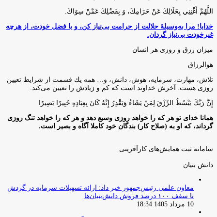
اللَّهُمَّ أَغْنِنِي بِحَلَالِكَ عَنْ حَرَامِكَ، وَ بِفَضْلِكَ عَمَّنْ سِوَاكَ‏.
خدایا! مرا به‌وسیلۀ حلالت از حرامت بی‌نیاز کن، و با فضل خودت، از هرچه
غیرخودت بی‌نیاز گردان.
میزان رزق و روزی هر انسان
هوالرزاق
تلاش، مهارت، سرمايه، هوش، دانش، و… همه يك قسمت از شرايط تعيين
روزى هست. آخرش خداوند است كه كم و زيادش را تعيين مى‌كند:
إِنَّ رَبَّكَ يَبْسُطُ الرِّزْقَ لِمَنْ يَشَاءُ وَيَقْدِرُ إِنَّهُ كَانَ بِعِبَادِهِ خَبِيرًا بَصِيرًا
همانا خدای تو هر که را خواهد روزی وسیع دهد و هر که را خواهد تنگ روزی
گرداند، که او به (صلاح کار) بندگان خود کاملا آگاه و بصیر است.
سامانه ثبت همایش‌های کارآفرینی
دانش‌ بنیان‌
معاون علمی رئیس‌جمهور خبر داد: ارائه تسهیلات سرمایه در گردش
تا سقف ۱۰۰ درصد فروش دانش‌بنیان‌ها
10 مرداد 1405 18:34