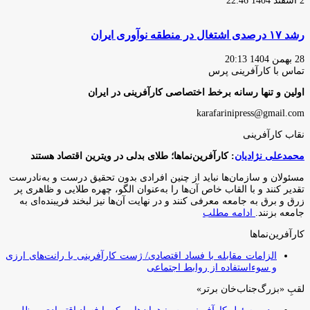
2 اسفند 1404 22:46
رشد ۱۷ درصدی اشتغال در منطقه نوآوری ایران
28 بهمن 1404 20:13
تماس با کارآفرینی پرس
اولین و تنها رسانه برخط اختصاصی کارآفرینی در ایران
karafarinipress@gmail.com
نقاب کارآفرینی
محمدعلی نژادیان
: کارآفرین‌نماها؛ طلای بدلی در ویترین اقتصاد هستند
مسئولان و سازمان‌ها نباید از چنین افرادی بدون تحقیق درست و به‌نادرست
تقدیر کنند و با القاب خاص آ‌ن‌ها را به‌عنوان الگو، چهره طلایی و ظاهری پر
زرق و برق به جامعه معرفی کنند و در نهایت آن‌ها نیز لبخند فریبنده‌ای به
جامعه بزنند.
ادامه مطلب
کارآفرین‌نماها
الزامات مقابله با فساد اقتصادی/ ژست کارآفرینی با رانت‌های ارزی
و سوءاستفاده از روابط اجتماعی
لقبِ «بزرگ‌جناب‌خان برتر»