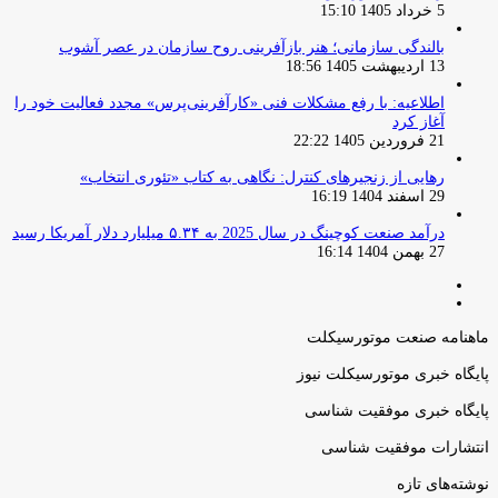
5 خرداد 1405 15:10
بالندگی سازمانی؛ هنر بازآفرینی روح سازمان در عصر آشوب
13 اردیبهشت 1405 18:56
اطلاعیه: با رفع مشکلات فنی «کارآفرینی‌پرس» مجدد فعالیت خود را
آغاز کرد
21 فروردین 1405 22:22
رهایی از زنجیرهای کنترل: نگاهی به کتاب «تئوری انتخاب»
29 اسفند 1404 16:19
درآمد صنعت کوچینگ در سال 2025 به ۵.۳۴ میلیارد دلار آمریکا رسید
27 بهمن 1404 16:14
صفحه
صفحه
قبلی
بعدی
ماهنامه صنعت موتورسیکلت
پایگاه خبری موتورسیکلت نیوز
پایگاه خبری موفقیت شناسی
انتشارات موفقیت شناسی
نوشته‌های تازه