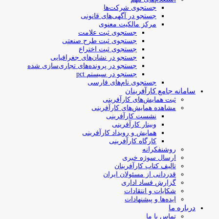
جستجوی شرکت‌ها
جستجو در آگهی‌های قانونی
مرکز مالکیت معنوی
جستجوی ثبت علامت
جستجوی ثبت طرح صنعتی
جستجوی ثبت اختراع
جستجو در نشان‌های جغرافیایی
جستجو در پرونده‌های تجاری‌سازی شده
جستجو در سیستم pct
جستجوی نام‌های فارسی
سامانه جامع کارآفرینان
ثبت همایش‌های کارآفرینی
مشاهده همایش‌های کارآفرینی
نشست کارآفرینی
وبینار کارآفرینی
همایش و رویداد کارآفرینی
کارگاه کارآفرینی
روشنفکرانه
ارسال سوژه‌ خبری
تالیف کتاب کارآفرینان
قدردانی از مسئولان ایران
گزارش فساد اداری
شکایات و انتقادات
ایده‌ها و پیشنهادات
درباره ما
تماس با ما