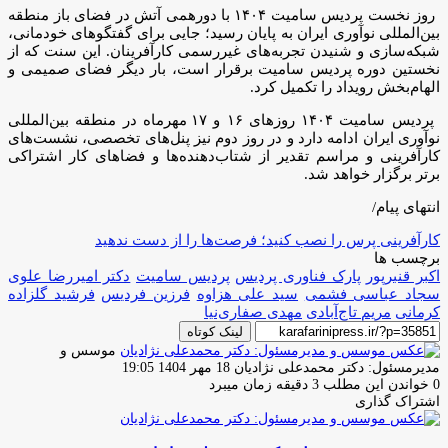
روز نخست پردیس سامیت ۱۴۰۴ با دورهمی آتش در فضای باز منطقه
بین‌المللی نوآوری ایران به پایان رسید؛ جایی برای گفتگوهای خودمانی،
شبکه‌سازی و شنیدن تجربه‌های غیررسمی کارآفرینان. این سنت که از
نخستین دوره پردیس سامیت برقرار است، بار دیگر فضای صمیمی و
الهام‌بخش رویداد را تکمیل کرد.
پردیس سامیت ۱۴۰۴ روزهای ۱۶ و ۱۷ مهرماه در منطقه بین‌المللی
نوآوری ایران ادامه دارد و در روز دوم نیز پنل‌های تخصصی، نشست‌های
کارآفرینی و مراسم تقدیر از شتاب‌دهنده‌ها و فضاهای کار اشتراکی
برتر برگزار خواهد شد.
انتهای پیام/
کارآفرینی پرس را نصب کنید؛ فرصت‌ها را از دست ندهید
برچسب ها
اکبر قنبرپور
پارک فناوری پردیس
پردیس سامیت
دکتر امیررضا علوی
سجاد عباسی فشمی
سید علی هزاوه
فرزین فردیس
فرشید گلزاده
کرمانی
مریم تاج‌آبادی
مهدی صفاری‌نیا
لینک کوتاه
موسس و
ارسال
مدیرمسئول: دکتر محمدعلی نژادیان
18 مهر 1404 19:05
ایمیل
0
خواندن این مطلب 3 دقیقه زمان میبرد
اشتراک گذاری
چاپ
فیس
توئیتر
واتس
تلگرام
لینکدین
اشتراک
(X)
آپ
بوک
گذاری