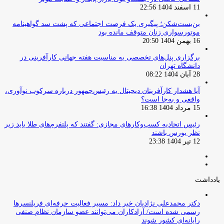
11 اسفند 1404 22:56
بن‌بست‌شکن؛ پیگیری یک فرصت اجتماعی که پشت سد گواهینامه
موتورسواری زنان متوقف مانده بود
16 بهمن 1404 20:50
برگزاری پنل‌های تخصصی به مناسبت هفته جهانی کارآفرینی در
دانشگاه تهران
28 آبان 1404 08:22
آیا هشدار کارآفرینان دیجیتال به رئیس‌جمهور درباره سرکوب نوآوری،
واقعی و به‌جا است؟
15 مرداد 1404 16:38
‏رئیس اتحادیه کسب‌وکارهای مجازی: گفتند که پلتفرم‌های طلا باید زیر
نظر بورس باشند
12 تیر 1404 23:38
صفحه
صفحه
قبلی
بعدی
یادداشت
دکتر محمدعلی نژادیان خبر داد: مسیر فعالیت حرفه‌ای فریلنسرها
رسمی شده است/ آزادکاران می‌توانند عضو سازمان نظام صنفی
رایانه‌ای کشور شوند