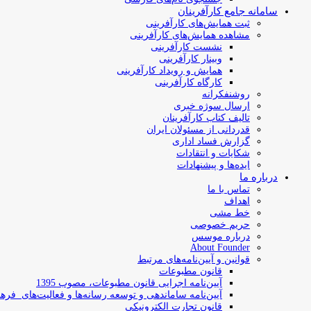
سامانه جامع کارآفرینان
ثبت همایش‌های کارآفرینی
مشاهده همایش‌های کارآفرینی
نشست کارآفرینی
وبینار کارآفرینی
همایش و رویداد کارآفرینی
کارگاه کارآفرینی
روشنفکرانه
ارسال سوژه‌ خبری
تالیف کتاب کارآفرینان
قدردانی از مسئولان ایران
گزارش فساد اداری
شکایات و انتقادات
ایده‌ها و پیشنهادات
درباره ما
تماس با ما
اهداف
خط مشی
حریم خصوصی
درباره موسس
About Founder
قوانین و آیین‌نامه‌های مرتبط
‌قانون مطبوعات
آیین‌نامه اجرایی قانون مطبوعات، مصوب 1395
آیین‌نامه سامان­دهی و توسعه رسانه­‌ها و فعالیت‌­های فره
قانون تجارت الکترونیکی