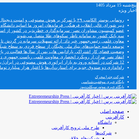
پنج‌شنبه 15 مرداد 1405
اخبار ویژه
رونمایی پوستر الکامپ ۲۹ با تمرکز بر هوش مصنوعی و امنیت دیجیتال
دبیر شورای عالی انقلاب فرهنگی: فرماندهان امروز ما اساتید دانشگا
عضو کمیسیون مشاوران نصر: سرمایه‌گذاری خطرپذیر در کشور از استار
سه بانک کشور به سامانه ناظر سکوهای طلا متصل می‌شوند
معاون علمی رئیس‌جمهور خبر داد: ارائه تسهیلات سرمایه در گردش تا سقف ۱۰۰ درصد فروش دانش‌
توسعه دامنه حمایت‌های بنیاد ملی نخبگان از سطح فردی به سطح شب
وضعیت فضای کار اشتراکی پارادایس هاب پس از سال‌ها فعالیت در باغ
انتقاد نصر تهران از رویکرد انحصاری معاونت علمی ریاست جمهوری
12 شرکت در آستانه ورود به بازار اپراتوری هوش مصنوعی در ایران/ بخش خصوصی وارد فصل جدید اقتصاد دیجیتال می‌شود
راه‌اندازی دو صندوق جدید برای استارت‌آپ‌ها با اعتبار هزار میلیارد توما
شرکت چترا محرک
پایگاه خبری موفقیت‌شناسی
پایگاه خبری موتورسیکلت‌نیوز
صفحه اصلی
کارآفرینی
دانشگاه
طرح ملی ترویج کارآفرینی
شرکت‌ها
شرکت‌های خلاق