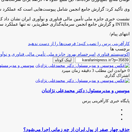
وی تأکید کرد: گزارش جامع انجمن شامل پیوست‌هایی است که عملکرد شت
نشست خبری جایزه ملی تأمین مالی فناوری و نوآوری ایران نشان داد 
INTIFA و گزارش جامع انجمن سرمایه‌گذاری خطرپذیر، نه تنها عملکرد سالانه این نهادها را منعکس می‌کند، بلکه ابزار مهمی برای بهبود سیاست‌گذاری و توسعه تامین مالی فناوری در کشور محسوب می‌شود.
انتهای پیام/
کارآفرینی پرس را نصب کنید؛ فرصت‌ها را از دست ندهید
برچسب ها
اکوسیستم فناوری
امیرحسام بهروز
جایزه ملی تأمین مالی فناوری و نوآو
لینک کوتاه
موسس و مدیرمسئول:
0
خواندن این مطلب 3 دقیقه زمان میبرد
اشتراک گذاری
چاپ
فیس
توئیتر
واتس
تلگرام
لینکدین
اشتراک
(X)
آپ
بوک
گذاری
موسس و مدیرمسئول: دکتر محمدعلی نژادیان
از
طریق
ایمیل
پایگاه خبری کارآفرینی پرس
وبسایت
لینکدین
اینستاگرام
حذف
حذف چهار صفر از پول ایران از چه زمانی اجرا می‌شود؟