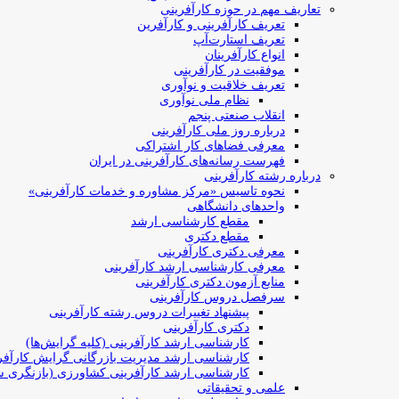
تعاریف مهم در حوزه کارآفرینی
تعریف کارآفرینی و کارآفرین
تعریف استارت‌آپ
انواع کارآفرینان
موفقیت در کارآفرینی
تعریف خلاقیت و نوآوری
نظام ملی نوآوری
انقلاب صنعتی پنجم
درباره روز ملی کارآفرینی
معرفی فضاهای کار اشتراکی
فهرست رسانه‌های کارآفرینی در ایران
درباره رشته کارآفرینی
نحوه تاسیس «مرکز مشاوره و خدمات کارآفرینی»
واحدهای دانشگاهی
مقطع کارشناسی ارشد
مقطع دکتری
معرفی دکتری کارآفرینی
معرفی کارشناسی ارشد کارآفرینی
منابع آزمون دکتری کارآفرینی
سرفصل دروس کارآفرینی
پیشنهاد تغییرات دروس رشته کارآفرینی
دکتری کارآفرینی
کارشناسی ارشد کارآفرینی (کلیه گرایش‌ها)
کارشناسی ارشد مدیریت بازرگانی گرایش کارآفر
کارشناسی ارشد کارآفرینی کشاورزی (بازنگری ش
علمی و تحقیقاتی