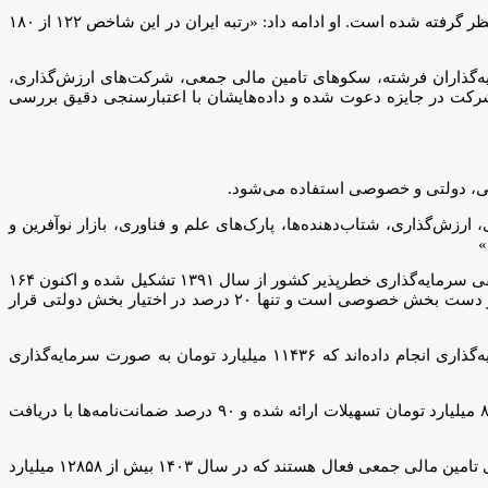
او به شاخص جهانی نوآوری ۲۰۲۵ اشاره کرد و بیان داشت که سرمایه‌گذاری و فایننسینگ به عنوان شاخصی مهم برای سنجش نوآوری کشورها در نظر گرفته شده است. او ادامه داد: «رتبه ایران در این شاخص ۱۲۲ از ۱۸۰
ایه‌گذاران فرشته، سکوهای تامین مالی جمعی، شرکت‌های ارزش‌گذاری،
ا، صندوق‌های جسورانه و پارک‌های علم و فناوری هستند.» وی توضیح داد که در سال جاری حدود ۴۷۰ نهاد برای شرکت در جایزه دعوت شده و داده‌هایشان با اعتبارسنجی دقیق بررسی
اهی، دولتی و خصوصی استفاده می‌شود.
زش‌گذاری، شتاب‌دهنده‌ها، پارک‌های علم و فناوری، بازار نوآفرین و
»
عباسعلی کارشناس، دبیر انجمن سرمایه‌گذاری خطرپذیر ایران، پیش از رونمایی گزارش جامع انجمن در تاریخ ۲۱ مهرماه، توضیح داد که انجمن صنفی سرمایه‌گذاری خطرپذیر کشور از سال ۱۳۹۱ تشکیل شده و اکنون ۱۶۴
عضو فعال دارد که مجموع دارایی آنها بیش از ۱۷ هزار میلیارد تومان است. او گفت: «این اعضا عمدتاً خصوصی هستند و ۸۰ درصد مالکیت آنها در دست بخش خصوصی است و تنها ۲۰ درصد در اختیار بخش دولتی قرار
کارشناس عملکرد نهادهای مالی تخصصی در سال ۱۴۰۳ را نیز تشریح کرد. وی بیان داشت: اعضای انجمن مجموعاً ۱۶۱۶۹ میلیارد تومان سرمایه‌گذاری انجام داده‌اند که ۱۱۴۳۶ میلیارد تومان به صورت سرمایه‌گذاری
دبیر انجمن افزود که میزان سرمایه‌گذاری نسبت به سال قبل ۵۰۵ درصد رشد داشته است. وی درباره تسهیلات و ضمانت‌نامه‌ها توضیح داد: «۸۳۷۶ میلیارد تومان تسهیلات ارائه شده و ۹۰ درصد ضمانت‌نامه‌ها با دریافت
کارشناس درباره ارزش‌گذاری و تامین مالی جمعی نیز گفت: «۱۵۵ پروژه ارزش‌گذاری با مجموع ارزش ۳۱۵۴۴ میلیارد تومان انجام شده و ۴۳ سکوی تامین مالی جمعی فعال هستند که در سال ۱۴۰۳ بیش از ۱۲۸۵۸ میلیارد