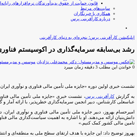
قانون حمایت از حقوق پدیدآورندگان نرم‌افزارهای رایانه‌ا
سایت‌های مرتبط
همکاری با خبرنگاران
درباره کارآفرینی پرس
جستجو
برای
اپلیکیشن کارآفرینی پرس؛ پنجره‌ای به دنیای کارآفرینی
رشد بی‌سابقه سرمایه‌گذاری در اکوسیستم فناور
موسس و مدیرمسئول:
0
خواندن این مطلب 3 دقیقه زمان میبرد
نشست خبری اولین دوره «جایزه ملی تأمین مالی فناوری و نوآوری ایران (INTIFA)» برگزار شد
به گزارش
کارآفرینی پرس
، نشست خبری «جایزه ملی تأمین مالی فناوری و نوآوری ایران (INTIFA)» روز دوشنبه ۱۴ مهرماه در صندوق
عباسعلی کارشناس، دبیر انجمن سرمایه‌گذاری خطرپذیر، با ارائه آمار و
امیرحسام بهروز، دبیر جایزه ملی تأمین مالی فناوری و نوآوری ایران،
دانش‌بنیان ارائه می‌دهند. او با اشاره به اهمیت سیاست‌گذاری مالی 
تامین مالی کشور کمک کنیم.»
بهروز توضیح داد: این جایزه با هدف ارتقای سطح ملی به منطقه‌ای و انتش