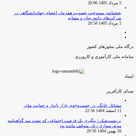
5 مرداد 1405 20:06
بخشنامه: ممنوعیت عضویت همزمان اعضای جهاددانشگاهی در
شرکت‌های دانش‌بنیان و مشابه
2 مرداد 1405 20:58
صفحه
صفحه
قبلی
بعدی
درگاه ملی مجوزهای کشور
سامانه ملی کارآموزی و کارورزی
اینماد
صدای کارآفرین
مشاغل خانگی در جست‌وجوی بازار پایدار و حمایت مؤثر
11 اسفند 1404 22:56
بن‌بست‌شکن؛ پیگیری یک فرصت اجتماعی که پشت سد گواهینامه
موتورسواری زنان متوقف مانده بود
16 بهمن 1404 20:50