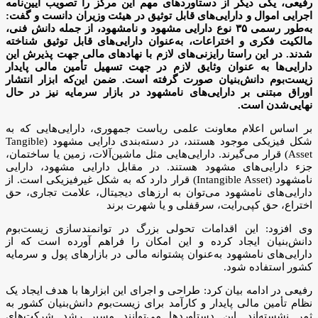
رفیعی، یکی دیگر از دستاوردهای مهم این مرکز را تصویب آیین‌نامه
اجرایی اموال و دارایی‌های قابل توثیق در هیئت وزیران دانست و گفت:
به‌طور رسمی ۳۵ نوع دارایی مشهود و نامشهود، از جمله دانش فنی،
مالکیت فکری و اختراعات، به‌عنوان دارایی‌های قابل توثیق شناخته
شدند. در این راستا رایزنی‌های لازم با نهادهای مالی جهت پذیرش این
دارایی‌ها به عنوان وثایق لازم در جهت تسهیل تأمین مالی پایدار
زیست‌بوم دانش‌بنیان صورت گرفته است. ضمن این‌که ابزار انتشار
اوراق مبتنی بر دارایی‌های نامشهود در بازار سرمایه نیز در حال
نهایی‌شدن است.
بر اساس اعلام معاونت علمی ریاست جمهوری، دارایی‌هایی که به
شکل فیزیکی موجود هستند، در دسته‌بندی دارایی مشهود (Tangible
Asset) قرار می‌گیرند. دارایی‌هایی مثل ماشین‌آلات، زمین یا ساختمان،
جزء دارایی‌های مشهود هستند. در مقابل دارایی مشهود، دارایی
نامشهود (Intangible Asset) قرار دارد که به شکل غیرفیزیکی است. از
دارایی‌های نامشهود می‌توان به ارزهای دیجیتال، علامت تجاری، حق
اختراع، حق کپی‌رایت، سرقفلی و یا شهرت برند
وی افزود: این اقدامات تحولی بزرگ در توانمندسازی زیست‌بوم
دانش‌بنیان ایجاد کرده و این امکان را فراهم آورده است که از
دارایی‌های نامشهود به‌عنوان پشتوانه مالی در بازارهای پول و سرمایه
کشور استفاده شود.
رفیعی در ادامه بیان کرد: طراحی و اجرای این ابزارها با هدف ایجاد یک
نظام تأمین مالی پایدار و کارآمد برای زیست‌بوم دانش‌بنیان کشور به
ثمر نشسته‌اند. این دستاوردها می‌توانند مسیر رشد شرکت‌های