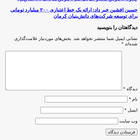
با
هوش
حسین
حسین افشین خبر داد: ارائه یک خط اعتباری ۲۰۰ میلیارد تومانی
مصنوعی
افشین
برای توسعه شرکت‌های دانش‌بنیان کرمان
یک
خبر
تیم
داد:
دیدگاهتان را بنویسید
با
ارائه
هوش
یک
نشانی ایمیل شما منتشر نخواهد شد.
بخش‌های موردنیاز علامت‌گذاری
هیجانی
خط
شده‌اند
*
بالا
اعتباری
بسازیم؟
۲۰۰
میلیارد
تومانی
برای
توسعه
شرکت‌های
دانش‌بنیان
دیدگاه
*
کرمان
نام
*
ایمیل
*
وب‌ سایت