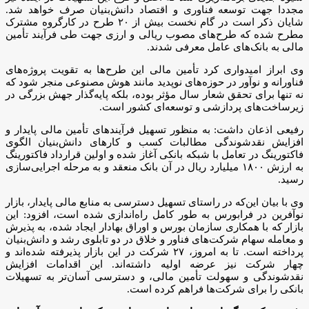
مجددا جهت توسعه فناوری و اقتصاد دانش‌بنیان صرف خواهد شد.
شایان ذکر است در گام نخست بیش از ۲۰ طرح در کارگروه مشترک
مطرح شده که طرح‌های مصوب ریالی و ارزی جهت طی فرآیند تأمین
مالی به بانک‌های عامل معرفی شدند.
وی ابراز امیدواری کرد تأمین مالی این طرح‌ها به تقویت پروژه‌های
فناورانه و نوآور در حوزه‌های نوپدید مانند هوش مصنوعی منجر شود که
نه تنها برای تحقق شعار سال مؤثر بوده، بلکه پایه‌گذار جهش بزرگی در
زیرساخت‌های پردازشی و توسعه‌ای کشور است.
رفیعی اذعان داشت: به منظور تسهیل فرآیندهای تأمین مالی پایدار و
افزایش نقدشوندگی مطالبات کسب و کارهای دانش‌بنیان الگوی
فاکتورینگ در تعامل با شبکه بانکی آغاز شده و اولین قرارداد فاکتورینگ
به ارزش ۱۸۰۰ میلیارد ریال در آن بانک منعقد و به مرحله اجرایی‌سازی
رسید.
وی با بیان این‌که در راستای تسهیل دسترسی به منابع مالی پایدار، بازار
نوآفرین در فرابورس به طور کامل راه‌اندازی شده است، افزود: این
بازار که با همکاری سازمان بورس و اوراق بهادار ایجاد شده، به پذیرش
و معامله سهام شرکت‌های فناور و خلاق در دو تابلوی رشد و دانش‌بنیان
پرداخته است. تا به امروز، ۲۷ شرکت در این بازار پذیرفته شده‌اند و
چهار شرکت نیز عرضه اولیه داشته‌اند. این اقدامات افزایش
نقدشوندگی و سهولت تأمین مالی، و دسترسی آسان‌تر به تسهیلات
بانکی را برای شرکت‌ها فراهم کرده است.