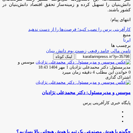
دانش‌بنیان را تسهیل کرده و زمینه‌ساز تحقق اقتصاد دانش‌بنیان در
کشور باشند.
انتهای پیام/
کارآفرینی پرس را نصب کنید؛ فرصت‌ها را از دست ندهید
منبع
ایرنا
برچسب ها
تامین مالی
حامد رفیعی
زیست بوم دانش بنیان
لینک کوتاه
موسس و
ارسال
مدیرمسئول: دکتر محمدعلی نژادیان
1 مهر 1404 18:43
ایمیل
0
خواندن این مطلب 4 دقیقه زمان میبرد
اشتراک گذاری
چاپ
فیس
توئیتر
واتس
تلگرام
لینکدین
اشتراک
(X)
آپ
بوک
گذاری
موسس و مدیرمسئول: دکتر محمدعلی نژادیان
از
طریق
ایمیل
پایگاه خبری کارآفرینی پرس
وبسایت
لینکدین
اینستاگرام
چگونه
چگونه با هوش مصنوعی یک تیم با هوش هیجانی بالا بسازیم؟