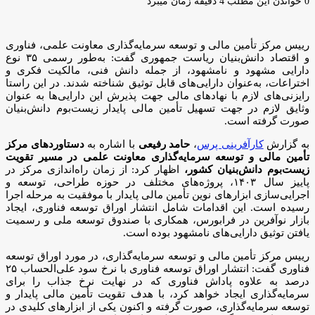
ایمیل
0
خواندن این مطلب 4 دقیقه زمان میبرد
رییس مرکز تأمین مالی و توسعه سرمایه‌گذاری معاونت علمی، فناوری
و اقتصاد دانش‌بنیان ریاست جمهوری گفت: به‌طور رسمی ۳۵ نوع
دارایی مشهود و نامشهود، از جمله دانش فنی، مالکیت فکری و
اختراعات، به‌عنوان دارایی‌های قابل توثیق شناخته شدند. در این راستا
رایزنی‌های لازم با نهادهای مالی جهت پذیرش این دارایی‌ها به عنوان
وثایق لازم در جهت تسهیل تأمین مالی پایدار زیست‌بوم دانش‌بنیان
صورت گرفته است.
به گزارش
کارآفرینی پرس
،
حامد رفیعی
با اشاره به
دستاوردهای مرکز
تأمین مالی و توسعه سرمایه‌گذاری معاونت علمی در مسیر تقویت
زیست‌بوم دانش‌بنیان کشور،
اظهار کرد: از زمان راه‌اندازی مرکز در
پاییز سال ۱۴۰۳، پروژه‌های مختلف در حوزه طراحی، توسعه و
اجرایی‌سازی ابزارهای نوین تأمین مالی پایدار با موفقیت به مرحله اجرا
رسیده است. این اقدامات شامل انتشار اوراق توسعه فناوری، ایجاد
بازار نوآفرین در فرابورس، همکاری با صندوق توسعه ملی و رسمیت
یافتن توثیق دارایی‌های نامشهود بوده است.
رییس مرکز تأمین مالی و توسعه سرمایه‌گذاری، در مورد اوراق توسعه
فناوری گفت: انتشار اوراق توسعه فناوری با نرخ سود علی‌الحساب ۲۵
درصد به علاوه پاداش فناوری که در نهایت نرخ جذاب را برای
سرمایه‌گذاری ایجاد خواهد کرد، با هدف تقویت تأمین مالی پایدار و
توسعه سرمایه‌گذاری، صورت گرفته و اکنون یکی از ابزارهای کلیدی در