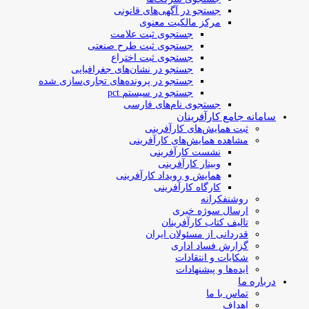
جستجو در آگهی‌های قانونی
مرکز مالکیت معنوی
جستجوی ثبت علامت
جستجوی ثبت طرح صنعتی
جستجوی ثبت اختراع
جستجو در نشان‌های جغرافیایی
جستجو در پرونده‌های تجاری‌سازی شده
جستجو در سیستم pct
جستجوی نام‌های فارسی
سامانه جامع کارآفرینان
ثبت همایش‌های کارآفرینی
مشاهده همایش‌های کارآفرینی
نشست کارآفرینی
وبینار کارآفرینی
همایش و رویداد کارآفرینی
کارگاه کارآفرینی
روشنفکرانه
ارسال سوژه‌ خبری
تالیف کتاب کارآفرینان
قدردانی از مسئولان ایران
گزارش فساد اداری
شکایات و انتقادات
ایده‌ها و پیشنهادات
درباره ما
تماس با ما
اهداف