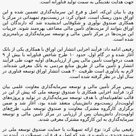
جهت هدایت نقدینگی به سمت تولید فناورانه است.
وی با بیان این‌که، اصل و فرع این سرمایه‌گذاری تضمین شده و این
اوراق بدون ریسک است، عنوان کرد: در زیست‌بوم تمهیداتی در مرکز با
همکاری صندوق نوآوری و شکوفایی اندیشیده شد که دارندگان این
اوراق بتوانند از مزیت‌های تأمین مالی مضاعف بهره‌مند شوند. جزییات
این مزیت‌ها در مرکز تأمین مالی و توسعه سرمایه‌گذاری برنامه‌ریزی
شده است.
رفیعی ادامه داد: فرآیند اجرایی انتشار این اوراق با همکاری یکی از بانک
آغاز شده و در گام اول، حدود ۱۰ طرح شاخص فناورانه با بیش از ۹
همت درخواست تأمین مالی پس از ارزیابی‌های اولیه جهت طی فرآیند
انتشار و تأمین مالی از طریق منابع مردمی به بانک معرفی شده‌اند.
لازم به یادآوری است ظرفیت ۲۰ همت انتشار اوراق توسعه فناوری در
سال اول در نظر گرفته شده است.
رییس مرکز تأمین مالی و توسعه سرمایه‌گذاری معاونت علمی بیان
کرد: فرآیند اجرایی همکاری با صندوق توسعه ملی که پیش از این در
قالب تفاهم‌نامه‌ای با هدف توسعه سرمایه‌گذاری در تولید و پروژه‌های
اولویت‌دار زیست‌بوم دانش‌بنیان منعقد شده‌ بود، آغاز شد و ضمن
برگزاری کارگروه مشترک معاونت و صندوق توسعه ملی، طرح‌های
اولویت‌دار دانش‌بنیان پس از ارزیابی در مرکز تأمین مالی و توسعه
سرمایه‌گذاری به این کارگروه مشترک معرفی شدند.
رفیعی بیان کرد: نوع ارائه تسهیلات با حمایت صندوق توسعه ملی در
شیوه جدیدی برنامه‌ریزی شد که اصل و فرع این تسهیلات در آینده نیز