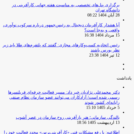
برگزاری پنل‌های تخصصی به مناسبت هفته جهانی کارآفرینی در
دانشگاه تهران
28 آبان 1404 08:22
آیا هشدار کارآفرینان دیجیتال به رئیس‌جمهور درباره سرکوب نوآوری،
واقعی و به‌جا است؟
15 مرداد 1404 16:38
‏رئیس اتحادیه کسب‌وکارهای مجازی: گفتند که پلتفرم‌های طلا باید زیر
نظر بورس باشند
12 تیر 1404 23:38
صفحه
صفحه
قبلی
بعدی
یادداشت
دکتر محمدعلی نژادیان خبر داد: مسیر فعالیت حرفه‌ای فریلنسرها
رسمی شده است/ آزادکاران می‌توانند عضو سازمان نظام صنفی
رایانه‌ای کشور شوند
5 خرداد 1405 15:10
بالندگی سازمانی؛ هنر بازآفرینی روح سازمان در عصر آشوب
13 اردیبهشت 1405 18:56
اطلاعیه: با رفع مشکلات فنی «کارآفرینی‌پرس» مجدد فعالیت خود را