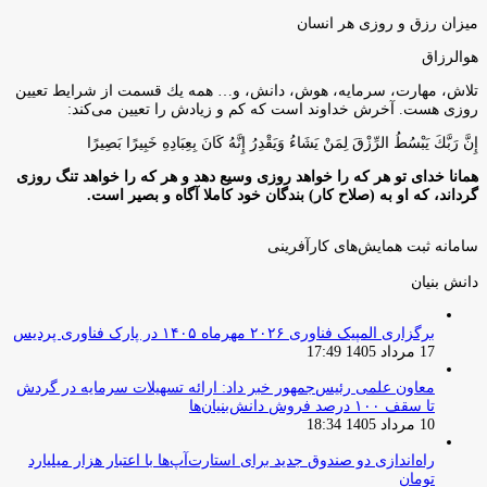
میزان رزق و روزی هر انسان
هوالرزاق
تلاش، مهارت، سرمايه، هوش، دانش، و… همه يك قسمت از شرايط تعيين
روزى هست. آخرش خداوند است كه كم و زيادش را تعيين مى‌كند:
إِنَّ رَبَّكَ يَبْسُطُ الرِّزْقَ لِمَنْ يَشَاءُ وَيَقْدِرُ إِنَّهُ كَانَ بِعِبَادِهِ خَبِيرًا بَصِيرًا
همانا خدای تو هر که را خواهد روزی وسیع دهد و هر که را خواهد تنگ روزی
گرداند، که او به (صلاح کار) بندگان خود کاملا آگاه و بصیر است.
سامانه ثبت همایش‌های کارآفرینی
دانش‌ بنیان‌
برگزاری المپیک فناوری ۲۰۲۶ مهرماه ۱۴۰۵ در پارک فناوری پردیس
17 مرداد 1405 17:49
معاون علمی رئیس‌جمهور خبر داد: ارائه تسهیلات سرمایه در گردش
تا سقف ۱۰۰ درصد فروش دانش‌بنیان‌ها
10 مرداد 1405 18:34
راه‌اندازی دو صندوق جدید برای استارت‌آپ‌ها با اعتبار هزار میلیارد
تومان