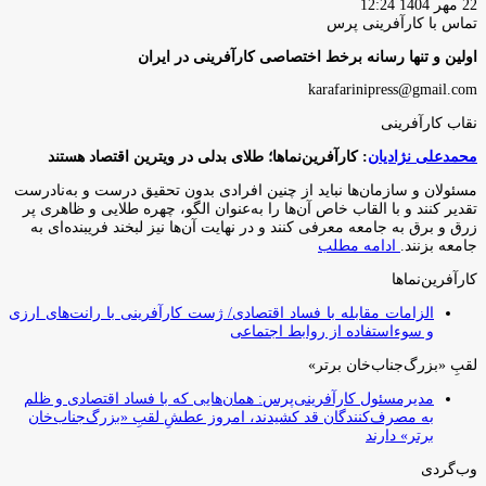
22 مهر 1404 12:24
تماس با کارآفرینی پرس
اولین و تنها رسانه برخط اختصاصی کارآفرینی در ایران
karafarinipress@gmail.com
نقاب کارآفرینی
محمدعلی نژادیان
: کارآفرین‌نماها؛ طلای بدلی در ویترین اقتصاد هستند
مسئولان و سازمان‌ها نباید از چنین افرادی بدون تحقیق درست و به‌نادرست
تقدیر کنند و با القاب خاص آ‌ن‌ها را به‌عنوان الگو، چهره طلایی و ظاهری پر
زرق و برق به جامعه معرفی کنند و در نهایت آن‌ها نیز لبخند فریبنده‌ای به
جامعه بزنند.
ادامه مطلب
کارآفرین‌نماها
الزامات مقابله با فساد اقتصادی/ ژست کارآفرینی با رانت‌های ارزی
و سوءاستفاده از روابط اجتماعی
لقبِ «بزرگ‌جناب‌خان برتر»
مدیرمسئول کارآفرینی‌پرس: همان‌هایی که با فساد اقتصادی و ظلم
به مصرف‌کنندگان قد کشیدند، امروز عطشِ لقبِ «بزرگ‌جناب‌خان
برتر» دارند
وب‌گردی