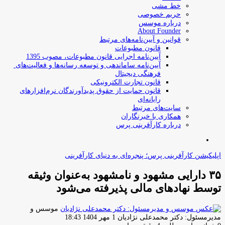
خط مشی
حریم خصوصی
درباره موسس
About Founder
قوانین و آیین‌نامه‌های مرتبط
‌قانون مطبوعات
آیین‌نامه اجرایی قانون مطبوعات، مصوب 1395
آیین‌نامه سامان­دهی و توسعه رسانه­‌ها و فعالیت‌­های
فرهنگی دیجیتال
قانون تجارت الکترونیکی
قانون حمایت از حقوق پدیدآورندگان نرم‌افزارهای
رایانه‌ای
سایت‌های مرتبط
همکاری با خبرنگاران
درباره کارآفرینی پرس
جستجو
برای
اپلیکیشن کارآفرینی پرس؛ پنجره‌ای به دنیای کارآفرینی
۳۵ دارایی‌ مشهود و نامشهود به‌عنوان وثیقه
توسط نهادهای مالی پذیرفته می‌شود
موسس و
ارسال
مدیرمسئول: دکتر محمدعلی نژادیان
1 مهر 1404 18:43