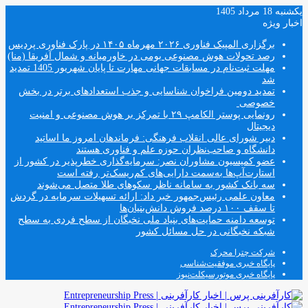
یکشنبه 18 مرداد 1405
اخبار ویژه
برگزاری المپیک فناوری ۲۰۲۶ مهرماه ۱۴۰۵ در پارک فناوری پردیس
رصد تحولات هوش مصنوعی بومی در خاورمیانه و شمال آفریقا (منا)
مهلت ثبت‌نام در مسابقات جهانی مهارت تا پایان شهریور 1405 تمدید
شد
تمدید دومین فراخوان شناسایی و جذب استعدادهای برتر در بخش
خصوصی
رونمایی پوستر الکامپ ۲۹ با تمرکز بر هوش مصنوعی و امنیت
دیجیتال
دبیر شورای عالی انقلاب فرهنگی: فرماندهان امروز ما اساتید
دانشگاه و صاحب‌نظران حوزه علم و فناوری هستند
عضو کمیسیون مشاوران نصر: سرمایه‌گذاری خطرپذیر در کشور از
استارت‌آپ‌ها به‌سمت دارایی‌های کم‌ریسک‌تر رفته است
سه بانک کشور به سامانه ناظر سکوهای طلا متصل می‌شوند
معاون علمی رئیس‌جمهور خبر داد: ارائه تسهیلات سرمایه در گردش
تا سقف ۱۰۰ درصد فروش دانش‌بنیان‌ها
توسعه دامنه حمایت‌های بنیاد ملی نخبگان از سطح فردی به سطح
شبکه نخبگانی در حل مسائل کشور
شرکت چترا محرک
پایگاه خبری موفقیت‌شناسی
پایگاه خبری موتورسیکلت‌نیوز