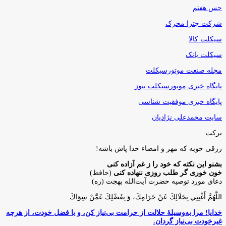
حس هفتم
شرکت چترا محرک
سیکلت کالا
سیکلت بانک
مجله صنعت موتورسیکلت
پایگاه خبری موتورسیکلت نیوز
پایگاه خبری موفقیت شناسی
سایت محمدعلی نژادیان
برکت
رزقی خوبه كه مهر و امضاء خدا پاش باشه!
بشنو این نکته که خود را ز غم آزاده کنی
خون خوری گر طلب روزی ننهاده کنی
(حافظ)
دعای مورد توصیه حضرت آیت‌الله بهجت (ره)
اللَّهُمَّ أَغْنِنِي بِحَلَالِكَ عَنْ حَرَامِكَ، وَ بِفَضْلِكَ عَمَّنْ سِوَاكَ‏.
خدایا! مرا به‌وسیلۀ حلالت از حرامت بی‌نیاز کن، و با فضل خودت، از هرچه
غیرخودت بی‌نیاز گردان.