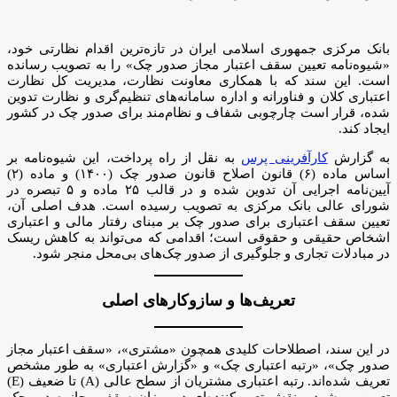
بانک مرکزی جمهوری اسلامی ایران در تازه‌ترین اقدام نظارتی خود،
«شیوه‌نامه تعیین سقف اعتبار مجاز صدور چک» را به تصویب رسانده
است. این سند که با همکاری معاونت نظارت، مدیریت کل نظارت
اعتباری کلان و فناورانه و اداره سامانه‌های تنظیم‌گری و نظارت تدوین
شده، قرار است چارچوبی شفاف و نظام‌مند برای صدور چک در کشور
ایجاد کند.
به گزارش
کارآفرینی پرس
به نقل از راه پرداخت، این شیوه‌نامه بر
اساس ماده (۶) قانون اصلاح قانون صدور چک (۱۴۰۰) و ماده (۲)
آیین‌نامه اجرایی آن تدوین شده و در قالب ۲۵ ماده و ۵ تبصره در
شورای عالی بانک مرکزی به تصویب رسیده است. هدف اصلی آن،
تعیین سقف اعتباری برای صدور چک بر مبنای رفتار مالی و اعتباری
اشخاص حقیقی و حقوقی است؛ اقدامی که می‌تواند به کاهش ریسک
در مبادلات تجاری و جلوگیری از صدور چک‌های بی‌محل منجر شود.
تعریف‌ها و سازوکارهای اصلی
در این سند، اصطلاحات کلیدی همچون «مشتری»، «سقف اعتبار مجاز
صدور چک»، «رتبه اعتباری چک» و «گزارش اعتباری» به طور مشخص
تعریف شده‌اند. رتبه اعتباری مشتریان از سطح عالی (A) تا ضعیف (E)
تعیین می‌شود و نقش تعیین‌کننده‌ای در میزان سقف مجاز صدور چک