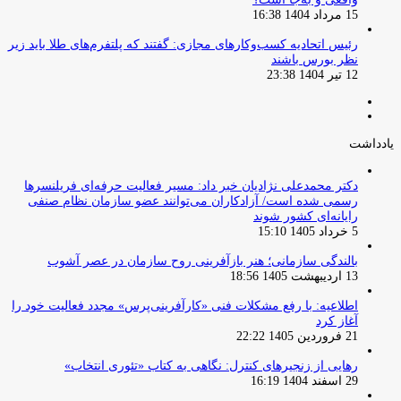
15 مرداد 1404 16:38
‏رئیس اتحادیه کسب‌وکارهای مجازی: گفتند که پلتفرم‌های طلا باید زیر
نظر بورس باشند
12 تیر 1404 23:38
صفحه
صفحه
قبلی
بعدی
یادداشت
دکتر محمدعلی نژادیان خبر داد: مسیر فعالیت حرفه‌ای فریلنسرها
رسمی شده است/ آزادکاران می‌توانند عضو سازمان نظام صنفی
رایانه‌ای کشور شوند
5 خرداد 1405 15:10
بالندگی سازمانی؛ هنر بازآفرینی روح سازمان در عصر آشوب
13 اردیبهشت 1405 18:56
اطلاعیه: با رفع مشکلات فنی «کارآفرینی‌پرس» مجدد فعالیت خود را
آغاز کرد
21 فروردین 1405 22:22
رهایی از زنجیرهای کنترل: نگاهی به کتاب «تئوری انتخاب»
29 اسفند 1404 16:19