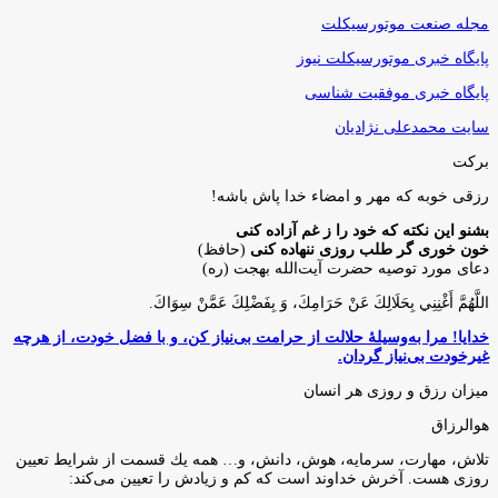
مجله صنعت موتورسیکلت
پایگاه خبری موتورسیکلت نیوز
پایگاه خبری موفقیت شناسی
سایت محمدعلی نژادیان
برکت
رزقی خوبه كه مهر و امضاء خدا پاش باشه!
بشنو این نکته که خود را ز غم آزاده کنی
خون خوری گر طلب روزی ننهاده کنی
(حافظ)
دعای مورد توصیه حضرت آیت‌الله بهجت (ره)
اللَّهُمَّ أَغْنِنِي بِحَلَالِكَ عَنْ حَرَامِكَ، وَ بِفَضْلِكَ عَمَّنْ سِوَاكَ‏.
خدایا! مرا به‌وسیلۀ حلالت از حرامت بی‌نیاز کن، و با فضل خودت، از هرچه
غیرخودت بی‌نیاز گردان.
میزان رزق و روزی هر انسان
هوالرزاق
تلاش، مهارت، سرمايه، هوش، دانش، و… همه يك قسمت از شرايط تعيين
روزى هست. آخرش خداوند است كه كم و زيادش را تعيين مى‌كند: