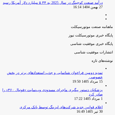
درآمد صنعت کوچینگ در سال 2025 به ۵.۳۴ میلیارد دلار آمریکا رسید
27 بهمن 1404 16:14
صفحه
صفحه
قبلی
بعدی
ماهنامه صنعت موتورسیکلت
پایگاه خبری موتورسیکلت نیوز
پایگاه خبری موفقیت شناسی
انتشارات موفقیت شناسی
نوشته‌های تازه
تمدید دومین فراخوان شناسایی و جذب استعدادهای برتر در بخش
خصوصی
15 مرداد 1405 19:50
پزشکیان دستور پیگیری ماجرای مسدودی وب‌سایت «فوتبال ۳۶۰» را
صادر کرد
1 مرداد 1405 17:22
اعلام قوانین جدید شرکت‌های لیزینگ توسط بانک مرکزی
30 تیر 1405 16:49