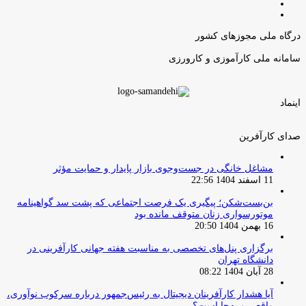
صفحه
صفحه
قبلی
بعدی
درگاه ملی مجوزهای کشور
سامانه ملی کارآموزی و کارورزی
اینماد
صدای کارآفرین
مشاغل خانگی در جست‌وجوی بازار پایدار و حمایت مؤثر
11 اسفند 1404 22:56
بن‌بست‌شکن؛ پیگیری یک فرصت اجتماعی که پشت سد گواهینامه
موتورسواری زنان متوقف مانده بود
16 بهمن 1404 20:50
برگزاری پنل‌های تخصصی به مناسبت هفته جهانی کارآفرینی در
دانشگاه تهران
28 آبان 1404 08:22
آیا هشدار کارآفرینان دیجیتال به رئیس‌جمهور درباره سرکوب نوآوری،
واقعی و به‌جا است؟