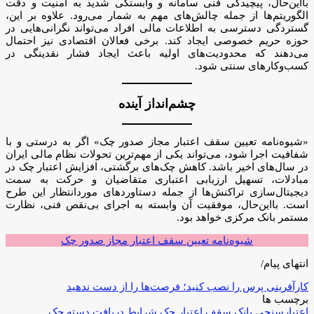
بااین‌حال، پیچیدگی فنی سامانه و وابستگی شدید به امنیت و دقت
الگوریتم‌ها از جمله چالش‌های مهم به شمار می‌رود. علاوه بر این،
گستردگی دسترسی به اطلاعات مالی افراد می‌تواند نگرانی‌هایی در
حوزه حریم خصوصی ایجاد کند. برخی فعالان اقتصادی نیز احتمال
می‌دهند که محدودیت‌های اولیه باعث ایجاد فشار نقدینگی در
کسب‌وکارهای سنتی شود.
چشم‌انداز آینده
«شیوه‌نامه تعیین سقف اعتبار مجاز صدور چک» اگر به درستی و با
شفافیت اجرا شود، می‌تواند یکی از مهم‌ترین تحولات نظام مالی ایران
در سال‌های اخیر باشد. کاهش چک‌های برگشتی، افزایش اعتبار چک در
مبادلات، تسهیل ارزیابی اعتباری متقاضیان و حرکت به سمت
دیجیتال‌سازی تراکنش‌ها از جمله دستاوردهای موردانتظار این طرح
است. بااین‌حال، موفقیت آن وابسته به اجرای بی‌نقص فنی، نظارت
مستمر بانک مرکزی خواهد بود.
شیوه‌نامه تعیین سقف اعتبار مجاز صدور چک
انتهای پیام/
کارآفرینی پرس را نصب کنید؛ فرصت‌ها را از دست ندهید
برچسب ها
اعتبارسنجی
بانک
سقف اعتبار چک
شرایط دریافت دسته چک