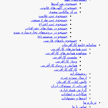
جستجوی شرکت‌ها
جستجو در آگهی‌های قانونی
مرکز مالکیت معنوی
جستجوی ثبت علامت
جستجوی ثبت طرح صنعتی
جستجوی ثبت اختراع
جستجو در نشان‌های جغرافیایی
جستجو در پرونده‌های تجاری‌سازی شده
جستجو در سیستم pct
جستجوی نام‌های فارسی
سامانه جامع کارآفرینان
ثبت همایش‌های کارآفرینی
مشاهده همایش‌های کارآفرینی
نشست کارآفرینی
وبینار کارآفرینی
همایش و رویداد کارآفرینی
کارگاه کارآفرینی
روشنفکرانه
ارسال سوژه‌ خبری
تالیف کتاب کارآفرینان
قدردانی از مسئولان ایران
گزارش فساد اداری
شکایات و انتقادات
ایده‌ها و پیشنهادات
درباره ما
تماس با ما