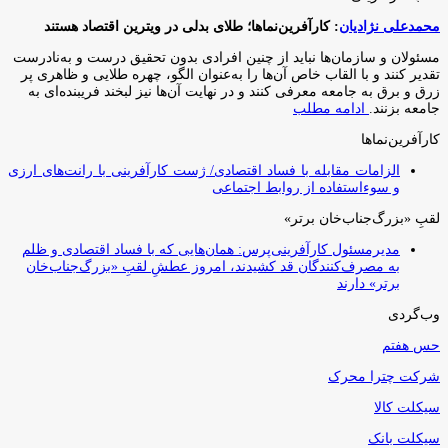
محمدعلی نژادیان
: کارآفرین‌نماها؛ طلای بدلی در ویترین اقتصاد هستند
مسئولان و سازمان‌ها نباید از چنین افرادی بدون تحقیق درست و به‌نادرست
تقدیر کنند و با القاب خاص آ‌ن‌ها را به‌عنوان الگو، چهره طلایی و ظاهری پر
زرق و برق به جامعه معرفی کنند و در نهایت آن‌ها نیز لبخند فریبنده‌ای به
جامعه بزنند.
ادامه مطلب
کارآفرین‌نماها
الزامات مقابله با فساد اقتصادی/ ژست کارآفرینی با رانت‌های ارزی
و سوءاستفاده از روابط اجتماعی
لقبِ «بزرگ‌جناب‌خان برتر»
مدیرمسئول کارآفرینی‌پرس: همان‌هایی که با فساد اقتصادی و ظلم
به مصرف‌کنندگان قد کشیدند، امروز عطشِ لقبِ «بزرگ‌جناب‌خان
برتر» دارند
وب‌گردی
حس هفتم
شرکت چترا محرک
سیکلت کالا
سیکلت بانک