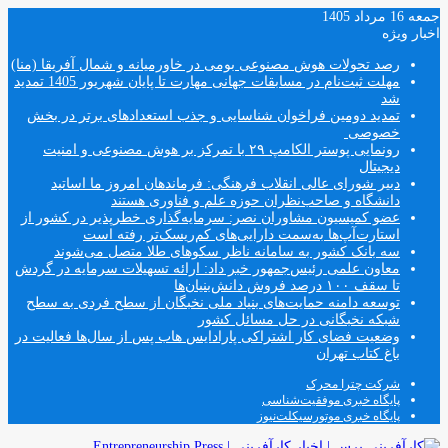
جمعه 16 مرداد 1405
اخبار ویژه
رصد تحولات هوش مصنوعی بومی در خاورمیانه و شمال آفریقا (منا)
مهلت ثبت‌نام در مسابقات جهانی مهارت تا پایان شهریور 1405 تمدید
شد
تمدید دومین فراخوان شناسایی و جذب استعدادهای برتر در بخش
خصوصی
رونمایی پوستر الکامپ ۲۹ با تمرکز بر هوش مصنوعی و امنیت
دیجیتال
دبیر شورای عالی انقلاب فرهنگی: فرماندهان امروز ما اساتید
دانشگاه و صاحب‌نظران حوزه علم و فناوری هستند
عضو کمیسیون مشاوران نصر: سرمایه‌گذاری خطرپذیر در کشور از
استارت‌آپ‌ها به‌سمت دارایی‌های کم‌ریسک‌تر رفته است
سه بانک کشور به سامانه ناظر سکوهای طلا متصل می‌شوند
معاون علمی رئیس‌جمهور خبر داد: ارائه تسهیلات سرمایه در گردش
تا سقف ۱۰۰ درصد فروش دانش‌بنیان‌ها
توسعه دامنه حمایت‌های بنیاد ملی نخبگان از سطح فردی به سطح
شبکه نخبگانی در حل مسائل کشور
وضعیت فضای کار اشتراکی پارادایس هاب پس از سال‌ها فعالیت در
باغ کتاب تهران
شرکت چترا محرک
پایگاه خبری موفقیت‌شناسی
پایگاه خبری موتورسیکلت‌نیوز