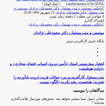
لینک کوتاه
موسس و
ارسال
مدیرمسئول: دکتر محمدعلی نژادیان
22 شهریور 1404 22:00
ایمیل
0
خواندن این مطلب 2 دقیقه زمان میبرد
اشتراک گذاری
چاپ
فیس
توئیتر
واتس
تلگرام
لینکدین
اشتراک
(X)
آپ
بوک
گذاری
موسس و مدیرمسئول: دکتر محمدعلی نژادیان
از
طریق
ایمیل
پایگاه خبری کارآفرینی پرس
وبسایت
لینکدین
اینستاگرام
انتشار
انتشار پیش‌نویس اسناد «تأمین نیروی انسانی فضای مجازی» و
پیش‌نویس
«دولت هوشمند»
اسناد
«تأمین
مدیرمسئول
مدیرمسئول کارآفرینی‌پرس: جوانان فریب ثروت بادآورده را
نیروی
کارآفرینی‌پرس:
نخورند؛ شخصیت رشد نکرده «الگو» نیست
انسانی
جوانان
فضای
فریب
دیدگاهتان را بنویسید
مجازی»
ثروت
و
بادآورده
نشانی ایمیل شما منتشر نخواهد شد.
بخش‌های موردنیاز علامت‌گذاری
«دولت
را
شده‌اند
*
هوشمند»
نخورند؛