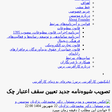
اهداف
خط مشی
حریم خصوصی
درباره موسس
About Founder
قوانین و آیین‌نامه‌های مرتبط
‌قانون مطبوعات
آیین‌نامه اجرایی قانون مطبوعات، مصوب 1395
آیین‌نامه سامان­دهی و توسعه رسانه­‌ها و فعالیت‌­های
فرهنگی دیجیتال
قانون تجارت الکترونیکی
قانون حمایت از حقوق پدیدآورندگان نرم‌افزارهای
رایانه‌ای
سایت‌های مرتبط
همکاری با خبرنگاران
درباره کارآفرینی پرس
جستجو
برای
اپلیکیشن کارآفرینی پرس؛ پنجره‌ای به دنیای کارآفرینی
تصویب شیوه‌نامه جدید تعیین سقف اعتبار چک
موسس و
ارسال
مدیرمسئول: دکتر محمدعلی نژادیان
22 شهریور 1404 22:00
ایمیل
0
خواندن این مطلب 2 دقیقه زمان میبرد