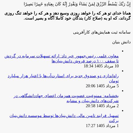
إِنَّ رَبَّكَ يَبْسُطُ الرِّزْقَ لِمَنْ يَشَاءُ وَيَقْدِرُ إِنَّهُ كَانَ بِعِبَادِهِ خَبِيرًا بَصِيرًا
همانا خدای تو هر که را خواهد روزی وسیع دهد و هر که را خواهد تنگ روزی
گرداند، که او به (صلاح کار) بندگان خود کاملا آگاه و بصیر است.
سامانه ثبت همایش‌های کارآفرینی
دانش‌ بنیان‌
معاون علمی رئیس‌جمهور خبر داد: ارائه تسهیلات سرمایه در گردش
تا سقف ۱۰۰ درصد فروش دانش‌بنیان‌ها
10 مرداد 1405 18:34
راه‌اندازی دو صندوق جدید برای استارت‌آپ‌ها با اعتبار هزار میلیارد
تومان
5 مرداد 1405 20:06
بخشنامه: ممنوعیت عضویت همزمان اعضای جهاددانشگاهی در
شرکت‌های دانش‌بنیان و مشابه
2 مرداد 1405 20:58
تسهیل فرایند تامین مالی دانش‌بنیان‌ها توسط موسسه دانش‌بنیان
برکت
1 مرداد 1405 17:27