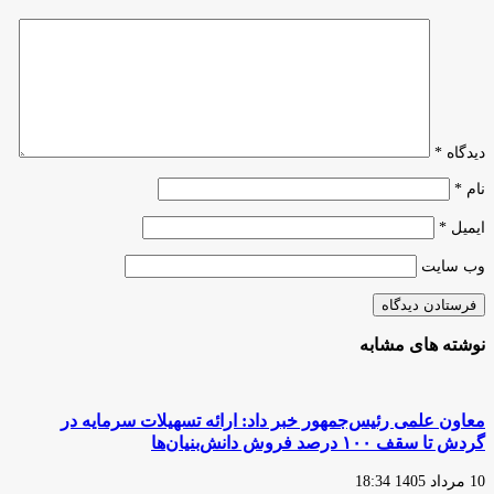
با
نوظهور
«اقتصاد
و
دیجیتال»
کسب‌وکارهای
منتشر
دیجیتال»
شد
دیدگاه
*
نام
*
ایمیل
*
وب‌ سایت
نوشته های مشابه
معاون علمی رئیس‌جمهور خبر داد: ارائه تسهیلات سرمایه در
گردش تا سقف ۱۰۰ درصد فروش دانش‌بنیان‌ها
10 مرداد 1405 18:34