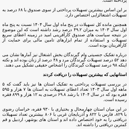
پرداخته است.
بر این اساس بیشترین تسهیلات پرداختی از سوی صندوق با ۶۸ درصد به
تسهیلات اشتغالزایی اختصاص دارد.
همچنین مانده کل تسهیلات در پنج ماه اول سال ۱۴۰۴ نسبت به پنج ماه
اول سال ۱۴۰۳ به میزان ۴۹.۲ درصد رشد داشته است که این موضوع
در نتیجه سیاست های صندوق کارآفرینی امید در زمینه اعطای سریع
تسهیلات و استفاده از تمام ابزارهای تامین مالی برای حمایت از
کارآفرینان بوده است.
درباره تفکیک جنسیتی وام گیرندگان بخش اشتغال نیز آمارها نشان می
دهد ۵۲ درصد تسهیلات گیرندگان مرد و ۴۸ درصد از زنان بوده اند و نکته
اینکه ۹۸ درصد تسهیلات گیرندگان را اشخاص حقیقی تشکیل می دهند.
استانهایی که بیشترین تسهیلات را دریافت کردند
در بررسی تسهیلات پرداختی به تفکیک استان ها نیز باید گفت که ۵
ماهه اول سال ۱۴۰۳ تعداد اعطای تسهیلات به استان ها ۷ هزار و ۵۹۵
فقره بود که در سال ۱۴۰۴ با رشد ۶۹.۸ درصدی به ۱۲ هزار و ۸۹۹ فقره
رسیده است.
در این میان استان چهارمحال و بختیاری با ۹۳۰ فقره، خراسان رضوی
با ۸۲۹، فارس با ۸۲۲ و آذربایجان غربی با ۸۰۶ بیشترین تعداد تسهیلات
دریافتی را به خود اختصاص داده اند و استان های بوشهر، اردبیل و قم
کمترین دریافتی را داشته اند.