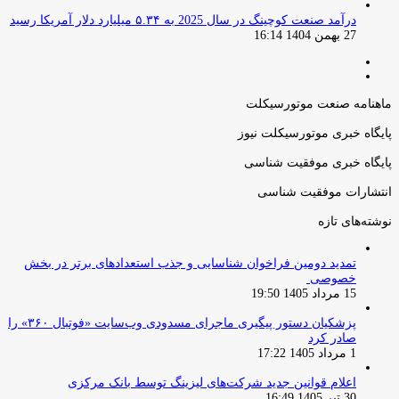
درآمد صنعت کوچینگ در سال 2025 به ۵.۳۴ میلیارد دلار آمریکا رسید
27 بهمن 1404 16:14
صفحه
صفحه
قبلی
بعدی
ماهنامه صنعت موتورسیکلت
پایگاه خبری موتورسیکلت نیوز
پایگاه خبری موفقیت شناسی
انتشارات موفقیت شناسی
نوشته‌های تازه
تمدید دومین فراخوان شناسایی و جذب استعدادهای برتر در بخش
خصوصی
15 مرداد 1405 19:50
پزشکیان دستور پیگیری ماجرای مسدودی وب‌سایت «فوتبال ۳۶۰» را
صادر کرد
1 مرداد 1405 17:22
اعلام قوانین جدید شرکت‌های لیزینگ توسط بانک مرکزی
30 تیر 1405 16:49