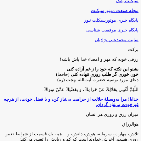
سیکلت بانک
مجله صنعت موتورسیکلت
پایگاه خبری موتورسیکلت نیوز
پایگاه خبری موفقیت شناسی
سایت محمدعلی نژادیان
برکت
رزقی خوبه كه مهر و امضاء خدا پاش باشه!
بشنو این نکته که خود را ز غم آزاده کنی
خون خوری گر طلب روزی ننهاده کنی
(حافظ)
دعای مورد توصیه حضرت آیت‌الله بهجت (ره)
اللَّهُمَّ أَغْنِنِي بِحَلَالِكَ عَنْ حَرَامِكَ، وَ بِفَضْلِكَ عَمَّنْ سِوَاكَ‏.
خدایا! مرا به‌وسیلۀ حلالت از حرامت بی‌نیاز کن، و با فضل خودت، از هرچه
غیرخودت بی‌نیاز گردان.
میزان رزق و روزی هر انسان
هوالرزاق
تلاش، مهارت، سرمايه، هوش، دانش، و… همه يك قسمت از شرايط تعيين
روزى هست. آخرش خداوند است كه كم و زيادش را تعيين مى‌كند: