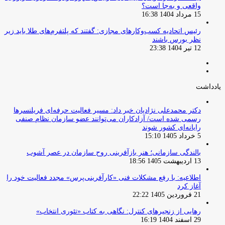
واقعی و به‌جا است؟
15 مرداد 1404 16:38
‏رئیس اتحادیه کسب‌وکارهای مجازی: گفتند که پلتفرم‌های طلا باید زیر
نظر بورس باشند
12 تیر 1404 23:38
صفحه
صفحه
قبلی
بعدی
یادداشت
دکتر محمدعلی نژادیان خبر داد: مسیر فعالیت حرفه‌ای فریلنسرها
رسمی شده است/ آزادکاران می‌توانند عضو سازمان نظام صنفی
رایانه‌ای کشور شوند
5 خرداد 1405 15:10
بالندگی سازمانی؛ هنر بازآفرینی روح سازمان در عصر آشوب
13 اردیبهشت 1405 18:56
اطلاعیه: با رفع مشکلات فنی «کارآفرینی‌پرس» مجدد فعالیت خود را
آغاز کرد
21 فروردین 1405 22:22
رهایی از زنجیرهای کنترل: نگاهی به کتاب «تئوری انتخاب»
29 اسفند 1404 16:19