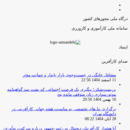
صفحه
صفحه
قبلی
بعدی
درگاه ملی مجوزهای کشور
سامانه ملی کارآموزی و کارورزی
اینماد
صدای کارآفرین
مشاغل خانگی در جست‌وجوی بازار پایدار و حمایت مؤثر
11 اسفند 1404 22:56
بن‌بست‌شکن؛ پیگیری یک فرصت اجتماعی که پشت سد گواهینامه
موتورسواری زنان متوقف مانده بود
16 بهمن 1404 20:50
برگزاری پنل‌های تخصصی به مناسبت هفته جهانی کارآفرینی در
دانشگاه تهران
28 آبان 1404 08:22
آیا هشدار کارآفرینان دیجیتال به رئیس‌جمهور درباره سرکوب نوآوری،