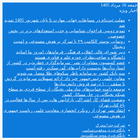
جمعه 16 مرداد 1405
اخبار ویژه
مهلت ثبت‌نام در مسابقات جهانی مهارت تا پایان شهریور 1405 تمدید
شد
تمدید دومین فراخوان شناسایی و جذب استعدادهای برتر در بخش
خصوصی
رونمایی پوستر الکامپ ۲۹ با تمرکز بر هوش مصنوعی و امنیت
دیجیتال
دبیر شورای عالی انقلاب فرهنگی: فرماندهان امروز ما اساتید
دانشگاه و صاحب‌نظران حوزه علم و فناوری هستند
عضو کمیسیون مشاوران نصر: سرمایه‌گذاری خطرپذیر در کشور از
استارت‌آپ‌ها به‌سمت دارایی‌های کم‌ریسک‌تر رفته است
سه بانک کشور به سامانه ناظر سکوهای طلا متصل می‌شوند
معاون علمی رئیس‌جمهور خبر داد: ارائه تسهیلات سرمایه در گردش
تا سقف ۱۰۰ درصد فروش دانش‌بنیان‌ها
توسعه دامنه حمایت‌های بنیاد ملی نخبگان از سطح فردی به سطح
شبکه نخبگانی در حل مسائل کشور
وضعیت فضای کار اشتراکی پارادایس هاب پس از سال‌ها فعالیت در
باغ کتاب تهران
انتقاد نصر تهران از رویکرد انحصاری معاونت علمی ریاست جمهوری
در هوش مصنوعی
شرکت چترا محرک
پایگاه خبری موفقیت‌شناسی
پایگاه خبری موتورسیکلت‌نیوز