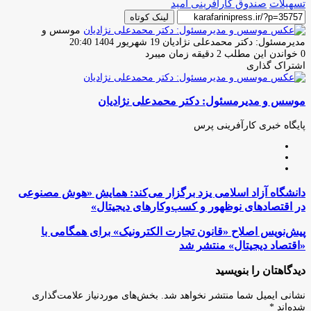
تسهیلات
صندوق کارآفرینی امید
لینک کوتاه
موسس و
ارسال
مدیرمسئول: دکتر محمدعلی نژادیان
19 شهریور 1404 20:40
ایمیل
0
خواندن این مطلب 2 دقیقه زمان میبرد
اشتراک گذاری
چاپ
فیس
توئیتر
واتس
تلگرام
لینکدین
اشتراک
(X)
آپ
بوک
گذاری
موسس و مدیرمسئول: دکتر محمدعلی نژادیان
از
طریق
ایمیل
پایگاه خبری کارآفرینی پرس
وبسایت
لینکدین
اینستاگرام
دانشگاه
دانشگاه آزاد اسلامی یزد برگزار می‌کند: همایش «هوش مصنوعی
آزاد
در اقتصادهای نوظهور و کسب‌وکارهای دیجیتال»
اسلامی
یزد
پیش‌نویس
پیش‌نویس اصلاح «قانون تجارت الکترونیک» برای همگامی با
برگزار
اصلاح
«اقتصاد دیجیتال» منتشر شد
می‌کند:
«قانون
همایش
تجارت
دیدگاهتان را بنویسید
«هوش
الکترونیک»
مصنوعی
برای
نشانی ایمیل شما منتشر نخواهد شد.
بخش‌های موردنیاز علامت‌گذاری
در
همگامی
شده‌اند
*
اقتصادهای