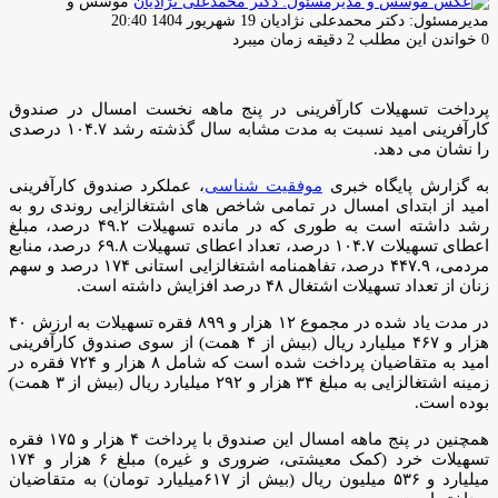
موسس و
ارسال
مدیرمسئول: دکتر محمدعلی نژادیان
19 شهریور 1404 20:40
ایمیل
0
خواندن این مطلب 2 دقیقه زمان میبرد
پرداخت تسهیلات کارآفرینی در پنج ماهه نخست امسال در صندوق
کارآفرینی امید نسبت به مدت مشابه سال گذشته رشد ۱۰۴.۷ درصدی
را نشان می دهد.
به گزارش پایگاه خبری
موفقیت شناسی
، عملکرد صندوق کارآفرینی
امید از ابتدای امسال در تمامی شاخص های اشتغالزایی روندی رو به
رشد داشته است به طوری که در مانده تسهیلات ۴۹.۲ درصد، مبلغ
اعطای تسهیلات ۱۰۴.۷ درصد، تعداد اعطای تسهیلات ۶۹.۸ درصد، منابع
مردمی، ۴۴۷.۹ درصد، تفاهمنامه اشتغالزایی استانی ۱۷۴ درصد و سهم
زنان از تعداد تسهیلات اشتغال ۴۸ درصد افزایش داشته است.
در مدت یاد شده در مجموع ۱۲ هزار و ۸۹۹ فقره تسهیلات به ارزش ۴۰
هزار و ۴۶۷ میلیارد ریال (بیش از ۴ همت) از سوی صندوق کارآفرینی
امید به متقاضیان پرداخت شده است که شامل ۸ هزار و ۷۲۴ فقره در
زمینه اشتغالزایی به مبلغ ۳۴ هزار و ۲۹۲ میلیارد ریال (بیش از ۳ همت)
بوده است.
همچنین در پنج ماهه امسال این صندوق با پرداخت ۴ هزار و ۱۷۵ فقره
تسهیلات خرد (کمک معیشتی، ضروری و غیره) مبلغ ۶ هزار و ۱۷۴
میلیارد و ۵۳۶ میلیون ریال (بیش از ۶۱۷میلیارد تومان) به متقاضیان