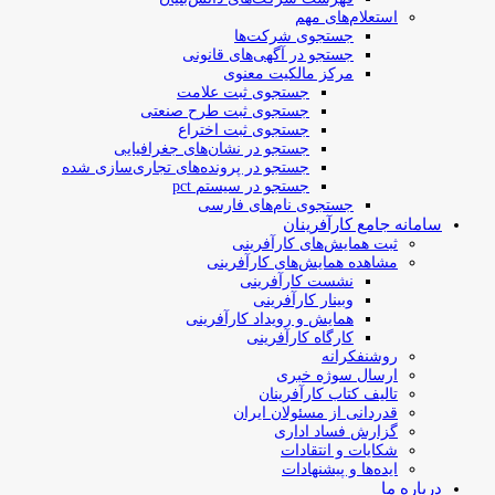
استعلام‌های مهم
جستجوی شرکت‌ها
جستجو در آگهی‌های قانونی
مرکز مالکیت معنوی
جستجوی ثبت علامت
جستجوی ثبت طرح صنعتی
جستجوی ثبت اختراع
جستجو در نشان‌های جغرافیایی
جستجو در پرونده‌های تجاری‌سازی شده
جستجو در سیستم pct
جستجوی نام‌های فارسی
سامانه جامع کارآفرینان
ثبت همایش‌های کارآفرینی
مشاهده همایش‌های کارآفرینی
نشست کارآفرینی
وبینار کارآفرینی
همایش و رویداد کارآفرینی
کارگاه کارآفرینی
روشنفکرانه
ارسال سوژه‌ خبری
تالیف کتاب کارآفرینان
قدردانی از مسئولان ایران
گزارش فساد اداری
شکایات و انتقادات
ایده‌ها و پیشنهادات
درباره ما