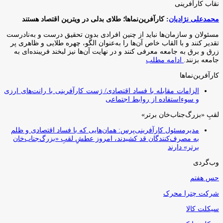
نقاب کارآفرینی
محمدعلی نژادیان
: کارآفرین‌نماها؛ طلای بدلی در ویترین اقتصاد هستند
مسئولان و سازمان‌ها نباید از چنین افرادی بدون تحقیق درست و به‌نادرست
تقدیر کنند و با القاب خاص آ‌ن‌ها را به‌عنوان الگو، چهره طلایی و ظاهری پر
زرق و برق به جامعه معرفی کنند و در نهایت آن‌ها نیز لبخند فریبنده‌ای به
جامعه بزنند.
ادامه مطلب
کارآفرین‌نماها
الزامات مقابله با فساد اقتصادی/ ژست کارآفرینی با رانت‌های ارزی
و سوءاستفاده از روابط اجتماعی
لقبِ «بزرگ‌جناب‌خان برتر»
مدیرمسئول کارآفرینی‌پرس: همان‌هایی که با فساد اقتصادی و ظلم
به مصرف‌کنندگان قد کشیدند، امروز عطشِ لقبِ «بزرگ‌جناب‌خان
برتر» دارند
وب‌گردی
حس هفتم
شرکت چترا محرک
سیکلت کالا