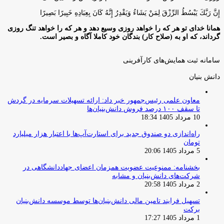
إِنَّ رَبَّكَ يَبْسُطُ الرِّزْقَ لِمَنْ يَشَاءُ وَيَقْدِرُ إِنَّهُ كَانَ بِعِبَادِهِ خَبِيرًا بَصِيرًا
همانا خدای تو هر که را خواهد روزی وسیع دهد و هر که را خواهد تنگ روزی
گرداند، که او به (صلاح کار) بندگان خود کاملا آگاه و بصیر است.
سامانه ثبت همایش‌های کارآفرینی
دانش‌ بنیان‌
معاون علمی رئیس‌جمهور خبر داد: ارائه تسهیلات سرمایه در گردش
تا سقف ۱۰۰ درصد فروش دانش‌بنیان‌ها
10 مرداد 1405 18:34
راه‌اندازی دو صندوق جدید برای استارت‌آپ‌ها با اعتبار هزار میلیارد
تومان
5 مرداد 1405 20:06
بخشنامه: ممنوعیت عضویت همزمان اعضای جهاددانشگاهی در
شرکت‌های دانش‌بنیان و مشابه
2 مرداد 1405 20:58
تسهیل فرایند تامین مالی دانش‌بنیان‌ها توسط موسسه دانش‌بنیان
برکت
1 مرداد 1405 17:27