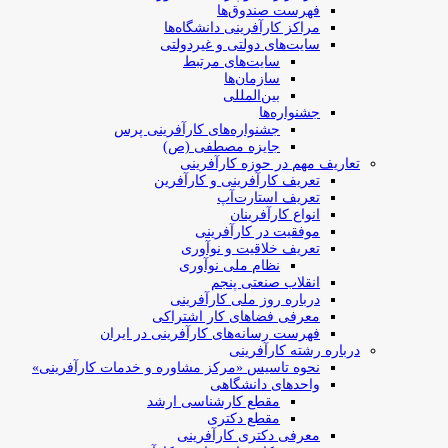
فهرست صندوق‌ها
مراکز کارآفرینی دانشگاه‌ها
سایت‌های دولتی و غیردولتی
سایت‌های مرتبط
سازمان‌ها
بین‌المللی
جشنواره‌ها
جشنواره‌های کارآفرینی‌ پرس
جایزه مصطفی (ص)
تعاریف مهم در حوزه کارآفرینی
تعریف کارآفرینی و کارآفرین
تعریف استارت‌آپ
انواع کارآفرینان
موفقیت در کارآفرینی
تعریف خلاقیت و نوآوری
نظام ملی نوآوری
انقلاب صنعتی پنجم
درباره روز ملی کارآفرینی
معرفی فضاهای کار اشتراکی
فهرست رسانه‌های کارآفرینی در ایران
درباره رشته کارآفرینی
نحوه تاسیس «مرکز مشاوره و خدمات کارآفرینی»
واحدهای دانشگاهی
مقطع کارشناسی ارشد
مقطع دکتری
معرفی دکتری کارآفرینی