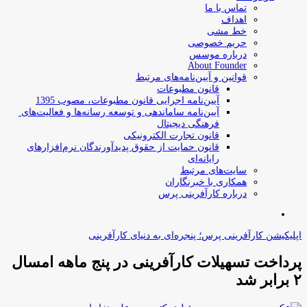
تماس با ما
اهداف
خط مشی
حریم خصوصی
درباره موسس
About Founder
قوانین و آیین‌نامه‌های مرتبط
‌قانون مطبوعات
آیین‌نامه اجرایی قانون مطبوعات، مصوب 1395
آیین‌نامه سامان­دهی و توسعه رسانه­‌ها و فعالیت‌­های
فرهنگی دیجیتال
قانون تجارت الکترونیکی
قانون حمایت از حقوق پدیدآورندگان نرم‌افزارهای
رایانه‌ای
سایت‌های مرتبط
همکاری با خبرنگاران
درباره کارآفرینی پرس
جستجو
برای
اپلیکیشن کارآفرینی پرس؛ پنجره‌ای به دنیای کارآفرینی
پرداخت تسهیلات کارآفرینی در پنج ماهه امسال
۲ برابر شد