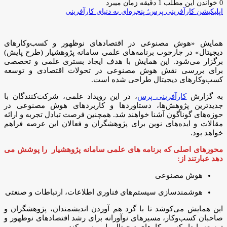
ایمیل
0
خواندن این مطلب 1 دقیقه زمان میبرد
اپلیکیشن کارآفرینی پرس؛ پنجره‌ای به دنیای کارآفرینی
همایش «هوش مصنوعی در اقتصادهای نوظهور و کسب‌وکارهای
دیجیتال» در چارچوب برنامه‌های علمی سامانه پژوهشیار (طرح پایش)
برگزار می‌شود. این همایش با هدف ایجاد بستری علمی و تخصصی
برای بررسی نقش هوش مصنوعی در تحولات اقتصادی و توسعه
کسب‌وکارهای دیجیتال طراحی شده است.
به گزارش
کارآفرینی پرس
، در این رویداد علمی، شرکت‌کنندگان با
جدیدترین پژوهش‌ها، دستاوردها و کاربردهای هوش مصنوعی در
حوزه‌های گوناگون آشنا خواهند شد. همچنین فرصت تبادل تجربه و ارائه
مقالات و ایده‌های نوین برای پژوهشگران و فعالان این عرصه فراهم
خواهد بود.
محورهای اصلی که برنامه های علمی سامانه پژوهشیار را پوشش می
دهد عبارتند از:
هوش مصنوعی
هوشمندسازی سیستم‌های فناوری اطلاعات، ارتباطات و صنعتی
این همایش می‌کوشد تا با گرد هم آوردن اندیشمندان، پژوهشگران و
صاحبان کسب‌وکار، مسیرهای نوآورانه برای رشد اقتصادهای نوظهور و