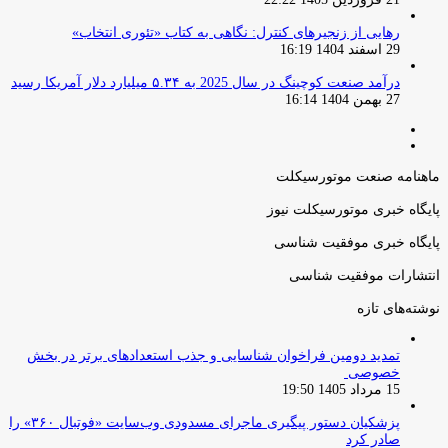
رهایی از زنجیرهای کنترل: نگاهی به کتاب «تئوری انتخاب»
29 اسفند 1404 16:19
درآمد صنعت کوچینگ در سال 2025 به ۵.۳۴ میلیارد دلار آمریکا رسید
27 بهمن 1404 16:14
صفحه
صفحه
قبلی
بعدی
ماهنامه صنعت موتورسیکلت
پایگاه خبری موتورسیکلت نیوز
پایگاه خبری موفقیت شناسی
انتشارات موفقیت شناسی
نوشته‌های تازه
تمدید دومین فراخوان شناسایی و جذب استعدادهای برتر در بخش
خصوصی
15 مرداد 1405 19:50
پزشکیان دستور پیگیری ماجرای مسدودی وب‌سایت «فوتبال ۳۶۰» را
صادر کرد