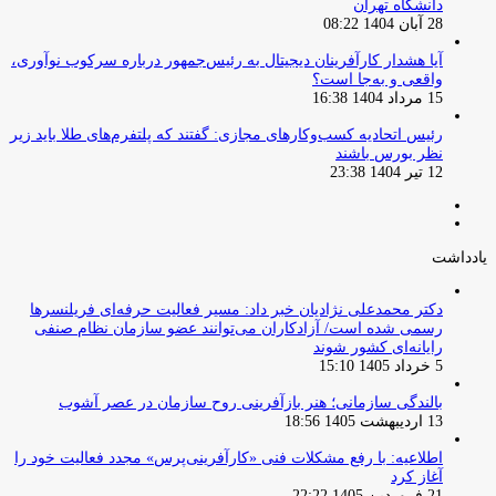
دانشگاه تهران
28 آبان 1404 08:22
آیا هشدار کارآفرینان دیجیتال به رئیس‌جمهور درباره سرکوب نوآوری،
واقعی و به‌جا است؟
15 مرداد 1404 16:38
‏رئیس اتحادیه کسب‌وکارهای مجازی: گفتند که پلتفرم‌های طلا باید زیر
نظر بورس باشند
12 تیر 1404 23:38
صفحه
صفحه
قبلی
بعدی
یادداشت
دکتر محمدعلی نژادیان خبر داد: مسیر فعالیت حرفه‌ای فریلنسرها
رسمی شده است/ آزادکاران می‌توانند عضو سازمان نظام صنفی
رایانه‌ای کشور شوند
5 خرداد 1405 15:10
بالندگی سازمانی؛ هنر بازآفرینی روح سازمان در عصر آشوب
13 اردیبهشت 1405 18:56
اطلاعیه: با رفع مشکلات فنی «کارآفرینی‌پرس» مجدد فعالیت خود را
آغاز کرد
21 فروردین 1405 22:22