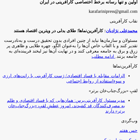
اولین و تنها رسانه برخط اختصاصی کارآفرینی در ایران
karafarinipress@gmail.com
نقاب کارآفرینی
محمدعلی نژادیان
: کارآفرین‌نماها؛ طلای بدلی در ویترین اقتصاد هستند
مسئولان و سازمان‌ها نباید از چنین افرادی بدون تحقیق درست و به‌نادرست
تقدیر کنند و با القاب خاص آ‌ن‌ها را به‌عنوان الگو، چهره طلایی و ظاهری پر
زرق و برق به جامعه معرفی کنند و در نهایت آن‌ها نیز لبخند فریبنده‌ای به
جامعه بزنند.
ادامه مطلب
کارآفرین‌نماها
الزامات مقابله با فساد اقتصادی/ ژست کارآفرینی با رانت‌های ارزی
و سوءاستفاده از روابط اجتماعی
لقبِ «بزرگ‌جناب‌خان برتر»
مدیرمسئول کارآفرینی‌پرس: همان‌هایی که با فساد اقتصادی و ظلم
به مصرف‌کنندگان قد کشیدند، امروز عطشِ لقبِ «بزرگ‌جناب‌خان
برتر» دارند
وب‌گردی
حس هفتم