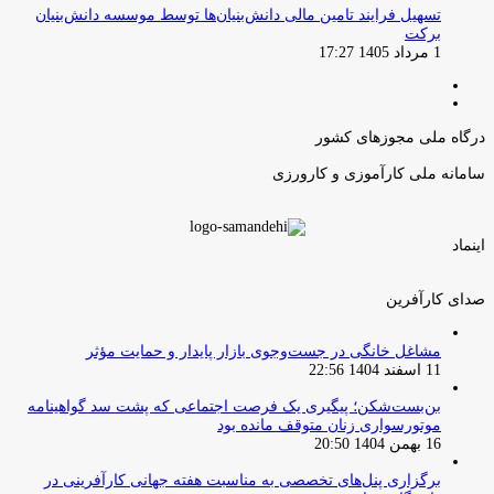
تسهیل فرایند تامین مالی دانش‌بنیان‌ها توسط موسسه دانش‌بنیان
برکت
1 مرداد 1405 17:27
صفحه
صفحه
قبلی
بعدی
درگاه ملی مجوزهای کشور
سامانه ملی کارآموزی و کارورزی
اینماد
صدای کارآفرین
مشاغل خانگی در جست‌وجوی بازار پایدار و حمایت مؤثر
11 اسفند 1404 22:56
بن‌بست‌شکن؛ پیگیری یک فرصت اجتماعی که پشت سد گواهینامه
موتورسواری زنان متوقف مانده بود
16 بهمن 1404 20:50
برگزاری پنل‌های تخصصی به مناسبت هفته جهانی کارآفرینی در