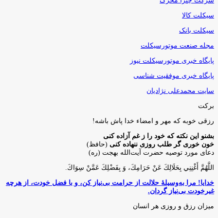
شرکت چترا محرک
سیکلت کالا
سیکلت بانک
مجله صنعت موتورسیکلت
پایگاه خبری موتورسیکلت نیوز
پایگاه خبری موفقیت شناسی
سایت محمدعلی نژادیان
برکت
رزقی خوبه كه مهر و امضاء خدا پاش باشه!
بشنو این نکته که خود را ز غم آزاده کنی
خون خوری گر طلب روزی ننهاده کنی
(حافظ)
دعای مورد توصیه حضرت آیت‌الله بهجت (ره)
اللَّهُمَّ أَغْنِنِي بِحَلَالِكَ عَنْ حَرَامِكَ، وَ بِفَضْلِكَ عَمَّنْ سِوَاكَ‏.
خدایا! مرا به‌وسیلۀ حلالت از حرامت بی‌نیاز کن، و با فضل خودت، از هرچه
غیرخودت بی‌نیاز گردان.
میزان رزق و روزی هر انسان