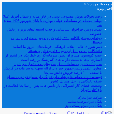
جمعه 16 مرداد 1405
اخبار ویژه
رصد تحولات هوش مصنوعی بومی در خاورمیانه و شمال آفریقا (منا)
مهلت ثبت‌نام در مسابقات جهانی مهارت تا پایان شهریور 1405 تمدید
شد
تمدید دومین فراخوان شناسایی و جذب استعدادهای برتر در بخش
خصوصی
رونمایی پوستر الکامپ ۲۹ با تمرکز بر هوش مصنوعی و امنیت
دیجیتال
دبیر شورای عالی انقلاب فرهنگی: فرماندهان امروز ما اساتید
دانشگاه و صاحب‌نظران حوزه علم و فناوری هستند
عضو کمیسیون مشاوران نصر: سرمایه‌گذاری خطرپذیر در کشور از
استارت‌آپ‌ها به‌سمت دارایی‌های کم‌ریسک‌تر رفته است
سه بانک کشور به سامانه ناظر سکوهای طلا متصل می‌شوند
معاون علمی رئیس‌جمهور خبر داد: ارائه تسهیلات سرمایه در گردش
تا سقف ۱۰۰ درصد فروش دانش‌بنیان‌ها
توسعه دامنه حمایت‌های بنیاد ملی نخبگان از سطح فردی به سطح
شبکه نخبگانی در حل مسائل کشور
وضعیت فضای کار اشتراکی پارادایس هاب پس از سال‌ها فعالیت در
باغ کتاب تهران
شرکت چترا محرک
پایگاه خبری موفقیت‌شناسی
پایگاه خبری موتورسیکلت‌نیوز