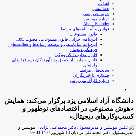
اهداف
خط مشی
حریم خصوصی
درباره موسس
About Founder
قوانین و آیین‌نامه‌های مرتبط
‌قانون مطبوعات
آیین‌نامه اجرایی قانون مطبوعات، مصوب 1395
آیین‌نامه سامان­دهی و توسعه رسانه­‌ها و فعالیت‌­های
فرهنگی دیجیتال
قانون تجارت الکترونیکی
قانون حمایت از حقوق پدیدآورندگان نرم‌افزارهای
رایانه‌ای
سایت‌های مرتبط
همکاری با خبرنگاران
درباره کارآفرینی پرس
جستجو
برای
دانشگاه آزاد اسلامی یزد برگزار می‌کند: همایش
«هوش مصنوعی در اقتصادهای نوظهور و
کسب‌وکارهای دیجیتال»
موسس و
ارسال
مدیرمسئول: دکتر محمدعلی نژادیان
18 شهریور 1404 09:33