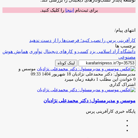
توسعه پایدار کسب‌وکارهای دیجیتال را بررسی کند.
برای ثبت‌نام
اینجا
را کلیک کنید.
انتهای پیام/
کارآفرینی پرس را نصب کنید؛ فرصت‌ها را از دست ندهید
برچسب ها
دانشگاه آزاد اسلامی یزد
کسب و کارهای دیجیتال
نوآوری
همایش هوش
مصنوعی
لینک کوتاه
موسس و
ارسال
مدیرمسئول: دکتر محمدعلی نژادیان
18 شهریور 1404 09:33
ایمیل
0
خواندن این مطلب 1 دقیقه زمان میبرد
اشتراک گذاری
چاپ
فیس
توئیتر
واتس
تلگرام
لینکدین
اشتراک
(X)
آپ
بوک
گذاری
موسس و مدیرمسئول: دکتر محمدعلی نژادیان
از
طریق
ایمیل
پایگاه خبری کارآفرینی پرس
وبسایت
لینکدین
اینستاگرام