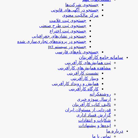
جستجوی شرکت‌ها
جستجو در آگهی‌های قانونی
مرکز مالکیت معنوی
جستجوی ثبت علامت
جستجوی ثبت طرح صنعتی
جستجوی ثبت اختراع
جستجو در نشان‌های جغرافیایی
جستجو در پرونده‌های تجاری‌سازی شده
جستجو در سیستم pct
جستجوی نام‌های فارسی
سامانه جامع کارآفرینان
ثبت همایش‌های کارآفرینی
مشاهده همایش‌های کارآفرینی
نشست کارآفرینی
وبینار کارآفرینی
همایش و رویداد کارآفرینی
کارگاه کارآفرینی
روشنفکرانه
ارسال سوژه‌ خبری
تالیف کتاب کارآفرینان
قدردانی از مسئولان ایران
گزارش فساد اداری
شکایات و انتقادات
ایده‌ها و پیشنهادات
درباره ما
تماس با ما