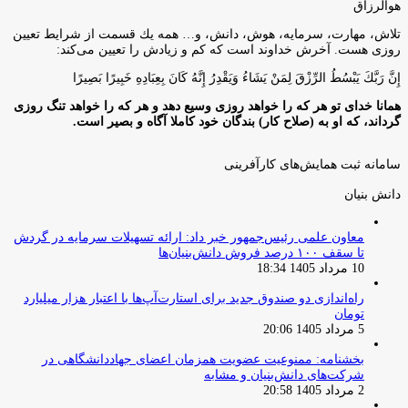
هوالرزاق
تلاش، مهارت، سرمايه، هوش، دانش، و… همه يك قسمت از شرايط تعيين
روزى هست. آخرش خداوند است كه كم و زيادش را تعيين مى‌كند:
إِنَّ رَبَّكَ يَبْسُطُ الرِّزْقَ لِمَنْ يَشَاءُ وَيَقْدِرُ إِنَّهُ كَانَ بِعِبَادِهِ خَبِيرًا بَصِيرًا
همانا خدای تو هر که را خواهد روزی وسیع دهد و هر که را خواهد تنگ روزی
گرداند، که او به (صلاح کار) بندگان خود کاملا آگاه و بصیر است.
سامانه ثبت همایش‌های کارآفرینی
دانش‌ بنیان‌
معاون علمی رئیس‌جمهور خبر داد: ارائه تسهیلات سرمایه در گردش
تا سقف ۱۰۰ درصد فروش دانش‌بنیان‌ها
10 مرداد 1405 18:34
راه‌اندازی دو صندوق جدید برای استارت‌آپ‌ها با اعتبار هزار میلیارد
تومان
5 مرداد 1405 20:06
بخشنامه: ممنوعیت عضویت همزمان اعضای جهاددانشگاهی در
شرکت‌های دانش‌بنیان و مشابه
2 مرداد 1405 20:58