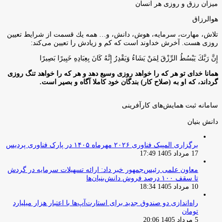
میزان رزق و روزی هر انسان
هوالرزاق
تلاش، مهارت، سرمايه، هوش، دانش، و… همه يك قسمت از شرايط تعيين
روزى هست. آخرش خداوند است كه كم و زيادش را تعيين مى‌كند:
إِنَّ رَبَّكَ يَبْسُطُ الرِّزْقَ لِمَنْ يَشَاءُ وَيَقْدِرُ إِنَّهُ كَانَ بِعِبَادِهِ خَبِيرًا بَصِيرًا
همانا خدای تو هر که را خواهد روزی وسیع دهد و هر که را خواهد تنگ روزی
گرداند، که او به (صلاح کار) بندگان خود کاملا آگاه و بصیر است.
سامانه ثبت همایش‌های کارآفرینی
دانش‌ بنیان‌
برگزاری المپیک فناوری ۲۰۲۶ مهرماه ۱۴۰۵ در پارک فناوری پردیس
17 مرداد 1405 17:49
معاون علمی رئیس‌جمهور خبر داد: ارائه تسهیلات سرمایه در گردش
تا سقف ۱۰۰ درصد فروش دانش‌بنیان‌ها
10 مرداد 1405 18:34
راه‌اندازی دو صندوق جدید برای استارت‌آپ‌ها با اعتبار هزار میلیارد
تومان
5 مرداد 1405 20:06