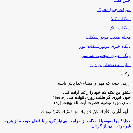
حس هفتم
شرکت چترا محرک
سیکلت کالا
سیکلت بانک
مجله صنعت موتورسیکلت
پایگاه خبری موتورسیکلت نیوز
پایگاه خبری موفقیت شناسی
سایت محمدعلی نژادیان
برکت
رزقی خوبه كه مهر و امضاء خدا پاش باشه!
بشنو این نکته که خود را ز غم آزاده کنی
خون خوری گر طلب روزی ننهاده کنی
(حافظ)
دعای مورد توصیه حضرت آیت‌الله بهجت (ره)
اللَّهُمَّ أَغْنِنِي بِحَلَالِكَ عَنْ حَرَامِكَ، وَ بِفَضْلِكَ عَمَّنْ سِوَاكَ‏.
خدایا! مرا به‌وسیلۀ حلالت از حرامت بی‌نیاز کن، و با فضل خودت، از هرچه
غیرخودت بی‌نیاز گردان.