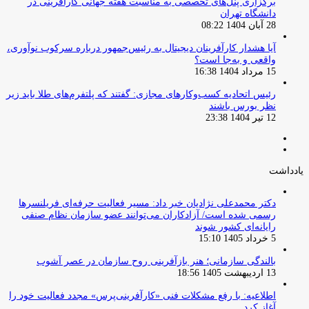
برگزاری پنل‌های تخصصی به مناسبت هفته جهانی کارآفرینی در
دانشگاه تهران
28 آبان 1404 08:22
آیا هشدار کارآفرینان دیجیتال به رئیس‌جمهور درباره سرکوب نوآوری،
واقعی و به‌جا است؟
15 مرداد 1404 16:38
‏رئیس اتحادیه کسب‌وکارهای مجازی: گفتند که پلتفرم‌های طلا باید زیر
نظر بورس باشند
12 تیر 1404 23:38
صفحه
صفحه
قبلی
بعدی
یادداشت
دکتر محمدعلی نژادیان خبر داد: مسیر فعالیت حرفه‌ای فریلنسرها
رسمی شده است/ آزادکاران می‌توانند عضو سازمان نظام صنفی
رایانه‌ای کشور شوند
5 خرداد 1405 15:10
بالندگی سازمانی؛ هنر بازآفرینی روح سازمان در عصر آشوب
13 اردیبهشت 1405 18:56
اطلاعیه: با رفع مشکلات فنی «کارآفرینی‌پرس» مجدد فعالیت خود را
آغاز کرد