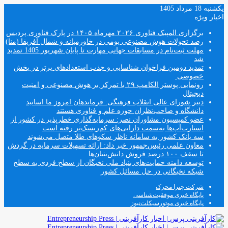
یکشنبه 18 مرداد 1405
اخبار ویژه
برگزاری المپیک فناوری ۲۰۲۶ مهرماه ۱۴۰۵ در پارک فناوری پردیس
رصد تحولات هوش مصنوعی بومی در خاورمیانه و شمال آفریقا (منا)
مهلت ثبت‌نام در مسابقات جهانی مهارت تا پایان شهریور 1405 تمدید
شد
تمدید دومین فراخوان شناسایی و جذب استعدادهای برتر در بخش
خصوصی
رونمایی پوستر الکامپ ۲۹ با تمرکز بر هوش مصنوعی و امنیت
دیجیتال
دبیر شورای عالی انقلاب فرهنگی: فرماندهان امروز ما اساتید
دانشگاه و صاحب‌نظران حوزه علم و فناوری هستند
عضو کمیسیون مشاوران نصر: سرمایه‌گذاری خطرپذیر در کشور از
استارت‌آپ‌ها به‌سمت دارایی‌های کم‌ریسک‌تر رفته است
سه بانک کشور به سامانه ناظر سکوهای طلا متصل می‌شوند
معاون علمی رئیس‌جمهور خبر داد: ارائه تسهیلات سرمایه در گردش
تا سقف ۱۰۰ درصد فروش دانش‌بنیان‌ها
توسعه دامنه حمایت‌های بنیاد ملی نخبگان از سطح فردی به سطح
شبکه نخبگانی در حل مسائل کشور
شرکت چترا محرک
پایگاه خبری موفقیت‌شناسی
پایگاه خبری موتورسیکلت‌نیوز