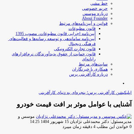
خط مشی
حریم خصوصی
درباره موسس
About Founder
قوانین و آیین‌نامه‌های مرتبط
‌قانون مطبوعات
آیین‌نامه اجرایی قانون مطبوعات، مصوب 1395
آیین‌نامه سامان­دهی و توسعه رسانه­‌ها و فعالیت‌­های
فرهنگی دیجیتال
قانون تجارت الکترونیکی
قانون حمایت از حقوق پدیدآورندگان نرم‌افزارهای
رایانه‌ای
سایت‌های مرتبط
همکاری با خبرنگاران
درباره کارآفرینی پرس
جستجو
برای
اپلیکیشن کارآفرینی پرس؛ پنجره‌ای به دنیای کارآفرینی
آشنایی با عوامل موثر بر افت قیمت خودرو
موسس و
ارسال
مدیرمسئول: دکتر محمدعلی نژادیان
15 شهریور 1404 14:25
ایمیل
0
خواندن این مطلب 4 دقیقه زمان میبرد