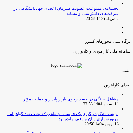
بخشنامه: ممنوعیت عضویت همزمان اعضای جهاددانشگاهی در
شرکت‌های دانش‌بنیان و مشابه
2 مرداد 1405 20:58
صفحه
صفحه
قبلی
بعدی
درگاه ملی مجوزهای کشور
سامانه ملی کارآموزی و کارورزی
اینماد
صدای کارآفرین
مشاغل خانگی در جست‌وجوی بازار پایدار و حمایت مؤثر
11 اسفند 1404 22:56
بن‌بست‌شکن؛ پیگیری یک فرصت اجتماعی که پشت سد گواهینامه
موتورسواری زنان متوقف مانده بود
16 بهمن 1404 20:50