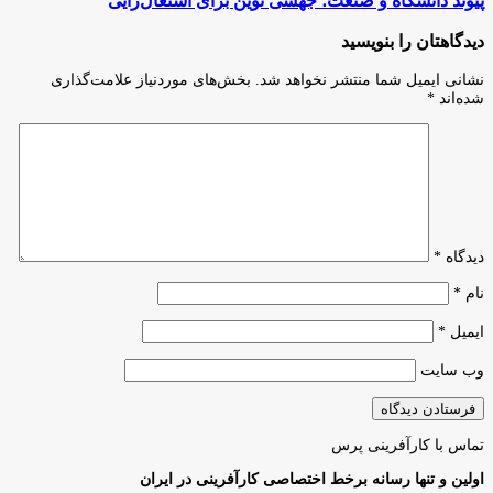
پیوند دانشگاه و صنعت؛ جهشی نوین برای اشتغال‌زایی
بزرگداشت
دانشگاه
نخبگان
و
دیدگاهتان را بنویسید
علم
صنعت؛
و
جهشی
نشانی ایمیل شما منتشر نخواهد شد.
بخش‌های موردنیاز علامت‌گذاری
فناوری
نوین
شده‌اند
*
جهان
برای
اسلام
اشتغال‌زایی
دیدگاه
*
نام
*
ایمیل
*
وب‌ سایت
تماس با کارآفرینی پرس
اولین و تنها رسانه برخط اختصاصی کارآفرینی در ایران