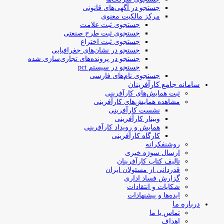
جستجو در آگهی‌های قانونی
مرکز مالکیت معنوی
جستجوی ثبت علامت
جستجوی ثبت طرح صنعتی
جستجوی ثبت اختراع
جستجو در نشان‌های جغرافیایی
جستجو در پرونده‌های تجاری‌سازی شده
جستجو در سیستم pct
جستجوی نام‌های فارسی
سامانه جامع کارآفرینان
ثبت همایش‌های کارآفرینی
مشاهده همایش‌های کارآفرینی
نشست کارآفرینی
وبینار کارآفرینی
همایش و رویداد کارآفرینی
کارگاه کارآفرینی
روشنفکرانه
ارسال سوژه‌ خبری
تالیف کتاب کارآفرینان
قدردانی از مسئولان ایران
گزارش فساد اداری
شکایات و انتقادات
ایده‌ها و پیشنهادات
درباره ما
تماس با ما
اهداف