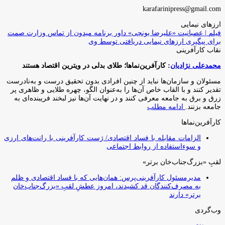
karafarinipress@gmail.com
ارزهای نیمایی
فیلم | عصبانیت «علیرضا یونچی» داور برنامه میدون از تماس وزارت صمت
برای پیگیری ارزهای نیمایی دریافتی توسط وی
نقاب کارآفرینی
محمدعلی نژادیان
: کارآفرین‌نماها؛ طلای بدلی در ویترین اقتصاد هستند
مسئولان و سازمان‌ها نباید از چنین افرادی بدون تحقیق درست و به‌نادرست
تقدیر کنند و با القاب خاص آ‌ن‌ها را به‌عنوان الگو، چهره طلایی و ظاهری پر
زرق و برق به جامعه معرفی کنند و در نهایت آن‌ها نیز لبخند فریبنده‌ای به
جامعه بزنند.
ادامه مطلب
کارآفرین‌نماها
الزامات مقابله با فساد اقتصادی/ ژست کارآفرینی با رانت‌های ارزی
و سوءاستفاده از روابط اجتماعی
لقبِ «بزرگ‌جناب‌خان برتر»
مدیرمسئول کارآفرینی‌پرس: همان‌هایی که با فساد اقتصادی و ظلم
به مصرف‌کنندگان قد کشیدند، امروز عطشِ لقبِ «بزرگ‌جناب‌خان
برتر» دارند
وب‌گردی