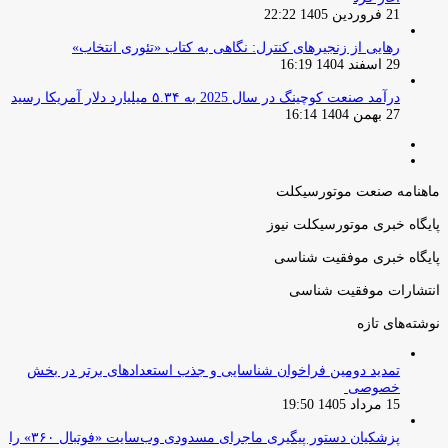
21 فروردین 1405 22:22
رهایی از زنجیرهای کنترل: نگاهی به کتاب «تئوری انتخاب»
29 اسفند 1404 16:19
درآمد صنعت کوچینگ در سال 2025 به ۵.۳۴ میلیارد دلار آمریکا رسید
27 بهمن 1404 16:14
صفحه
صفحه
قبلی
بعدی
ماهنامه صنعت موتورسیکلت
پایگاه خبری موتورسیکلت نیوز
پایگاه خبری موفقیت شناسی
انتشارات موفقیت شناسی
نوشته‌های تازه
تمدید دومین فراخوان شناسایی و جذب استعدادهای برتر در بخش
خصوصی
15 مرداد 1405 19:50
پزشکیان دستور پیگیری ماجرای مسدودی وب‌سایت «فوتبال ۳۶۰» را