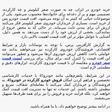
خرید خودرو در ایران، چه به صورت صفر کیلومتر و چه کارکرده،
تصمیمی مهم و پر از دغدغه برای خانواده‌ها محسوب می‌شود. یکی از
موضوعات حیاتی که کمتر به آن توجه می‌شود، افت قیمت خودرو پس
از خرید است. بسیاری از خریداران خودروی صفر کیلومتر فکر می‌کنند
ارزش آن برای مدتی ثابت می‌ماند، در حالی که به محض خروج از
نمایندگی، بخشی از ارزش خود را از دست می‌دهد. به همین دلیل،
آشنایی با عوامل مؤثر بر این افت قیمت اهمیت بالایی دارد.
به گزارش کارآفرینی پرس، با توجه به نوسانات بازار و شرایط
اقتصادی، فروشندگان خودروی کارکرده نیز می‌خواهند بدانند چه
عواملی باعث کاهش ارزش خودروی آن‌ها می‌شود و چطور می‌توانند
این افت قیمت را کنترل کنند. برای مثال، برای بررسی
لیست قیمت
صفر خودرو
و مقایسه آن با قیمت خودروی کارکرده، ابزارهای دقیق و
مطمئنی لازم است.
در این شرایط، پلتفرم‌هایی مانند خودرو45 با خدمات کارشناسی
تخصصی و فراهم کردن امکان
فروش خودرو کارکرده در خودرو45
، به
فروشندگان و خریداران کمک می‌کنند تا معامله‌ای شفاف، سریع و
مطمئن داشته باشند. این خدمات نه تنها به مدیریت افت قیمت کمک
خواهند کرد، بلکه فرآیند خرید و فروش را نیز برای همه طرف‌ها تسهیل
می‌بخشند.
در ادامه بیشتر توضیح خواهیم داد، با ما همراه باشید.