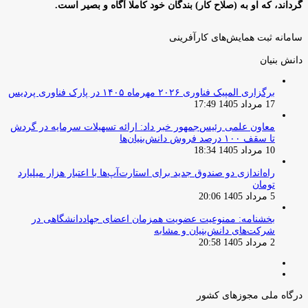
گرداند، که او به (صلاح کار) بندگان خود کاملا آگاه و بصیر است.
سامانه ثبت همایش‌های کارآفرینی
دانش‌ بنیان‌
برگزاری المپیک فناوری ۲۰۲۶ مهرماه ۱۴۰۵ در پارک فناوری پردیس
17 مرداد 1405 17:49
معاون علمی رئیس‌جمهور خبر داد: ارائه تسهیلات سرمایه در گردش
تا سقف ۱۰۰ درصد فروش دانش‌بنیان‌ها
10 مرداد 1405 18:34
راه‌اندازی دو صندوق جدید برای استارت‌آپ‌ها با اعتبار هزار میلیارد
تومان
5 مرداد 1405 20:06
بخشنامه: ممنوعیت عضویت همزمان اعضای جهاددانشگاهی در
شرکت‌های دانش‌بنیان و مشابه
2 مرداد 1405 20:58
صفحه
صفحه
قبلی
بعدی
درگاه ملی مجوزهای کشور