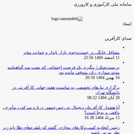
سامانه ملی کارآموزی و کارورزی
اینماد
صدای کارآفرین
مشاغل خانگی در جست‌وجوی بازار پایدار و حمایت مؤثر
11 اسفند 1404 22:56
بن‌بست‌شکن؛ پیگیری یک فرصت اجتماعی که پشت سد گواهینامه
موتورسواری زنان متوقف مانده بود
16 بهمن 1404 20:50
برگزاری پنل‌های تخصصی به مناسبت هفته جهانی کارآفرینی در
دانشگاه تهران
28 آبان 1404 08:22
آیا هشدار کارآفرینان دیجیتال به رئیس‌جمهور درباره سرکوب نوآوری،
واقعی و به‌جا است؟
15 مرداد 1404 16:38
‏رئیس اتحادیه کسب‌وکارهای مجازی: گفتند که پلتفرم‌های طلا باید زیر
نظر بورس باشند