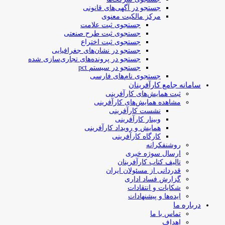
جستجو در آگهی‌های قانونی
مرکز مالکیت معنوی
جستجوی ثبت علامت
جستجوی ثبت طرح صنعتی
جستجوی ثبت اختراع
جستجو در نشان‌های جغرافیایی
جستجو در پرونده‌های تجاری‌سازی شده
جستجو در سیستم pct
جستجوی نام‌های فارسی
سامانه جامع کارآفرینان
ثبت همایش‌های کارآفرینی
مشاهده همایش‌های کارآفرینی
نشست کارآفرینی
وبینار کارآفرینی
همایش و رویداد کارآفرینی
کارگاه کارآفرینی
روشنفکرانه
ارسال سوژه‌ خبری
تالیف کتاب کارآفرینان
قدردانی از مسئولان ایران
گزارش فساد اداری
شکایات و انتقادات
ایده‌ها و پیشنهادات
درباره ما
تماس با ما
اهداف