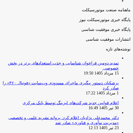
صفحه
قبلی
بعدی
ماهنامه صنعت موتورسیکلت
پایگاه خبری موتورسیکلت نیوز
پایگاه خبری موفقیت شناسی
انتشارات موفقیت شناسی
نوشته‌های تازه
تمدید دومین فراخوان شناسایی و جذب استعدادهای برتر در بخش
خصوصی
15 مرداد 1405 19:50
پزشکیان دستور پیگیری ماجرای مسدودی وب‌سایت «فوتبال ۳۶۰» را
صادر کرد
1 مرداد 1405 17:22
اعلام قوانین جدید شرکت‌های لیزینگ توسط بانک مرکزی
30 تیر 1405 16:49
دکتر محمدعلی نژادیان اعلام کرد: پروانه نشریه علمی و تخصصی
«مدیریت نوآوری و فناوری» صادر شد
23 تیر 1405 12:13