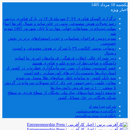
یکشنبه 18 مرداد 1405
اخبار ویژه
برگزاری المپیک فناوری ۲۰۲۶ مهرماه ۱۴۰۵ در پارک فناوری پردیس
رصد تحولات هوش مصنوعی بومی در خاورمیانه و شمال آفریقا (منا)
مهلت ثبت‌نام در مسابقات جهانی مهارت تا پایان شهریور 1405 تمدید
شد
تمدید دومین فراخوان شناسایی و جذب استعدادهای برتر در بخش
خصوصی
رونمایی پوستر الکامپ ۲۹ با تمرکز بر هوش مصنوعی و امنیت
دیجیتال
دبیر شورای عالی انقلاب فرهنگی: فرماندهان امروز ما اساتید
دانشگاه و صاحب‌نظران حوزه علم و فناوری هستند
عضو کمیسیون مشاوران نصر: سرمایه‌گذاری خطرپذیر در کشور از
استارت‌آپ‌ها به‌سمت دارایی‌های کم‌ریسک‌تر رفته است
سه بانک کشور به سامانه ناظر سکوهای طلا متصل می‌شوند
معاون علمی رئیس‌جمهور خبر داد: ارائه تسهیلات سرمایه در گردش
تا سقف ۱۰۰ درصد فروش دانش‌بنیان‌ها
توسعه دامنه حمایت‌های بنیاد ملی نخبگان از سطح فردی به سطح
شبکه نخبگانی در حل مسائل کشور
شرکت چترا محرک
پایگاه خبری موفقیت‌شناسی
پایگاه خبری موتورسیکلت‌نیوز