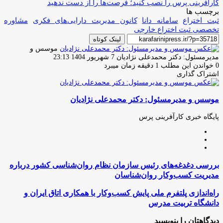
کارآفرینی پرس را نصب کنید؛ فرصت‌ها را از دست ندهید
برچسب ها
ثبت اختراع
سامانه دانا
کانون مدیریت دارایی‌های فکری
مشاوره
تخصصی ثبت اختراع خارجی
لینک کوتاه
موسس و
ارسال
مدیرمسئول: دکتر محمدعلی نژادیان
7 شهریور 1404 23:13
ایمیل
0
خواندن این مطلب 1 دقیقه زمان میبرد
اشتراک گذاری
چاپ
فیس
توئیتر
واتس
تلگرام
لینکدین
اشتراک
(X)
آپ
بوک
گذاری
موسس و مدیرمسئول: دکتر محمدعلی نژادیان
از
طریق
ایمیل
پایگاه خبری کارآفرینی پرس
وبسایت
لینکدین
اینستاگرام
بررسی
بررسی دغدغه‌های رئیس سازمان نظام روان‌شناسی کشور درباره
دغدغه‌های
مدیریت کسب‌وکار روان‌شناسان
رئیس
سازمان
راه‌اندازی
راه‌اندازی پلتفرم ملی پایش کسب‌وکار با همکاری اتاق ایران و
نظام
پلتفرم
دانشگاه تربیت مدرس
روان‌شناسی
ملی
کشور
پایش
دیدگاهتان را بنویسید