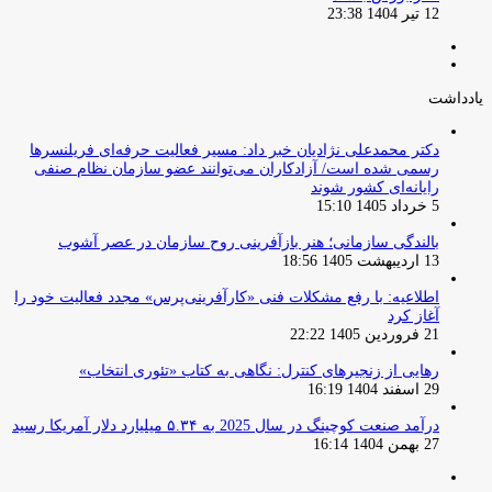
12 تیر 1404 23:38
صفحه
صفحه
قبلی
بعدی
یادداشت
دکتر محمدعلی نژادیان خبر داد: مسیر فعالیت حرفه‌ای فریلنسرها
رسمی شده است/ آزادکاران می‌توانند عضو سازمان نظام صنفی
رایانه‌ای کشور شوند
5 خرداد 1405 15:10
بالندگی سازمانی؛ هنر بازآفرینی روح سازمان در عصر آشوب
13 اردیبهشت 1405 18:56
اطلاعیه: با رفع مشکلات فنی «کارآفرینی‌پرس» مجدد فعالیت خود را
آغاز کرد
21 فروردین 1405 22:22
رهایی از زنجیرهای کنترل: نگاهی به کتاب «تئوری انتخاب»
29 اسفند 1404 16:19
درآمد صنعت کوچینگ در سال 2025 به ۵.۳۴ میلیارد دلار آمریکا رسید
27 بهمن 1404 16:14
صفحه