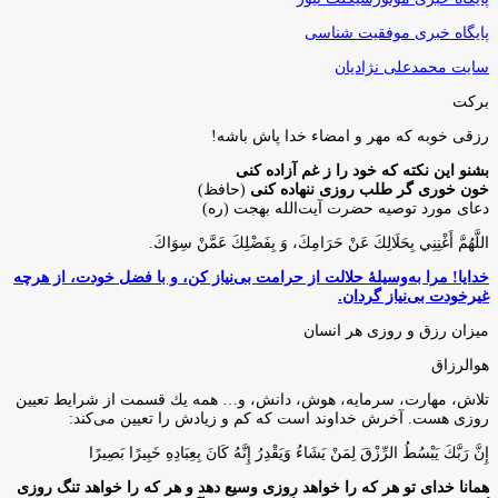
پایگاه خبری موفقیت شناسی
سایت محمدعلی نژادیان
برکت
رزقی خوبه كه مهر و امضاء خدا پاش باشه!
بشنو این نکته که خود را ز غم آزاده کنی
خون خوری گر طلب روزی ننهاده کنی
(حافظ)
دعای مورد توصیه حضرت آیت‌الله بهجت (ره)
اللَّهُمَّ أَغْنِنِي بِحَلَالِكَ عَنْ حَرَامِكَ، وَ بِفَضْلِكَ عَمَّنْ سِوَاكَ‏.
خدایا! مرا به‌وسیلۀ حلالت از حرامت بی‌نیاز کن، و با فضل خودت، از هرچه
غیرخودت بی‌نیاز گردان.
میزان رزق و روزی هر انسان
هوالرزاق
تلاش، مهارت، سرمايه، هوش، دانش، و… همه يك قسمت از شرايط تعيين
روزى هست. آخرش خداوند است كه كم و زيادش را تعيين مى‌كند:
إِنَّ رَبَّكَ يَبْسُطُ الرِّزْقَ لِمَنْ يَشَاءُ وَيَقْدِرُ إِنَّهُ كَانَ بِعِبَادِهِ خَبِيرًا بَصِيرًا
همانا خدای تو هر که را خواهد روزی وسیع دهد و هر که را خواهد تنگ روزی