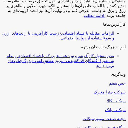
مسئولان و سازمان‌ها نباید از چنین افرادی بدون تحقیق درست و به‌نادرست
تقدیر کنند و با القاب خاص آ‌ن‌ها را به‌عنوان الگو، چهره طلایی و ظاهری پر
زرق و برق به جامعه معرفی کنند و در نهایت آن‌ها نیز لبخند فریبنده‌ای به
جامعه بزنند.
ادامه مطلب
کارآفرین‌نماها
الزامات مقابله با فساد اقتصادی/ ژست کارآفرینی با رانت‌های ارزی
و سوءاستفاده از روابط اجتماعی
لقبِ «بزرگ‌جناب‌خان برتر»
مدیرمسئول کارآفرینی‌پرس: همان‌هایی که با فساد اقتصادی و ظلم
به مصرف‌کنندگان قد کشیدند، امروز عطشِ لقبِ «بزرگ‌جناب‌خان
برتر» دارند
وب‌گردی
حس هفتم
شرکت چترا محرک
سیکلت کالا
سیکلت بانک
مجله صنعت موتورسیکلت
پایگاه خبری موتورسیکلت نیوز