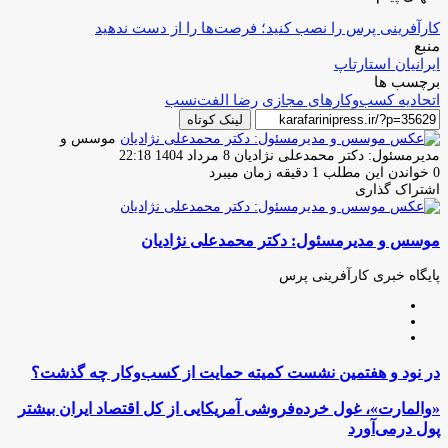
کارآفرینی پرس را نصب کنید؛ فرصت‌ها را از دست ندهید
منبع
ایرانیان استارتاپ
برچسب ها
اتحادیه کسب‌وکارهای مجازی
رضا الفت‌نسب
لینک کوتاه
موسس و
ارسال
مدیرمسئول: دکتر محمدعلی نژادیان
8 مرداد 1404 22:18
ایمیل
0
خواندن این مطلب 1 دقیقه زمان میبرد
اشتراک گذاری
چاپ
فیس
توئیتر
واتس
تلگرام
لینکدین
اشتراک
(X)
آپ
بوک
گذاری
موسس و مدیرمسئول: دکتر محمدعلی نژادیان
از
طریق
ایمیل
پایگاه خبری کارآفرینی پرس
وبسایت
لینکدین
اینستاگرام
در
در نود و هفتمین نشست کمیته حمایت از کسب‌وکار چه گذشت؟
نود
و
«والمارت»،
«والمارت»، غول خرده‌فروشی آمریکایی از کل اقتصاد ایران بیشتر
هفتمین
غول
پول درمی‌آورد
نشست
خرده‌فروشی