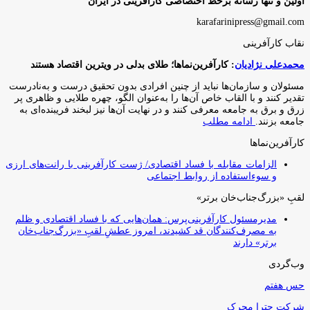
اولین و تنها رسانه برخط اختصاصی کارآفرینی در ایران
karafarinipress@gmail.com
نقاب کارآفرینی
محمدعلی نژادیان
: کارآفرین‌نماها؛ طلای بدلی در ویترین اقتصاد هستند
مسئولان و سازمان‌ها نباید از چنین افرادی بدون تحقیق درست و به‌نادرست
تقدیر کنند و با القاب خاص آ‌ن‌ها را به‌عنوان الگو، چهره طلایی و ظاهری پر
زرق و برق به جامعه معرفی کنند و در نهایت آن‌ها نیز لبخند فریبنده‌ای به
جامعه بزنند.
ادامه مطلب
کارآفرین‌نماها
الزامات مقابله با فساد اقتصادی/ ژست کارآفرینی با رانت‌های ارزی
و سوءاستفاده از روابط اجتماعی
لقبِ «بزرگ‌جناب‌خان برتر»
مدیرمسئول کارآفرینی‌پرس: همان‌هایی که با فساد اقتصادی و ظلم
به مصرف‌کنندگان قد کشیدند، امروز عطشِ لقبِ «بزرگ‌جناب‌خان
برتر» دارند
وب‌گردی
حس هفتم
شرکت چترا محرک