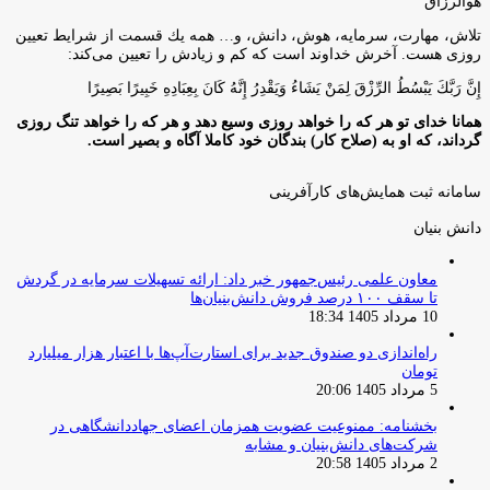
هوالرزاق
تلاش، مهارت، سرمايه، هوش، دانش، و… همه يك قسمت از شرايط تعيين
روزى هست. آخرش خداوند است كه كم و زيادش را تعيين مى‌كند:
إِنَّ رَبَّكَ يَبْسُطُ الرِّزْقَ لِمَنْ يَشَاءُ وَيَقْدِرُ إِنَّهُ كَانَ بِعِبَادِهِ خَبِيرًا بَصِيرًا
همانا خدای تو هر که را خواهد روزی وسیع دهد و هر که را خواهد تنگ روزی
گرداند، که او به (صلاح کار) بندگان خود کاملا آگاه و بصیر است.
سامانه ثبت همایش‌های کارآفرینی
دانش‌ بنیان‌
معاون علمی رئیس‌جمهور خبر داد: ارائه تسهیلات سرمایه در گردش
تا سقف ۱۰۰ درصد فروش دانش‌بنیان‌ها
10 مرداد 1405 18:34
راه‌اندازی دو صندوق جدید برای استارت‌آپ‌ها با اعتبار هزار میلیارد
تومان
5 مرداد 1405 20:06
بخشنامه: ممنوعیت عضویت همزمان اعضای جهاددانشگاهی در
شرکت‌های دانش‌بنیان و مشابه
2 مرداد 1405 20:58