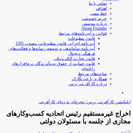
تماس با ما
اهداف
خط مشی
حریم خصوصی
درباره موسس
About Founder
قوانین و آیین‌نامه‌های مرتبط
‌قانون مطبوعات
آیین‌نامه اجرایی قانون مطبوعات، مصوب 1395
آیین‌نامه سامان­دهی و توسعه رسانه­‌ها و فعالیت‌­های
فرهنگی دیجیتال
قانون تجارت الکترونیکی
قانون حمایت از حقوق پدیدآورندگان نرم‌افزارهای
رایانه‌ای
سایت‌های مرتبط
همکاری با خبرنگاران
درباره کارآفرینی پرس
جستجو
برای
اپلیکیشن کارآفرینی پرس؛ پنجره‌ای به دنیای کارآفرینی
اخراج غیرمستقیم رئیس اتحادیه کسب‌وکارهای
مجازی از جلسه با مسئولان دولتی