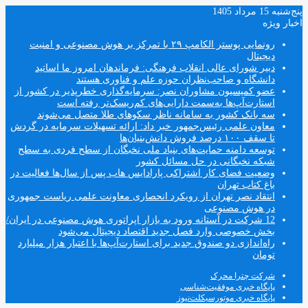
پنج‌شنبه 15 مرداد 1405
اخبار ویژه
رونمایی پوستر الکامپ ۲۹ با تمرکز بر هوش مصنوعی و امنیت
دیجیتال
دبیر شورای عالی انقلاب فرهنگی: فرماندهان امروز ما اساتید
دانشگاه و صاحب‌نظران حوزه علم و فناوری هستند
عضو کمیسیون مشاوران نصر: سرمایه‌گذاری خطرپذیر در کشور از
استارت‌آپ‌ها به‌سمت دارایی‌های کم‌ریسک‌تر رفته است
سه بانک کشور به سامانه ناظر سکوهای طلا متصل می‌شوند
معاون علمی رئیس‌جمهور خبر داد: ارائه تسهیلات سرمایه در گردش
تا سقف ۱۰۰ درصد فروش دانش‌بنیان‌ها
توسعه دامنه حمایت‌های بنیاد ملی نخبگان از سطح فردی به سطح
شبکه نخبگانی در حل مسائل کشور
وضعیت فضای کار اشتراکی پارادایس هاب پس از سال‌ها فعالیت در
باغ کتاب تهران
انتقاد نصر تهران از رویکرد انحصاری معاونت علمی ریاست جمهوری
در هوش مصنوعی
12 شرکت در آستانه ورود به بازار اپراتوری هوش مصنوعی در ایران/
بخش خصوصی وارد فصل جدید اقتصاد دیجیتال می‌شود
راه‌اندازی دو صندوق جدید برای استارت‌آپ‌ها با اعتبار هزار میلیارد
تومان
شرکت چترا محرک
پایگاه خبری موفقیت‌شناسی
پایگاه خبری موتورسیکلت‌نیوز