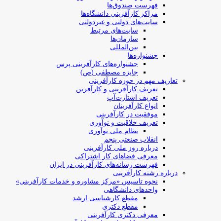
فهرست صندوق‌ها
مراکز کارآفرینی دانشگاه‌ها
سایت‌های دولتی و غیردولتی
سایت‌های مرتبط
سازمان‌ها
بین‌المللی
جشنواره‌ها
جشنواره‌های کارآفرینی‌ پرس
جایزه مصطفی (ص)
تعاریف مهم در حوزه کارآفرینی
تعریف کارآفرینی و کارآفرین
تعریف استارت‌آپ
انواع کارآفرینان
موفقیت در کارآفرینی
تعریف خلاقیت و نوآوری
نظام ملی نوآوری
انقلاب صنعتی پنجم
درباره روز ملی کارآفرینی
معرفی فضاهای کار اشتراکی
فهرست رسانه‌های کارآفرینی در ایران
درباره رشته کارآفرینی
نحوه تاسیس «مرکز مشاوره و خدمات کارآفرینی»
واحدهای دانشگاهی
مقطع کارشناسی ارشد
مقطع دکتری
معرفی دکتری کارآفرینی