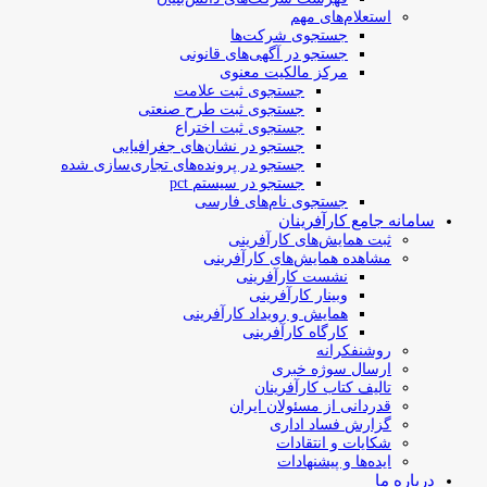
استعلام‌های مهم
جستجوی شرکت‌ها
جستجو در آگهی‌های قانونی
مرکز مالکیت معنوی
جستجوی ثبت علامت
جستجوی ثبت طرح صنعتی
جستجوی ثبت اختراع
جستجو در نشان‌های جغرافیایی
جستجو در پرونده‌های تجاری‌سازی شده
جستجو در سیستم pct
جستجوی نام‌های فارسی
سامانه جامع کارآفرینان
ثبت همایش‌های کارآفرینی
مشاهده همایش‌های کارآفرینی
نشست کارآفرینی
وبینار کارآفرینی
همایش و رویداد کارآفرینی
کارگاه کارآفرینی
روشنفکرانه
ارسال سوژه‌ خبری
تالیف کتاب کارآفرینان
قدردانی از مسئولان ایران
گزارش فساد اداری
شکایات و انتقادات
ایده‌ها و پیشنهادات
درباره ما