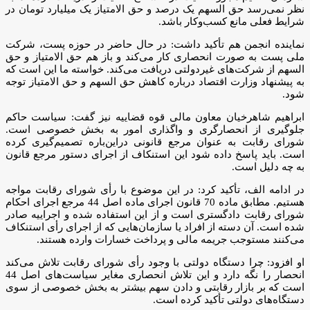
نظر نمی‌رسد حق السهم یک درصد و حق الامتیاز یک میلیارد تومان در
شرایط فعلی مانع کسب‌وکار باشد.
نماینده انجمن هم تأکید داشت: در حال حاضر در حوزه پست، شرکت
ملی پست به صورت انحصاری کار می‌کند و باز هم حق الامتیاز و حق
السهم از شرکت‌های غیردولتی دریافت می‌کند. خواسته ما این است که
به پیشنهاد وزارت اقتصاد درباره کاهش حق السهم و حق الامتیاز توجه
شود.
ابراهیم شاهرخیان معاون مالی قوه قضاییه نیز گفت: سیاست حاکم
جلوگیری از انحصارگری و واگذاری امور به بخش خصوصی است.
شورای رقابت به عنوان مرجع قانونی دراین‌باره تصمیم‌گیری کرده
است. باید پاسخ داده شود این استنکاف از اجرای دستور مرجع قانون
به چه دلیل است.
در ادامه الف، تأکید کرد: در این موضوع با رأی شورای رقابت مواجه
هستیم. مطابق ماده 70 قانون اجرای ماده اصل 44 مرجع اجرای احکام
شورای رقابت دادگستری است و از این استفاده شده و اجراییه صادر
شده است. آن دسته از افراد یا سازمان‌هایی که از اجرای رأی استنکاف
می‌کنند مستوجب جریمه مالی و پرداخت خسارات وارده هستند.
او افزود: چرا دستگاه دولتی با وجود رأی شورای رقابت تلاش می‌کند
انحصار را نگه دارد و این تلاش انحصاری مغایر سیاست‌های اصل 44
است که بر بازار رقابتی و دادن سهم بیشتر به بخش خصوصی از سوی
دستگاه‌های دولتی تأکید کرده است.