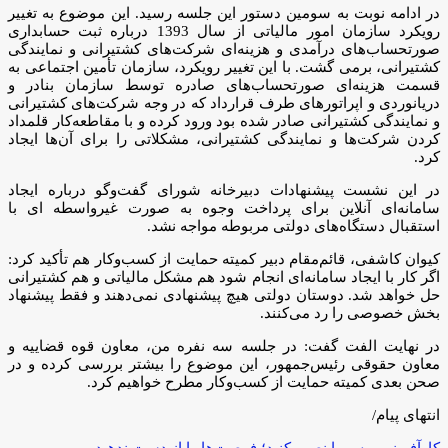
در ادامه نوبت به سومین دستور این جلسه رسید. این موضوع به تغییر
رویکرد سازمان امور مالیاتی از سال 1393 درباره ثبت حسابداری
صورتحساب‌های درآمدی و هزینه‌ای شرکت‌های کشتیرانی و نمایندگی
کشتیرانی، برمی گشت. با این تغییر رویکرد، سازمان تأمین اجتماعی به
قسمت هزینه‌ای صورتحساب‌های صادره توسط سازمان بنادر و
دریانوردی و اپراتورهای طرف قرارداد که در وجه شرکت‌های کشتیرانی
و نمایندگی کشتیرانی صادر شده بود ورود کرده و با مقاطعه‌کار قلمداد
کردن شرکت‌ها و نمایندگی کشتیرانی، مشکلاتی را برای آن‌ها ایجاد
کرد.
در این نشست پیشنهادات دبیرخانه شورای گفت‌وگو درباره ایجاد
سامانه‌ای آنلاین برای پرداخت وجوه به صورت غیرواسطه ای با
استقبال دستگاه‌های دولتی مربوطه مواجه نشد.
کیوان کاشفی، قائم‌مقام دبیر کمیته حمایت از کسب‌وکار هم تأکید کرد:
اگر کار با ایجاد سامانه‌ای انجام شود هم مشکل مالیاتی و هم کشتیرانی
حل خواهد شد. دوستان دولتی هیچ پیشنهادی نمی‌دهند و فقط پیشنهاد
بخش خصوصی را رد می‌کنند.
در نهایت الفت گفت: در جلسه سه نفره من، معاون قوه قضاییه و
معاون حقوقی رئیس‌جمهور، این موضوع را بیشتر بررسی کرده و در
صحن بعدی کمیته حمایت از کسب‌وکار مطرح خواهیم کرد.
انتهای پیام/
کارآفرینی پرس را نصب کنید؛ فرصت‌ها را از دست ندهید