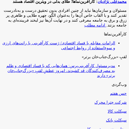
محمدعلی نژادیان
: کارآفرین‌نماها؛ طلای بدلی در ویترین اقتصاد هستند
مسئولان و سازمان‌ها نباید از چنین افرادی بدون تحقیق درست و به‌نادرست
تقدیر کنند و با القاب خاص آ‌ن‌ها را به‌عنوان الگو، چهره طلایی و ظاهری پر
زرق و برق به جامعه معرفی کنند و در نهایت آن‌ها نیز لبخند فریبنده‌ای به
جامعه بزنند.
ادامه مطلب
کارآفرین‌نماها
الزامات مقابله با فساد اقتصادی/ ژست کارآفرینی با رانت‌های ارزی
و سوءاستفاده از روابط اجتماعی
لقبِ «بزرگ‌جناب‌خان برتر»
مدیرمسئول کارآفرینی‌پرس: همان‌هایی که با فساد اقتصادی و ظلم
به مصرف‌کنندگان قد کشیدند، امروز عطشِ لقبِ «بزرگ‌جناب‌خان
برتر» دارند
وب‌گردی
حس هفتم
شرکت چترا محرک
سیکلت کالا
سیکلت بانک