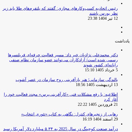
‏رئیس اتحادیه کسب‌وکارهای مجازی: گفتند که پلتفرم‌های طلا باید زیر
نظر بورس باشند
12 تیر 1404 23:38
صفحه
صفحه
قبلی
بعدی
یادداشت
دکتر محمدعلی نژادیان خبر داد: مسیر فعالیت حرفه‌ای فریلنسرها
رسمی شده است/ آزادکاران می‌توانند عضو سازمان نظام صنفی
رایانه‌ای کشور شوند
5 خرداد 1405 15:10
بالندگی سازمانی؛ هنر بازآفرینی روح سازمان در عصر آشوب
13 اردیبهشت 1405 18:56
اطلاعیه: با رفع مشکلات فنی «کارآفرینی‌پرس» مجدد فعالیت خود را
آغاز کرد
21 فروردین 1405 22:22
رهایی از زنجیرهای کنترل: نگاهی به کتاب «تئوری انتخاب»
29 اسفند 1404 16:19
درآمد صنعت کوچینگ در سال 2025 به ۵.۳۴ میلیارد دلار آمریکا رسید