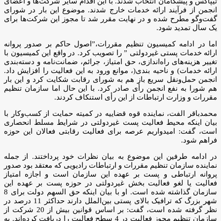
تیپاکس و پیشگامان انتخاب شدند. با این اقدام سایر شرکت‌ها و اعضای
انجمن از فرآیند ارائه خدمات خارج شدند. موضوع این بار در شورای
گفت‌وگو مطرح شده و در نهایت مقرر شد تا مجوز این شرکت‌ها برای
یک سال تمدید شود.
اما در ادامه کمیسیون تنظیم مقررات،”اصول حاکم بر صدور پروانه
ارائه خدمات پستی غیردولتی ” را تصویب کرد. در واقع این کمیسیون با
تغییر هزینه‌های راه‌اندازی، حق امتیاز، جرائم، ضمانت‌نامه و دسته‌بندی
ارائه خدمات) و ناحیه بندی(، موانع ورود به این فعالیت را افزایش داد.
انجمن حمل‌ونقل سریع باز هم به شورای رقابت شکایت کرد و این بار
هم شورا به نفع انجمن رأی صادر کرد. با این حال اما سازمان تنظیم
مقررات و وزارت ارتباطات از این رأی استنکاف کردند.
محمدباقر الفت، نماینده قوه قضاییه در کمیته حمایت از کسب‌وکار با
بیان اینکه محیط فعالیت پست غیردولتی در شرایط مسلط انحصاری
است، گفت: امیدواریم عرصه برای فعالیت رقابتی فعالان این حوزه
فراهم شود.
در ادامه طرفین این موضوع به بیان نظرات خود پرداختند. از جمله
نماینده سازمان تنظیم مقررات و ارتباطات رادیویی که معتقد بود صدور
پروانه ارتباطی و پست بر عهده این سازمان است و اجازه امتیاز
فعالیت یا لغو فعالیت بخش غیردولتی در حوزه پست بر عهده این
سازمان گذاشته شده است. او با بیان اینکه حق السهم دولت برای 8
شهر بزرگ که ترافیک بالای پستی بین‌الملل دارند حداکثر 11 درصد در
نظر گرفته شده است، گفت: بر اساس قوانین بیش از 20 شرکت از
سازمان تنظیم مجوز فعالیت در 4 سطح فعالیت را دریافت کرده‌اند. به