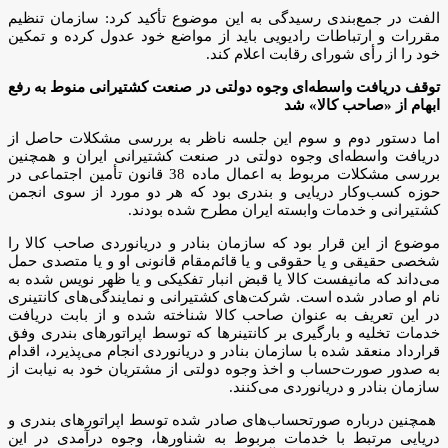
الفت در جمع‌بندی رسیدگی به این موضوع تأکید کرد: سازمان تنظیم
مقررات و ارتباطات رادیویی باید از مواضع خود عدول کرده و تمکین
خود را از رأی شورای رقابت اعلام کند.
توقف دریافت واسطه‌ای وجوه دولتی در صنعت کشتیرانی منوط به رفع
ابهام از «صاحب کالا» شد
اما دستور دوم و سوم این جلسه ناظر به بررسی مشکلات حاصل از
دریافت واسطه‌ای وجوه دولتی در صنعت کشتیرانی ایران و همچنین
بررسی مشکلات مربوط به اعمال ماده 38 قانون تأمین اجتماعی در
حوزه کسب‌وکار دریایی و بندری بود که هر دو مورد از سوی انجمن
کشتیرانی و خدمات وابسته ایران مطرح شده بودند.
موضوع از این قرار بود که سازمان بنادر و دریانوردی صاحب کالا را
شخصی حقیقی و یا حقوقی و یا قائم‌مقام قانونی او و یا متصدی حمل
می‌داند که مانیفست کالا یا قبض انبار تفکیکی و یا ظهر نویس شده به
نام او صادر شده است. شرکت‌های کشتیرانی و نمایندگی‌های کانتینری
در این تعریف به عنوان صاحب کالا شناخته شده و از بابت دریافت
خدمات تخلیه و بارگیری بر کانتینرها که توسط اپراتورهای بندری وفق
قرارداد منعقد شده با سازمان بنادر و دریانوردی انجام می‌پذیرد، اقدام
به صدور صورت‌حساب و اخذ وجوه دولتی از مشتریان خود به نیابت از
سازمان بنادر و دریانوردی می‌کنند.
همچنین درباره صورتحساب‌های صادر شده توسط اپراتورهای بندری و
دریایی مرتبط با خدمات مربوط به شناورها، وجوه درآمدی در این