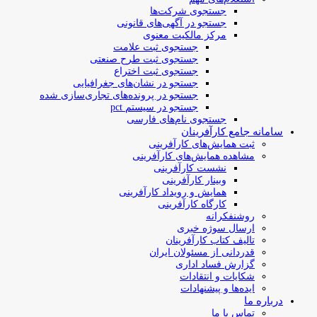
جستجوی شرکت‌ها
جستجو در آگهی‌های قانونی
مرکز مالکیت معنوی
جستجوی ثبت علامت
جستجوی ثبت طرح صنعتی
جستجوی ثبت اختراع
جستجو در نشان‌های جغرافیایی
جستجو در پرونده‌های تجاری‌سازی شده
جستجو در سیستم pct
جستجوی نام‌های فارسی
سامانه جامع کارآفرینان
ثبت همایش‌های کارآفرینی
مشاهده همایش‌های کارآفرینی
نشست کارآفرینی
وبینار کارآفرینی
همایش و رویداد کارآفرینی
کارگاه کارآفرینی
روشنفکرانه
ارسال سوژه‌ خبری
تالیف کتاب کارآفرینان
قدردانی از مسئولان ایران
گزارش فساد اداری
شکایات و انتقادات
ایده‌ها و پیشنهادات
درباره ما
تماس با ما