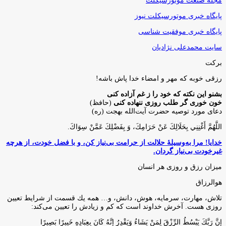
مجله صنعت موتورسیکلت
پایگاه خبری موتورسیکلت نیوز
پایگاه خبری موفقیت شناسی
سایت محمدعلی نژادیان
برکت
رزقی خوبه كه مهر و امضاء خدا پاش باشه!
بشنو این نکته که خود را ز غم آزاده کنی
خون خوری گر طلب روزی ننهاده کنی
(حافظ)
دعای مورد توصیه حضرت آیت‌الله بهجت (ره)
اللَّهُمَّ أَغْنِنِي بِحَلَالِكَ عَنْ حَرَامِكَ، وَ بِفَضْلِكَ عَمَّنْ سِوَاكَ‏.
خدایا! مرا به‌وسیلۀ حلالت از حرامت بی‌نیاز کن، و با فضل خودت، از هرچه
غیرخودت بی‌نیاز گردان.
میزان رزق و روزی هر انسان
هوالرزاق
تلاش، مهارت، سرمايه، هوش، دانش، و… همه يك قسمت از شرايط تعيين
روزى هست. آخرش خداوند است كه كم و زيادش را تعيين مى‌كند:
إِنَّ رَبَّكَ يَبْسُطُ الرِّزْقَ لِمَنْ يَشَاءُ وَيَقْدِرُ إِنَّهُ كَانَ بِعِبَادِهِ خَبِيرًا بَصِيرًا