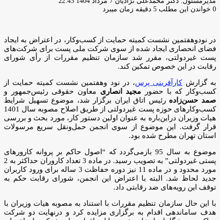
ارسال
مدیرمسئول: دکتر محمدعلی نژادیان
7 مرداد 1404 22:43
ایمیل
0
خواندن این مطلب 5 دقیقه زمان میبرد
در نودوهفتمین نشست کمیته حمایت از کسب‌وکار، در اعتراض به ایجاد
فضای انحصاری ایجاد شده از سوی شرکت ملی پست برای شرکت‌های
پست غیردولتی، مقرر شد سازمان تنظیم مقررات از رأی شورای
رقابت در این خصوص تمکین کند.
به گزارش
کارآفرینی پرس
، در نود وهفتمین نشست کمیته حمایت از
کسب‌وکار که با حضور
مجید انصاری
معاون حقوقی رئیس‌جمهور و
صمد حسن‌زاده
رئیس اتاق ایران برگزار شد، موضوع تسهیل شرایط
کسب‌وکارهای حوزه پست غیردولتی از طریق اصلاح مصوبه سال 1401
هیات وزیران دراین‌باره به عنوان اولین دستور کار، مورد بحث و بررسی
قرار گرفت. این موضوع از سوی انجمن حمل‌ونقل سریع مرسولات
استان تهران مطرح شده بود.
موضوع به سال 95 بازمی‌گردد که “اصول حاکم بر پروانه کارورهای
پستی غیردولتی” به تصویب رسید. در ماده 3 تعداد کاروران حداکثر به 2
مورد محدود و در ماده 11 نیز دوره حفاظت 3 ساله برای ورود کاربران
جدید لحاظ شد. البته با اعتراض این انجمن، شورای رقابت حکم به
توقف این رویه‌های ضد رقابتی داد.
با این حال سازمان تنظیم مقررات با استناد به مصوبه هیات وزیران با
هدف ساماندهی اقدام به برگزاری مزایده کرد و درنهایت دو شرکت