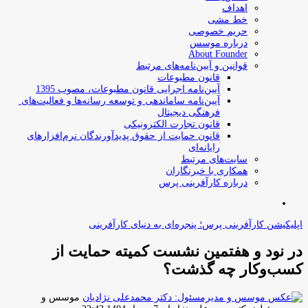
اهداف
خط مشی
حریم خصوصی
درباره موسس
About Founder
قوانین و آیین‌نامه‌های مرتبط
‌قانون مطبوعات
آیین‌نامه اجرایی قانون مطبوعات، مصوب 1395
آیین‌نامه سامان­دهی و توسعه رسانه­‌ها و فعالیت‌­های
فرهنگی دیجیتال
قانون تجارت الکترونیکی
قانون حمایت از حقوق پدیدآورندگان نرم‌افزارهای
رایانه‌ای
سایت‌های مرتبط
همکاری با خبرنگاران
درباره کارآفرینی پرس
جستجو
برای
اپلیکیشن کارآفرینی پرس؛ پنجره‌ای به دنیای کارآفرینی
در نود و هفتمین نشست کمیته حمایت از
کسب‌وکار چه گذشت؟
موسس و