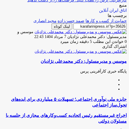
منبع
اتاق ایران آنلاین
برچسب ها
حمایت از کسب و کارها
صمد حسن‌زاده
مجید انصاری
لینک کوتاه
موسس و
ارسال
مدیرمسئول: دکتر محمدعلی نژادیان
7 مرداد 1404 22:43
ایمیل
0
خواندن این مطلب 5 دقیقه زمان میبرد
اشتراک گذاری
چاپ
فیس
توئیتر
واتس
تلگرام
لینکدین
اشتراک
(X)
آپ
بوک
گذاری
موسس و مدیرمسئول: دکتر محمدعلی نژادیان
از
طریق
ایمیل
پایگاه خبری کارآفرینی پرس
وبسایت
لینکدین
اینستاگرام
جایزه
جایزه ملی نوآوری اجتماعی؛ تسهیلات ۵ میلیاردی برای ایده‌های
ملی
تحول‌ساز اجتماعی
نوآوری
اجتماعی؛
اخراج
اخراج غیرمستقیم رئیس اتحادیه کسب‌وکارهای مجازی از جلسه با
تسهیلات
غیرمستقیم
مسئولان دولتی
۵
رئیس
میلیاردی