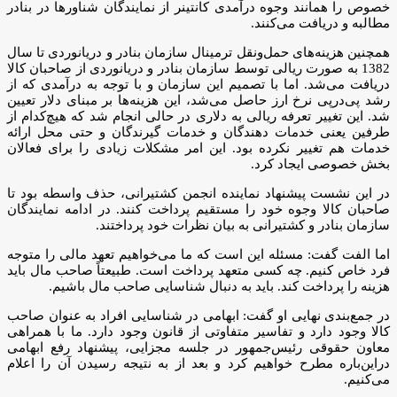
خصوص را همانند وجوه درآمدی کانتینر از نمایندگان شناورها در بنادر
مطالبه و دریافت می‌کنند.
همچنین هزینه‌های حمل‌ونقل ترمینال سازمان بنادر و دریانوردی تا سال
1382 به صورت ریالی توسط سازمان بنادر و دریانوردی از صاحبان کالا
دریافت می‌شد. اما با تصمیم این سازمان و با توجه به درآمدی که از
رشد پی‌درپی نرخ ارز حاصل می‌شد، این هزینه‌ها بر مبنای دلار تعیین
شد. این تغییر تعرفه ریالی به دلاری در حالی انجام شد که هیچ‌کدام از
طرفین یعنی خدمات دهندگان و خدمات گیرندگان و حتی محل ارائه
خدمات هم تغییر نکرده بود. این امر مشکلات زیادی را برای فعالان
بخش خصوصی ایجاد کرد.
در این نشست پیشنهاد نماینده انجمن کشتیرانی، حذف واسطه بود تا
صاحبان کالا وجوه خود را مستقیم پرداخت کنند. در ادامه نمایندگان
سازمان بنادر و کشتیرانی به بیان نظرات خود پرداختند.
اما الفت گفت: مسئله این است که ما می‌خواهیم تعهد مالی را متوجه
فرد خاص کنیم. چه کسی متعهد پرداخت است. طبیعتاً صاحب مال باید
هزینه را پرداخت کند. باید به دنبال شناسایی صاحب مال باشیم.
در جمع‌بندی نهایی او گفت: ابهامی در شناسایی افراد به عنوان صاحب
کالا وجود دارد و تفاسیر متفاوتی از قانون وجود دارد. ما با همراهی
معاون حقوقی رئیس‌جمهور در جلسه مجزایی، پیشنهاد رفع ابهامی
دراین‌باره مطرح خواهیم کرد و بعد از به نتیجه رسیدن آن را اعلام
می‌کنیم.