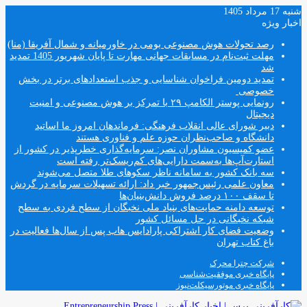
شنبه 17 مرداد 1405
اخبار ویژه
رصد تحولات هوش مصنوعی بومی در خاورمیانه و شمال آفریقا (منا)
مهلت ثبت‌نام در مسابقات جهانی مهارت تا پایان شهریور 1405 تمدید
شد
تمدید دومین فراخوان شناسایی و جذب استعدادهای برتر در بخش
خصوصی
رونمایی پوستر الکامپ ۲۹ با تمرکز بر هوش مصنوعی و امنیت
دیجیتال
دبیر شورای عالی انقلاب فرهنگی: فرماندهان امروز ما اساتید
دانشگاه و صاحب‌نظران حوزه علم و فناوری هستند
عضو کمیسیون مشاوران نصر: سرمایه‌گذاری خطرپذیر در کشور از
استارت‌آپ‌ها به‌سمت دارایی‌های کم‌ریسک‌تر رفته است
سه بانک کشور به سامانه ناظر سکوهای طلا متصل می‌شوند
معاون علمی رئیس‌جمهور خبر داد: ارائه تسهیلات سرمایه در گردش
تا سقف ۱۰۰ درصد فروش دانش‌بنیان‌ها
توسعه دامنه حمایت‌های بنیاد ملی نخبگان از سطح فردی به سطح
شبکه نخبگانی در حل مسائل کشور
وضعیت فضای کار اشتراکی پارادایس هاب پس از سال‌ها فعالیت در
باغ کتاب تهران
شرکت چترا محرک
پایگاه خبری موفقیت‌شناسی
پایگاه خبری موتورسیکلت‌نیوز