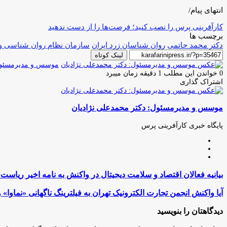
انتهای پیام/
کارآفرینی پرس را نصب کنید؛ فرصت‌ها را از دست ندهید
برچسب ها
دکتر محمد حاتمی
روان شناسان زرد ایران
سازمان نظام روان شناسی و
لینک کوتاه
موسس و مدیرمسئول:
0
خواندن این مطلب 1 دقیقه زمان میبرد
اشتراک گذاری
چاپ
فیس
توئیتر
واتس
تلگرام
لینکدین
اشتراک
(X)
آپ
بوک
گذاری
موسس و مدیرمسئول: دکتر محمدعلی نژادیان
از
طریق
ایمیل
پایگاه خبری کارآفرینی پرس
وبسایت
لینکدین
اینستاگرام
بیانیه
بیانیه فعالان اقتصاد و سلامت دیجیتال در واکنش به نامه اخیر ریاست‌
فعالان
اقتصاد
آیا
آیا واکنش انجمن تجارت الکترونیک تهران به فیلترینگ ناگهانی «نماو
و
واکنش
سلامت
انجمن
دیدگاهتان را بنویسید
دیجیتال
تجارت
در
الکترونیک