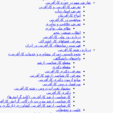
تعاریف مهم در حوزه کارآفرینی
تعریف کارآفرینی و کارآفرین
تعریف استارت‌آپ
انواع کارآفرینان
موفقیت در کارآفرینی
تعریف خلاقیت و نوآوری
نظام ملی نوآوری
انقلاب صنعتی پنجم
درباره روز ملی کارآفرینی
معرفی فضاهای کار اشتراکی
فهرست رسانه‌های کارآفرینی در ایران
درباره رشته کارآفرینی
نحوه تاسیس «مرکز مشاوره و خدمات کارآفرینی»
واحدهای دانشگاهی
مقطع کارشناسی ارشد
مقطع دکتری
معرفی دکتری کارآفرینی
معرفی کارشناسی ارشد کارآفرینی
منابع آزمون دکتری کارآفرینی
سرفصل دروس کارآفرینی
پیشنهاد تغییرات دروس رشته کارآفرینی
دکتری کارآفرینی
کارشناسی ارشد کارآفرینی (کلیه گرایش‌ها)
کارشناسی ارشد مدیریت بازرگانی گرایش کارآفر
کارشناسی ارشد کارآفرینی کشاورزی (بازنگری ش
علمی و تحقیقاتی