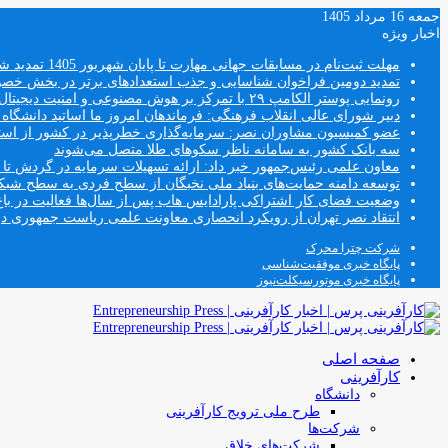
جمعه 16 مرداد 1405
اخبار ویژه
مهلت ثبت‌نام در مسابقات جهانی مهارت تا پایان شهریور 1405 تمدید شد
تمدید دومین فراخوان شناسایی و جذب استعدادهای برتر در بخش خ
رونمایی پوستر الکامپ ۲۹ با تمرکز بر هوش مصنوعی و امنیت دیجیتال
دبیر شورای عالی انقلاب فرهنگی: فرماندهان امروز ما اساتید دانشگا
عضو کمیسیون مشاوران نصر: سرمایه‌گذاری خطرپذیر در کشور از استار
سه بانک کشور به سامانه ناظر سکوهای طلا متصل می‌شوند
معاون علمی رئیس‌جمهور خبر داد: ارائه تسهیلات سرمایه در گردش تا سقف ۱۰۰ درصد فروش دانش‌
توسعه دامنه حمایت‌های بنیاد ملی نخبگان از سطح فردی به سطح شب
وضعیت فضای کار اشتراکی پارادایس هاب پس از سال‌ها فعالیت در باغ
انتقاد نصر تهران از رویکرد انحصاری معاونت علمی ریاست جمهوری
شرکت چترا محرک
پایگاه خبری موفقیت‌شناسی
پایگاه خبری موتورسیکلت‌نیوز
صفحه اصلی
کارآفرینی
دانشگاه
طرح ملی ترویج کارآفرینی
شرکت‌ها
شرکت‌های خلاق