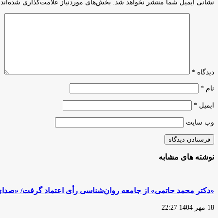
نشانی ایمیل شما منتشر نخواهد شد.
بخش‌های موردنیاز علامت‌گذاری شده‌اند
واکنش
تهران
به
به
نامه
فیلترینگ
اخیر
ناگهانی
ریاست‌جمهوری
«نماوا»
درباره
و
پلتفرم‌های
«خانومی»
دارویی
درست
دیدگاه
*
است؟
نام
*
ایمیل
*
وب‌ سایت
نوشته های مشابه
«دکتر محمد حاتمی» از جامعه روان‌شناسی رأی اعتماد گرفت/ «صدای
18 مهر 1404 22:27