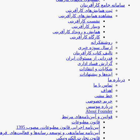
سامانه جامع کارآفرینان
ثبت همایش‌های کارآفرینی
مشاهده همایش‌های کارآفرینی
نشست کارآفرینی
وبینار کارآفرینی
همایش و رویداد کارآفرینی
کارگاه کارآفرینی
روشنفکرانه
ارسال سوژه‌ خبری
تالیف کتاب کارآفرینان
قدردانی از مسئولان ایران
گزارش فساد اداری
شکایات و انتقادات
ایده‌ها و پیشنهادات
درباره ما
تماس با ما
اهداف
خط مشی
حریم خصوصی
درباره موسس
About Founder
قوانین و آیین‌نامه‌های مرتبط
‌قانون مطبوعات
آیین‌نامه اجرایی قانون مطبوعات، مصوب 1395
آیین‌نامه سامان­دهی و توسعه رسانه­‌ها و فعالیت‌­های فره
قانون تجارت الکترونیکی