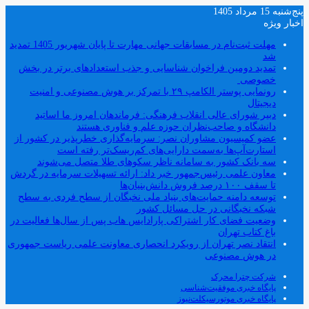
پنج‌شنبه 15 مرداد 1405
اخبار ویژه
مهلت ثبت‌نام در مسابقات جهانی مهارت تا پایان شهریور 1405 تمدید
شد
تمدید دومین فراخوان شناسایی و جذب استعدادهای برتر در بخش
خصوصی
رونمایی پوستر الکامپ ۲۹ با تمرکز بر هوش مصنوعی و امنیت
دیجیتال
دبیر شورای عالی انقلاب فرهنگی: فرماندهان امروز ما اساتید
دانشگاه و صاحب‌نظران حوزه علم و فناوری هستند
عضو کمیسیون مشاوران نصر: سرمایه‌گذاری خطرپذیر در کشور از
استارت‌آپ‌ها به‌سمت دارایی‌های کم‌ریسک‌تر رفته است
سه بانک کشور به سامانه ناظر سکوهای طلا متصل می‌شوند
معاون علمی رئیس‌جمهور خبر داد: ارائه تسهیلات سرمایه در گردش
تا سقف ۱۰۰ درصد فروش دانش‌بنیان‌ها
توسعه دامنه حمایت‌های بنیاد ملی نخبگان از سطح فردی به سطح
شبکه نخبگانی در حل مسائل کشور
وضعیت فضای کار اشتراکی پارادایس هاب پس از سال‌ها فعالیت در
باغ کتاب تهران
انتقاد نصر تهران از رویکرد انحصاری معاونت علمی ریاست جمهوری
در هوش مصنوعی
شرکت چترا محرک
پایگاه خبری موفقیت‌شناسی
پایگاه خبری موتورسیکلت‌نیوز