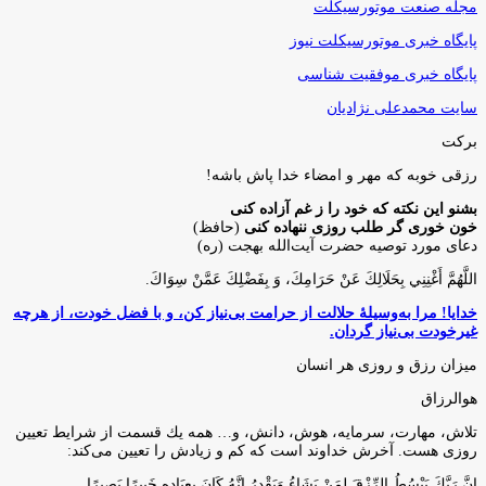
مجله صنعت موتورسیکلت
پایگاه خبری موتورسیکلت نیوز
پایگاه خبری موفقیت شناسی
سایت محمدعلی نژادیان
برکت
رزقی خوبه كه مهر و امضاء خدا پاش باشه!
بشنو این نکته که خود را ز غم آزاده کنی
خون خوری گر طلب روزی ننهاده کنی
(حافظ)
دعای مورد توصیه حضرت آیت‌الله بهجت (ره)
اللَّهُمَّ أَغْنِنِي بِحَلَالِكَ عَنْ حَرَامِكَ، وَ بِفَضْلِكَ عَمَّنْ سِوَاكَ‏.
خدایا! مرا به‌وسیلۀ حلالت از حرامت بی‌نیاز کن، و با فضل خودت، از هرچه
غیرخودت بی‌نیاز گردان.
میزان رزق و روزی هر انسان
هوالرزاق
تلاش، مهارت، سرمايه، هوش، دانش، و… همه يك قسمت از شرايط تعيين
روزى هست. آخرش خداوند است كه كم و زيادش را تعيين مى‌كند:
إِنَّ رَبَّكَ يَبْسُطُ الرِّزْقَ لِمَنْ يَشَاءُ وَيَقْدِرُ إِنَّهُ كَانَ بِعِبَادِهِ خَبِيرًا بَصِيرًا