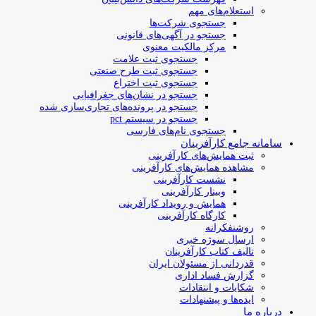
استعلام‌های مهم
جستجوی شرکت‌ها
جستجو در آگهی‌های قانونی
مرکز مالکیت معنوی
جستجوی ثبت علامت
جستجوی ثبت طرح صنعتی
جستجوی ثبت اختراع
جستجو در نشان‌های جغرافیایی
جستجو در پرونده‌های تجاری‌سازی شده
جستجو در سیستم pct
جستجوی نام‌های فارسی
سامانه جامع کارآفرینان
ثبت همایش‌های کارآفرینی
مشاهده همایش‌های کارآفرینی
نشست کارآفرینی
وبینار کارآفرینی
همایش و رویداد کارآفرینی
کارگاه کارآفرینی
روشنفکرانه
ارسال سوژه‌ خبری
تالیف کتاب کارآفرینان
قدردانی از مسئولان ایران
گزارش فساد اداری
شکایات و انتقادات
ایده‌ها و پیشنهادات
درباره ما