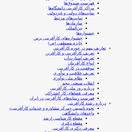
فهرست صندوق‌ها
مراکز کارآفرینی دانشگاه‌ها
سایت‌های دولتی و غیردولتی
سایت‌های مرتبط
سازمان‌ها
بین‌المللی
جشنواره‌ها
جشنواره‌های کارآفرینی‌ پرس
جایزه مصطفی (ص)
تعاریف مهم در حوزه کارآفرینی
تعریف کارآفرینی و کارآفرین
تعریف استارت‌آپ
انواع کارآفرینان
موفقیت در کارآفرینی
تعریف خلاقیت و نوآوری
نظام ملی نوآوری
انقلاب صنعتی پنجم
درباره روز ملی کارآفرینی
معرفی فضاهای کار اشتراکی
فهرست رسانه‌های کارآفرینی در ایران
درباره رشته کارآفرینی
نحوه تاسیس «مرکز مشاوره و خدمات کارآفرینی»
واحدهای دانشگاهی
مقطع کارشناسی ارشد
مقطع دکتری
معرفی دکتری کارآفرینی