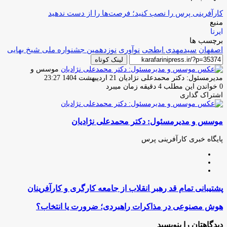
کارآفرینی پرس را نصب کنید؛ فرصت‌ها را از دست ندهید
منبع
ایرنا
برچسب ها
اصفهان
سیدمهدی ابطحی
نوآوری
نوزدهمین جشنواره ملی شیخ‌ بهایی
لینک کوتاه
موسس و
ارسال
مدیرمسئول: دکتر محمدعلی نژادیان
21 اردیبهشت 1404 23:27
ایمیل
0
خواندن این مطلب 4 دقیقه زمان میبرد
اشتراک گذاری
چاپ
فیس
توئیتر
واتس
تلگرام
لینکدین
اشتراک
(X)
آپ
بوک
گذاری
موسس و مدیرمسئول: دکتر محمدعلی نژادیان
از
طریق
ایمیل
پایگاه خبری کارآفرینی پرس
وبسایت
لینکدین
اینستاگرام
پشتیبانی
پشتیبانی تمام قد رهبر انقلاب از جامعه کارگری و کارآفرینان
تمام
قد
هوش
هوش مصنوعی در مذاکرات راهبردی؛ ضرورت یا انتخاب؟
رهبر
مصنوعی
انقلاب
در
دیدگاهتان را بنویسید