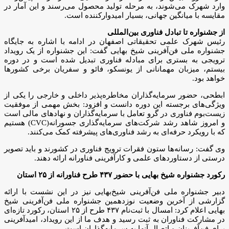
وارد شهرک می‌شوند، به مرحله تولید محصول می‌رسند و این آمار در
مقایسه با میانگین جهانی، بسیار امیدوارکننده است.
از جشنواره تا تبادل فناوری بین‌المللی
رئیس شهرک علمی تحقیقاتی اصفهان در ادامه با اشاره به جایگاه
جشنواره ملی فن‌آفرینی شیخ‌ بهایی گفت: این جشنواره از یک رویداد
ترویجی به بستری برای مبادله فناوری تبدیل شده است و در دوره
بیستم، میزبان مهمانانی از یونسکو، فائو و سفریان برخی کشورها
خواهد بود.
ابطحی، حضور سرمایه‌گذاران مخاطره‌پذیر داخلی و خارجی را یکی از
ویژگی‌های برجسته این دوره دانست و افزود: بخش مهمی از موفقیت
زیست‌بوم فناوری در گرو تعامل با سرمایه‌گذاران و نهادهای مالی است
و امروز شاهد رشد شرکت‌های سرمایه‌گذاری جسورانه(CVC) هستیم
که با رویکرد حرفه‌ای به رشد فناوری‌های پیشرفته کمک می‌کنند.
وی گفت: رسانه‌ها ستون فقرات ترویج فناوری در کشورند و باید تصویر
درستی از دستاوردهای علمی و کارآفرینی فناورانه ارائه دهند.
رکورد جشنواره شیخ بهایی با حضور ۴۳۷ طرح فناورانه از ۲۵ استان
دبیر جشنواره ملی فن‌آفرینی شیخ‌بهایی نیز در این نشست با ارائه
گزارشی از آخرین وضعیت نوزدهمین جشنواره ملی فن‌آفرینی شیخ
بهایی اعلام کرد: امسال با ثبت‌نام ۴۳۷ طرح از ۲۵ استان، رکورد تازه‌ای
در مشارکت فناوران به ثبت رسید و هدف ما از این رویداد، امیدآفرینی
برای فن‌آفرینان و اتصال آنها به سرمایه‌گذاران است