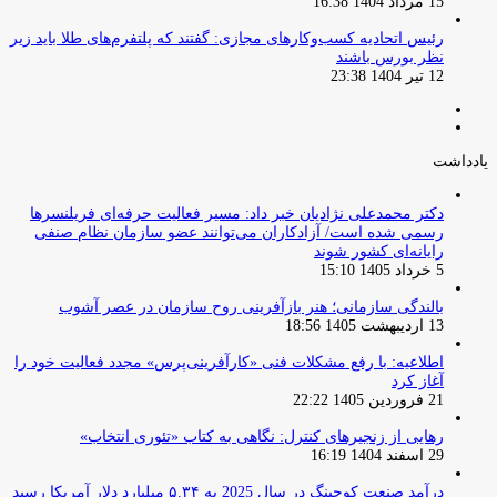
15 مرداد 1404 16:38
‏رئیس اتحادیه کسب‌وکارهای مجازی: گفتند که پلتفرم‌های طلا باید زیر
نظر بورس باشند
12 تیر 1404 23:38
صفحه
صفحه
قبلی
بعدی
یادداشت
دکتر محمدعلی نژادیان خبر داد: مسیر فعالیت حرفه‌ای فریلنسرها
رسمی شده است/ آزادکاران می‌توانند عضو سازمان نظام صنفی
رایانه‌ای کشور شوند
5 خرداد 1405 15:10
بالندگی سازمانی؛ هنر بازآفرینی روح سازمان در عصر آشوب
13 اردیبهشت 1405 18:56
اطلاعیه: با رفع مشکلات فنی «کارآفرینی‌پرس» مجدد فعالیت خود را
آغاز کرد
21 فروردین 1405 22:22
رهایی از زنجیرهای کنترل: نگاهی به کتاب «تئوری انتخاب»
29 اسفند 1404 16:19
درآمد صنعت کوچینگ در سال 2025 به ۵.۳۴ میلیارد دلار آمریکا رسید