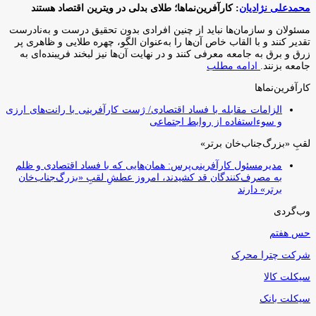
محمدعلی نژادیان
: کارآفرین‌نماها؛ طلای بدلی در ویترین اقتصاد هستند
مسئولان و سازمان‌ها نباید از چنین افرادی بدون تحقیق درست و به‌نادرست
تقدیر کنند و با القاب خاص آ‌ن‌ها را به‌عنوان الگو، چهره طلایی و ظاهری پر
زرق و برق به جامعه معرفی کنند و در نهایت آن‌ها نیز لبخند فریبنده‌ای به
جامعه بزنند.
ادامه مطلب
کارآفرین‌نماها
الزامات مقابله با فساد اقتصادی/ ژست کارآفرینی با رانت‌های ارزی
و سوءاستفاده از روابط اجتماعی
لقبِ «بزرگ‌جناب‌خان برتر»
مدیرمسئول کارآفرینی‌پرس: همان‌هایی که با فساد اقتصادی و ظلم
به مصرف‌کنندگان قد کشیدند، امروز عطشِ لقبِ «بزرگ‌جناب‌خان
برتر» دارند
وب‌گردی
حس هفتم
شرکت چترا محرک
سیکلت کالا
سیکلت بانک