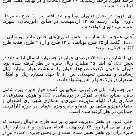
مرحله داوری برخط رسیدند، ۴۰ طرح انتخاب و در نهایت هفت طرح
فینالیست شدند.
وی افزود: در بخش فناوران نوپا و رشد یافته نیز ۱۰ طرح به مرحله
داوری نهایی رسید که ۲۳ اردیبهشت در سالن «ابوریحان» شهرک
تحقیقاتی، داوری خواهند شد.
آجلی همچنین با اشاره به بخش فناوری‌های خاص مانند پویانمایی و
«ICT» گفت: از ۲۵ طرح پویانمایی، ۱۲ طرح و از ۲۹ طرح، هفت طرح
ICT به فینال رسیدند.
وی با اشاره به رشد ۳۵ درصدی جوایز در جشنواره امسال ادامه داد: در
بخش ICT که ابتدا ۴۵ میلیارد ریال جایزه در نظر گرفته شده بود،
داوران با دیدن کیفیت طرح‌ها، جوایز را به هشت هزار میلیارد ریال
رساندند و همچنین تسهیلاتی بین ۱۰ تا چهل میلیارد ریال و امکان
استقرار در پارک فاوا را هم پیشنهاد دادند.
دبیر جشنواره ملی فن‌آفرینی شیخ‌بهایی گفت: چهار جایزه ویژه شامل
جایزه صنایع خلاق(با تمرکز بر پویانمایی)، ICT و هوش مصنوعی(با
همکاری پارک فاوا)، مدیریت شهری(با همکاری شهرداری اصفهان و
احتمالاً تبریز و مشهد در آینده) و جایزه ویژه «عماد» در حوزه کارآفرینی
اجتماعی در نظر گرفته شده است.
آجلی افزود: در بخش مدیریت شهری نیز سه طرح به فینال رسیدند که
داوری نهایی آنها روز ۲۴ اردیبهشت انجام می‌شود و ۶ میلیارد ریال
جایزه برای این بخش تعیین شده است و در بخش جایزه «عماد» نیز از