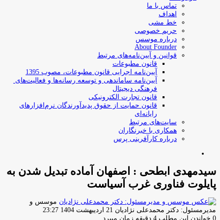
تماس با ما
اهداف
خط مشی
حریم خصوصی
درباره موسس
About Founder
قوانین و آیین‌نامه‌های مرتبط
‌قانون مطبوعات
آیین‌نامه اجرایی قانون مطبوعات، مصوب 1395
آیین‌نامه سامان­دهی و توسعه رسانه­‌ها و فعالیت‌­های
فرهنگی دیجیتال
قانون تجارت الکترونیکی
قانون حمایت از حقوق پدیدآورندگان نرم‌افزارهای
رایانه‌ای
سایت‌های مرتبط
همکاری با خبرنگاران
درباره کارآفرینی پرس
جستجو
برای
سیدمهدی ابطحی : اصفهان آماده تبدیل شدن به
پایلوت فناوری غرب آسیاست
موسس و
ارسال
مدیرمسئول: دکتر محمدعلی نژادیان
21 اردیبهشت 1404 23:27
ایمیل
0
خواندن این مطلب 4 دقیقه زمان میبرد