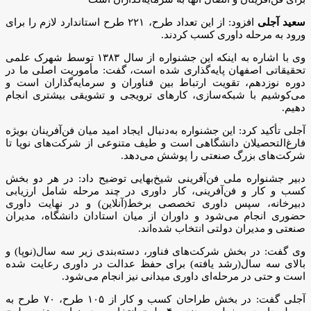
سعید آجلی
افزود: از این تعداد طرح، ۲۲۱ طرح استاندارد لازم را برای
ورود به مرحله داوری کسب کردند.
وی با اشاره به اینکه این جشنواره از سال ۱۳۸۳ توسط شهرک علمی
تحقیقاتی اصفهان پایه‌گذاری شده است، گفت: مأموریت اصلی ما در
دوره نوزدهم، تقویت ارتباط بین فناوران و سرمایه‌گذاران است و
می‌کوشیم با شبکه‌سازی، کارهای ترویجی و تشویقی بیشتری انجام
دهیم.
آجلی تأکید کرد: این جشنواره به‌دنبال ایجاد امید میان فن‌آفرینان بویژه
فارغ‌التحصیلان دانشگاهی است و طیف متنوعی از شرکت‌های نوپا تا
شرکت‌های بزرگ صنعتی را پوشش می‌دهد.
دبیر جشنواره ملی فن‌آفرینی شیخ‌بهایی توضیح داد: در هر دو بخش
کسب‌ و کار و فن‌آفرینی، کار داوری در چند مرحله شامل ارزیابی
دبیرخانه، سپس داوری تخصصی برخط(آنلاین) و در نهایت داوری
حضوری انجام می‌شود و داوران از میان استادان دانشگاه، مدیران
صنعتی و مدیران دولتی انتخاب شده‌اند.
وی گفت: در بخش شرکت‌های فناور، دسته‌بندی زیر سه سال(نوپا) و
بالای سه سال(رشد یافته) برای حفظ عدالت در داوری رعایت شده
است و حتی در مرحله‌ای داوری میدانی نیز انجام می‌شود.
آجلی گفت: در بخش طراحان کسب‌ و کار از ۱۰۵ طرح، ۷۰ طرح به