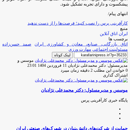
پیشکسوت و دارای تجربه تشکیل شود‌.
انتهای پیام/
کارآفرینی پرس را نصب کنید؛ فرصت‌ها را از دست ندهید
منبع
ایران اتاق آنلاین
برچسب ها
اتاق بازرگانی، صنایع، معادن و کشاورزی ایران
صمد حسن‌زاده
مسئولینت اجتماعی
مهارت ورزی
لینک کوتاه
موسس و
ارسال
مدیرمسئول: دکتر محمدعلی نژادیان
11 فروردین 1404 23:01
ایمیل
0
خواندن این مطلب 2 دقیقه زمان میبرد
اشتراک گذاری
چاپ
فیس
توئیتر
واتس
تلگرام
لینکدین
اشتراک
(X)
آپ
بوک
گذاری
موسس و مدیرمسئول: دکتر محمدعلی نژادیان
از
طریق
ایمیل
پایگاه خبری کارآفرینی پرس
وبسایت
لینکدین
اینستاگرام
حمایت
حمایت از شرکت‌های دانش‌بنیان در شهرک‌های صنعتی ایران