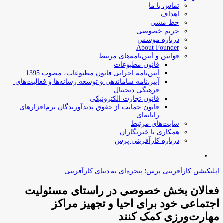
تماس با ما
اهداف
خط مشی
حریم خصوصی
درباره موسس
About Founder
قوانین و آیین‌نامه‌های مرتبط
‌قانون مطبوعات
آیین‌نامه اجرایی قانون مطبوعات، مصوب 1395
آیین‌نامه سامان­دهی و توسعه رسانه­‌ها و فعالیت‌­های
فرهنگی دیجیتال
قانون تجارت الکترونیکی
قانون حمایت از حقوق پدیدآورندگان نرم‌افزارهای
رایانه‌ای
سایت‌های مرتبط
همکاری با خبرنگاران
درباره کارآفرینی پرس
جستجو
برای
اپلیکیشن کارآفرینی پرس؛ پنجره‌ای به دنیای کارآفرینی
فعالان بخش خصوصی در راستای مسئولیت
اجتماعی خود برای احیا و تجهیز مراکز
مهارت‌ورزی کمک کنند