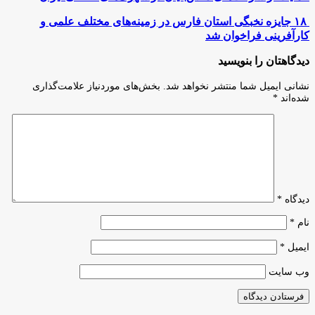
از
شرکت‌های
۱۸
۱۸ جایزه نخبگی استان فارس در زمینه‌های مختلف علمی و
دانش‌بنیان
جایزه
کارآفرینی فراخوان شد
در
نخبگی
شهرک‌های
استان
دیدگاهتان را بنویسید
صنعتی
فارس
ایران
در
نشانی ایمیل شما منتشر نخواهد شد.
بخش‌های موردنیاز علامت‌گذاری
زمینه‌های
شده‌اند
*
مختلف
علمی
و
کارآفرینی
فراخوان
شد
دیدگاه
*
نام
*
ایمیل
*
وب‌ سایت