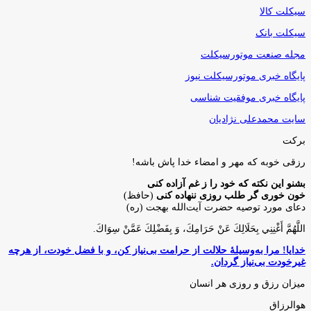
سیکلت کالا
سیکلت بانک
مجله صنعت موتورسیکلت
پایگاه خبری موتورسیکلت نیوز
پایگاه خبری موفقیت شناسی
سایت محمدعلی نژادیان
برکت
رزقی خوبه كه مهر و امضاء خدا پاش باشه!
بشنو این نکته که خود را ز غم آزاده کنی
خون خوری گر طلب روزی ننهاده کنی
(حافظ)
دعای مورد توصیه حضرت آیت‌الله بهجت (ره)
اللَّهُمَّ أَغْنِنِي بِحَلَالِكَ عَنْ حَرَامِكَ، وَ بِفَضْلِكَ عَمَّنْ سِوَاكَ‏.
خدایا! مرا به‌وسیلۀ حلالت از حرامت بی‌نیاز کن، و با فضل خودت، از هرچه
غیرخودت بی‌نیاز گردان.
میزان رزق و روزی هر انسان
هوالرزاق