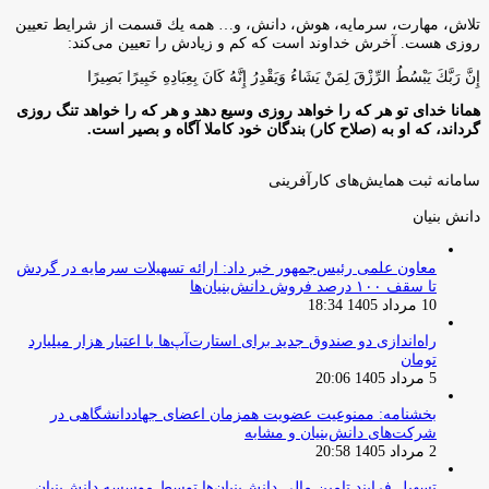
تلاش، مهارت، سرمايه، هوش، دانش، و… همه يك قسمت از شرايط تعيين
روزى هست. آخرش خداوند است كه كم و زيادش را تعيين مى‌كند:
إِنَّ رَبَّكَ يَبْسُطُ الرِّزْقَ لِمَنْ يَشَاءُ وَيَقْدِرُ إِنَّهُ كَانَ بِعِبَادِهِ خَبِيرًا بَصِيرًا
همانا خدای تو هر که را خواهد روزی وسیع دهد و هر که را خواهد تنگ روزی
گرداند، که او به (صلاح کار) بندگان خود کاملا آگاه و بصیر است.
سامانه ثبت همایش‌های کارآفرینی
دانش‌ بنیان‌
معاون علمی رئیس‌جمهور خبر داد: ارائه تسهیلات سرمایه در گردش
تا سقف ۱۰۰ درصد فروش دانش‌بنیان‌ها
10 مرداد 1405 18:34
راه‌اندازی دو صندوق جدید برای استارت‌آپ‌ها با اعتبار هزار میلیارد
تومان
5 مرداد 1405 20:06
بخشنامه: ممنوعیت عضویت همزمان اعضای جهاددانشگاهی در
شرکت‌های دانش‌بنیان و مشابه
2 مرداد 1405 20:58
تسهیل فرایند تامین مالی دانش‌بنیان‌ها توسط موسسه دانش‌بنیان