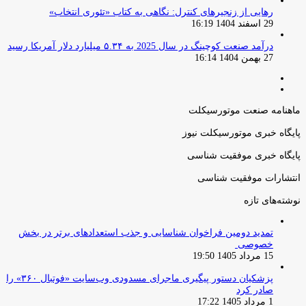
رهایی از زنجیرهای کنترل: نگاهی به کتاب «تئوری انتخاب»
29 اسفند 1404 16:19
درآمد صنعت کوچینگ در سال 2025 به ۵.۳۴ میلیارد دلار آمریکا رسید
27 بهمن 1404 16:14
صفحه
صفحه
قبلی
بعدی
ماهنامه صنعت موتورسیکلت
پایگاه خبری موتورسیکلت نیوز
پایگاه خبری موفقیت شناسی
انتشارات موفقیت شناسی
نوشته‌های تازه
تمدید دومین فراخوان شناسایی و جذب استعدادهای برتر در بخش
خصوصی
15 مرداد 1405 19:50
پزشکیان دستور پیگیری ماجرای مسدودی وب‌سایت «فوتبال ۳۶۰» را
صادر کرد
1 مرداد 1405 17:22