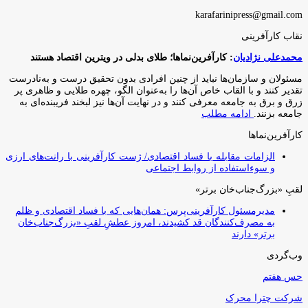
karafarinipress@gmail.com
نقاب کارآفرینی
محمدعلی نژادیان
: کارآفرین‌نماها؛ طلای بدلی در ویترین اقتصاد هستند
مسئولان و سازمان‌ها نباید از چنین افرادی بدون تحقیق درست و به‌نادرست
تقدیر کنند و با القاب خاص آ‌ن‌ها را به‌عنوان الگو، چهره طلایی و ظاهری پر
زرق و برق به جامعه معرفی کنند و در نهایت آن‌ها نیز لبخند فریبنده‌ای به
جامعه بزنند.
ادامه مطلب
کارآفرین‌نماها
الزامات مقابله با فساد اقتصادی/ ژست کارآفرینی با رانت‌های ارزی
و سوءاستفاده از روابط اجتماعی
لقبِ «بزرگ‌جناب‌خان برتر»
مدیرمسئول کارآفرینی‌پرس: همان‌هایی که با فساد اقتصادی و ظلم
به مصرف‌کنندگان قد کشیدند، امروز عطشِ لقبِ «بزرگ‌جناب‌خان
برتر» دارند
وب‌گردی
حس هفتم
شرکت چترا محرک