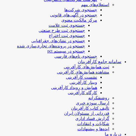
استعلام‌های مهم
جستجوی شرکت‌ها
جستجو در آگهی‌های قانونی
مرکز مالکیت معنوی
جستجوی ثبت علامت
جستجوی ثبت طرح صنعتی
جستجوی ثبت اختراع
جستجو در نشان‌های جغرافیایی
جستجو در پرونده‌های تجاری‌سازی شده
جستجو در سیستم pct
جستجوی نام‌های فارسی
سامانه جامع کارآفرینان
ثبت همایش‌های کارآفرینی
مشاهده همایش‌های کارآفرینی
نشست کارآفرینی
وبینار کارآفرینی
همایش و رویداد کارآفرینی
کارگاه کارآفرینی
روشنفکرانه
ارسال سوژه‌ خبری
تالیف کتاب کارآفرینان
قدردانی از مسئولان ایران
گزارش فساد اداری
شکایات و انتقادات
ایده‌ها و پیشنهادات
درباره ما