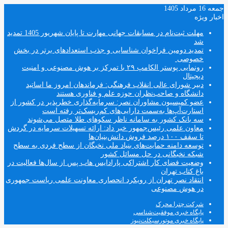
جمعه 16 مرداد 1405
اخبار ویژه
مهلت ثبت‌نام در مسابقات جهانی مهارت تا پایان شهریور 1405 تمدید
شد
تمدید دومین فراخوان شناسایی و جذب استعدادهای برتر در بخش
خصوصی
رونمایی پوستر الکامپ ۲۹ با تمرکز بر هوش مصنوعی و امنیت
دیجیتال
دبیر شورای عالی انقلاب فرهنگی: فرماندهان امروز ما اساتید
دانشگاه و صاحب‌نظران حوزه علم و فناوری هستند
عضو کمیسیون مشاوران نصر: سرمایه‌گذاری خطرپذیر در کشور از
استارت‌آپ‌ها به‌سمت دارایی‌های کم‌ریسک‌تر رفته است
سه بانک کشور به سامانه ناظر سکوهای طلا متصل می‌شوند
معاون علمی رئیس‌جمهور خبر داد: ارائه تسهیلات سرمایه در گردش
تا سقف ۱۰۰ درصد فروش دانش‌بنیان‌ها
توسعه دامنه حمایت‌های بنیاد ملی نخبگان از سطح فردی به سطح
شبکه نخبگانی در حل مسائل کشور
وضعیت فضای کار اشتراکی پارادایس هاب پس از سال‌ها فعالیت در
باغ کتاب تهران
انتقاد نصر تهران از رویکرد انحصاری معاونت علمی ریاست جمهوری
در هوش مصنوعی
شرکت چترا محرک
پایگاه خبری موفقیت‌شناسی
پایگاه خبری موتورسیکلت‌نیوز