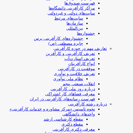
فهرست صندوق‌ها
مراکز کارآفرینی دانشگاه‌ها
سایت‌های دولتی و غیردولتی
سایت‌های مرتبط
سازمان‌ها
بین‌المللی
جشنواره‌ها
جشنواره‌های کارآفرینی‌ پرس
جایزه مصطفی (ص)
تعاریف مهم در حوزه کارآفرینی
تعریف کارآفرینی و کارآفرین
تعریف استارت‌آپ
انواع کارآفرینان
موفقیت در کارآفرینی
تعریف خلاقیت و نوآوری
نظام ملی نوآوری
انقلاب صنعتی پنجم
درباره روز ملی کارآفرینی
معرفی فضاهای کار اشتراکی
فهرست رسانه‌های کارآفرینی در ایران
درباره رشته کارآفرینی
نحوه تاسیس «مرکز مشاوره و خدمات کارآفرینی»
واحدهای دانشگاهی
مقطع کارشناسی ارشد
مقطع دکتری
معرفی دکتری کارآفرینی