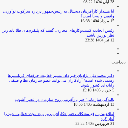
28 آبان 1404 08:22
آیا هشدار کارآفرینان دیجیتال به رئیس‌جمهور درباره سرکوب نوآوری،
واقعی و به‌جا است؟
15 مرداد 1404 16:38
‏رئیس اتحادیه کسب‌وکارهای مجازی: گفتند که پلتفرم‌های طلا باید زیر
نظر بورس باشند
12 تیر 1404 23:38
صفحه
صفحه
قبلی
بعدی
یادداشت
دکتر محمدعلی نژادیان خبر داد: مسیر فعالیت حرفه‌ای فریلنسرها
رسمی شده است/ آزادکاران می‌توانند عضو سازمان نظام صنفی
رایانه‌ای کشور شوند
5 خرداد 1405 15:10
بالندگی سازمانی؛ هنر بازآفرینی روح سازمان در عصر آشوب
13 اردیبهشت 1405 18:56
اطلاعیه: با رفع مشکلات فنی «کارآفرینی‌پرس» مجدد فعالیت خود را
آغاز کرد
21 فروردین 1405 22:22