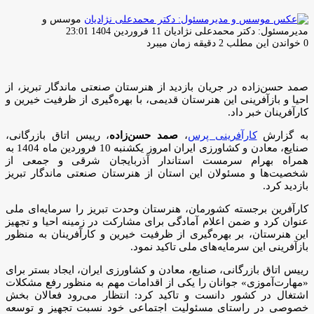
موسس و
ارسال
مدیرمسئول: دکتر محمدعلی نژادیان
11 فروردین 1404 23:01
ایمیل
0
خواندن این مطلب 2 دقیقه زمان میبرد
صمد حسن‌‎زاده در جریان بازدید از هنرستان صنعتی ماندگار تبریز، از
احیا و بازآفرینی این هنرستان قدیمی، با بهره‌گیری از ظرفیت خیرین و
کارآفرینان خبر داد.
به گزارش
کارآفرینی پرس
،
صمد حسن‌زاده
، رییس اتاق بازرگانی،
صنایع، معادن و کشاورزی ایران امروز یکشنبه 10 فروردین ماه 1404 به
همراه بهرام سرمست استاندار آذربایجان شرقی و جمعی از
شخصیت‌ها و مسئولان این استان از هنرستان صنعتی ماندگار تبریز
بازدید کرد.
کارآفرین برجسته کشورمان، هنرستان وحدت تبریز را سرمایه‌ای ملی
عنوان کرد و ضمن اعلام آمادگی برای مشارکت در زمینه احیا و تجهیز
این هنرستان، بر بهره‌گیری از ظرفیت خیرین و کارآفرینان به منظور
بازآفرینی این سرمایه‌های ملی تاکید نمود.
رییس اتاق بازرگانی، صنایع، معادن و کشاورزی ایران، ایجاد بستر برای
«مهارت‌آموزی» جوانان را یکی از اقدامات مهم به منظور رفع مشکلات
اشتغال در کشور دانست و تاکید کرد: انتظار می‌رود فعالان بخش
خصوصی در راستای مسئولیت اجتماعی خود نسبت تجهیز و توسعه