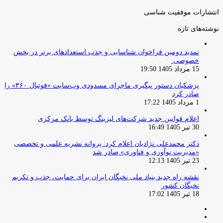
انتشارات موفقیت شناسی
نوشته‌های تازه
تمدید دومین فراخوان شناسایی و جذب استعدادهای برتر در بخش
خصوصی
15 مرداد 1405 19:50
پزشکیان دستور پیگیری ماجرای مسدودی وب‌سایت «فوتبال ۳۶۰» را
صادر کرد
1 مرداد 1405 17:22
اعلام قوانین جدید شرکت‌های لیزینگ توسط بانک مرکزی
30 تیر 1405 16:49
دکتر محمدعلی نژادیان اعلام کرد: پروانه نشریه علمی و تخصصی
«مدیریت نوآوری و فناوری» صادر شد
23 تیر 1405 12:13
نقشه راه جدید بنیاد ملی نخبگان ایران برای حمایت، جذب و تکریم
نخبگان کشور
18 تیر 1405 17:02
صفحه
صفحه
قبلی