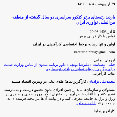
29 اردیبهشت 1404 14:11
بازدید رتبه‌های برتر کنکور سراسری دو سال گذشته از منطقه
بین‌المللی نوآوری ایران
8 آذر 1403 20:06
تماس با کارآفرینی پرس
اولین و تنها رسانه برخط اختصاصی کارآفرینی در ایران
karafarinipress@gmail.com
ارزهای نیمایی
فیلم | عصبانیت «علیرضا یونچی» داور برنامه میدون از تماس وزارت صمت
برای پیگیری ارزهای نیمایی دریافتی توسط وی
نقاب کارآفرینی
محمدعلی نژادیان
: کارآفرین‌نماها؛ طلای بدلی در ویترین اقتصاد هستند
مسئولان و سازمان‌ها نباید از چنین افرادی بدون تحقیق درست و به‌نادرست
تقدیر کنند و با القاب خاص آ‌ن‌ها را به‌عنوان الگو، چهره طلایی و ظاهری پر
زرق و برق به جامعه معرفی کنند و در نهایت آن‌ها نیز لبخند فریبنده‌ای به
جامعه بزنند.
ادامه مطلب
کارآفرین‌نماها