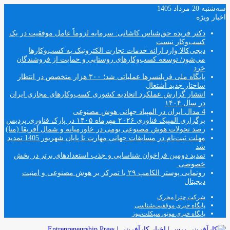
سه‌شنبه 20 مرداد 1405
اخبار ویژه
دکتر فریده حق‌شناس کاشانی: سرمایه لزوماً عامل‌ موفقیت در یک
کسب‌و‌کار نیست
دیجی‌کالا وارد ارائه خدمات تجارت الکترونیک به کسب‌وکارها
می‌شود/ توسعه کسب‌وکارهای روستایی و حمایت از فروشندگان
خرد
پایگاه ملی فریلنسرها عملیاتی شد؛ ۳۰۰ هزار متخصص در انتظار
ساختار جدید اشتغال
انتشار گزارش عملکرد اتحادیه کشوری کسب‌وکارهای مجازی ایران
در سال ۱۴۰۴
4 مدال ایران در المپیاد جهانی هوش مصنوعی
برگزاری المپیک فناوری ۲۰۲۶ مهرماه ۱۴۰۵ در پارک فناوری پردیس
رصد تحولات هوش مصنوعی بومی در خاورمیانه و شمال آفریقا (منا)
مهلت ثبت‌نام در مسابقات جهانی مهارت تا پایان شهریور 1405 تمدید
شد
تمدید دومین فراخوان شناسایی و جذب استعدادهای برتر در بخش
خصوصی
رونمایی پوستر الکامپ ۲۹ با تمرکز بر هوش مصنوعی و امنیت
دیجیتال
شرکت چترا محرک
پایگاه خبری موفقیت‌شناسی
پایگاه خبری موتورسیکلت‌نیوز