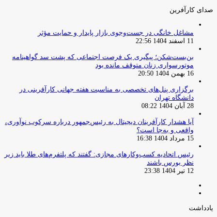
صدای کارآفرین
مشاغل خانگی در جست‌وجوی بازار پایدار و حمایت مؤثر
11 اسفند 1404 22:56
بن‌بست‌شکن؛ پیگیری یک فرصت اجتماعی که پشت سد گواهینامه
موتورسواری زنان متوقف مانده بود
16 بهمن 1404 20:50
برگزاری پنل‌های تخصصی به مناسبت هفته جهانی کارآفرینی در
دانشگاه تهران
28 آبان 1404 08:22
آیا هشدار کارآفرینان دیجیتال به رئیس‌جمهور درباره سرکوب نوآوری،
واقعی و به‌جا است؟
15 مرداد 1404 16:38
‏رئیس اتحادیه کسب‌وکارهای مجازی: گفتند که پلتفرم‌های طلا باید زیر
نظر بورس باشند
12 تیر 1404 23:38
صفحه
صفحه
قبلی
بعدی
یادداشت