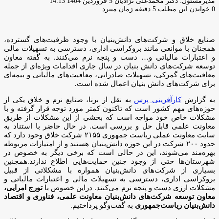
ارسال
مدیرمسئول: دکتر محمدعلی نژادیان
5 فروردین 1404 14:13
ایمیل
0
خواندن این مطلب 5 دقیقه زمان میبرد
صنایع خلاق و شرکت‌های دانش‌بنیان با وجود ظرفیت‌های گسترده،
همچنان با موانعی مانند بروکراسی اداری، دسترسی به تسهیلات مالی
و اعتبارات مالیاتی و… دست و پنجه نرم می‌کنند. به گفته معاون
توسعه شرکت‌های دانش بنیان در سال جاری اقدامات ویژه‌ای از جمله
معافیت‌های گمرکی، تسهیلات صادراتی، معافیت‌های مالیاتی و بیمه‌ای
برای شرکت‌های دانش بنیان اعمال شده است.
به گزارش
کارآفرینی پرس
به نقل از برنا، صنایع نرم و خلاق یکی از
حوزه‌های مهم کشور است که تاکنون کمتر مورد توجه قرار گرفته و با
مشکلات خاص خود مواجه است که بخشی از این مشکلات از طریق
معاونت علمی قابل حل و بررسی است. در حال حاضر با استناد به
سایت معاونت عملی ریاست جمهوری ۲۱۵۵ شرکت خلاق وجود دارد که
حدود ۲۰۰ شرکت در این حوزه دانش‌بنیان هستند و از امتیازات مربوطه
بهره‌مند می‌شوند، این در حالی است که برخی دیگر به خصوص در
شهرستان‌ها حتی از وجود چنین حمایت‌هایی اطلاع ندارند.همچنین
بسیاری از شرکت‌های دانش‌بنیان همواره با مشکلاتی از قبیل
بروکراسی اداری، دسترسی به تسهیلات مالی و اعتبارات مالیاتی و
مشکلات ارزی دست و پنجه نرم می‌کنند. دراین خصوص با
تورج امرایی،
معاون توسعه شرکت‌های دانش‌بنیان معاونت علمی، فناوری و اقتصاد
دانش‌بنیان ریاست‌جمهوری
به گفت‌و‌گو پرداختیم.