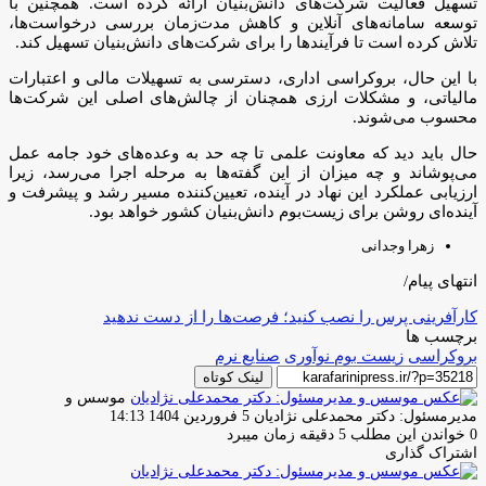
تسهیل فعالیت شرکت‌های دانش‌بنیان ارائه کرده است. همچنین با
توسعه سامانه‌های آنلاین و کاهش مدت‌زمان بررسی درخواست‌ها،
تلاش کرده است تا فرآیند‌ها را برای شرکت‌های دانش‌بنیان تسهیل کند.
با این حال، بروکراسی اداری، دسترسی به تسهیلات مالی و اعتبارات
مالیاتی، و مشکلات ارزی همچنان از چالش‌های اصلی این شرکت‌ها
محسوب می‌شوند.
حال باید دید که معاونت علمی تا چه حد به وعده‌های خود جامه عمل
می‌پوشاند و چه میزان از این گفته‌ها به مرحله اجرا می‌رسد، زیرا
ارزیابی عملکرد این نهاد در آینده، تعیین‌کننده مسیر رشد و پیشرفت و
آینده‌ای روشن برای زیست‌بوم دانش‌بنیان کشور خواهد بود.
زهرا وجدانی
انتهای پیام/
کارآفرینی پرس را نصب کنید؛ فرصت‌ها را از دست ندهید
برچسب ها
بروکراسی
زیست بوم نوآوری
صنایع نرم
لینک کوتاه
موسس و
ارسال
مدیرمسئول: دکتر محمدعلی نژادیان
5 فروردین 1404 14:13
ایمیل
0
خواندن این مطلب 5 دقیقه زمان میبرد
اشتراک گذاری
چاپ
فیس
توئیتر
واتس
تلگرام
لینکدین
اشتراک