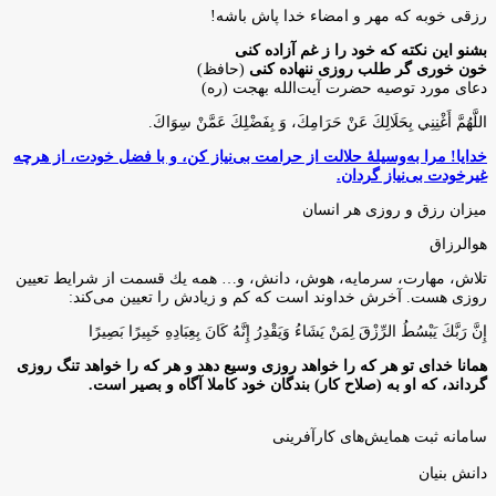
رزقی خوبه كه مهر و امضاء خدا پاش باشه!
بشنو این نکته که خود را ز غم آزاده کنی
خون خوری گر طلب روزی ننهاده کنی
(حافظ)
دعای مورد توصیه حضرت آیت‌الله بهجت (ره)
اللَّهُمَّ أَغْنِنِي بِحَلَالِكَ عَنْ حَرَامِكَ، وَ بِفَضْلِكَ عَمَّنْ سِوَاكَ‏.
خدایا! مرا به‌وسیلۀ حلالت از حرامت بی‌نیاز کن، و با فضل خودت، از هرچه
غیرخودت بی‌نیاز گردان.
میزان رزق و روزی هر انسان
هوالرزاق
تلاش، مهارت، سرمايه، هوش، دانش، و… همه يك قسمت از شرايط تعيين
روزى هست. آخرش خداوند است كه كم و زيادش را تعيين مى‌كند:
إِنَّ رَبَّكَ يَبْسُطُ الرِّزْقَ لِمَنْ يَشَاءُ وَيَقْدِرُ إِنَّهُ كَانَ بِعِبَادِهِ خَبِيرًا بَصِيرًا
همانا خدای تو هر که را خواهد روزی وسیع دهد و هر که را خواهد تنگ روزی
گرداند، که او به (صلاح کار) بندگان خود کاملا آگاه و بصیر است.
سامانه ثبت همایش‌های کارآفرینی
دانش‌ بنیان‌