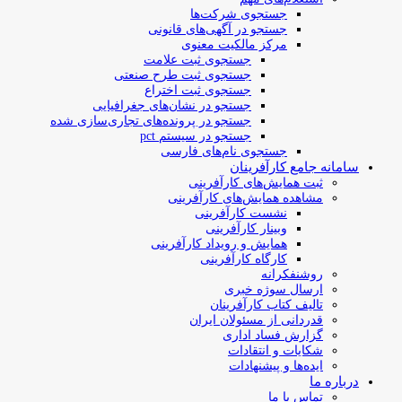
جستجوی شرکت‌ها
جستجو در آگهی‌های قانونی
مرکز مالکیت معنوی
جستجوی ثبت علامت
جستجوی ثبت طرح صنعتی
جستجوی ثبت اختراع
جستجو در نشان‌های جغرافیایی
جستجو در پرونده‌های تجاری‌سازی شده
جستجو در سیستم pct
جستجوی نام‌های فارسی
سامانه جامع کارآفرینان
ثبت همایش‌های کارآفرینی
مشاهده همایش‌های کارآفرینی
نشست کارآفرینی
وبینار کارآفرینی
همایش و رویداد کارآفرینی
کارگاه کارآفرینی
روشنفکرانه
ارسال سوژه‌ خبری
تالیف کتاب کارآفرینان
قدردانی از مسئولان ایران
گزارش فساد اداری
شکایات و انتقادات
ایده‌ها و پیشنهادات
درباره ما
تماس با ما