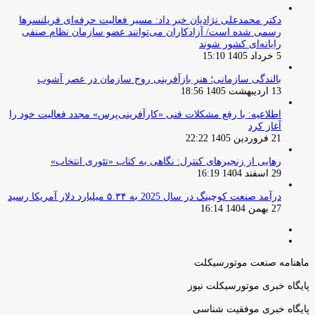
دکتر محمدعلی نژادیان خبر داد: مسیر فعالیت حرفه‌ای فریلنسرها
رسمی شده است/ آزادکاران می‌توانند عضو سازمان نظام صنفی
رایانه‌ای کشور شوند
5 خرداد 1405 15:10
بالندگی سازمانی؛ هنر بازآفرینی روح سازمان در عصر آشوب
13 اردیبهشت 1405 18:56
اطلاعیه: با رفع مشکلات فنی «کارآفرینی‌پرس» مجدد فعالیت خود را
آغاز کرد
21 فروردین 1405 22:22
رهایی از زنجیرهای کنترل: نگاهی به کتاب «تئوری انتخاب»
29 اسفند 1404 16:19
درآمد صنعت کوچینگ در سال 2025 به ۵.۳۴ میلیارد دلار آمریکا رسید
27 بهمن 1404 16:14
صفحه
صفحه
قبلی
بعدی
ماهنامه صنعت موتورسیکلت
پایگاه خبری موتورسیکلت نیوز
پایگاه خبری موفقیت شناسی