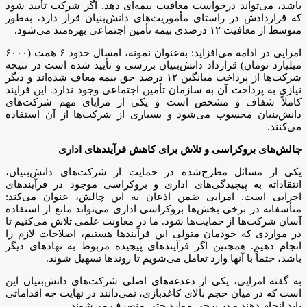
باشد، می‌تواند درخواست معافیت بیمه‌ای دهد. اگر شرکت تأیید شود
که قراردادش در راستای مأموریت‌های دانش‌بنیان قرار دارد، به‌طور
متوسط از معافیت ۱۲ درصدی بیمه تأمین اجتماعی بهره‌مند می‌شود.
امرایی در ادامه می‌افزاید: به‌عنوان نمونه، امسال حدود ۶ همت (۶۰۰۰
میلیارد تومان) قرارداد دانش‌بنیان بررسی و تأیید شده است در نتیجه
شرکت‌ها از پرداخت میانگین ۱۲ درصد حق بیمه معاف شده‌اند و دیگر
نیازی به پرداخت آن به سازمان تأمین اجتماعی وجود ندارد. این فرایند
کاملاً شفاف و مشخص است و یکی از مزایای مهم شرکت‌های
دانش‌بنیان محسوب می‌شود و بسیاری از شرکت‌ها از آن استفاده
می‌کنند.
چالش‌های بروکراسی و تلاش برای کاهش فرآیند‌های اداری
یکی از مسائل مطرح‌شده در حمایت از شرکت‌های دانش‌بنیان،
انتقاداته به پیچیدگی‌های اداری و بروکراسی موجود در فرآیند‌های
اجرایی است. امرایی ضمن اذعان به این چالش، عنوان می‌کند:
متأسفانه در برخی بخش‌ها بروکراسی اداری می‌تواند مانع از استفاده
آسان شرکت‌ها از حمایت‌ها شود. ما در معاونت علمی تلاش می‌کنیم تا
در مواردی که خودمان متولی این فرآیند‌ها هستیم، اصلاحات لازم را
انجام دهیم. همچنین اگر فرآیند‌های پیچیده مربوط به نهاد‌های دیگر
باشد، حتماً با آنها وارد تعامل می‌شویم تا روند‌ها تسهیل شوند.
به گفته امرایی، یکی از دغدغه‌های اصلی شرکت‌های دانش‌بنیان این
است که در میان حجم بالای کاغذبازی، نمی‌دانند در نهایت چه اقداماتی
باید انجام دهند و در برخی موارد حتی منصرف می‌شوند.