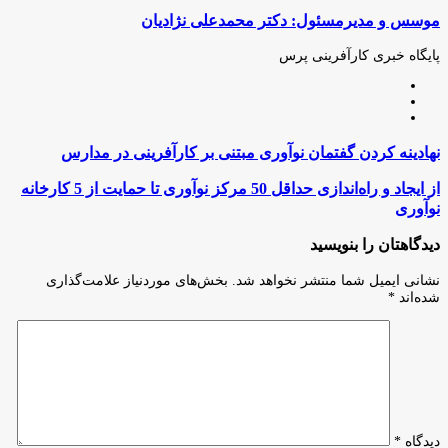
(X)
آپ
بوک
گذاری
موسس و مدیرمسئول: دکتر محمدعلی نژادیان
از
طریق
ایمیل
پایگاه خبری کارآفرینی پرس
وبسایت
لینکدین
اینستاگرام
نهادینه
نهادینه کردن گفتمان نوآوری مبتنی بر کارآفرینی در مدارس
کردن
گفتمان
از
از ایجاد و راه‌‏اندازی حداقل 50 مرکز نوآوری تا حمایت از 5 کارخانه
نوآوری
ایجاد
نوآوری
مبتنی
و
بر
راه‌‏اندازی
دیدگاهتان را بنویسید
کارآفرینی
حداقل
در
50
نشانی ایمیل شما منتشر نخواهد شد.
بخش‌های موردنیاز علامت‌گذاری
مدارس
مرکز
شده‌اند
*
نوآوری
تا
حمایت
از
5
کارخانه
نوآوری
دیدگاه
*