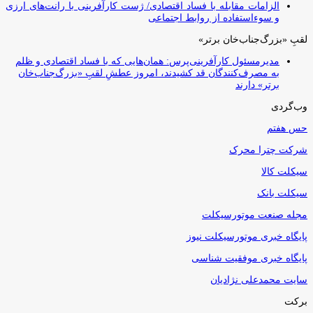
الزامات مقابله با فساد اقتصادی/ ژست کارآفرینی با رانت‌های ارزی
و سوءاستفاده از روابط اجتماعی
لقبِ «بزرگ‌جناب‌خان برتر»
مدیرمسئول کارآفرینی‌پرس: همان‌هایی که با فساد اقتصادی و ظلم
به مصرف‌کنندگان قد کشیدند، امروز عطشِ لقبِ «بزرگ‌جناب‌خان
برتر» دارند
وب‌گردی
حس هفتم
شرکت چترا محرک
سیکلت کالا
سیکلت بانک
مجله صنعت موتورسیکلت
پایگاه خبری موتورسیکلت نیوز
پایگاه خبری موفقیت شناسی
سایت محمدعلی نژادیان
برکت