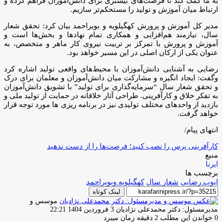
به ما کمک کند تا فرصت‌های بیشتری برای دانش‌آموزان فراهم کرده و
ارتباط میان آموزش و تولید را مستحکم‌تر سازیم.
مدیر کل آموزش و پرورش کهگیلویه و بویراحمد بیان کرد: تحقق شعار
سال، نیازمند هم‌افزایی و همکاری تمام نهادها و بخش‌ها است و
آموزش و پرورش با تمرکز بر تربیت نیروی کار ماهر و متخصص، به
عنوان یکی از ارکان اصلی در این مسیر خواهد بود.
رضایی به آشنایی دانش‌آموزان با محیط‌های واقعی تولید اشاره کرد
وگفت: ایجاد انگیزه و مشارکت میان دانش‌آموزان و معلمان برای درک
و تحقق شعار سال “سرمایه‌گذاری برای تولید” با تشویق دانش‌آموزان
به تفکر خلاق و کارآفرینی. طراحی آثار خلاقانه در حمایت از تولید ملی و
بازدید از واحدهای مختلف تولیدی نیز در برنامه ریزی ها مورد توجه قرار
خواهد گرفت.
انتهای پیام/
کارآفرینی پرس را نصب کنید؛ فرصت‌ها را از دست ندهید
منبع
ایرنا
برچسب ها
ایوب رضایی
شعار سال
کهگیلویه وبویراحمد
لینک کوتاه
موسس و
ارسال
مدیرمسئول: دکتر محمدعلی نژادیان
3 فروردین 1404 22:21
ایمیل
0
خواندن این مطلب 2 دقیقه زمان میبرد