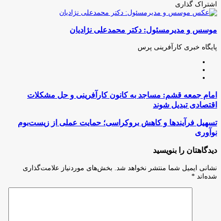
اشتراک گذاری
چاپ
فیس
توئیتر
واتس
تلگرام
لینکدین
اشتراک
(X)
آپ
بوک
گذاری
موسس و مدیرمسئول: دکتر محمدعلی نژادیان
از
طریق
ایمیل
پایگاه خبری کارآفرینی پرس
وبسایت
لینکدین
اینستاگرام
امام
امام جمعه قشم: مساجد به کانون کارآفرینی و حل مشکلات
جمعه
اقتصادی تبدیل شوند
قشم:
مساجد
تسهیل
تسهیل فرآیند‌ها و کاهش بروکراسی؛ حمایت عملی از زیست‌بوم
به
فرآیند‌ها
نوآوری
کانون
و
کارآفرینی
کاهش
دیدگاهتان را بنویسید
و
بروکراسی؛
حل
حمایت
نشانی ایمیل شما منتشر نخواهد شد.
بخش‌های موردنیاز علامت‌گذاری
مشکلات
عملی
شده‌اند
*
اقتصادی
از
تبدیل
زیست‌بوم
شوند
نوآوری