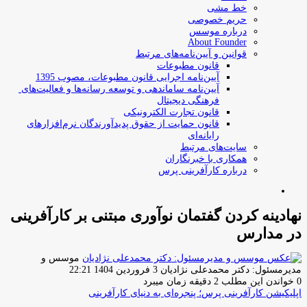
خط مشی
حریم خصوصی
درباره موسس
About Founder
قوانین و آیین‌نامه‌های مرتبط
‌قانون مطبوعات
آیین‌نامه اجرایی قانون مطبوعات، مصوب 1395
آیین‌نامه سامان­دهی و توسعه رسانه­‌ها و فعالیت‌­های
فرهنگی دیجیتال
قانون تجارت الکترونیکی
قانون حمایت از حقوق پدیدآورندگان نرم‌افزارهای
رایانه‌ای
سایت‌های مرتبط
همکاری با خبرنگاران
درباره کارآفرینی پرس
جستجو
برای
نهادینه کردن گفتمان نوآوری مبتنی بر کارآفرینی
در مدارس
موسس و
ارسال
مدیرمسئول: دکتر محمدعلی نژادیان
3 فروردین 1404 22:21
ایمیل
0
خواندن این مطلب 2 دقیقه زمان میبرد
اپلیکیشن کارآفرینی پرس؛ پنجره‌ای به دنیای کارآفرینی