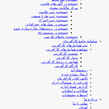
جستجو در آگهی‌های قانونی
مرکز مالکیت معنوی
جستجوی ثبت علامت
جستجوی ثبت طرح صنعتی
جستجوی ثبت اختراع
جستجو در نشان‌های جغرافیایی
جستجو در پرونده‌های تجاری‌سازی شده
جستجو در سیستم pct
جستجوی نام‌های فارسی
سامانه جامع کارآفرینان
ثبت همایش‌های کارآفرینی
مشاهده همایش‌های کارآفرینی
نشست کارآفرینی
وبینار کارآفرینی
همایش و رویداد کارآفرینی
کارگاه کارآفرینی
روشنفکرانه
ارسال سوژه‌ خبری
تالیف کتاب کارآفرینان
قدردانی از مسئولان ایران
گزارش فساد اداری
شکایات و انتقادات
ایده‌ها و پیشنهادات
درباره ما
تماس با ما
اهداف