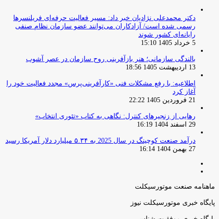
دکتر محمدعلی نژادیان خبر داد: مسیر فعالیت حرفه‌ای فریلنسرها
رسمی شده است/ آزادکاران می‌توانند عضو سازمان نظام صنفی
رایانه‌ای کشور شوند
5 خرداد 1405 15:10
بالندگی سازمانی؛ هنر بازآفرینی روح سازمان در عصر آشوب
13 اردیبهشت 1405 18:56
اطلاعیه: با رفع مشکلات فنی «کارآفرینی‌پرس» مجدد فعالیت خود را
آغاز کرد
21 فروردین 1405 22:22
رهایی از زنجیرهای کنترل: نگاهی به کتاب «تئوری انتخاب»
29 اسفند 1404 16:19
درآمد صنعت کوچینگ در سال 2025 به ۵.۳۴ میلیارد دلار آمریکا رسید
27 بهمن 1404 16:14
صفحه
صفحه
قبلی
بعدی
ماهنامه صنعت موتورسیکلت
پایگاه خبری موتورسیکلت نیوز
پایگاه خبری موفقیت شناسی