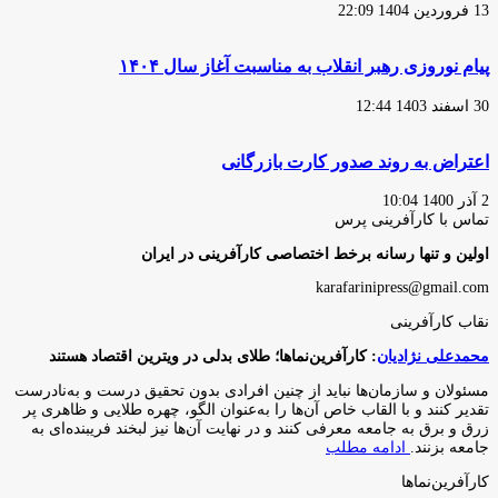
13 فروردین 1404 22:09
پیام نوروزی رهبر انقلاب به مناسبت آغاز سال ۱۴۰۴
30 اسفند 1403 12:44
اعتراض به روند صدور کارت بازرگانی
2 آذر 1400 10:04
تماس با کارآفرینی پرس
اولین و تنها رسانه برخط اختصاصی کارآفرینی در ایران
karafarinipress@gmail.com
نقاب کارآفرینی
محمدعلی نژادیان
: کارآفرین‌نماها؛ طلای بدلی در ویترین اقتصاد هستند
مسئولان و سازمان‌ها نباید از چنین افرادی بدون تحقیق درست و به‌نادرست
تقدیر کنند و با القاب خاص آ‌ن‌ها را به‌عنوان الگو، چهره طلایی و ظاهری پر
زرق و برق به جامعه معرفی کنند و در نهایت آن‌ها نیز لبخند فریبنده‌ای به
جامعه بزنند.
ادامه مطلب
کارآفرین‌نماها