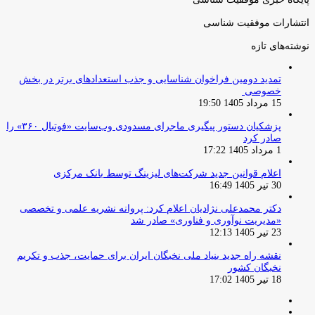
انتشارات موفقیت شناسی
نوشته‌های تازه
تمدید دومین فراخوان شناسایی و جذب استعدادهای برتر در بخش
خصوصی
15 مرداد 1405 19:50
پزشکیان دستور پیگیری ماجرای مسدودی وب‌سایت «فوتبال ۳۶۰» را
صادر کرد
1 مرداد 1405 17:22
اعلام قوانین جدید شرکت‌های لیزینگ توسط بانک مرکزی
30 تیر 1405 16:49
دکتر محمدعلی نژادیان اعلام کرد: پروانه نشریه علمی و تخصصی
«مدیریت نوآوری و فناوری» صادر شد
23 تیر 1405 12:13
نقشه راه جدید بنیاد ملی نخبگان ایران برای حمایت، جذب و تکریم
نخبگان کشور
18 تیر 1405 17:02
صفحه
صفحه
قبلی