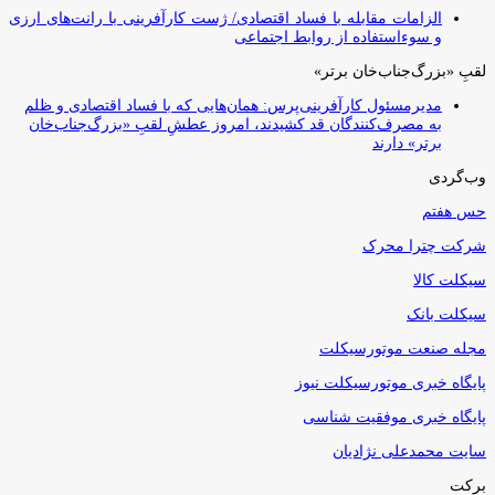
الزامات مقابله با فساد اقتصادی/ ژست کارآفرینی با رانت‌های ارزی
و سوءاستفاده از روابط اجتماعی
لقبِ «بزرگ‌جناب‌خان برتر»
مدیرمسئول کارآفرینی‌پرس: همان‌هایی که با فساد اقتصادی و ظلم
به مصرف‌کنندگان قد کشیدند، امروز عطشِ لقبِ «بزرگ‌جناب‌خان
برتر» دارند
وب‌گردی
حس هفتم
شرکت چترا محرک
سیکلت کالا
سیکلت بانک
مجله صنعت موتورسیکلت
پایگاه خبری موتورسیکلت نیوز
پایگاه خبری موفقیت شناسی
سایت محمدعلی نژادیان
برکت