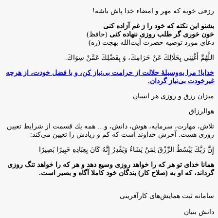
رزقی خوبه كه مهر و امضاء خدا پاش باشه!
بشنو این نکته که خود را ز غم آزاده کنی
خون خوری گر طلب روزی ننهاده کنی
(حافظ)
دعای مورد توصیه حضرت آیت‌الله بهجت (ره)
اللَّهُمَّ أَغْنِنِي بِحَلَالِكَ عَنْ حَرَامِكَ، وَ بِفَضْلِكَ عَمَّنْ سِوَاكَ‏.
خدایا! مرا به‌وسیلۀ حلالت از حرامت بی‌نیاز کن، و با فضل خودت، از هرچه
غیرخودت بی‌نیاز گردان.
میزان رزق و روزی هر انسان
هوالرزاق
تلاش، مهارت، سرمايه، هوش، دانش، و… همه يك قسمت از شرايط تعيين
روزى هست. آخرش خداوند است كه كم و زيادش را تعيين مى‌كند:
إِنَّ رَبَّكَ يَبْسُطُ الرِّزْقَ لِمَنْ يَشَاءُ وَيَقْدِرُ إِنَّهُ كَانَ بِعِبَادِهِ خَبِيرًا بَصِيرًا
همانا خدای تو هر که را خواهد روزی وسیع دهد و هر که را خواهد تنگ روزی
گرداند، که او به (صلاح کار) بندگان خود کاملا آگاه و بصیر است.
سامانه ثبت همایش‌های کارآفرینی
دانش‌ بنیان‌