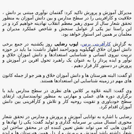
مدیرکل آموزش و پرورش تاکید کرد: گفتمان نوآوری مبتنی بر دانش ،
خلاقیت و کارافرینی را در سطح مدارس و بین دانش آموزان به منظور
تحقق شعار سال از سوی رهبر معظم انقلاب نهادینه خواهیم کرد و در
این راستا نیز یکی از عوامل سنجش و شاخص عملکرد مدیران و
معلمان بر همین امر استوار خواهد بود.
به گزارش
کارآفرینی پرس
،
ایوب رضایی
روز یکشنبه در جمع برخی
دانش آموزان خلاق کهگیلویه وبویراحمد اظهار داشت: ما باید در حوزه
تربیت نیروی انسانی و شناسایی استعدادها و دانش اموزان خلاق و
نوآور و ایده پرداز را به عنوان یک راهبرد تحول افرین در آموزش و
پرورش در دستور کار قرار دهیم .
او گفت: البته هنرستان ها و دانش آموزان خلاق و هنر جو از جمله کانون
های مهم در زمینه شناسایی این استعدادها هستند.
وی گفت: البته علاوه بر کلاس های نظری در سطح مدارس باید با
برگزاری دوره های عملی و مهارتی به منظور توانمندسازی، ارتقای
سطح خودباوری و تقویت روحیه کار و تلاش و کارآفرینی بین دانش
آموزان اقدام کرد.
رضایی با اشاره به توانایی آموزش و پرورش و مدارس در تحقق شعار
محوری امسال مبنی بر سرمایه گذاری و تولید گفت: یکی زا نهادها و
کانون هایی که می تواند نقش تعیین کننده ای در محقق ساختن این
شعار داشته باشد آموزش و پرورش و از دل همین هنرستان ها و ایده