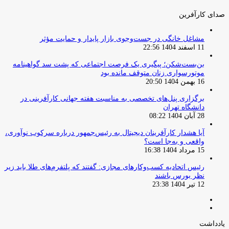
صدای کارآفرین
مشاغل خانگی در جست‌وجوی بازار پایدار و حمایت مؤثر
11 اسفند 1404 22:56
بن‌بست‌شکن؛ پیگیری یک فرصت اجتماعی که پشت سد گواهینامه
موتورسواری زنان متوقف مانده بود
16 بهمن 1404 20:50
برگزاری پنل‌های تخصصی به مناسبت هفته جهانی کارآفرینی در
دانشگاه تهران
28 آبان 1404 08:22
آیا هشدار کارآفرینان دیجیتال به رئیس‌جمهور درباره سرکوب نوآوری،
واقعی و به‌جا است؟
15 مرداد 1404 16:38
‏رئیس اتحادیه کسب‌وکارهای مجازی: گفتند که پلتفرم‌های طلا باید زیر
نظر بورس باشند
12 تیر 1404 23:38
صفحه
صفحه
قبلی
بعدی
یادداشت