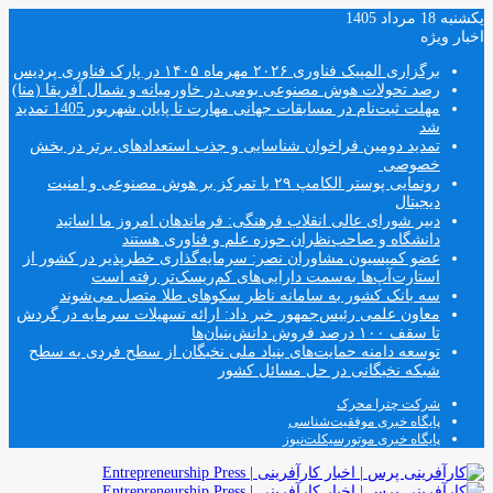
یکشنبه 18 مرداد 1405
اخبار ویژه
برگزاری المپیک فناوری ۲۰۲۶ مهرماه ۱۴۰۵ در پارک فناوری پردیس
رصد تحولات هوش مصنوعی بومی در خاورمیانه و شمال آفریقا (منا)
مهلت ثبت‌نام در مسابقات جهانی مهارت تا پایان شهریور 1405 تمدید
شد
تمدید دومین فراخوان شناسایی و جذب استعدادهای برتر در بخش
خصوصی
رونمایی پوستر الکامپ ۲۹ با تمرکز بر هوش مصنوعی و امنیت
دیجیتال
دبیر شورای عالی انقلاب فرهنگی: فرماندهان امروز ما اساتید
دانشگاه و صاحب‌نظران حوزه علم و فناوری هستند
عضو کمیسیون مشاوران نصر: سرمایه‌گذاری خطرپذیر در کشور از
استارت‌آپ‌ها به‌سمت دارایی‌های کم‌ریسک‌تر رفته است
سه بانک کشور به سامانه ناظر سکوهای طلا متصل می‌شوند
معاون علمی رئیس‌جمهور خبر داد: ارائه تسهیلات سرمایه در گردش
تا سقف ۱۰۰ درصد فروش دانش‌بنیان‌ها
توسعه دامنه حمایت‌های بنیاد ملی نخبگان از سطح فردی به سطح
شبکه نخبگانی در حل مسائل کشور
شرکت چترا محرک
پایگاه خبری موفقیت‌شناسی
پایگاه خبری موتورسیکلت‌نیوز