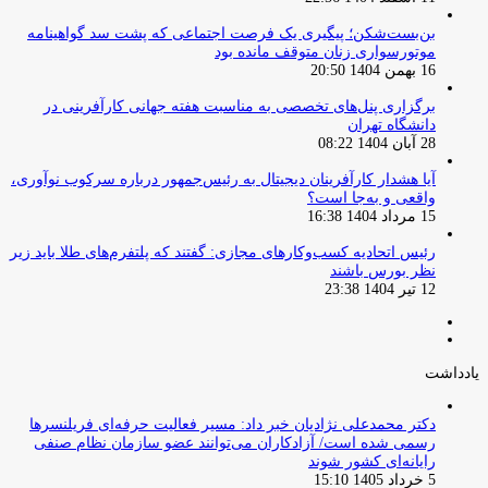
بن‌بست‌شکن؛ پیگیری یک فرصت اجتماعی که پشت سد گواهینامه
موتورسواری زنان متوقف مانده بود
16 بهمن 1404 20:50
برگزاری پنل‌های تخصصی به مناسبت هفته جهانی کارآفرینی در
دانشگاه تهران
28 آبان 1404 08:22
آیا هشدار کارآفرینان دیجیتال به رئیس‌جمهور درباره سرکوب نوآوری،
واقعی و به‌جا است؟
15 مرداد 1404 16:38
‏رئیس اتحادیه کسب‌وکارهای مجازی: گفتند که پلتفرم‌های طلا باید زیر
نظر بورس باشند
12 تیر 1404 23:38
صفحه
صفحه
قبلی
بعدی
یادداشت
دکتر محمدعلی نژادیان خبر داد: مسیر فعالیت حرفه‌ای فریلنسرها
رسمی شده است/ آزادکاران می‌توانند عضو سازمان نظام صنفی
رایانه‌ای کشور شوند
5 خرداد 1405 15:10