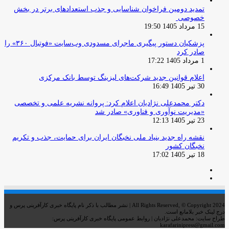
تمدید دومین فراخوان شناسایی و جذب استعدادهای برتر در بخش
خصوصی
15 مرداد 1405 19:50
پزشکیان دستور پیگیری ماجرای مسدودی وب‌سایت «فوتبال ۳۶۰» را
صادر کرد
1 مرداد 1405 17:22
اعلام قوانین جدید شرکت‌های لیزینگ توسط بانک مرکزی
30 تیر 1405 16:49
دکتر محمدعلی نژادیان اعلام کرد: پروانه نشریه علمی و تخصصی
«مدیریت نوآوری و فناوری» صادر شد
23 تیر 1405 12:13
نقشه راه جدید بنیاد ملی نخبگان ایران برای حمایت، جذب و تکریم
نخبگان کشور
18 تیر 1405 17:02
صفحه
صفحه
قبلی
بعدی
All Rights Reserved, © Copyright 2024 | نشر مطالب با ذکر نام پایگاه خبری کارآفرینی پرس و
درج لینک خبر بلامانع است.
طراح سایت: محمدعلی نژادیان | روابط عمومی پایگاه خبری کارآفرینی پرس:
karafarinipress@gmail.com