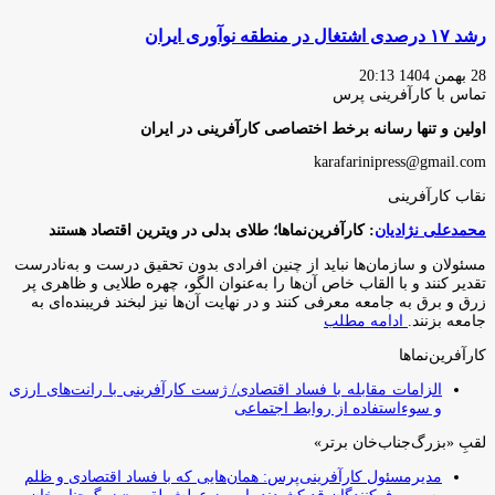
رشد ۱۷ درصدی اشتغال در منطقه نوآوری ایران
28 بهمن 1404 20:13
تماس با کارآفرینی پرس
اولین و تنها رسانه برخط اختصاصی کارآفرینی در ایران
karafarinipress@gmail.com
نقاب کارآفرینی
محمدعلی نژادیان
: کارآفرین‌نماها؛ طلای بدلی در ویترین اقتصاد هستند
مسئولان و سازمان‌ها نباید از چنین افرادی بدون تحقیق درست و به‌نادرست
تقدیر کنند و با القاب خاص آ‌ن‌ها را به‌عنوان الگو، چهره طلایی و ظاهری پر
زرق و برق به جامعه معرفی کنند و در نهایت آن‌ها نیز لبخند فریبنده‌ای به
جامعه بزنند.
ادامه مطلب
کارآفرین‌نماها
الزامات مقابله با فساد اقتصادی/ ژست کارآفرینی با رانت‌های ارزی
و سوءاستفاده از روابط اجتماعی
لقبِ «بزرگ‌جناب‌خان برتر»
مدیرمسئول کارآفرینی‌پرس: همان‌هایی که با فساد اقتصادی و ظلم