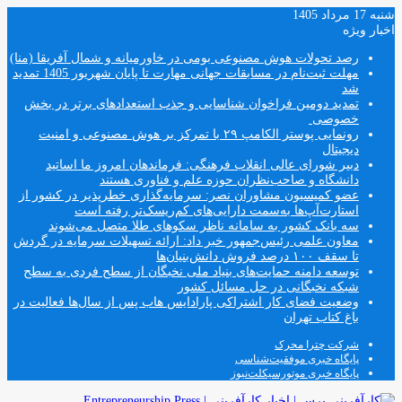
شنبه 17 مرداد 1405
اخبار ویژه
رصد تحولات هوش مصنوعی بومی در خاورمیانه و شمال آفریقا (منا)
مهلت ثبت‌نام در مسابقات جهانی مهارت تا پایان شهریور 1405 تمدید
شد
تمدید دومین فراخوان شناسایی و جذب استعدادهای برتر در بخش
خصوصی
رونمایی پوستر الکامپ ۲۹ با تمرکز بر هوش مصنوعی و امنیت
دیجیتال
دبیر شورای عالی انقلاب فرهنگی: فرماندهان امروز ما اساتید
دانشگاه و صاحب‌نظران حوزه علم و فناوری هستند
عضو کمیسیون مشاوران نصر: سرمایه‌گذاری خطرپذیر در کشور از
استارت‌آپ‌ها به‌سمت دارایی‌های کم‌ریسک‌تر رفته است
سه بانک کشور به سامانه ناظر سکوهای طلا متصل می‌شوند
معاون علمی رئیس‌جمهور خبر داد: ارائه تسهیلات سرمایه در گردش
تا سقف ۱۰۰ درصد فروش دانش‌بنیان‌ها
توسعه دامنه حمایت‌های بنیاد ملی نخبگان از سطح فردی به سطح
شبکه نخبگانی در حل مسائل کشور
وضعیت فضای کار اشتراکی پارادایس هاب پس از سال‌ها فعالیت در
باغ کتاب تهران
شرکت چترا محرک
پایگاه خبری موفقیت‌شناسی
پایگاه خبری موتورسیکلت‌نیوز