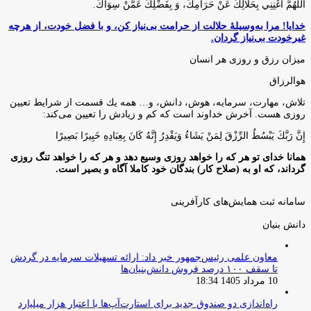
اللَّهُمَّ أَغْنِنِي بِحَلَالِكَ عَنْ حَرَامِكَ، وَ بِفَضْلِكَ عَمَّنْ سِوَاكَ‏.
خدایا! مرا به‌وسیلۀ حلالت از حرامت بی‌نیاز کن، و با فضل خودت، از هرچه
غیرخودت بی‌نیاز گردان.
میزان رزق و روزی هر انسان
هوالرزاق
تلاش، مهارت، سرمايه، هوش، دانش، و… همه يك قسمت از شرايط تعيين
روزى هست. آخرش خداوند است كه كم و زيادش را تعيين مى‌كند:
إِنَّ رَبَّكَ يَبْسُطُ الرِّزْقَ لِمَنْ يَشَاءُ وَيَقْدِرُ إِنَّهُ كَانَ بِعِبَادِهِ خَبِيرًا بَصِيرًا
همانا خدای تو هر که را خواهد روزی وسیع دهد و هر که را خواهد تنگ روزی
گرداند، که او به (صلاح کار) بندگان خود کاملا آگاه و بصیر است.
سامانه ثبت همایش‌های کارآفرینی
دانش‌ بنیان‌
معاون علمی رئیس‌جمهور خبر داد: ارائه تسهیلات سرمایه در گردش
تا سقف ۱۰۰ درصد فروش دانش‌بنیان‌ها
10 مرداد 1405 18:34
راه‌اندازی دو صندوق جدید برای استارت‌آپ‌ها با اعتبار هزار میلیارد