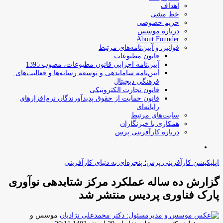
اهداف
خط مشی
حریم خصوصی
درباره موسس
About Founder
قوانین و آیین‌نامه‌های مرتبط
‌قانون مطبوعات
آیین‌نامه اجرایی قانون مطبوعات، مصوب 1395
آیین‌نامه سامان­دهی و توسعه رسانه­‌ها و فعالیت‌­های
فرهنگی دیجیتال
قانون تجارت الکترونیکی
قانون حمایت از حقوق پدیدآورندگان نرم‌افزارهای
رایانه‌ای
سایت‌های مرتبط
همکاری با خبرنگاران
درباره کارآفرینی پرس
جستجو
برای
اپلیکیشن کارآفرینی پرس؛ پنجره‌ای به دنیای کارآفرینی
گزارش ده ساله عملکرد مرکز شتابدهی نوآوری
پارک فناوری پردیس منتشر شد
موسس و