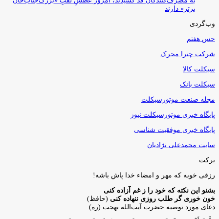
به مصرف‌کنندگان قد کشیدند، امروز عطشِ لقبِ «بزرگ‌جناب‌خان
برتر» دارند
وب‌گردی
حس هفتم
شرکت چترا محرک
سیکلت کالا
سیکلت بانک
مجله صنعت موتورسیکلت
پایگاه خبری موتورسیکلت نیوز
پایگاه خبری موفقیت شناسی
سایت محمدعلی نژادیان
برکت
رزقی خوبه كه مهر و امضاء خدا پاش باشه!
بشنو این نکته که خود را ز غم آزاده کنی
خون خوری گر طلب روزی ننهاده کنی
(حافظ)
دعای مورد توصیه حضرت آیت‌الله بهجت (ره)