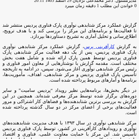
ارسال
مدیرمسئول: دکتر محمدعلی نژادیان
29 اسفند 1403 20:11
ایمیل
0
خواندن این مطلب 1 دقیقه زمان میبرد
گزارش عملکرد مرکز شتابدهی نوآوری پارک فناوری پردیس منتشر شد
تا فعالیت‌ها و برنامه‌های این مرکز را بررسی کند و با هدف ترویج،
اطلاع‌رسانی و تحلیل آماری به تشریح دستاوردها بپردازد.
به گزارش
کارآفرینی پرس
، گزارش عملکرد مرکز شتابدهی نوآوری
پارک فناوری پردیس، پس از یک دهه فعالیت مرکز شتابدهی پارک
فناوری پردیس توسط همین پارک ارائه شده و شامل هفت بخش
مختلف است. مقدمه گزارش با نوشتارهایی از معاون امور فناوری و
رئیس مرکز شتابدهی نوآوری آغاز می‌شود. سپس، در ادامه به تاریخچه
تأسیس پارک فناوری پردیس و مرکز شتابدهی، اهداف، مأموریت‌ها،
برنامه‌ها و آمارهای مربوط پرداخته شده است.
در دیگر بخش‌ها، برنامه‌هایی نظیر رویداد “پردیس سامیت” و سایر
دوره‌های برگزار شده توسط مرکز معرفی شده‌اند. همچنین در این
گزارش به بررسی برترین شتابدهنده‌ها و فضاهای کار اشتراکی و مرور
فعالیت‌های برخی از اعضای مرکز در دو سال گذشته پرداخته شده
است.
مرکز شتابدهی نوآوری در سال ۱۳۹۳ با هدف مدیریت شتابدهنده‌های
نوآوری و رویدادهای کارآفرینی در کشور، توسط پارک فناوری پردیس
تأسیس شد. این مرکز با حمایت معاونت علمی، فناوری و اقتصاد