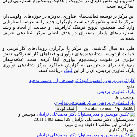
دانش‌بنیان، نقش کلیدی در مدیریت و هدایت زیست‌بوم استارتاپی ایران
ایفا کرده است.
این مرکز بر توسعه فعالیت‌های فناوری، به‌ویژه در حوزه‌های اولویت‌دار،
تمرکز داشته و تلاش کرده است بازیگران جدید را به عرصه استارتاپی
وارد کند. همچنین، ترویج فرهنگ کارآفرینی و حمایت از ایجاد و رشد
استارتاپ‌های پایدار، به‌عنوان دو هدف اصلی مرکز شتابدهی تعریف
شده‌اند.
طی ده سال گذشته، این مرکز با برگزاری رویدادهای کارآفرینی و
حمایت از توسعه شتابدهنده‌های نوآوری و فضاهای کار اشتراکی، نقش
مؤثری در تقویت زیست‌بوم نوآوری ایفا کرده است. علاقه‌مندان
می‌توانند برای دسترسی به گزارش عملکرد مرکز شتابدهی نوآوری
پارک فناوری پردیس، آن را از این
لینک
دریافت کنند.
کارآفرینی پرس را نصب کنید؛ فرصت‌ها را از دست ندهید
منبع
پارک فناوری پردیس
برچسب ها
پارک فناوری پردیس
مرکز شتابدهی نوآوری
لینک کوتاه
موسس و
ارسال
مدیرمسئول: دکتر محمدعلی نژادیان
29 اسفند 1403 20:11
ایمیل
0
خواندن این مطلب 1 دقیقه زمان میبرد
اشتراک گذاری
چاپ
فیس
توئیتر
واتس
تلگرام
لینکدین
اشتراک