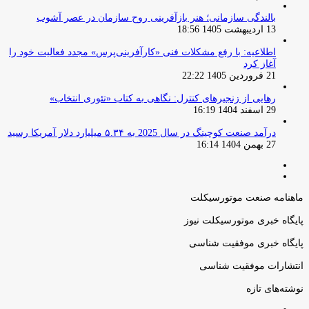
بالندگی سازمانی؛ هنر بازآفرینی روح سازمان در عصر آشوب
13 اردیبهشت 1405 18:56
اطلاعیه: با رفع مشکلات فنی «کارآفرینی‌پرس» مجدد فعالیت خود را
آغاز کرد
21 فروردین 1405 22:22
رهایی از زنجیرهای کنترل: نگاهی به کتاب «تئوری انتخاب»
29 اسفند 1404 16:19
درآمد صنعت کوچینگ در سال 2025 به ۵.۳۴ میلیارد دلار آمریکا رسید
27 بهمن 1404 16:14
صفحه
صفحه
قبلی
بعدی
ماهنامه صنعت موتورسیکلت
پایگاه خبری موتورسیکلت نیوز
پایگاه خبری موفقیت شناسی
انتشارات موفقیت شناسی
نوشته‌های تازه