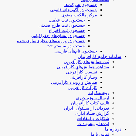
جستجوی شرکت‌ها
جستجو در آگهی‌های قانونی
مرکز مالکیت معنوی
جستجوی ثبت علامت
جستجوی ثبت طرح صنعتی
جستجوی ثبت اختراع
جستجو در نشان‌های جغرافیایی
جستجو در پرونده‌های تجاری‌سازی شده
جستجو در سیستم pct
جستجوی نام‌های فارسی
سامانه جامع کارآفرینان
ثبت همایش‌های کارآفرینی
مشاهده همایش‌های کارآفرینی
نشست کارآفرینی
وبینار کارآفرینی
همایش و رویداد کارآفرینی
کارگاه کارآفرینی
روشنفکرانه
ارسال سوژه‌ خبری
تالیف کتاب کارآفرینان
قدردانی از مسئولان ایران
گزارش فساد اداری
شکایات و انتقادات
ایده‌ها و پیشنهادات
درباره ما
تماس با ما