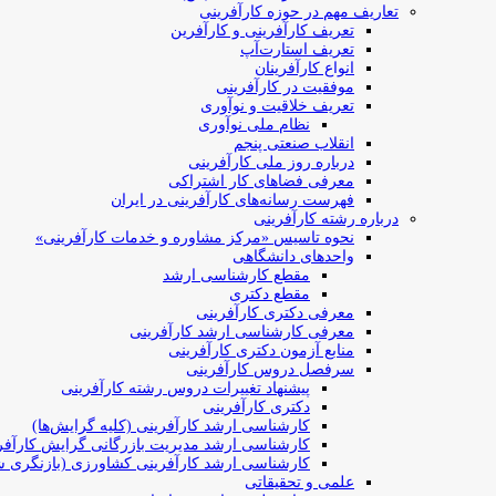
تعاریف مهم در حوزه کارآفرینی
تعریف کارآفرینی و کارآفرین
تعریف استارت‌آپ
انواع کارآفرینان
موفقیت در کارآفرینی
تعریف خلاقیت و نوآوری
نظام ملی نوآوری
انقلاب صنعتی پنجم
درباره روز ملی کارآفرینی
معرفی فضاهای کار اشتراکی
فهرست رسانه‌های کارآفرینی در ایران
درباره رشته کارآفرینی
نحوه تاسیس «مرکز مشاوره و خدمات کارآفرینی»
واحدهای دانشگاهی
مقطع کارشناسی ارشد
مقطع دکتری
معرفی دکتری کارآفرینی
معرفی کارشناسی ارشد کارآفرینی
منابع آزمون دکتری کارآفرینی
سرفصل دروس کارآفرینی
پیشنهاد تغییرات دروس رشته کارآفرینی
دکتری کارآفرینی
کارشناسی ارشد کارآفرینی (کلیه گرایش‌ها)
کارشناسی ارشد مدیریت بازرگانی گرایش کارآفر
کارشناسی ارشد کارآفرینی کشاورزی (بازنگری ش
علمی و تحقیقاتی