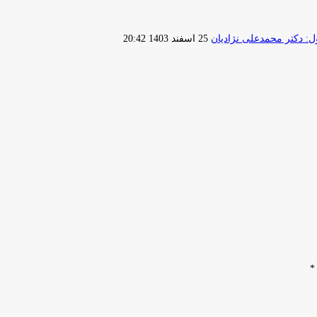
ارسال
 دکتر محمدعلی نژادیان
25 اسفند 1403 20:42
ایمیل
*