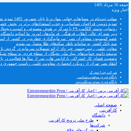
جمعه 16 مرداد 1405
اخبار ویژه
مهلت ثبت‌نام در مسابقات جهانی مهارت تا پایان شهریور 1405 تمدید شد
تمدید دومین فراخوان شناسایی و جذب استعدادهای برتر در بخش خ
رونمایی پوستر الکامپ ۲۹ با تمرکز بر هوش مصنوعی و امنیت دیجیتال
دبیر شورای عالی انقلاب فرهنگی: فرماندهان امروز ما اساتید دانشگا
عضو کمیسیون مشاوران نصر: سرمایه‌گذاری خطرپذیر در کشور از استار
سه بانک کشور به سامانه ناظر سکوهای طلا متصل می‌شوند
معاون علمی رئیس‌جمهور خبر داد: ارائه تسهیلات سرمایه در گردش تا سقف ۱۰۰ درصد فروش دانش‌
توسعه دامنه حمایت‌های بنیاد ملی نخبگان از سطح فردی به سطح شب
وضعیت فضای کار اشتراکی پارادایس هاب پس از سال‌ها فعالیت در باغ
انتقاد نصر تهران از رویکرد انحصاری معاونت علمی ریاست جمهوری
شرکت چترا محرک
پایگاه خبری موفقیت‌شناسی
پایگاه خبری موتورسیکلت‌نیوز
صفحه اصلی
کارآفرینی
دانشگاه
طرح ملی ترویج کارآفرینی
شرکت‌ها
شرکت‌های خلاق