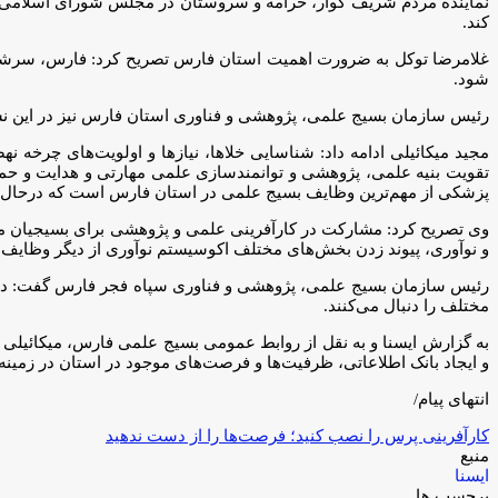
نماینده مردم شریف کوار، خرامه و سروستان در مجلس شورای اسلامی نیز 
کند.
غلامرضا توکل به ضرورت اهمیت استان فارس تصریح کرد: فارس، سرشار از
شود.
رئیس سازمان بسیج علمی، پژوهشی و فناوری استان فارس نیز در این ن
مجید میکائیلی ادامه داد: شناسایی خلاها، نیازها و اولویت‌های چرخه 
تقویت بنیه علمی، پژوهشی و توانمندسازی علمی مهارتی و هدایت و حم
پزشکی از مهم‌ترین وظایف بسیج علمی در استان فارس است که درحال پ
وی تصریح کرد: مشارکت در کارآفرینی علمی و پژوهشی برای بسیجیان متخ
و نوآوری، پیوند زدن بخش‌های مختلف اکوسیستم نوآوری از دیگر وظای
مختلف را دنبال می‌کنند.
به گزارش ایسنا و به نقل از روابط عمومی بسیج علمی فارس، میکائیلی ا
و ایجاد بانک اطلاعاتی، ظرفیت‌ها و فرصت‌های موجود در استان در زمینه
انتهای پیام/
کارآفرینی پرس را نصب کنید؛ فرصت‌ها را از دست ندهید
منبع
ایسنا
برچسب ها