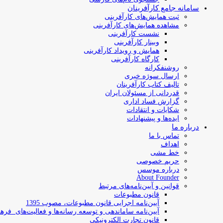
سامانه جامع کارآفرینان
ثبت همایش‌های کارآفرینی
مشاهده همایش‌های کارآفرینی
نشست کارآفرینی
وبینار کارآفرینی
همایش و رویداد کارآفرینی
کارگاه کارآفرینی
روشنفکرانه
ارسال سوژه‌ خبری
تالیف کتاب کارآفرینان
قدردانی از مسئولان ایران
گزارش فساد اداری
شکایات و انتقادات
ایده‌ها و پیشنهادات
درباره ما
تماس با ما
اهداف
خط مشی
حریم خصوصی
درباره موسس
About Founder
قوانین و آیین‌نامه‌های مرتبط
‌قانون مطبوعات
آیین‌نامه اجرایی قانون مطبوعات، مصوب 1395
آیین‌نامه سامان­دهی و توسعه رسانه­‌ها و فعالیت‌­های فره
قانون تجارت الکترونیکی