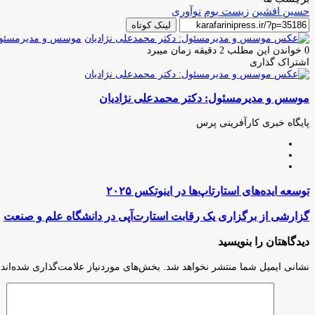
حسین افشین
زیست بوم
نوآوری
لینک کوتاه
موسس و مدیرمسئول:
0
خواندن این مطلب 2 دقیقه زمان میبرد
اشتراک گذاری
چاپ
فیس
توئیتر
واتس
تلگرام
لینکدین
اشتراک
(X)
آپ
بوک
گذاری
موسس و مدیرمسئول: دکتر محمدعلی نژادیان
از
طریق
ایمیل
پایگاه خبری کارآفرینی پرس
وبسایت
لینکدین
اینستاگرام
توسعه
توسعه ایده‌های استارتاپ‌ها در اینوتکس ۲۰۲۵
ایده‌های
استارتاپ‌ها
گزارشی
گزارشی از برگزاری یک رقابت استارت‌آپی در دانشگاه علم و صنعت
در
از
اینوتکس
برگزاری
دیدگاهتان را بنویسید
۲۰۲۵
یک
رقابت
نشانی ایمیل شما منتشر نخواهد شد.
بخش‌های موردنیاز علامت‌گذاری شده‌اند
استارت‌آپی
در
دانشگاه
علم