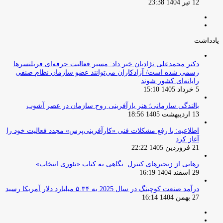
12 تیر 1404 23:38
صفحه
صفحه
قبلی
بعدی
یادداشت
دکتر محمدعلی نژادیان خبر داد: مسیر فعالیت حرفه‌ای فریلنسرها
رسمی شده است/ آزادکاران می‌توانند عضو سازمان نظام صنفی
رایانه‌ای کشور شوند
5 خرداد 1405 15:10
بالندگی سازمانی؛ هنر بازآفرینی روح سازمان در عصر آشوب
13 اردیبهشت 1405 18:56
اطلاعیه: با رفع مشکلات فنی «کارآفرینی‌پرس» مجدد فعالیت خود را
آغاز کرد
21 فروردین 1405 22:22
رهایی از زنجیرهای کنترل: نگاهی به کتاب «تئوری انتخاب»
29 اسفند 1404 16:19
درآمد صنعت کوچینگ در سال 2025 به ۵.۳۴ میلیارد دلار آمریکا رسید
27 بهمن 1404 16:14
صفحه
صفحه
قبلی