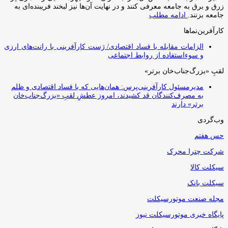
زرق و برق به جامعه معرفی کنند و در نهایت آن‌ها نیز لبخند فریبنده‌ای به
جامعه بزنند.
ادامه مطلب
کارآفرین‌نماها
الزامات مقابله با فساد اقتصادی/ ژست کارآفرینی با رانت‌های ارزی
و سوءاستفاده از روابط اجتماعی
لقبِ «بزرگ‌جناب‌خان برتر»
مدیرمسئول کارآفرینی‌پرس: همان‌هایی که با فساد اقتصادی و ظلم
به مصرف‌کنندگان قد کشیدند، امروز عطشِ لقبِ «بزرگ‌جناب‌خان
برتر» دارند
وب‌گردی
حس هفتم
شرکت چترا محرک
سیکلت کالا
سیکلت بانک
مجله صنعت موتورسیکلت
پایگاه خبری موتورسیکلت نیوز