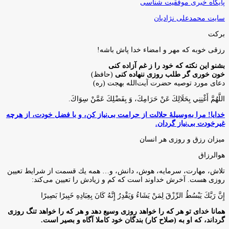
پایگاه خبری موفقیت شناسی
سایت محمدعلی نژادیان
برکت
رزقی خوبه كه مهر و امضاء خدا پاش باشه!
بشنو این نکته که خود را ز غم آزاده کنی
خون خوری گر طلب روزی ننهاده کنی
(حافظ)
دعای مورد توصیه حضرت آیت‌الله بهجت (ره)
اللَّهُمَّ أَغْنِنِي بِحَلَالِكَ عَنْ حَرَامِكَ، وَ بِفَضْلِكَ عَمَّنْ سِوَاكَ‏.
خدایا! مرا به‌وسیلۀ حلالت از حرامت بی‌نیاز کن، و با فضل خودت، از هرچه
غیرخودت بی‌نیاز گردان.
میزان رزق و روزی هر انسان
هوالرزاق
تلاش، مهارت، سرمايه، هوش، دانش، و… همه يك قسمت از شرايط تعيين
روزى هست. آخرش خداوند است كه كم و زيادش را تعيين مى‌كند:
إِنَّ رَبَّكَ يَبْسُطُ الرِّزْقَ لِمَنْ يَشَاءُ وَيَقْدِرُ إِنَّهُ كَانَ بِعِبَادِهِ خَبِيرًا بَصِيرًا
همانا خدای تو هر که را خواهد روزی وسیع دهد و هر که را خواهد تنگ روزی
گرداند، که او به (صلاح کار) بندگان خود کاملا آگاه و بصیر است.