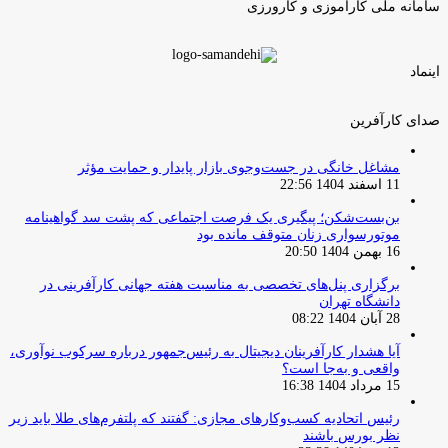
سامانه ملی کارآموزی و کارورزی
اینماد
صدای کارآفرین
مشاغل خانگی در جست‌وجوی بازار پایدار و حمایت مؤثر
11 اسفند 1404 22:56
بن‌بست‌شکن؛ پیگیری یک فرصت اجتماعی که پشت سد گواهینامه
موتورسواری زنان متوقف مانده بود
16 بهمن 1404 20:50
برگزاری پنل‌های تخصصی به مناسبت هفته جهانی کارآفرینی در
دانشگاه تهران
28 آبان 1404 08:22
آیا هشدار کارآفرینان دیجیتال به رئیس‌جمهور درباره سرکوب نوآوری،
واقعی و به‌جا است؟
15 مرداد 1404 16:38
‏رئیس اتحادیه کسب‌وکارهای مجازی: گفتند که پلتفرم‌های طلا باید زیر
نظر بورس باشند