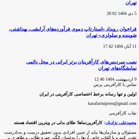
تهران
5 دی 1404 20:02
فراخوان رویداد «استارتاپ دِموی فرآورده‌های آرایشی، بهداشتی،
شوینده و سلولزی» تهران
11 آبان 1404 17:42
نصب سردیس‌های کارآفرینان برتر ایرانی در محل دائمی
نمایشگاه‌های تهران
9 اردیبهشت 1404 12:40
تماس با کارآفرینی پرس
اولین و تنها رسانه برخط اختصاصی کارآفرینی در ایران
karafarinipress@gmail.com
نقاب کارآفرینی
محمدعلی نژادیان
: کارآفرین‌نماها؛ طلای بدلی در ویترین اقتصاد هستند
مسئولان و سازمان‌ها نباید از چنین افرادی بدون تحقیق درست و به‌نادرست
تقدیر کنند و با القاب خاص آ‌ن‌ها را به‌عنوان الگو، چهره طلایی و ظاهری پر