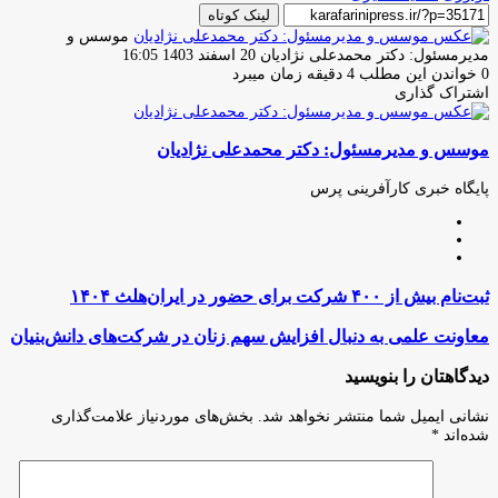
لینک کوتاه
موسس و
ارسال
مدیرمسئول: دکتر محمدعلی نژادیان
20 اسفند 1403 16:05
ایمیل
0
خواندن این مطلب 4 دقیقه زمان میبرد
اشتراک گذاری
چاپ
فیس
توئیتر
واتس
تلگرام
لینکدین
اشتراک
(X)
آپ
بوک
گذاری
موسس و مدیرمسئول: دکتر محمدعلی نژادیان
از
طریق
ایمیل
پایگاه خبری کارآفرینی پرس
وبسایت
لینکدین
اینستاگرام
ثبت‌نام
ثبت‌نام بیش از ۴۰۰ شرکت برای حضور در ایران‌هلث ۱۴۰۴
بیش
از
معاونت
معاونت علمی به دنبال افزایش سهم زنان در شرکت‌های دانش‌بنیان
۴۰۰
علمی
شرکت
به
دیدگاهتان را بنویسید
برای
دنبال
حضور
افزایش
نشانی ایمیل شما منتشر نخواهد شد.
بخش‌های موردنیاز علامت‌گذاری
در
سهم
شده‌اند
*
ایران‌هلث
زنان
۱۴۰۴
در
شرکت‌های