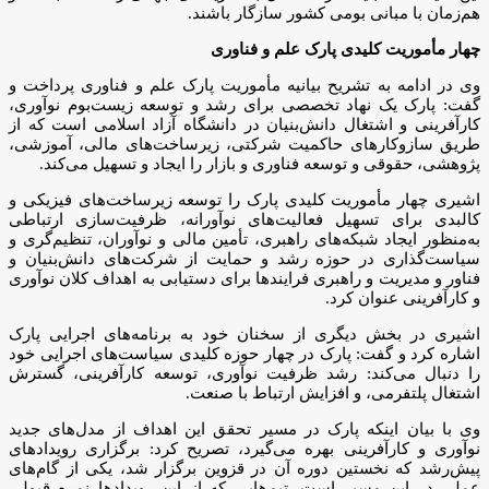
هم‌زمان با مبانی بومی کشور سازگار باشند.
چهار مأموریت کلیدی پارک علم و فناوری
وی در ادامه به تشریح بیانیه مأموریت پارک علم و فناوری پرداخت و
گفت: پارک یک نهاد تخصصی برای رشد و توسعه زیست‌بوم نوآوری،
کارآفرینی و اشتغال دانش‌بنیان در دانشگاه آزاد اسلامی است که از
طریق سازوکار‌های حاکمیت شرکتی، زیرساخت‌های مالی، آموزشی،
پژوهشی، حقوقی و توسعه فناوری و بازار را ایجاد و تسهیل می‌کند.
اشیری چهار مأموریت کلیدی پارک را توسعه زیرساخت‌های فیزیکی و
کالبدی برای تسهیل فعالیت‌های نوآورانه، ظرفیت‌سازی ارتباطی
به‌منظور ایجاد شبکه‌های راهبری، تأمین مالی و نوآوران، تنظیم‌گری و
سیاست‌گذاری در حوزه رشد و حمایت از شرکت‌های دانش‌بنیان و
فناور و مدیریت و راهبری فرایند‌ها برای دستیابی به اهداف کلان نوآوری
و کارآفرینی عنوان کرد.
اشیری در بخش دیگری از سخنان خود به برنامه‌های اجرایی پارک
اشاره کرد و گفت: پارک در چهار حوزه کلیدی سیاست‌های اجرایی خود
را دنبال می‌کند: رشد ظرفیت نوآوری، توسعه کارآفرینی، گسترش
اشتغال پلتفرمی، و افزایش ارتباط با صنعت.
وی با بیان اینکه پارک در مسیر تحقق این اهداف از مدل‌های جدید
نوآوری و کارآفرینی بهره می‌گیرد، تصریح کرد: برگزاری رویداد‌های
پیش‌رشد که نخستین دوره آن در قزوین برگزار شد، یکی از گام‌های
عملی در این مسیر است. تیم‌هایی که از این رویداد‌ها نمره قبولی