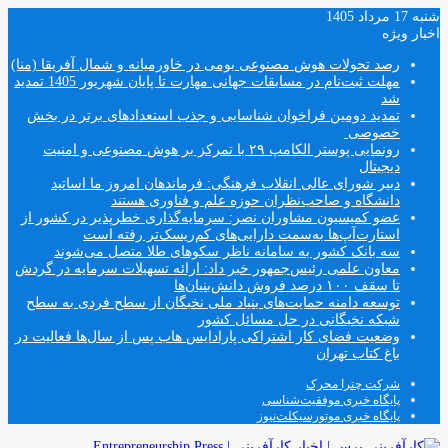
شنبه 17 مرداد 1405
اخبار ویژه
رصد تحولات هوش مصنوعی بومی در خاورمیانه و شمال آفریقا (منا)
مهلت ثبت‌نام در مسابقات جهانی مهارت تا پایان شهریور 1405 تمدید
شد
تمدید دومین فراخوان شناسایی و جذب استعدادهای برتر در بخش
خصوصی
رونمایی پوستر الکامپ ۲۹ با تمرکز بر هوش مصنوعی و امنیت
دیجیتال
دبیر شورای عالی انقلاب فرهنگی: فرماندهان امروز ما اساتید
دانشگاه و صاحب‌نظران حوزه علم و فناوری هستند
عضو کمیسیون مشاوران نصر: سرمایه‌گذاری خطرپذیر در کشور از
استارت‌آپ‌ها به‌سمت دارایی‌های کم‌ریسک‌تر رفته است
سه بانک کشور به سامانه ناظر سکوهای طلا متصل می‌شوند
معاون علمی رئیس‌جمهور خبر داد: ارائه تسهیلات سرمایه در گردش
تا سقف ۱۰۰ درصد فروش دانش‌بنیان‌ها
توسعه دامنه حمایت‌های بنیاد ملی نخبگان از سطح فردی به سطح
شبکه نخبگانی در حل مسائل کشور
وضعیت فضای کار اشتراکی پارادایس هاب پس از سال‌ها فعالیت در
باغ کتاب تهران
شرکت چترا محرک
پایگاه خبری موفقیت‌شناسی
پایگاه خبری موتورسیکلت‌نیوز