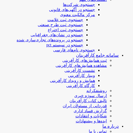
جستجوی شرکت‌ها
جستجو در آگهی‌های قانونی
مرکز مالکیت معنوی
جستجوی ثبت علامت
جستجوی ثبت طرح صنعتی
جستجوی ثبت اختراع
جستجو در نشان‌های جغرافیایی
جستجو در پرونده‌های تجاری‌سازی شده
جستجو در سیستم pct
جستجوی نام‌های فارسی
سامانه جامع کارآفرینان
ثبت همایش‌های کارآفرینی
مشاهده همایش‌های کارآفرینی
نشست کارآفرینی
وبینار کارآفرینی
همایش و رویداد کارآفرینی
کارگاه کارآفرینی
روشنفکرانه
ارسال سوژه‌ خبری
تالیف کتاب کارآفرینان
قدردانی از مسئولان ایران
گزارش فساد اداری
شکایات و انتقادات
ایده‌ها و پیشنهادات
درباره ما
تماس با ما