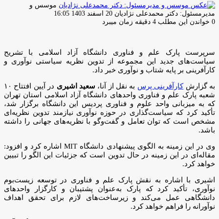
موسس و
ارسال
مدیرمسئول: دکتر محمدعلی نژادیان
20 اسفند 1403 16:05
ایمیل
0
خواندن این مطلب 4 دقیقه زمان میبرد
سرپرست پارک علم و فناوری دانشگاه آزاد اسلامی با تشریح
سیاست‌های جدید این مجموعه از تدوین نظریه سیاستی نوآوری و
کارآفرینی بر پایه شتاب و نوآوری خبر داد.
به گزارش
کارآفرینی پرس
به نقل از آنا،
سعید اشیری
در آیین افتتاح ۱۰
شعبه پارک علم و فناوری واحد‌های دانشگاه آزاد اسلامی استان تهران
که به میزبانی واحد علوم و فناوری پردیس این دانشگاه برگزار شد،
تأکید کرد که سیاست‌گذاری در حوزه نوآوری نیازمند تدوین نظریه‌ای
مشخص است که توان تعامل و گفت‌و‌گو با نظریه‌های جهانی را داشته
باشد.
وی در این زمینه به الگوی پیشنهادی دانشگاه MIT اشاره کرد و افزود:
مقاله‌ای در این زمینه در حال تدوین است که جزئیات این الگو را تبیین
خواهد کرد.
اشیری با اشاره به نقش پارک علم و فناوری در توسعه زیست‌بوم
نوآوری، تأکید کرد که پارک به‌عنوان پشتیبان و کارگزار واحد‌های
دانشگاهی عمل می‌کند و زیرساخت‌های لازم برای تحقق اهداف
نوآورانه را فراهم خواهد کرد.