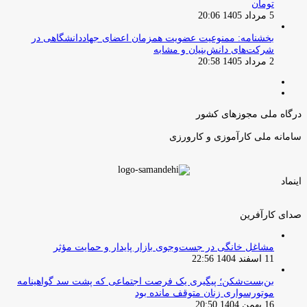
تومان
5 مرداد 1405 20:06
بخشنامه: ممنوعیت عضویت همزمان اعضای جهاددانشگاهی در
شرکت‌های دانش‌بنیان و مشابه
2 مرداد 1405 20:58
صفحه
صفحه
قبلی
بعدی
درگاه ملی مجوزهای کشور
سامانه ملی کارآموزی و کارورزی
اینماد
صدای کارآفرین
مشاغل خانگی در جست‌وجوی بازار پایدار و حمایت مؤثر
11 اسفند 1404 22:56
بن‌بست‌شکن؛ پیگیری یک فرصت اجتماعی که پشت سد گواهینامه
موتورسواری زنان متوقف مانده بود
16 بهمن 1404 20:50