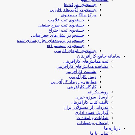
جستجوی شرکت‌ها
جستجو در آگهی‌های قانونی
مرکز مالکیت معنوی
جستجوی ثبت علامت
جستجوی ثبت طرح صنعتی
جستجوی ثبت اختراع
جستجو در نشان‌های جغرافیایی
جستجو در پرونده‌های تجاری‌سازی شده
جستجو در سیستم pct
جستجوی نام‌های فارسی
سامانه جامع کارآفرینان
ثبت همایش‌های کارآفرینی
مشاهده همایش‌های کارآفرینی
نشست کارآفرینی
وبینار کارآفرینی
همایش و رویداد کارآفرینی
کارگاه کارآفرینی
روشنفکرانه
ارسال سوژه‌ خبری
تالیف کتاب کارآفرینان
قدردانی از مسئولان ایران
گزارش فساد اداری
شکایات و انتقادات
ایده‌ها و پیشنهادات
درباره ما
تماس با ما