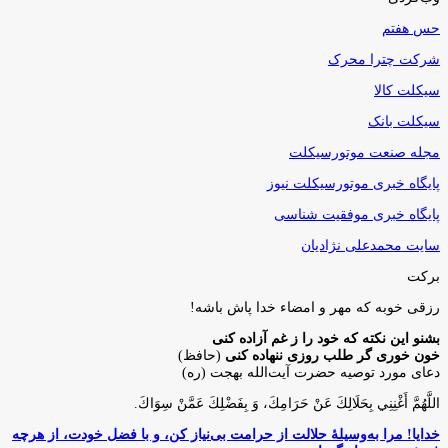
حس هفتم
شرکت چترا محرک
سیکلت کالا
سیکلت بانک
مجله صنعت موتورسیکلت
پایگاه خبری موتورسیکلت نیوز
پایگاه خبری موفقیت شناسی
سایت محمدعلی نژادیان
برکت
رزقی خوبه كه مهر و امضاء خدا پاش باشه!
بشنو این نکته که خود را ز غم آزاده کنی
خون خوری گر طلب روزی ننهاده کنی
(حافظ)
دعای مورد توصیه حضرت آیت‌الله بهجت (ره)
اللَّهُمَّ أَغْنِنِي بِحَلَالِكَ عَنْ حَرَامِكَ، وَ بِفَضْلِكَ عَمَّنْ سِوَاكَ‏.
خدایا! مرا به‌وسیلۀ حلالت از حرامت بی‌نیاز کن، و با فضل خودت، از هرچه