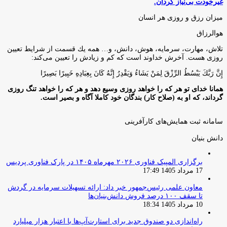
غیرخودت بی‌نیاز گردان.
میزان رزق و روزی هر انسان
هوالرزاق
تلاش، مهارت، سرمايه، هوش، دانش، و… همه يك قسمت از شرايط تعيين
روزى هست. آخرش خداوند است كه كم و زيادش را تعيين مى‌كند:
إِنَّ رَبَّكَ يَبْسُطُ الرِّزْقَ لِمَنْ يَشَاءُ وَيَقْدِرُ إِنَّهُ كَانَ بِعِبَادِهِ خَبِيرًا بَصِيرًا
همانا خدای تو هر که را خواهد روزی وسیع دهد و هر که را خواهد تنگ روزی
گرداند، که او به (صلاح کار) بندگان خود کاملا آگاه و بصیر است.
سامانه ثبت همایش‌های کارآفرینی
دانش‌ بنیان‌
برگزاری المپیک فناوری ۲۰۲۶ مهرماه ۱۴۰۵ در پارک فناوری پردیس
17 مرداد 1405 17:49
معاون علمی رئیس‌جمهور خبر داد: ارائه تسهیلات سرمایه در گردش
تا سقف ۱۰۰ درصد فروش دانش‌بنیان‌ها
10 مرداد 1405 18:34
راه‌اندازی دو صندوق جدید برای استارت‌آپ‌ها با اعتبار هزار میلیارد