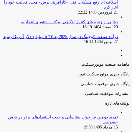
اطلاعیه: با رفع مشکلات فنی «کارآفرینی‌پرس» مجدد فعالیت خود را
آغاز کرد
21 فروردین 1405 22:22
رهایی از زنجیرهای کنترل: نگاهی به کتاب «تئوری انتخاب»
29 اسفند 1404 16:19
درآمد صنعت کوچینگ در سال 2025 به ۵.۳۴ میلیارد دلار آمریکا رسید
27 بهمن 1404 16:14
صفحه
صفحه
قبلی
بعدی
ماهنامه صنعت موتورسیکلت
پایگاه خبری موتورسیکلت نیوز
پایگاه خبری موفقیت شناسی
انتشارات موفقیت شناسی
نوشته‌های تازه
تمدید دومین فراخوان شناسایی و جذب استعدادهای برتر در بخش
خصوصی
15 مرداد 1405 19:50