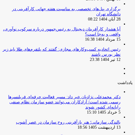
برگزاری پنل‌های تخصصی به مناسبت هفته جهانی کارآفرینی در
دانشگاه تهران
28 آبان 1404 08:22
آیا هشدار کارآفرینان دیجیتال به رئیس‌جمهور درباره سرکوب نوآوری،
واقعی و به‌جا است؟
15 مرداد 1404 16:38
‏رئیس اتحادیه کسب‌وکارهای مجازی: گفتند که پلتفرم‌های طلا باید زیر
نظر بورس باشند
12 تیر 1404 23:38
صفحه
صفحه
قبلی
بعدی
یادداشت
دکتر محمدعلی نژادیان خبر داد: مسیر فعالیت حرفه‌ای فریلنسرها
رسمی شده است/ آزادکاران می‌توانند عضو سازمان نظام صنفی
رایانه‌ای کشور شوند
5 خرداد 1405 15:10
بالندگی سازمانی؛ هنر بازآفرینی روح سازمان در عصر آشوب
13 اردیبهشت 1405 18:56