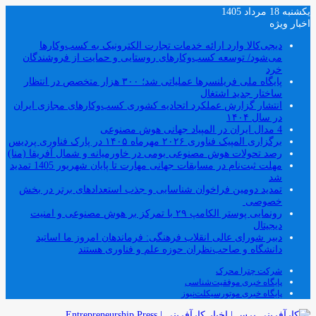
یکشنبه 18 مرداد 1405
اخبار ویژه
دیجی‌کالا وارد ارائه خدمات تجارت الکترونیک به کسب‌وکارها
می‌شود/ توسعه کسب‌وکارهای روستایی و حمایت از فروشندگان
خرد
پایگاه ملی فریلنسرها عملیاتی شد؛ ۳۰۰ هزار متخصص در انتظار
ساختار جدید اشتغال
انتشار گزارش عملکرد اتحادیه کشوری کسب‌وکارهای مجازی ایران
در سال ۱۴۰۴
4 مدال ایران در المپیاد جهانی هوش مصنوعی
برگزاری المپیک فناوری ۲۰۲۶ مهرماه ۱۴۰۵ در پارک فناوری پردیس
رصد تحولات هوش مصنوعی بومی در خاورمیانه و شمال آفریقا (منا)
مهلت ثبت‌نام در مسابقات جهانی مهارت تا پایان شهریور 1405 تمدید
شد
تمدید دومین فراخوان شناسایی و جذب استعدادهای برتر در بخش
خصوصی
رونمایی پوستر الکامپ ۲۹ با تمرکز بر هوش مصنوعی و امنیت
دیجیتال
دبیر شورای عالی انقلاب فرهنگی: فرماندهان امروز ما اساتید
دانشگاه و صاحب‌نظران حوزه علم و فناوری هستند
شرکت چترا محرک
پایگاه خبری موفقیت‌شناسی
پایگاه خبری موتورسیکلت‌نیوز