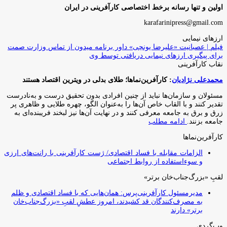
اولین و تنها رسانه برخط اختصاصی کارآفرینی در ایران
karafarinipress@gmail.com
ارزهای نیمایی
فیلم | عصبانیت «علیرضا یونچی» داور برنامه میدون از تماس وزارت صمت
برای پیگیری ارزهای نیمایی دریافتی توسط وی
نقاب کارآفرینی
محمدعلی نژادیان
: کارآفرین‌نماها؛ طلای بدلی در ویترین اقتصاد هستند
مسئولان و سازمان‌ها نباید از چنین افرادی بدون تحقیق درست و به‌نادرست
تقدیر کنند و با القاب خاص آ‌ن‌ها را به‌عنوان الگو، چهره طلایی و ظاهری پر
زرق و برق به جامعه معرفی کنند و در نهایت آن‌ها نیز لبخند فریبنده‌ای به
جامعه بزنند.
ادامه مطلب
کارآفرین‌نماها
الزامات مقابله با فساد اقتصادی/ ژست کارآفرینی با رانت‌های ارزی
و سوءاستفاده از روابط اجتماعی
لقبِ «بزرگ‌جناب‌خان برتر»
مدیرمسئول کارآفرینی‌پرس: همان‌هایی که با فساد اقتصادی و ظلم
به مصرف‌کنندگان قد کشیدند، امروز عطشِ لقبِ «بزرگ‌جناب‌خان
برتر» دارند
وب‌گردی