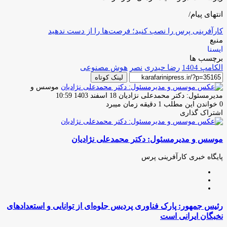
انتهای پیام/
کارآفرینی پرس را نصب کنید؛ فرصت‌ها را از دست ندهید
منبع
ایسنا
برچسب ها
الکامپ 1404
رضا حیدری
نصر
هوش مصنوعی
لینک کوتاه
موسس و
ارسال
مدیرمسئول: دکتر محمدعلی نژادیان
18 اسفند 1403 10:59
ایمیل
0
خواندن این مطلب 1 دقیقه زمان میبرد
اشتراک گذاری
چاپ
فیس
توئیتر
واتس
تلگرام
لینکدین
اشتراک
(X)
آپ
بوک
گذاری
موسس و مدیرمسئول: دکتر محمدعلی نژادیان
از
طریق
ایمیل
پایگاه خبری کارآفرینی پرس
وبسایت
لینکدین
اینستاگرام
رئیس
رئیس جمهور: پارک فناوری پردیس جلوه‌ای از توانایی و استعدادهای
جمهور:
نخبگان ایرانی است
پارک