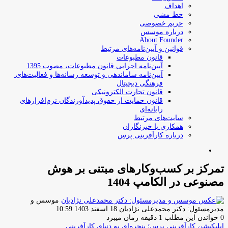
اهداف
خط مشی
حریم خصوصی
درباره موسس
About Founder
قوانین و آیین‌نامه‌های مرتبط
‌قانون مطبوعات
آیین‌نامه اجرایی قانون مطبوعات، مصوب 1395
آیین‌نامه سامان­دهی و توسعه رسانه­‌ها و فعالیت‌­های
فرهنگی دیجیتال
قانون تجارت الکترونیکی
قانون حمایت از حقوق پدیدآورندگان نرم‌افزارهای
رایانه‌ای
سایت‌های مرتبط
همکاری با خبرنگاران
درباره کارآفرینی پرس
جستجو
برای
تمرکز بر کسب‌وکارهای مبتنی بر هوش
مصنوعی در الکامپ 1404
موسس و
ارسال
مدیرمسئول: دکتر محمدعلی نژادیان
18 اسفند 1403 10:59
ایمیل
0
خواندن این مطلب 1 دقیقه زمان میبرد
اپلیکیشن کارآفرینی پرس؛ پنجره‌ای به دنیای کارآفرینی