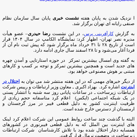
ا نزدیک شدن به پایان هفته
نشست خبری
پایان سال سازمان نظام
صنفی رایانه ای تهران برگزار شد.
به گزارش
کارآفرینی پرس
، در این نشست
رضا حیدری
– عضو هیأت
مدیره نصر تهران- اظهار کرد: نمایشگاه الکامپ در سال ۱۴۰۴ قرار
است از تاریخ ۲۸ تا ۳۱ خرداد ماه برگزار شود که پیش ثبت نام آن از
فردا آغار می‌شود و تا ۲۸ اسفند سال جاری ادامه دارد.
به گفته وی امسال بیشترین تمرکز در حوزه استارتاپی و آمدن چهره
های جدید است و همچنین بیشترین تمرکز و توجه بر کسب و کارهای
مبتنی بر هوش مصنوعی خواهد بود.
از دیگر خبرهای مهمی که در این هفته منتشر شد می توان به
اختلال در
اینترنت
اشاره کرد. بهزاد اکبری ـ معاون وزیر ارتباطات و رییس شرکت
ارتباطات زیرساخت ـ در ساعات پایانی روز سه شنبه با انتشار پستی
در یک شبکه اجتماعی (ایکس) اعلام کرد متاسفانه حجم زیادی از
ظرفیت اینترنت کشور به دلیل قطعی فیبر در مرز گرجستان و
ارمنستان از دسترس خارج شده است.
البته با گذشت چند ساعت روابط عمومی این شرکت اعلام کرد لینک
های اینترنت بین الملل که به دلیل قطعی فیبرنوری در کشورهای
همسایه دچار اختلال شده بود با تلاش کارشناسان شرکت ارتباطات
زیرساخت در وضعیت نرمال قرار گرفت.