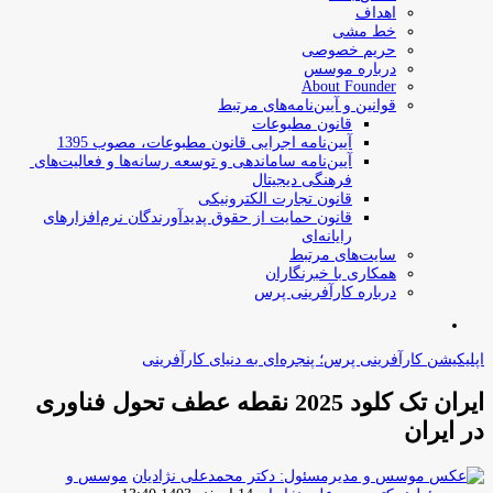
اهداف
خط مشی
حریم خصوصی
درباره موسس
About Founder
قوانین و آیین‌نامه‌های مرتبط
‌قانون مطبوعات
آیین‌نامه اجرایی قانون مطبوعات، مصوب 1395
آیین‌نامه سامان­دهی و توسعه رسانه­‌ها و فعالیت‌­های
فرهنگی دیجیتال
قانون تجارت الکترونیکی
قانون حمایت از حقوق پدیدآورندگان نرم‌افزارهای
رایانه‌ای
سایت‌های مرتبط
همکاری با خبرنگاران
درباره کارآفرینی پرس
جستجو
برای
اپلیکیشن کارآفرینی پرس؛ پنجره‌ای به دنیای کارآفرینی
ایران تک کلود 2025 نقطه عطف تحول فناوری
در ایران
موسس و