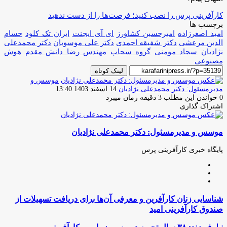
کارآفرینی پرس را نصب کنید؛ فرصت‌ها را از دست ندهید
برچسب ها
امید اصغرزاده
امیرحسین کشاورز
ای آی ایجنت
ایران تک کلود
حسام
الدین مرعشی
دکتر شفیقه احمدی
دکتر علی موسویان
دکتر محمدعلی
نژادیان
سجاد مومنی
گروه سحاب
مهندس رضا دانش مقدم
هوش
مصنوعی
لینک کوتاه
موسس و
ارسال
مدیرمسئول: دکتر محمدعلی نژادیان
14 اسفند 1403 13:40
ایمیل
0
خواندن این مطلب 3 دقیقه زمان میبرد
اشتراک گذاری
چاپ
فیس
توئیتر
واتس
تلگرام
لینکدین
اشتراک
(X)
آپ
بوک
گذاری
موسس و مدیرمسئول: دکتر محمدعلی نژادیان
از
طریق
ایمیل
پایگاه خبری کارآفرینی پرس
وبسایت
لینکدین
اینستاگرام
شناسایی
شناسایی زنان کارآفرین و معرفی آن‌ها برای دریافت تسهیلات از
زنان
صندوق کارآفرینی امید
کارآفرین
و
نیلوفر