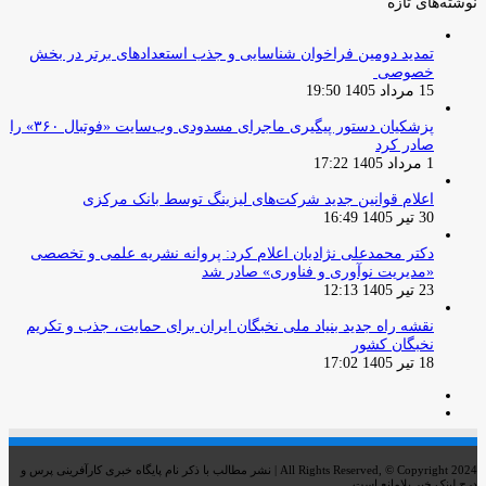
نوشته‌های تازه
تمدید دومین فراخوان شناسایی و جذب استعدادهای برتر در بخش
خصوصی
15 مرداد 1405 19:50
پزشکیان دستور پیگیری ماجرای مسدودی وب‌سایت «فوتبال ۳۶۰» را
صادر کرد
1 مرداد 1405 17:22
اعلام قوانین جدید شرکت‌های لیزینگ توسط بانک مرکزی
30 تیر 1405 16:49
دکتر محمدعلی نژادیان اعلام کرد: پروانه نشریه علمی و تخصصی
«مدیریت نوآوری و فناوری» صادر شد
23 تیر 1405 12:13
نقشه راه جدید بنیاد ملی نخبگان ایران برای حمایت، جذب و تکریم
نخبگان کشور
18 تیر 1405 17:02
صفحه
صفحه
قبلی
بعدی
All Rights Reserved, © Copyright 2024 | نشر مطالب با ذکر نام پایگاه خبری کارآفرینی پرس و
درج لینک خبر بلامانع است.