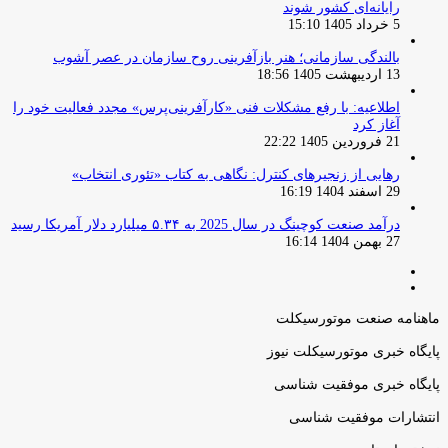
رایانه‌ای کشور شوند
5 خرداد 1405 15:10
بالندگی سازمانی؛ هنر بازآفرینی روح سازمان در عصر آشوب
13 اردیبهشت 1405 18:56
اطلاعیه: با رفع مشکلات فنی «کارآفرینی‌پرس» مجدد فعالیت خود را
آغاز کرد
21 فروردین 1405 22:22
رهایی از زنجیرهای کنترل: نگاهی به کتاب «تئوری انتخاب»
29 اسفند 1404 16:19
درآمد صنعت کوچینگ در سال 2025 به ۵.۳۴ میلیارد دلار آمریکا رسید
27 بهمن 1404 16:14
صفحه
صفحه
قبلی
بعدی
ماهنامه صنعت موتورسیکلت
پایگاه خبری موتورسیکلت نیوز
پایگاه خبری موفقیت شناسی
انتشارات موفقیت شناسی