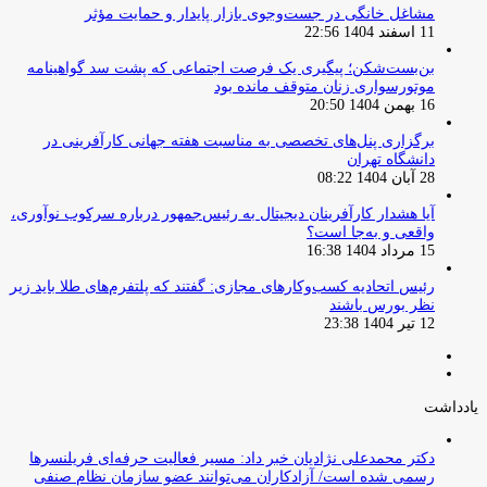
مشاغل خانگی در جست‌وجوی بازار پایدار و حمایت مؤثر
11 اسفند 1404 22:56
بن‌بست‌شکن؛ پیگیری یک فرصت اجتماعی که پشت سد گواهینامه
موتورسواری زنان متوقف مانده بود
16 بهمن 1404 20:50
برگزاری پنل‌های تخصصی به مناسبت هفته جهانی کارآفرینی در
دانشگاه تهران
28 آبان 1404 08:22
آیا هشدار کارآفرینان دیجیتال به رئیس‌جمهور درباره سرکوب نوآوری،
واقعی و به‌جا است؟
15 مرداد 1404 16:38
‏رئیس اتحادیه کسب‌وکارهای مجازی: گفتند که پلتفرم‌های طلا باید زیر
نظر بورس باشند
12 تیر 1404 23:38
صفحه
صفحه
قبلی
بعدی
یادداشت
دکتر محمدعلی نژادیان خبر داد: مسیر فعالیت حرفه‌ای فریلنسرها
رسمی شده است/ آزادکاران می‌توانند عضو سازمان نظام صنفی