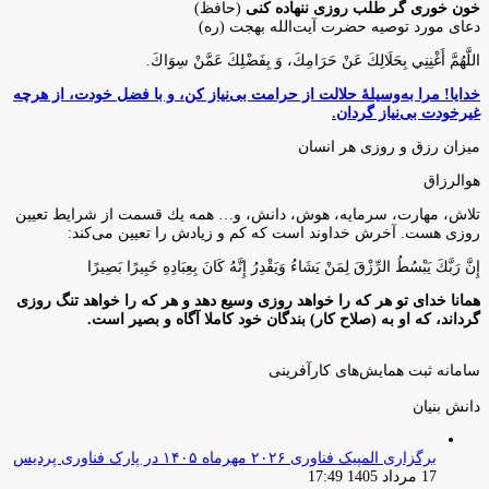
خون خوری گر طلب روزی ننهاده کنی
(حافظ)
دعای مورد توصیه حضرت آیت‌الله بهجت (ره)
اللَّهُمَّ أَغْنِنِي بِحَلَالِكَ عَنْ حَرَامِكَ، وَ بِفَضْلِكَ عَمَّنْ سِوَاكَ‏.
خدایا! مرا به‌وسیلۀ حلالت از حرامت بی‌نیاز کن، و با فضل خودت، از هرچه
غیرخودت بی‌نیاز گردان.
میزان رزق و روزی هر انسان
هوالرزاق
تلاش، مهارت، سرمايه، هوش، دانش، و… همه يك قسمت از شرايط تعيين
روزى هست. آخرش خداوند است كه كم و زيادش را تعيين مى‌كند:
إِنَّ رَبَّكَ يَبْسُطُ الرِّزْقَ لِمَنْ يَشَاءُ وَيَقْدِرُ إِنَّهُ كَانَ بِعِبَادِهِ خَبِيرًا بَصِيرًا
همانا خدای تو هر که را خواهد روزی وسیع دهد و هر که را خواهد تنگ روزی
گرداند، که او به (صلاح کار) بندگان خود کاملا آگاه و بصیر است.
سامانه ثبت همایش‌های کارآفرینی
دانش‌ بنیان‌
برگزاری المپیک فناوری ۲۰۲۶ مهرماه ۱۴۰۵ در پارک فناوری پردیس
17 مرداد 1405 17:49