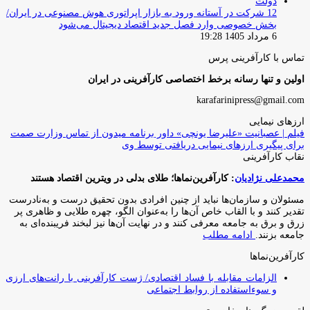
دولت
12 شرکت در آستانه ورود به بازار اپراتوری هوش مصنوعی در ایران/
بخش خصوصی وارد فصل جدید اقتصاد دیجیتال می‌شود
6 مرداد 1405 19:28
تماس با کارآفرینی پرس
اولین و تنها رسانه برخط اختصاصی کارآفرینی در ایران
karafarinipress@gmail.com
ارزهای نیمایی
فیلم | عصبانیت «علیرضا یونچی» داور برنامه میدون از تماس وزارت صمت
برای پیگیری ارزهای نیمایی دریافتی توسط وی
نقاب کارآفرینی
محمدعلی نژادیان
: کارآفرین‌نماها؛ طلای بدلی در ویترین اقتصاد هستند
مسئولان و سازمان‌ها نباید از چنین افرادی بدون تحقیق درست و به‌نادرست
تقدیر کنند و با القاب خاص آ‌ن‌ها را به‌عنوان الگو، چهره طلایی و ظاهری پر
زرق و برق به جامعه معرفی کنند و در نهایت آن‌ها نیز لبخند فریبنده‌ای به
جامعه بزنند.
ادامه مطلب
کارآفرین‌نماها
الزامات مقابله با فساد اقتصادی/ ژست کارآفرینی با رانت‌های ارزی
و سوءاستفاده از روابط اجتماعی