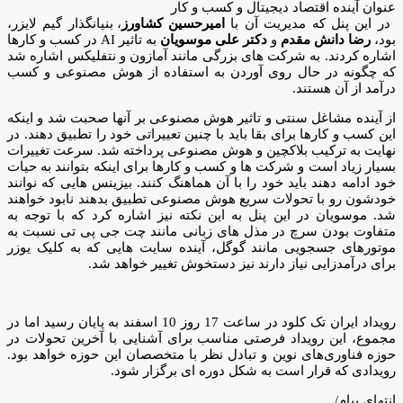
عنوان آينده اقتصاد ديجيتال و كسب و كار
در این پنل که مدیریت آن با
امیرحسین کشاورز
، بنیانگذار گیم لایزر،
بود،
رضا دانش مقدم
و
دکتر علی موسویان
به تاثیر AI در کسب و کارها
اشاره کردند. به شرکت های بزرگی مانند آمازون و نتفلیکس اشاره شد
که چگونه در حال روی آوردن به استفاده از هوش مصنوعی و کسب
درآمد از آن هستند.
از آینده مشاغل سنتی و تاثیر هوش مصنوعی بر آنها صحبت شد و اینکه
این کسب و کارها برای بقا باید با چنین تعییراتی خود را تطبیق دهند. در
نهایت به ترکیب بلاکچین و هوش مصنوعی پرداخته شد. سرعت تغییرات
بسیار زیاد است و شرکت ها و کسب و کارها برای اینکه بتوانند به حیات
خود ادامه دهند باید خود را با آن هماهنگ کنند. بیزینس هایی که نوانند
خودشون رو با تحولات سریع هوش مصنوعی تطبیق بدهند نابود خواهند
شد. موسویان در این پنل به این نکته نیز اشاره کرد که با توجه به
متفاوت بودن سرچ در مذل های زبانی مانند چت جی پی تی نسبت به
موتورهای جسجویی مانند گوگل، آینده سایت هایی که به کلیک یوزر
برای درآمدزایی نیاز دارند نیز دستخوش تغییر خواهد شد.
رویداد ایران تک کلود در ساعت 17 روز 10 اسفند به پایان رسید اما در
مجموع، این رویداد فرصتی مناسب برای آشنایی با آخرین تحولات در
حوزه فناوری‌های نوین و تبادل نظر با متخصصان این حوزه خواهد بود.
رویدادی که قرار است به شکل دوره ای برگزار شود.
انتهای پیام/