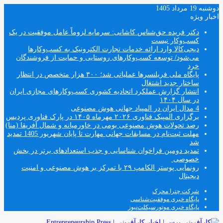
دوشنبه 19 مرداد 1405
اخبار ویژه
دکتر فریده حق‌شناس کاشانی: سرمایه لزوماً عامل‌ موفقیت در یک
کسب‌و‌کار نیست
دیجی‌کالا وارد ارائه خدمات تجارت الکترونیک به کسب‌وکارها
می‌شود/ توسعه کسب‌وکارهای روستایی و حمایت از فروشندگان
خرد
پایگاه ملی فریلنسرها عملیاتی شد؛ ۳۰۰ هزار متخصص در انتظار
ساختار جدید اشتغال
انتشار گزارش عملکرد اتحادیه کشوری کسب‌وکارهای مجازی ایران
در سال ۱۴۰۴
4 مدال ایران در المپیاد جهانی هوش مصنوعی
برگزاری المپیک فناوری ۲۰۲۶ مهرماه ۱۴۰۵ در پارک فناوری پردیس
رصد تحولات هوش مصنوعی بومی در خاورمیانه و شمال آفریقا (منا)
مهلت ثبت‌نام در مسابقات جهانی مهارت تا پایان شهریور 1405 تمدید
شد
تمدید دومین فراخوان شناسایی و جذب استعدادهای برتر در بخش
خصوصی
رونمایی پوستر الکامپ ۲۹ با تمرکز بر هوش مصنوعی و امنیت
دیجیتال
شرکت چترا محرک
پایگاه خبری موفقیت‌شناسی
پایگاه خبری موتورسیکلت‌نیوز