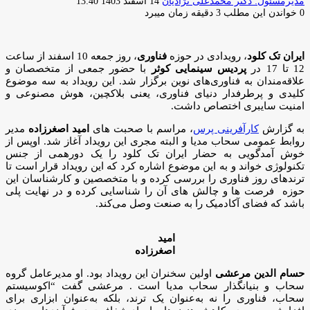
ارسال
مدیرمسئول: دکتر محمدعلی نژادیان
14 اسفند 1403 13:40
ایمیل
0
خواندن این مطلب 3 دقیقه زمان میبرد
ایران تک کلود
، رویدادی در حوزه
فناوری
، روز جمعه 10 اسفند از ساعت
12 تا 17 در
پردیس سینمایی کوثر
با حضور جمعی از متخصصان و
علاقه‌مندان به فناوری‌های نوین برگزار شد. این رویداد به سه موضوع
کلیدی و پرطرفدار دنیای فناوری، یعنی بلاکچین، هوش مصنوعی و
امنیت سایبری اختصاص داشت.
به گزارش
کارآفرینی پرس
، مراسم با صحبت های
امید اصغرزاده
مدیر
روابط عمومی سحاب مدیا و البته مجری این رویداد آغاز شد. اوپس از
خوش آمدگویی به حضار ایران تک کلود را یک دورهمی از جنس
تکنولوژی خواند و به این موضوع اشاره کرد که این رویداد قرار است تا
ترندهای روز فناوری را بررسی کرده و با متخصصین و کارشناسان این
حوزه فرصت ها و چالش های آن را شناسایی کرده و در نهایت پلی
باشد که فضای آکادمیک را به صنعت وصل می‌کند.
امید
اصغرزاده
حسام الدین مرعشی
اولین سخنران این رویداد بود. او مدیرعامل گروه
سحاب و بنیانگذار سحاب مدیا است . مرعشی گفت “اکوسیستم
سحاب، فناوری را نه به‌عنوان یک ترند، بلکه به‌عنوان ابزاری برای