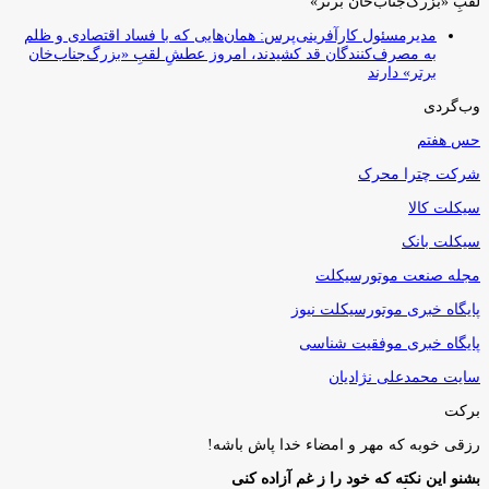
لقبِ «بزرگ‌جناب‌خان برتر»
مدیرمسئول کارآفرینی‌پرس: همان‌هایی که با فساد اقتصادی و ظلم
به مصرف‌کنندگان قد کشیدند، امروز عطشِ لقبِ «بزرگ‌جناب‌خان
برتر» دارند
وب‌گردی
حس هفتم
شرکت چترا محرک
سیکلت کالا
سیکلت بانک
مجله صنعت موتورسیکلت
پایگاه خبری موتورسیکلت نیوز
پایگاه خبری موفقیت شناسی
سایت محمدعلی نژادیان
برکت
رزقی خوبه كه مهر و امضاء خدا پاش باشه!
بشنو این نکته که خود را ز غم آزاده کنی