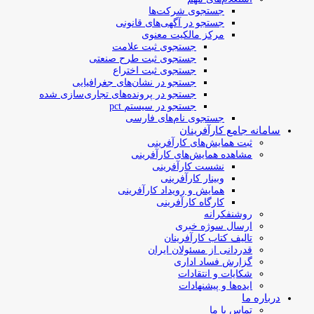
جستجوی شرکت‌ها
جستجو در آگهی‌های قانونی
مرکز مالکیت معنوی
جستجوی ثبت علامت
جستجوی ثبت طرح صنعتی
جستجوی ثبت اختراع
جستجو در نشان‌های جغرافیایی
جستجو در پرونده‌های تجاری‌سازی شده
جستجو در سیستم pct
جستجوی نام‌های فارسی
سامانه جامع کارآفرینان
ثبت همایش‌های کارآفرینی
مشاهده همایش‌های کارآفرینی
نشست کارآفرینی
وبینار کارآفرینی
همایش و رویداد کارآفرینی
کارگاه کارآفرینی
روشنفکرانه
ارسال سوژه‌ خبری
تالیف کتاب کارآفرینان
قدردانی از مسئولان ایران
گزارش فساد اداری
شکایات و انتقادات
ایده‌ها و پیشنهادات
درباره ما
تماس با ما